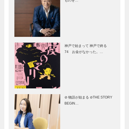
ものを…
盛り上がるポ
オープニング
ある日…
がある日の…
イント4｜日
から盛り上が
常使いできる
りまくり！｜
お店も｜試合
【特集】
やイベントが
GLION
なくても楽し
ARENA
【特集】万博
小山薫堂プロ
い!!｜…
KOBE＠T…
の目玉、シグ
デュース｜テ
神戸で始まって 神戸で終る
ネチャーパビ
ーマ「いのち
74 お金がなかった。…
リオン｜
をつむぐ」｜
2025年大
EARTH
阪・関西万博
MART｜【特
中島さち子プ
石黒 浩プロ
で絶対、ハ
集】万…
ロデュース｜
デュース｜テ
ズ…
テーマ「いの
ーマ「いのち
ちを高める」
を拡げる」｜
｜いのちの遊
いのちの未来
⊘ 物語が始まる ⊘THE STORY
び場 クラゲ
｜【特集】万
河森正治プロ
落合陽一プロ
BEGIN…
館｜【特…
博の目玉…
デュース｜テ
デュース｜テ
ーマ「いのち
ーマ「いのち
を育む」｜い
を磨く」｜
のちめぐる冒
null2（ヌル