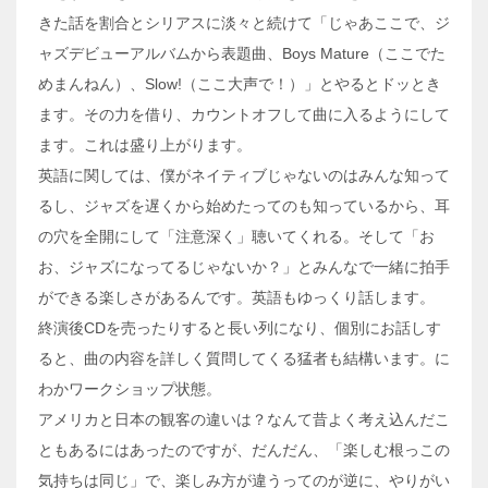
きた話を割合とシリアスに淡々と続けて「じゃあここで、ジ
ャズデビューアルバムから表題曲、Boys Mature（ここでた
めまんねん）、Slow!（ここ大声で！）」とやるとドッとき
ます。その力を借り、カウントオフして曲に入るようにして
ます。これは盛り上がります。
英語に関しては、僕がネイティブじゃないのはみんな知って
るし、ジャズを遅くから始めたってのも知っているから、耳
の穴を全開にして「注意深く」聴いてくれる。そして「お
お、ジャズになってるじゃないか？」とみんなで一緒に拍手
ができる楽しさがあるんです。英語もゆっくり話します。
終演後CDを売ったりすると長い列になり、個別にお話しす
ると、曲の内容を詳しく質問してくる猛者も結構います。に
わかワークショップ状態。
アメリカと日本の観客の違いは？なんて昔よく考え込んだこ
ともあるにはあったのですが、だんだん、「楽しむ根っこの
気持ちは同じ」で、楽しみ方が違うってのが逆に、やりがい