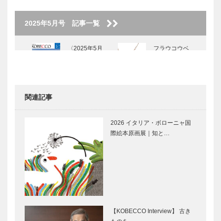
2025年5月号 記事一覧
〈2025年5月
フラウコウベ
号〉
｜ジュエリー
&アクセサリ
ー
［KOBECCO
関連記事
Selecti…
【特集】
盛り上がるポ
GLION
イント1｜世
2026 イタリア・ボローニャ国
ARENA
界基準の設
際絵本原画展｜知と…
KOBE＠
備・演出｜試
TOTTEI｜神
合やイベント
戸で今、一番
がある日の楽
盛り上がるポ
盛り上がるポ
盛り上がっ…
しみ方｜【…
イント2｜プ
イント3｜ア
レミアムな観
リーナ内の
戦体験！VIP
FOOD
エリア｜試合
STAND｜試
【KOBECCO Interview】 古き
やイベントが
合やイベント