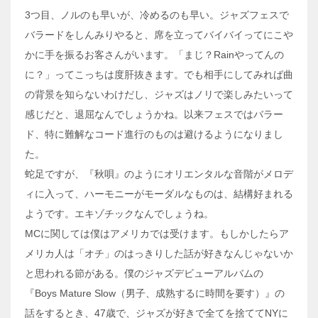
3つ目、ノルのも早いが、冷めるのも早い。ジャズフェスで
バラードをしんみりやると、席を立ってバイバイってにこや
かに手を振るお客さんがいます。「まじ？Rainやってんの
に？」ってこっちは度肝抜きます。でも相手にしてみれば曲
の背景を知らないわけだし、ジャズはノリで楽しみたいって
感じだと、退屈なんでしょうかね。以来フェスではバラー
ド、特に難解なコード進行のものは避けるようになりまし
た。
蛇足ですが、『秋唄』のようにオリエンタルな音階がメロデ
ィに入って、ハーモニーがモーダルなものは、結構好まれる
ようです。エキゾチックなんでしょうね。
MCに関しては僕はアメリカでは受けます。もしかしたらア
メリカ人は「オチ」のはっきりした話が好きなんじゃないか
と思われる節がある。僕のジャズデビューアルバムの
『Boys Mature Slow（男子、成熟するに時間を要す）』の
話をするとき、47歳で、ジャズが好きで全てを捨ててNYに