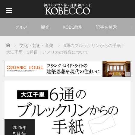
グルメ
観光
KOBE散歩
記事を検索
ト
Home
文化・芸術・音楽
6通のブルックリンからの手紙｜
大江千里｜
3通目｜アメリカの観客について
2025年
5月号