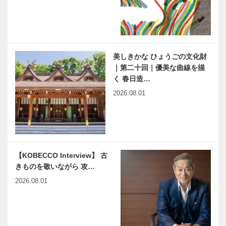
SPIGOLA（
ひょうごの文
スピーゴラ）
化財 | 優れた
造形美で「白
鳳文化の傑
作」 | 第五
神戸で始まっ
連載 教えて
回 …
美しきかな ひょうごの文化財
て 神戸で終
多田先生! 素
｜第二十回｜優美な曲線を描
る 59
粒子物理学者
く 春日造…
の宇宙物理学
2026.08.01
教室｜〜第
23回〜
感動に出会う
大阪アジアン
神戸の「船
映画祭特別企
旅」
画 ① スペ
シャル・イン
タビュー
【KOBECCO Interview】 古
きものを敬いながら 攻…
連載
近代建築の巨
Vol.13 六甲
匠、フラン
2026.08.01
山の父｜A.H.
ク・ロイド・
グルームの足
ライトを学ぶ
跡
｜Chapter
12 林愛作 …