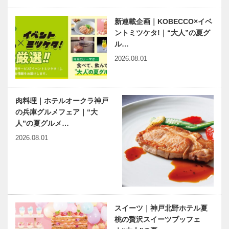
る場所「神戸
神戸っ子に愛
今月の映画
港震災メ…
新連載企画｜KOBECCO×イベ
されてきた伝
ントミツケタ!｜“大人”の夏グ
統の味！ 名
ル…
品「神戸ハイ
2026.08.01
カレー」の
レトルトパッ
有馬温泉歴史
ベトナム元気
クが新登…
人物帖 ～其
X躍動するア
の弐拾六～
ジア 第17回
肉料理｜ホテルオークラ神戸
仙石* 秀久
｜ホーチミン
の兵庫グルメフェア｜“大
（せんごく
市の地下鉄に
人”の夏グルメ…
ひでひさ）
乗車― 日本
出待ちしても
神戸偉人伝外伝 ～知られ
2026.08.01
1552…
の技術…
いいですか？
ざる偉業～ （61）前編
｜第5回｜驚
きの成功率を
誇るインタビ
ューの達人と
ご対面
スイーツ｜神戸北野ホテル夏
桃の贅沢スイーツブッフェ