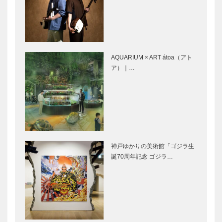
扉（目次）-
外観から度肝
ガンダムを通
を抜かれる｜
して未来の可
【特集】「メ
能性を描く｜
ディア向け内
【特集】「メ
AQUARIUM × ART átoa（アト
覧会」で魅力
ディア向け内
ア）｜…
を実感！
覧会」で魅力
ゴンチャロフ
永田良介商店
を実感！…
製菓｜洋菓子
｜オーダーメ
［KOBECCO
イド家具
Selection］
［KOBECCO
Selection］
御菓子司 常
STUDIO
神戸ゆかりの美術館「ゴジラ生
盤堂｜和菓子
KIICHI｜革小
誕70周年記念 ゴジラ…
［KOBECCO
物
Selection］
［KOBECCO
Selection］
神戸御影メゾ
ボックサン｜
ンデコール｜
神戸洋藝菓子