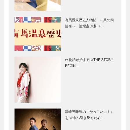
険｜【特集】
ヌル）｜【特
宮田裕章プロ
河瀨直美プロ
万博の目…
集】万…
デュース｜テ
デュース｜テ
有馬温泉歴史人物帖 ～其の四
ーマ「いのち
ーマ「いのち
拾壱～ 油煙斎 貞柳（…
を響き合わせ
を守る」｜
る」｜Better
Dialogue
Co-Bei…
Theater …
福岡伸一プロ
KOBECCO
デュース｜テ
お店訪問｜
ーマ「いのち
ホテルオーク
⊘ 物語が始まる ⊘THE STORY
を知る」｜い
ラ神戸神戸－
BEGIN…
のち動的平衡
茨城空港間
館｜【特集】
就航15周年
⊘ 物語が始
6通のブルッ
万博の目…
記念…
まる ⊘THE
クリンからの
STORY
手紙｜大江千
BEGINS –
里｜3通目｜
vol.54 作家
アメリカの観
瀬尾…
客について
【スペシャル
【特集】「メ
津軽三味線の「かっこいい！」
インタビュ
ディア向け内
を 未来へ引き継ぐため…
ー】俳優 井
覧会」で魅力
之脇 海さん
を実感！｜-