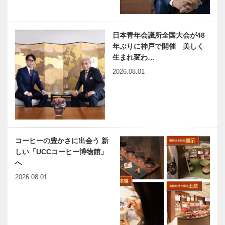
ビフテキのカ
神戸の魅力を
ワムラで〝本
再発見し、誇
物〟の神戸ビ
りを持って世
日本青年会議所全国大会が48
ーフを心ゆく
界に発信する
まで
「Be Proud
年ぶりに神戸で開催 美しく
of KOB…
生まれ変わ…
ひょうご神戸
兵庫県医師会
2026.08.01
まちかど学だ
の「みんなの
より日本初の
医療社会学」
マラソンを復
第164回
活 第5回マ
ラソン大競走
神大病院の魅
出会いと学びの旅から
力はココだ！
Vol.17
コーヒーの豊かさに出会う 新
Vol.42 神戸
しい「UCCコーヒー博物館」
大学医学部附
へ
属病院 消化
器内科・光学
2026.08.01
神戸のカクシ
連載エッセイ
医…
ボタン 第
／喫茶店の書
137回 地あ
斎から 108
の時の記憶と
足立巻一先生
教訓を振り返
の色紙