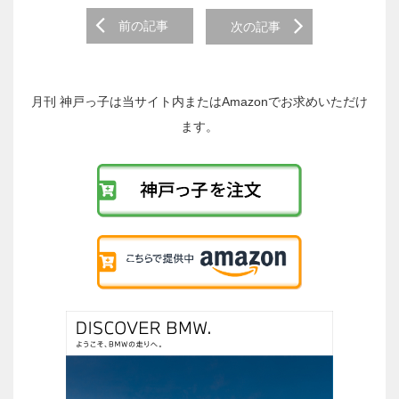
前
前の記事
次の記事
後
の
投
稿
月刊 神戸っ子は当サイト内またはAmazonでお求めいただけ
へ
ます。
の
リ
ン
ク