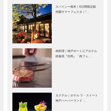
vol.54 作家
アメリカの観
スパイシー南米｜6日間限定蘇
瀬尾…
客について
【スペシャル
【特集】「メ
州園サマーフェスタ｜“…
インタビュ
ディア向け内
ー】俳優 井
覧会」で魅力
之脇 海さん
を実感！｜-
扉（目次）-
外観から度肝
ガンダムを通
を抜かれる｜
して未来の可
【特集】「メ
能性を描く｜
肉料理｜神戸ポートピアホテル
ディア向け内
【特集】「メ
鉄板焼『但馬』「肉フェ…
覧会」で魅力
ディア向け内
を実感！
覧会」で魅力
ゴンチャロフ
永田良介商店
を実感！…
製菓｜洋菓子
｜オーダーメ
［KOBECCO
イド家具
Selection］
［KOBECCO
Selection］
カクテル｜ホテル ラ・スイート
御菓子司 常
STUDIO
神戸ハーバーランド…
盤堂｜和菓子
KIICHI｜革小
［KOBECCO
物