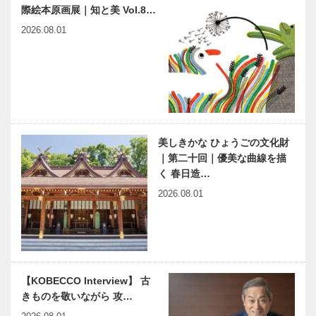
際絵本原画展｜知と美 Vol.8…
［KOBECCO
｜デリカ
Selection］
［KOBECCO
2026.08.01
…
Selection］
神戸靴｜
美しきかな
SPIGOLA（
ひょうごの文
スピーゴラ）
化財 | 優れた
造形美で「白
鳳文化の傑
作」 | 第五
美しきかな ひょうごの文化財
神戸で始まっ
連載 教えて
回 …
｜第二十回｜優美な曲線を描
て 神戸で終
多田先生! 素
く 春日造…
る 59
粒子物理学者
の宇宙物理学
2026.08.01
教室｜〜第
23回〜
感動に出会う
大阪アジアン
神戸の「船
映画祭特別企
旅」
画 ① スペ
シャル・イン
【KOBECCO Interview】 古
タビュー
きものを敬いながら 攻…
連載
近代建築の巨