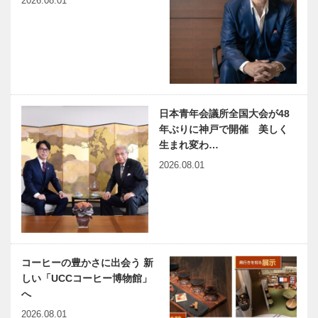
2026.08.01
Vol.13 六甲
匠、フラン
山の父｜A.H.
ク・ロイド・
グルームの足
ライトを学ぶ
跡
｜Chapter
12 林愛作 …
ビフテキのカ
神戸の魅力を
ワムラで〝本
再発見し、誇
物〟の神戸ビ
りを持って世
日本青年会議所全国大会が48
ーフを心ゆく
界に発信する
年ぶりに神戸で開催 美しく
まで
「Be Proud
生まれ変わ…
of KOB…
2026.08.01
ひょうご神戸
兵庫県医師会
まちかど学だ
の「みんなの
より日本初の
医療社会学」
マラソンを復
第164回
活 第5回マ
ラソン大競走
神大病院の魅
出会いと学びの旅から
コーヒーの豊かさに出会う 新
力はココだ！
Vol.17
しい「UCCコーヒー博物館」
Vol.42 神戸
へ
大学医学部附
属病院 消化
2026.08.01