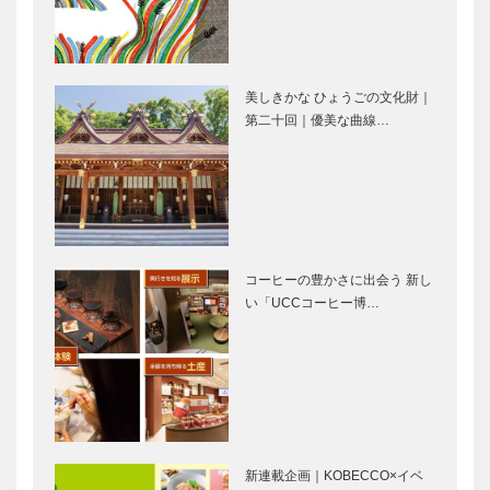
盛り上がっ…
しみ方｜【…
イント2｜プ
イント3｜ア
レミアムな観
リーナ内の
戦体験！VIP
FOOD
エリア｜試合
STAND｜試
美しきかな ひょうごの文化財｜
やイベントが
合やイベント
第二十回｜優美な曲線…
盛り上がるポ
オープニング
ある日…
がある日の…
イント4｜日
から盛り上が
常使いできる
りまくり！｜
お店も｜試合
【特集】
やイベントが
GLION
なくても楽し
ARENA
【特集】万博
小山薫堂プロ
い!!｜…
KOBE＠T…
の目玉、シグ
デュース｜テ
コーヒーの豊かさに出会う 新し
ネチャーパビ
ーマ「いのち
い「UCCコーヒー博…
リオン｜
をつむぐ」｜
2025年大
EARTH
阪・関西万博
MART｜【特
中島さち子プ
石黒 浩プロ
で絶対、ハ
集】万…
ロデュース｜
デュース｜テ
ズ…
テーマ「いの
ーマ「いのち
ちを高める」
を拡げる」｜
｜いのちの遊
いのちの未来
新連載企画｜KOBECCO×イベ