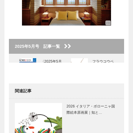
2025年5月号 記事一覧
〈2025年5月
フラウコウベ
号〉
｜ジュエリー
&アクセサリ
ー
［KOBECCO
関連記事
Selecti…
【特集】
盛り上がるポ
GLION
イント1｜世
2026 イタリア・ボローニャ国
ARENA
界基準の設
際絵本原画展｜知と…
KOBE＠
備・演出｜試
TOTTEI｜神
合やイベント
戸で今、一番
がある日の楽
盛り上がるポ
盛り上がるポ