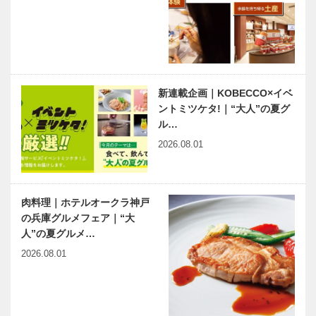
器内科・光学
神戸のカクシ
連載エッセイ
医…
ボタン 第
／喫茶店の書
137回 地あ
斎から 108
の時の記憶と
足立巻一先生
教訓を振り返
の色紙
る場所「神戸
新連載企画｜KOBECCO×イベ
神戸っ子に愛
今月の映画
港震災メ…
ントミツケタ!｜“大人”の夏グ
されてきた伝
ル…
統の味！ 名
品「神戸ハイ
2026.08.01
カレー」の
レトルトパッ
有馬温泉歴史
ベトナム元気
クが新登…
人物帖 ～其
X躍動するア
肉料理｜ホテルオークラ神戸
の弐拾六～
ジア 第17回
の兵庫グルメフェア｜“大
仙石* 秀久
｜ホーチミン
人”の夏グルメ…
（せんごく
市の地下鉄に
2026.08.01
ひでひさ）
乗車― 日本
出待ちしても
神戸偉人伝外伝 ～知られ
1552…
の技術…
いいですか？
ざる偉業～ （61）前編
｜第5回｜驚
きの成功率を