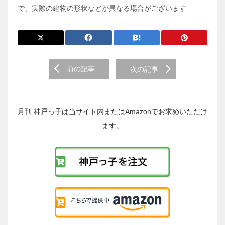
で、実際の建物の形状などが異なる場合がございます
前
前の記事
次の記事
後
の
投
稿
月刊 神戸っ子は当サイト内またはAmazonでお求めいただけ
へ
ます。
の
リ
ン
ク