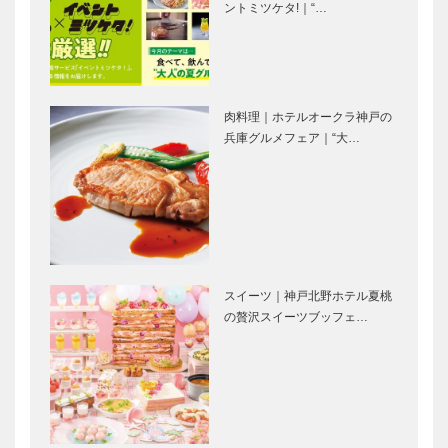
び場 クラゲ
｜【特集】万
ントミツケタ!｜“…
河森正治プロ
落合陽一プロ
館｜【特…
博の目玉…
デュース｜テ
デュース｜テ
ーマ「いのち
ーマ「いのち
を育む」｜い
を磨く」｜
のちめぐる冒
null2（ヌル
肉料理｜ホテルオークラ神戸の
険｜【特集】
ヌル）｜【特
宮田裕章プロ
河瀨直美プロ
兵庫グルメフェア｜“大…
万博の目…
集】万…
デュース｜テ
デュース｜テ
ーマ「いのち
ーマ「いのち
を響き合わせ
を守る」｜
る」｜Better
Dialogue
Co-Bei…
Theater …
福岡伸一プロ
KOBECCO
デュース｜テ
お店訪問｜
スイーツ｜神戸北野ホテル夏桃
ーマ「いのち
ホテルオーク
の贅沢スイーツブッフェ…
を知る」｜い
ラ神戸神戸－
のち動的平衡
茨城空港間
館｜【特集】
就航15周年
⊘ 物語が始
6通のブルッ
万博の目…
記念…
まる ⊘THE
クリンからの
STORY
手紙｜大江千
BEGINS –
里｜3通目｜