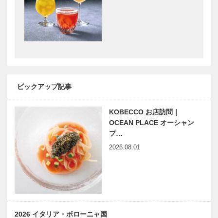
Selection］
［KOBECCO
Selection］
神戸御影メゾ
ボックサン｜
ンデコール｜
神戸洋藝菓子
オートクチュ
［KOBECCO
ールインテリ
Selection］
ア
［KOBECCO
ピックアップ記事
アレックス｜
マキシン｜帽
Select…
トータルビュ
子専門店
ーティーサロ
［KOBECCO
KOBECCO お店訪問｜
ン
Selection］
OCEAN PLACE オーシャン
［KOBECCO
プ…
Selection］
2026.08.01
㊎柴田音吉洋
マイスター大
服店｜ハンド
学堂｜メガネ
メイドビスポ
［KOBECCO
ークテーラー
Selection］
［KOBECCO
Selecti…
L’AVENUE｜
トアロードデ
2026 イタリア・ボローニャ国
パティスリー
リカテッセン