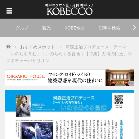
グルメ
観光
KOBE散歩
記事を検索
ト
Home
おすすめスポット
河森正治プロデュース｜テーマ
「いのちを育む」｜いのちめぐる冒険｜
【特集】万博の目玉、シ
グネチャーパビリオン