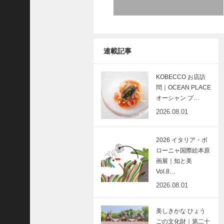
C
ジ
ャ
パ
連載記事
ン
株
式
KOBECCO お店訪
問｜OCEAN PLACE
会
オーシャン プ…
社
2026.08.01
代
表
取
2026 イタリア・ボ
締
ローニャ国際絵本原
役
画展｜知と美
Vol.8…
会
長
2026.08.01
＞
松
美しきかな ひょう
井
ごの文化財｜第二十