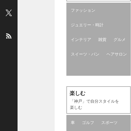
ビ
ファッション
ュ
ー
ジュエリー・時計
：
松
インテリア
雑貨
グルメ
平
健
スイーツ・パン
ヘアサロン
＜
俳
優
＞
堤
未
楽しむ
果
「神戸」で自分スタイルを
＜
楽しむ
国
際
車
ゴルフ
スポーツ
ジ