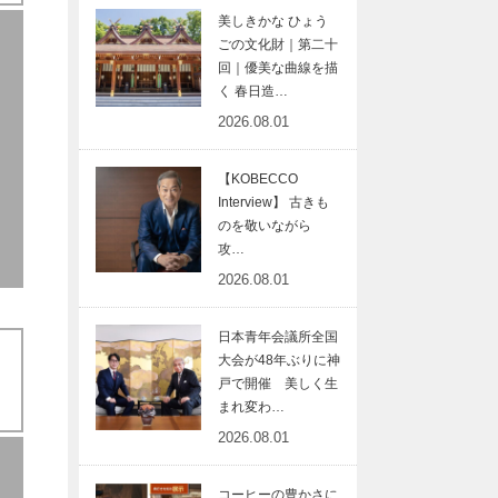
美しきかな ひょう
ごの文化財｜第二十
回｜優美な曲線を描
く 春日造…
2026.08.01
【KOBECCO
Interview】 古きも
のを敬いながら
攻…
2026.08.01
日本青年会議所全国
大会が48年ぶりに神
戸で開催 美しく生
まれ変わ…
2026.08.01
コーヒーの豊かさに