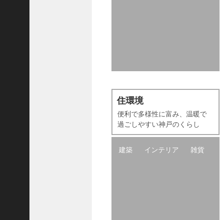
ャ
ー
ナ
リ
ス
ト
＞
＜
住環境
対
便利で多様性に富み、温暖で
談
過ごしやすい神戸のくらし
＞
上
建築
インテリア
雑貨
島
達
司
＜
U
C