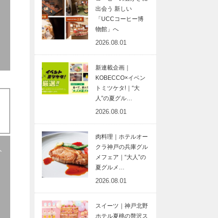
出会う 新しい
「UCCコーヒー博
物館」へ
2026.08.01
新連載企画｜
KOBECCO×イベン
トミツケタ!｜“大
人”の夏グル…
2026.08.01
肉料理｜ホテルオー
クラ神戸の兵庫グル
人
メフェア｜“大人”の
夏グルメ…
2026.08.01
スイーツ｜神戸北野
ホテル夏桃の贅沢ス