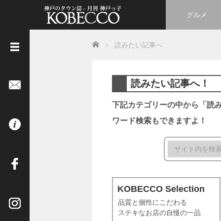
グルメ
Home
読みたい記事へ
《
立
読みたい記事へ！
ち
読
下記カテゴリーの中から「読
み
ワード検索もできますよ！
は
コ
チ
ラ
》
KOBECCO Selection
イ
品質と個性にこだわる
ン
ステキなお店の自慢の一品
タ