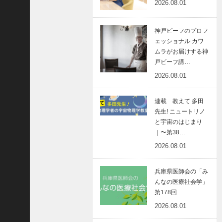
8
2026.08.01
代
理
神戸ビーフのプロフ
事
ェッショナル カワ
長
ムラがお届けする神
＞
戸ビーフ講…
2026.08.01
連載 教えて 多田
ホーム
先生! ニュートリノ
と宇宙のはじまり
トピックス
｜〜第38…
KOBE散歩
2026.08.01
記事を検索
兵庫県医師会の「み
バックナンバー
んなの医療社会学」
第178回
編集部ブログ
2026.08.01
「神戸っ子」会員企業