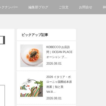
ックナンバー
編集部ブログ
ご注文
お問合せ
神
ご購入方法について
会社
掲載・広告について
サイ
ピックアップ記事
KOBECCO お店訪
問｜OCEAN PLACE
オーシャン プ…
2026.08.01
2026 イタリア・ボ
ローニャ国際絵本原
画展｜知と美
Vol.8…
2026.08.01