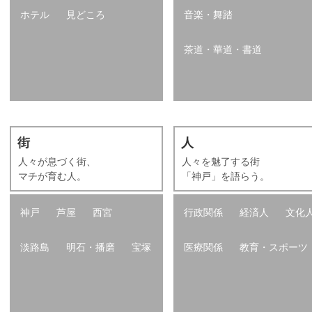
ホテル
見どころ
音楽・舞踏
茶道・華道・書道
街
人
人々が息づく街、
人々を魅了する街
マチが育む人。
「神戸」を語らう。
神戸
芦屋
西宮
行政関係
経済人
文化
淡路島
明石・播磨
宝塚
医療関係
教育・スポーツ