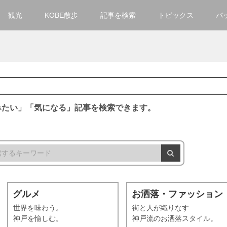
観光
KOBE散歩
記事を検索
トピックス
バ
カテゴリ一覧
KOBECCO Selection
グルメ
お洒落・ファッション
みたい」「気になる」記事を検索できます。
楽しむ
観光
文化・芸術・音楽
住環境
グルメ
お洒落・ファッション
街
世界を味わう。
街と人が織りなす
人
神戸を愉しむ。
神戸流のお洒落スタイル。