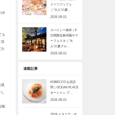
イーツブッフェ
｜“大人”の夏…
の中
2026.08.01
スパイシー南米｜6
ても
日間限定蘇州園サマ
ーフェスタ｜“大
て演
人”の夏グル…
実力
2026.08.01
連載記事
KOBECCO お店訪
完成
問｜OCEAN PLACE
珍し
オーシャン プ…
2026.08.01
宙船
2026 イタリア・ボ