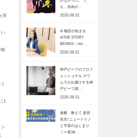
がなかった。 で
も、自由が…
を演
2026.08.01
⊘ 物語が始まる
しい
⊘THE STORY
BEGINS – vol…
学校
2026.08.01
神戸ビーフのプロフ
ェッショナル カワ
ムラがお届けする神
なく
戸ビーフ講…
2026.08.01
に1
連載 教えて 多田
先生! ニュートリノ
と宇宙のはじまり
ャン
｜〜第38…
話