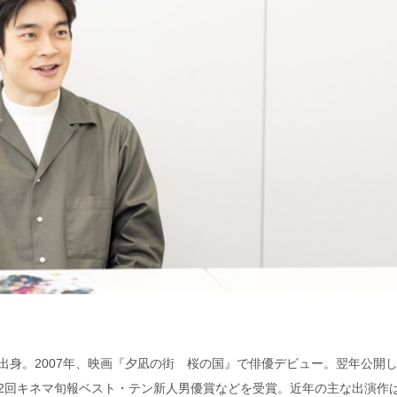
川県出身。2007年、映画『夕凪の街 桜の国』で俳優デビュー。翌年公開
2回キネマ旬報ベスト・テン新人男優賞などを受賞。近年の主な出演作