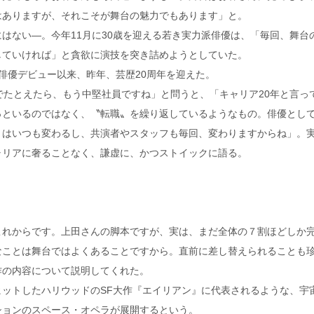
はありますが、それこそが舞台の魅力でもあります」と。
はない―。今年11月に30歳を迎える若き実力派俳優は、「毎回、舞台
していければ」と貪欲に演技を突き詰めようとしていた。
俳優デビュー以来、昨年、芸歴20周年を迎えた。
でたとえたら、もう中堅社員ですね」と問うと、「キャリア20年と言っ
っといるのではなく、〝転職〟を繰り返しているようなもの。俳優とし
〟はいつも変わるし、共演者やスタッフも毎回、変わりますからね」。
ャリアに奢ることなく、謙虚に、かつストイックに語る。
これからです。上田さんの脚本ですが、実は、まだ全体の７割ほどしか
なことは舞台ではよくあることですから。直前に差し替えられることも
作の内容について説明してくれた。
ットしたハリウッドのSF大作『エイリアン』に代表されるような、宇
ションのスペース・オペラが展開するという。