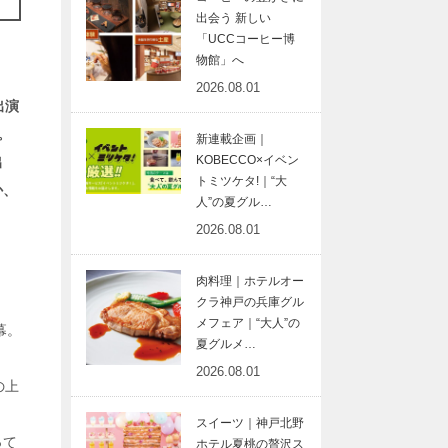
出会う 新しい
「UCCコーヒー博
物館」へ
2026.08.01
出演
。
新連載企画｜
KOBECCO×イベン
出
トミツケタ!｜“大
か、
人”の夏グル…
2026.08.01
肉料理｜ホテルオー
クラ神戸の兵庫グル
メフェア｜“大人”の
幕。
夏グルメ…
2026.08.01
の上
スイーツ｜神戸北野
って
ホテル夏桃の贅沢ス