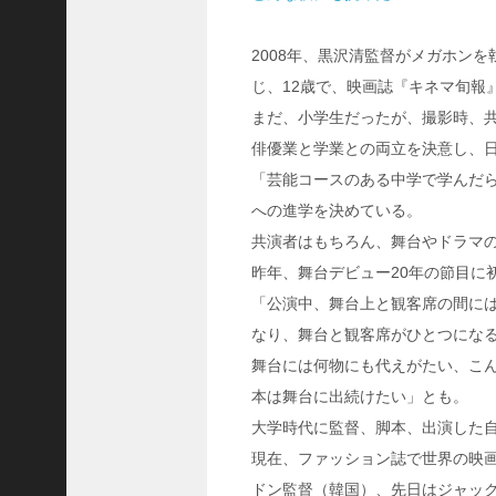
8
代
2008年、黒沢清監督がメガホン
理
事
じ、12歳で、映画誌『キネマ旬報
長
まだ、小学生だったが、撮影時、
＞
俳優業と学業との両立を決意し、
「芸能コースのある中学で学んだ
への進学を決めている。
共演者はもちろん、舞台やドラマ
ホーム
昨年、舞台デビュー20年の節目に
トピックス
「公演中、舞台上と観客席の間に
KOBE散歩
なり、舞台と観客席がひとつにな
記事を検索
舞台には何物にも代えがたい、こん
本は舞台に出続けたい」とも。
バックナンバー
大学時代に監督、脚本、出演した
編集部ブログ
現在、ファッション誌で世界の映
「神戸っ子」会員企業
ドン監督（韓国）、先日はジャッ