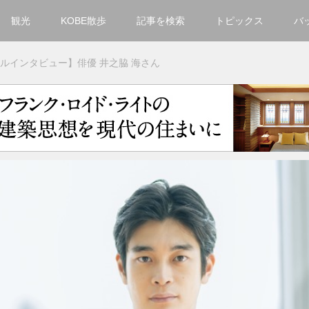
観光
KOBE散歩
記事を検索
トピックス
バ
カテゴリ一覧
ルインタビュー】俳優 井之脇 海さん
KOBECCO Selection
グルメ
お洒落・ファッション
楽しむ
観光
文化・芸術・音楽
住環境
街
人