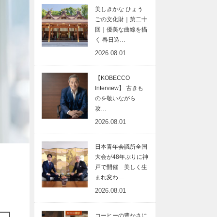
美しきかな ひょう
ごの文化財｜第二十
回｜優美な曲線を描
く 春日造…
2026.08.01
【KOBECCO
Interview】 古きも
のを敬いながら
攻…
2026.08.01
日本青年会議所全国
大会が48年ぶりに神
戸で開催 美しく生
まれ変わ…
2026.08.01
コーヒーの豊かさに