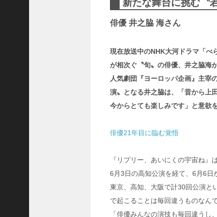
新たな舞台に挑む〝
ャ
ー
俳優 井之脇 海さん
ナ
リ
ス
現在放送中のNHK大河ドラマ「べ
ト
が相次ぐ〝旬〟の俳優、井之脇海
＞
人気劇団『ヨーロッパ企画』主宰
演〟となる井之脇は、「昔から上
＜
今からとても楽しみです」と意欲
対
談
＞
俳優21年目に臨む覚悟
上
島
『リプリー、あいにくの宇宙ね』は
達
6月3日の高知公演を経て、6月6
司
東京、高知、大阪で計30回公演と
＜
U
で起こることは毎回違うものなん
C
「俳優みんなの演技も毎回違うし