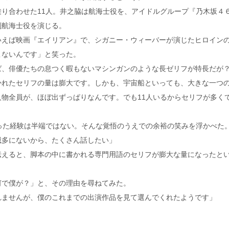
り合わせた11人。井之脇は航海士役を、アイドルグループ『乃木坂４
副航海士役を演じる。
いえば映画『エイリアン』で、シガニー・ウィーバーが演じたヒロイン
こないんです」と笑った。
ば、俳優たちの息つく暇もないマシンガンのような長ゼリフが特長だが
かれたセリフの量は膨大です。しかも、宇宙船といっても、大きな一つ
物全員が、ほぼ出ずっぱりなんです。でも11人いるからセリフが多く
った経験は半端ではない。そんな覚悟のうえでの余裕の笑みを浮かべた
滅多にないから、たくさん話したい」
伝えると、脚本の中に書かれる専門用語のセリフが膨大な量になったと
何で僕が？」と、その理由を尋ねてみた。
れませんが、僕のこれまでの出演作品を見て選んでくれたようです」