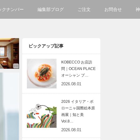
ックナンバー
編集部ブログ
ご注文
お問合せ
神
ご購入方法について
会社
掲載・広告について
サイ
ピックアップ記事
KOBECCO お店訪
問｜OCEAN PLACE
オーシャン プ…
2026.08.01
2026 イタリア・ボ
ローニャ国際絵本原
画展｜知と美
Vol.8…
2026.08.01