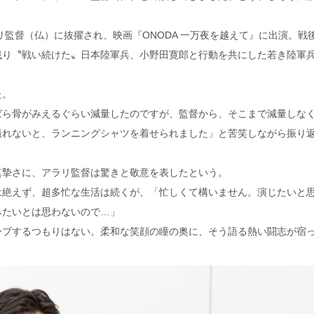
リ監督（仏）に抜擢され、映画『ONODA 一万夜を越えて』に出演。戦後
残り〝戦い続けた〟日本陸軍兵、小野田寛郎と行動を共にした若き陸軍
た。
ばら骨がみえるぐらい減量したのですが、監督から、そこまで減量しな
撮れないと、ランニングシャツを着せられました」と苦笑しながら振り
真摯さに、アラリ監督は驚きと敬意を表したという。
は絶えず、超多忙な生活は続くが、「忙しくて構いません。演じたいと
みたいとは思わないので…」
ーブするつもりはない。柔和な笑顔の瞳の奥に、そう語る熱い闘志が宿