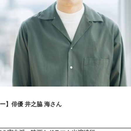
ー】俳優 井之脇 海さん