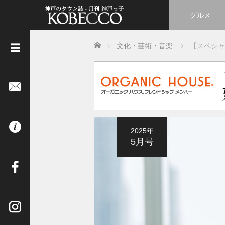
グルメ
Home
文化・芸術・音楽
【スペシャ
《
立
ち
読
み
は
2025年
コ
5月号
チ
ラ
》
イ
ン
タ