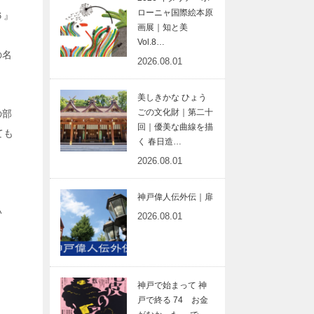
ローニャ国際絵本原
６』
画展｜知と美
Vol.8…
の名
2026.08.01
？
美しきかな ひょう
ごの文化財｜第二十
の部
回｜優美な曲線を描
ても
く 春日造…
2026.08.01
。
神戸偉人伝外伝｜扉
い
2026.08.01
神戸で始まって 神
戸で終る 74 お金