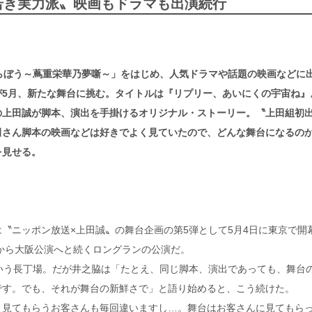
若き実力派〟映画もドラマも出演続行
らぼう～蔦重栄華乃夢噺～」をはじめ、人気ドラマや話題の映画などに
が5月、新たな舞台に挑む。タイトルは『リプリー、あいにくの宇宙ね』
の上田誠が脚本、演出を手掛けるオリジナル・ストーリー。〝上田組初
田さん脚本の映画などは好きでよく見ていたので、どんな舞台になるの
を見せる。
〝ニッポン放送×上田誠〟の舞台企画の第5弾として5月4日に東京で開
日から大阪公演へと続くロングランの公演だ。
いう長丁場。だが井之脇は「たとえ、同じ脚本、演出であっても、舞台
です。でも、それが舞台の新鮮さで」と語り始めると、こう続けた。
、見てもらうお客さんも毎回違いますし…。舞台はお客さんに見てもら