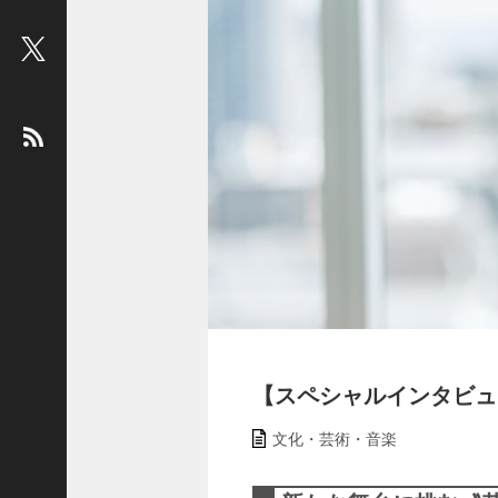
ビ
ュ
ー
：
松
平
健
＜
俳
優
＞
堤
未
果
【スペシャルインタビュ
＜
国
文化・芸術・音楽
際
ジ