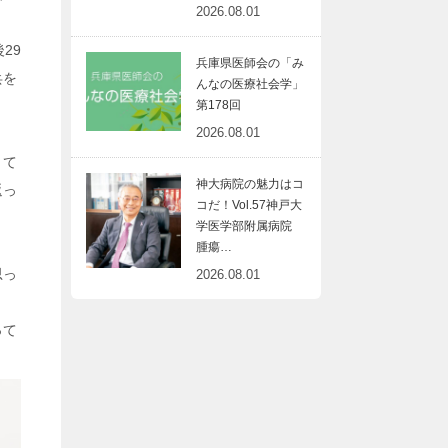
2026.08.01
29
兵庫県医師会の「み
兵を
んなの医療社会学」
第178回
2026.08.01
くて
神大病院の魅力はコ
返っ
コだ！Vol.57神戸大
学医学部附属病院
腫瘍…
思っ
2026.08.01
って