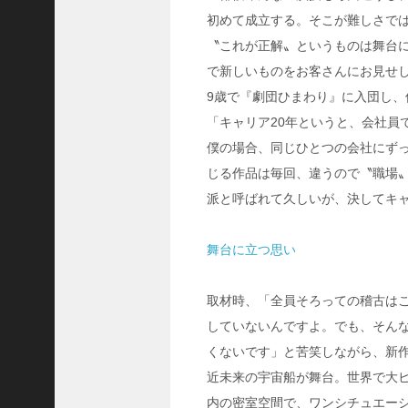
C
初めて成立する。そこが難しさで
ジ
〝これが正解〟というものは舞台に
ャ
で新しいものをお客さんにお見せ
パ
9歳で『劇団ひまわり』に入団し、
ン
株
「キャリア20年というと、会社員
式
僕の場合、同じひとつの会社にず
会
じる作品は毎回、違うので〝職場
社
派と呼ばれて久しいが、決してキ
代
表
舞台に立つ思い
取
締
役
取材時、「全員そろっての稽古は
会
していないんですよ。でも、そん
長
くないです」と苦笑しながら、新
＞
近未来の宇宙船が舞台。世界で大ヒ
松
内の密室空間で、ワンシチュエー
井