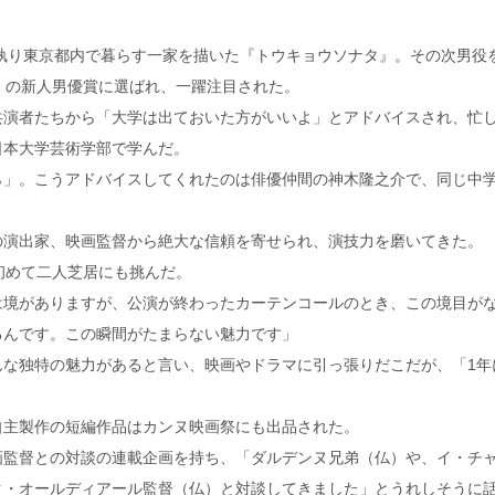
を執り東京都内で暮らす一家を描いた『トウキョウソナタ』。その次男役
』の新人男優賞に選ばれ、一躍注目された。
共演者たちから「大学は出ておいた方がいいよ」とアドバイスされ、忙
日本大学芸術学部で学んだ。
ら」。こうアドバイスしてくれたのは俳優仲間の神木隆之介で、同じ中
の演出家、映画監督から絶大な信頼を寄せられ、演技力を磨いてきた。
初めて二人芝居にも挑んだ。
は境がありますが、公演が終わったカーテンコールのとき、この境目が
るんです。この瞬間がたまらない魅力です」
な独特の魅力があると言い、映画やドラマに引っ張りだこだが、「1年
自主製作の短編作品はカンヌ映画祭にも出品された。
画監督との対談の連載企画を持ち、「ダルデンヌ兄弟（仏）や、イ・チ
ク・オールディアール監督（仏）と対談してきました」とうれしそうに