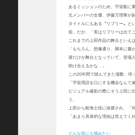
隆
あるミッションのため、宇宙船に乗
昌
元メンバーの女優、伊藤万理華が
＜
タイトルにもある〝リプリー〟と
一
前。だが、「実はリプリーは出て
般
これまでの上田作品の舞台といえ
社
「もちろん、想像通り、脚本に書
団
法
屋だけが舞台となっていて、登場人
人
助け合えるかな…」
神
この20年間で踏んできた場数、培
戸
「宇宙用語を口にする機会なんて
青
ビジュアル撮影の際にそう上田に
年
う。
会
議
上田から航海士役に抜擢され、「
所
「あまり具体的な理由は答えてく
第
6
どんな役にも挑みたい