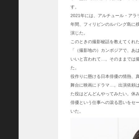
す。
ご注文フォーム
2021年には、アルチュール・アラ
ご購入方法について
年間、フィリピンのルバング島に
掲載・広告について
演じた。
ご意見・お問い合わせ
このときの撮影秘話を教えてくれ
「（撮影地の）カンボジアで、あ
「神戸っ子」とは
いいと言われて…。そのままでは
会社概要
た。
サイトポリシー
役作りに懸ける日本俳優の情熱、
舞台に映画にドラマ…。出演依頼
個人情報の取扱いについて
た役はどんどんやってみたい。休
特定商取引法に基づく表記
俳優という仕事への滾る思いをセ
Facebook
いた。
Instagram