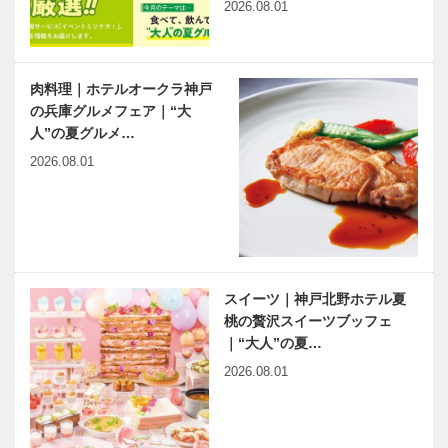
品「神戸ハイ
2026.08.01
カレー」の
レトルトパッ
有馬温泉歴史
ベトナム元気
クが新登…
人物帖 ～其
X躍動するア
肉料理｜ホテルオークラ神戸
の弐拾六～
ジア 第17回
の兵庫グルメフェア｜“大
仙石* 秀久
｜ホーチミン
人”の夏グルメ…
（せんごく
市の地下鉄に
2026.08.01
ひでひさ）
乗車― 日本
出待ちしても
神戸偉人伝外伝 ～知られ
1552…
の技術…
いいですか？
ざる偉業～ （61）前編
｜第5回｜驚
きの成功率を
誇るインタビ
ューの達人と
スイーツ｜神戸北野ホテル夏
ご対面
桃の贅沢スイーツブッフェ
｜“大人”の夏…
2026.08.01