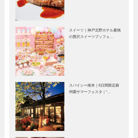
を響き合わせ
を守る」｜
る」｜Better
Dialogue
Co-Bei…
Theater …
福岡伸一プロ
KOBECCO
デュース｜テ
お店訪問｜
スイーツ｜神戸北野ホテル夏桃
ーマ「いのち
ホテルオーク
の贅沢スイーツブッフェ…
を知る」｜い
ラ神戸神戸－
のち動的平衡
茨城空港間
館｜【特集】
就航15周年
⊘ 物語が始
6通のブルッ
万博の目…
記念…
まる ⊘THE
クリンからの
STORY
手紙｜大江千
BEGINS –
里｜3通目｜
vol.54 作家
アメリカの観
スパイシー南米｜6日間限定蘇
瀬尾…
客について
【スペシャル
【特集】「メ
州園サマーフェスタ｜“…
インタビュ
ディア向け内
ー】俳優 井
覧会」で魅力
之脇 海さん
を実感！｜-
扉（目次）-
外観から度肝
ガンダムを通
を抜かれる｜
して未来の可