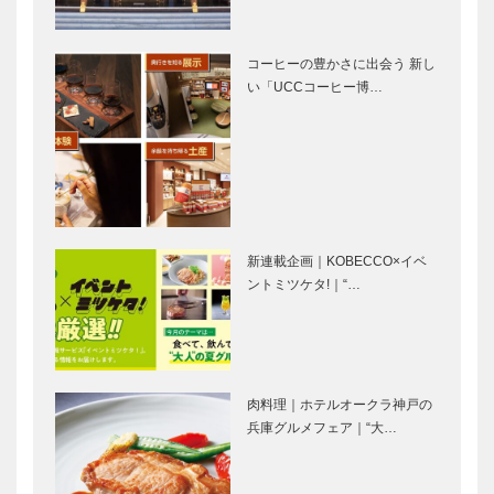
なくても楽し
ARENA
【特集】万博
小山薫堂プロ
い!!｜…
KOBE＠T…
の目玉、シグ
デュース｜テ
コーヒーの豊かさに出会う 新し
ネチャーパビ
ーマ「いのち
い「UCCコーヒー博…
リオン｜
をつむぐ」｜
2025年大
EARTH
阪・関西万博
MART｜【特
中島さち子プ
石黒 浩プロ
で絶対、ハ
集】万…
ロデュース｜
デュース｜テ
ズ…
テーマ「いの
ーマ「いのち
ちを高める」
を拡げる」｜
｜いのちの遊
いのちの未来
新連載企画｜KOBECCO×イベ
び場 クラゲ
｜【特集】万
ントミツケタ!｜“…
河森正治プロ
落合陽一プロ
館｜【特…
博の目玉…
デュース｜テ
デュース｜テ
ーマ「いのち
ーマ「いのち
を育む」｜い
を磨く」｜
のちめぐる冒
null2（ヌル
肉料理｜ホテルオークラ神戸の
険｜【特集】
ヌル）｜【特
宮田裕章プロ
河瀨直美プロ
兵庫グルメフェア｜“大…
万博の目…
集】万…
デュース｜テ
デュース｜テ
ーマ「いのち
ーマ「いのち