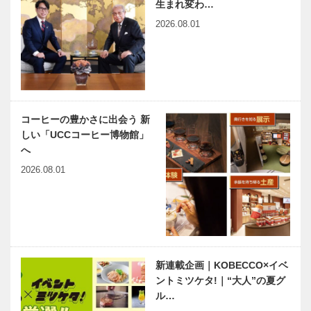
まで
「Be Proud
生まれ変わ…
of KOB…
2026.08.01
ひょうご神戸
兵庫県医師会
まちかど学だ
の「みんなの
より日本初の
医療社会学」
マラソンを復
第164回
活 第5回マ
ラソン大競走
神大病院の魅
出会いと学びの旅から
コーヒーの豊かさに出会う 新
力はココだ！
Vol.17
しい「UCCコーヒー博物館」
Vol.42 神戸
へ
大学医学部附
属病院 消化
2026.08.01
器内科・光学
神戸のカクシ
連載エッセイ
医…
ボタン 第
／喫茶店の書
137回 地あ
斎から 108
の時の記憶と
足立巻一先生
教訓を振り返
の色紙
る場所「神戸
新連載企画｜KOBECCO×イベ
神戸っ子に愛
今月の映画
港震災メ…
ントミツケタ!｜“大人”の夏グ
されてきた伝
ル…
統の味！ 名