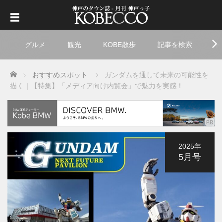
グルメ
観光
KOBE散歩
記事を検索
ト
Home
おすすめスポット
ガンダムを通して未来の可能性を
描く｜【特集】「メディア向け内覧会」で魅力を実感！
2025年
5月号