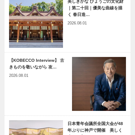
美しきかな ひょうごの文化財
神戸で始まっ
連載 教えて
回 …
｜第二十回｜優美な曲線を描
て 神戸で終
多田先生! 素
く 春日造…
る 59
粒子物理学者
の宇宙物理学
2026.08.01
教室｜〜第
23回〜
感動に出会う
大阪アジアン
神戸の「船
映画祭特別企
旅」
画 ① スペ
シャル・イン
【KOBECCO Interview】 古
タビュー
きものを敬いながら 攻…
連載
近代建築の巨
2026.08.01
Vol.13 六甲
匠、フラン
山の父｜A.H.
ク・ロイド・
グルームの足
ライトを学ぶ
跡
｜Chapter
12 林愛作 …
ビフテキのカ
神戸の魅力を
ワムラで〝本
再発見し、誇
物〟の神戸ビ
りを持って世
日本青年会議所全国大会が48
ーフを心ゆく
界に発信する
年ぶりに神戸で開催 美しく