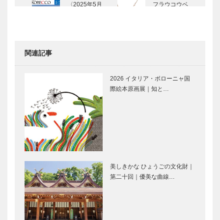
〈2025年5月
フラウコウベ
号〉
｜ジュエリー
&アクセサリ
ー
［KOBECCO
関連記事
Selecti…
【特集】
盛り上がるポ
GLION
イント1｜世
2026 イタリア・ボローニャ国
ARENA
界基準の設
際絵本原画展｜知と…
KOBE＠
備・演出｜試
TOTTEI｜神
合やイベント
戸で今、一番
がある日の楽
盛り上がるポ
盛り上がるポ
盛り上がっ…
しみ方｜【…
イント2｜プ
イント3｜ア
レミアムな観
リーナ内の
戦体験！VIP
FOOD
エリア｜試合
STAND｜試
美しきかな ひょうごの文化財｜
やイベントが
合やイベント
第二十回｜優美な曲線…
盛り上がるポ
オープニング
ある日…
がある日の…
イント4｜日
から盛り上が
常使いできる
りまくり！｜
お店も｜試合
【特集】
やイベントが
GLION