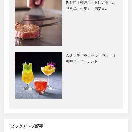
【特集】「メ
能性を描く｜
肉料理｜神戸ポートピアホテル
ディア向け内
【特集】「メ
鉄板焼『但馬』「肉フェ…
覧会」で魅力
ディア向け内
を実感！
覧会」で魅力
ゴンチャロフ
永田良介商店
を実感！…
製菓｜洋菓子
｜オーダーメ
［KOBECCO
イド家具
Selection］
［KOBECCO
Selection］
カクテル｜ホテル ラ・スイート
御菓子司 常
STUDIO
神戸ハーバーランド…
盤堂｜和菓子
KIICHI｜革小
［KOBECCO
物
Selection］
［KOBECCO
Selection］
神戸御影メゾ
ボックサン｜
ンデコール｜
神戸洋藝菓子
オートクチュ
［KOBECCO
ールインテリ
Selection］
ア
［KOBECCO
ピックアップ記事
アレックス｜
マキシン｜帽
Select…