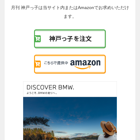
投
稿
月刊 神戸っ子は当サイト内またはAmazonでお求めいただけ
へ
ます。
の
リ
ン
ク