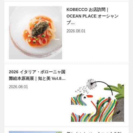
トータルビュ
子専門店
ーティーサロ
［KOBECCO
KOBECCO お店訪問｜
ン
Selection］
OCEAN PLACE オーシャン
［KOBECCO
プ…
Selection］
2026.08.01
㊎柴田音吉洋
マイスター大
服店｜ハンド
学堂｜メガネ
メイドビスポ
［KOBECCO
ークテーラー
Selection］
［KOBECCO
Selecti…
L’AVENUE｜
トアロードデ
2026 イタリア・ボローニャ国
パティスリー
リカテッセン
際絵本原画展｜知と美 Vol.8…
［KOBECCO
｜デリカ
Selection］
［KOBECCO
2026.08.01
…
Selection］
神戸靴｜
美しきかな
SPIGOLA（
ひょうごの文
スピーゴラ）
化財 | 優れた
造形美で「白
鳳文化の傑
作」 | 第五