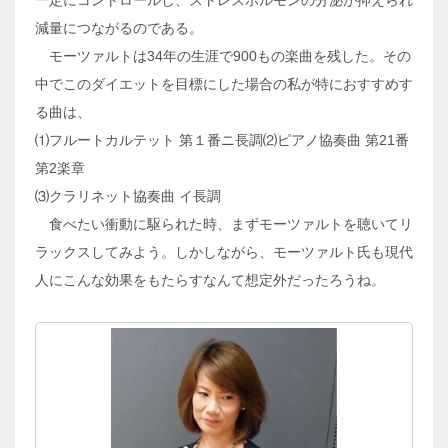
一定にコントロールし、ストレスホルモンの分泌が抑えられ
減量につながるのである。
モーツァルトは34年の生涯で900もの楽曲を残した。その
中でこのダイエットを目標にした場合の私が特におすすめす
る曲は、
⑴フルートカルテット 第１番ニ長調⑵ピアノ協奏曲 第21番
第2楽章
⑶クラリネット協奏曲 イ長調
食べたい衝動に駆られた時、まずモーツァルトを聴いてリ
ラックスしてみよう。しかしながら、モーツァルト氏も現代
人にこんな効果をもたらすなんて想定外だったろうね。