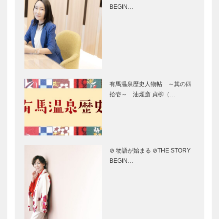
兵庫県医師会
Power of
BEGIN…
の「みんなの
music（音楽
医療社会学」
の力）第6回
第六十一回
早くて安い！
Forall 神戸
神戸空港から
〜確かな技術
有馬温泉歴史人物帖 ～其の四
ひとっ飛びの
と最先端のビ
拾壱～ 油煙斎 貞柳（…
旅！！ ｜神
ューティーサ
戸〜東京の飛
ロン〜［オル
行機旅（後
タンシアビ
世界中で人気
美は、シルク
編）
ル…
のゾランヴァ
ロードを越え
リ社の「ギャ
て ～ペルシ
⊘ 物語が始まる ⊘THE STORY
ッベ」〜 元
ア絨毯の世界
BEGIN…
町商店街3丁
目 ガゼボシ
サ・マーシュ
黒毛和牛とＷ
ョップ…
〜和洋の融合
ＩＮＥ 離の
から生まれ
宴 〜肉屋な
る、新ジャン
らではの料理