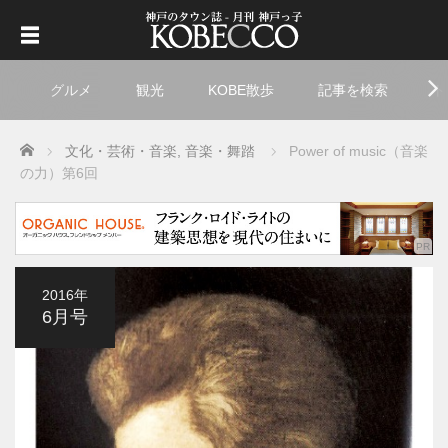
グルメ
観光
KOBE散歩
記事を検索
ト
Home
文化・芸術・音楽
,
音楽・舞踏
Power of music（音楽
の力）
第6回
2016年
6月号