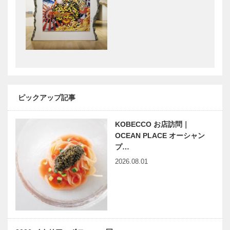
がらフランス
料理のスタイ
ルを取り入れ
未来のパティ
OPEN CAMPUS 2016 神
て〜
シエを育てた
戸市外国語大学
い 〜一般社
団法人兵庫県
洋菓子協会新
会長に聞く〜
神戸市外国語
私の神戸市外
ピックアップ記事
大学 創立70
大 青春時代
周年記念事業
KOBECCO お店訪問｜
『70周年記
念講演会』
OCEAN PLACE オーシャン
プ…
学生の学びの
小学生の英語
2026.08.01
環境を充実さ
力向上のため
せ進化する神
に「外大訪
戸市外国語大
問」
学
日本で初めて
神戸市外国語
神戸で開催
大学創立70