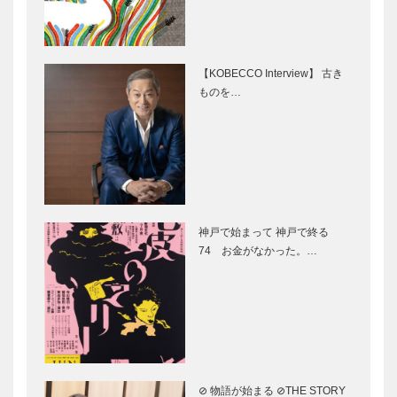
／喫茶店の書
伝説浮世絵
斎から① 詩
第二十八回
人の草稿
【KOBECCO Interview】 古き
ものを…
神戸鉄人伝 第78回 金
Report
子 浩三 さん
KOBE中東ド
バイのアート
フェスティバ
ル 巨匠を魅
了した、村上
～神戸の芸術
連載コラム
美穂…
文化を考える
「第二のプレ
神戸で始まって 神戸で終る
～ 古典芸
イボール」
74 お金がなかった。…
術・伝統文化
｜Vol.16
の今 ―古典
って、実は新
フランス人カ
The Rotary
しい？［座…
ップルが西宮
Club of Kobe
神社で挙式
West 国際
［Report
ロータリー第
KOBE］
268…
⊘ 物語が始まる ⊘THE STORY