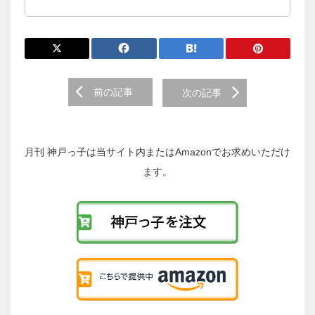
前
前の記事
次の記事
後
の
投
稿
月刊 神戸っ子は当サイト内またはAmazonでお求めいただけ
へ
ます。
の
リ
ン
ク