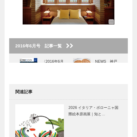
2016年6月号 記事一覧
〈2016年6月
NEWS 神戸
号〉
百店会｜神戸
凮月堂さんち
か店
関連記事
La.BEBEDO
神戸のカクシ
R（ラ・べべ
ボタン 第三
2026 イタリア・ボローニャ国
ドール）〜上
十回｜「コス
際絵本原画展｜知と…
品な雰囲気に
プレイヤーが
包まれて、お
行き交う聖
酒を楽しむ〜
地・六甲アイ
連載エッセイ
兵庫ゆかりの
ランド」