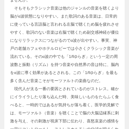
ませんか。
そもそもクラシック音楽は他のジャンルの音楽を聴くより
脳がα波状態になりやすい。また歌詞のある音楽は、日常的
に使っている言語脳と言われる左脳で聴くため脳を疲れさせ
やすく、歌詞のない音楽は右脳で聴くため副交感神経が優位
になりリラックスにつながるのでα波が出やすい。事実、神
戸の老舗カフェやホテルロビーでは小さくクラシック音楽が
流れている。そのα波の中でも「1/fゆらぎ」という一定の周
波数と振動（リズム）を持つ音楽や自然界の音は特に、脳内
をα波に導く効果があるとされる。この「1/fゆらぎ」を最も
多く含んだ音楽こそがモーツァルトの楽曲なのだ。
現代人が太る一番の要因とされているのがストレス。確か
にイライラしたり落ち込んだ時、美味しいものをたらふく食
べると、一時的ではあるが気持ちが落ち着く。医学的見解で
は、モーツァルト（音楽）を聴くことで脳の大脳辺縁系に刺
激を与え、その刺激が視床下部に伝わり、喜怒哀楽の感情を