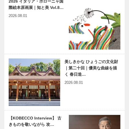
2026 イタリア・ボローニャ国
「模擬国連世
周年〝行動す
際絵本原画展｜知と美 Vol.8…
界大会」
る国際人〟を
育てる［イン
2026.08.01
タビュー］
特集 ―扉
神戸市外国語
大学創立70
周年〝行動す
る国際人〟を
育てる
美しきかな ひょうごの文化財
｜第二十回｜優美な曲線を描
く 春日造…
2026.08.01
【KOBECCO Interview】 古
きものを敬いながら 攻…