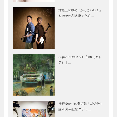
ルのパンを提
と通も納得の
案したい〜
ワインの店〜
吟仕込み味処
料理 十津川
津軽三味線の「かっこいい！」
はいから 〜
〜産地直送で
を 未来へ引き継ぐため…
お客さんの喜
届く素材を生
ぶ顔を見るの
かす〜
が幸せ〜
アルポルト神
ciccia（チッ
戸 〜神戸の
チャ） 〜
「港」にて、
「神戸のイタ
巨匠のイタリ
リアン」を追
AQUARIUM × ART átoa（アト
アンに出会
求〜
ア）｜…
う〜
ブラッスリー
ギュール ル
ラルドワーズ
モンテ 〜キ
〜素材の美味
ャンバスに描
しさを生かし
かれた絵のよ
てつくるフラ
うな目と舌で
ンスの郷土料
楽しむ繊細な
伊藤グリル
特集 ―扉
神戸ゆかりの美術館「ゴジラ生
理〜…
フレンチ…
〜神戸洋食の
神戸の“おい
誕70周年記念 ゴジラ…
流れを汲みな
しい”暮らし