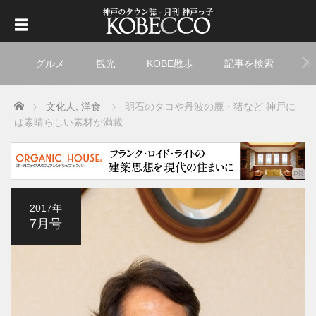
グルメ
観光
KOBE散歩
記事を検索
ト
Home
文化人
,
洋食
明石のタコや丹波の鹿・猪など 神戸に
は素晴らしい素材が満載
2017年
7月号