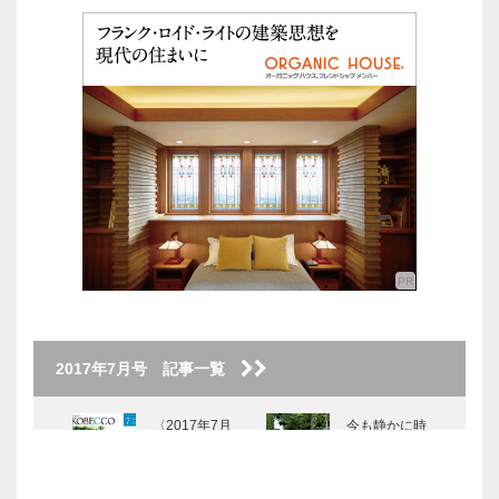
2017年7月号 記事一覧
〈2017年7月
今も静かに時
号〉
が流れる “御
影” ―扉