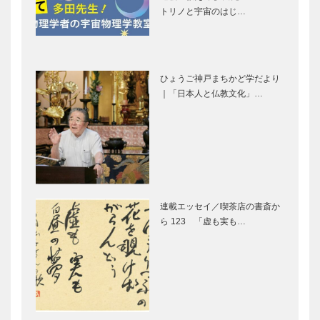
トリノと宇宙のはじ…
“素敵”を見つ
ける
「アルポル
明石のタコや
ト」片岡護シ
丹波の鹿・猪
ひょうご神戸まちかど学だより
ェフの料理教
など 神戸に
｜「日本人と仏教文化」…
室
は素晴らしい
素材が満載
連載 神戸秘
自然豊かな郊
話 ⑦ デザ
外住宅地とし
イン都市の象
て愛され続け
徴を手がけた
る御影界隈
偉大な建築家
連載エッセイ／喫茶店の書斎か
置塩 章（お
ら 123 「虚も実も…
御影郡家につ
対談／進化す
しお …
いて
る名門私立中
MIKAGE
学校 第8
GUNGE
回 甲南中学
校
華やかな宴で
英国と神戸