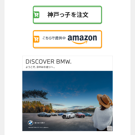
リ
ン
ク