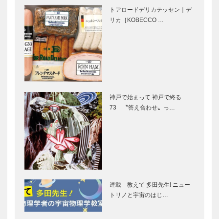
フィナーレ！
Vol.1 神戸
トアロードデリカテッセン｜デ
｜神戸国際フ
異人館とA.N.
リカ［KOBECCO …
ルート音楽祭
ハンセル
& 神戸国際フ
ルートコ…
海フェスタ神
連載 ミツバ
戸 ～港がつ
チの話 ⑫最
なぐ 海 ひ
終回
と 未来～
神戸で始まって 神戸で終る
祝・「神戸―
Power of
73 〝答え合わせ〟っ…
仙台線」就
music（音楽
航！｜神戸か
の力） 第
ら仙台へ
19回
“特別なも
神戸のカクシ
の”との出会
ボタン 第四
い ベール・
連載 教えて 多田先生! ニュー
十三回 憧れ
ド・フージェ
トリノと宇宙のはじ…
続けた男のロ
ールの家具
マンを求めて
12