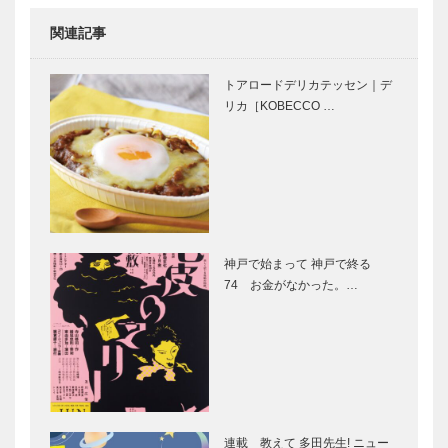
関連記事
弓弦羽神社｜
西村屋 和楽
お正月、七五
｜城崎温泉
トアロードデリカテッセン｜デ
三、だんじ
「西村屋 本
リカ［KOBECCO …
り… 今も昔
館」のおもて
も地域の中心
なしの心を
シェ・
常盤堂｜季節
Yamato｜名
のうつろいを
士たちが愛し
表現した繊細
た料理、古い
な和菓子
家具に流れ
神戸で始まって 神戸で終る
る“御影時間”
74 お金がなかった。…
セセシオン
ザ・ガーデ
コンディトア
ン・プレイ
アテリエ｜伝
ス・蘇州園｜
統菓子に感じ
旧財閥による
る上質なオリ
純和風木造の
ジナリティ
邸宅がすてき
香雪美術館
連載 輝く女
なレストラ
性 ⑤ 日々
ン…
連載 教えて 多田先生! ニュー
の生活から