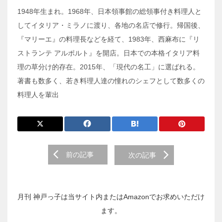
1948年生まれ。1968年、日本領事館の総領事付き料理人と
してイタリア・ミラノに渡り、各地の名店で修行。帰国後、
『マリーエ』の料理長などを経て、1983年、西麻布に『リ
ストランテ アルポルト』を開店。日本での本格イタリア料
理の草分け的存在。2015年、「現代の名工」に選ばれる。
著書も数多く、若き料理人達の憧れのシェフとして数多くの
料理人を輩出
前
前の記事
次の記事
後
の
投
稿
月刊 神戸っ子は当サイト内またはAmazonでお求めいただけ
へ
ます。
の