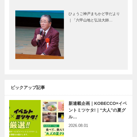
兵庫県医師会
未来に向かっ
の「みんなの
て挑む眼／
ひょうご神戸まちかど学だより
医療社会学」
［インタビュ
｜「六甲山地と弘法大師…
第七十四回
ー］すっとん
きょうなこと
を（岡本 太
行為は形に収
神戸鉄人伝
郎）｜神戸…
斂する JUN
第91回 新
TAMBA（彫
都山流神戸幹
刻家）
部会副会長
加納 煌山
（かのう こ
兵庫ゆかりの
連載エッセイ
うざん）さ…
伝説浮世絵
／喫茶店の書
第四十一回
斎から⑭
ピックアップ記事
神さまはおわ
します
新連載企画｜KOBECCO×イベ
ントミツケタ!｜“大人”の夏グ
兵庫のテロワ
はも、素麺な
ール“五国の
ル…
ど夏のおいし
味めぐり“ ホ
い淡路を紹介
2026.08.01
テル ラ・ス
「淡路はもキ
イート神戸で
ャンペーン」