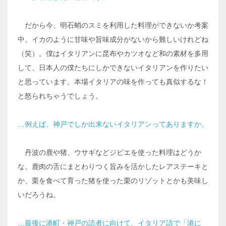
だから今、明石蛸のスミを利用した料理ができないか考案
中。イカのように甘味や旨味成分がないから難しいけれどね
（笑）。僕はイタリアンに昆布やカツオなど和の素材を多用
して、日本人の僕たちにしかできないイタリアンを作りたい
と思っています。本場イタリアの味を作っても真似するな！
と怒られちゃうでしょう。
…例えば、神戸でしか出来ないイタリアンってありますか。
丹波の鹿や猪、ウサギなどジビエを使った料理はどうか
な。鹿肉の舌にまとわりつく旨みを活かしたレアステーキと
か、栗を食べて育った猪を使った栗のリゾットとかも美味し
いだろうね。
…最後に港町・神戸の読者に向けて、イタリア語で「港に