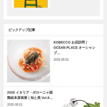
神さまはおわ
します
兵庫のテロワ
はも、素麺な
ール“五国の
ど夏のおいし
味めぐり“ ホ
い淡路を紹介
ピックアップ記事
テル ラ・ス
「淡路はもキ
イート神戸で
ャンペーン」
淡路を食す｜
KOBECCO お店訪問｜
｜耳より
耳よ…
KOBE
OCEAN PLACE オーシャン
プ…
2026.08.01
2026 イタリア・ボローニャ国
際絵本原画展｜知と美 Vol.8…
2026.08.01