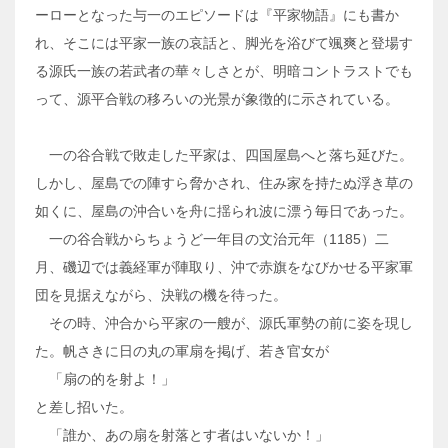
ーローとなった与一のエピソードは『平家物語』にも書か
れ、そこには平家一族の哀話と、脚光を浴びて颯爽と登場す
る源氏一族の若武者の華々しさとが、明暗コントラストでも
って、源平合戦の移ろいの光景が象徴的に示されている。
一の谷合戦で敗走した平家は、四国屋島へと落ち延びた。
しかし、屋島での陣すら脅かされ、住み家を持たぬ浮き草の
如くに、屋島の沖合いを舟に揺られ波に漂う毎日であった。
一の谷合戦からちょうど一年目の文治元年（1185）二
月、磯辺では義経軍が陣取り、沖で赤旗をなびかせる平家軍
団を見据えながら、決戦の機を待った。
その時、沖合から平家の一艘が、源氏軍勢の前に姿を現し
た。帆さきに日の丸の軍扇を掲げ、若き官女が
「扇の的を射よ！」
と差し招いた。
「誰か、あの扇を射落とす者はいないか！」