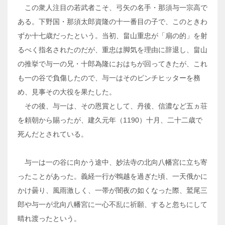
この衆人注目の若武者こそ、弓矢の名手・那須与一宗高で
ある。下野国・那須太郎資隆の十一番目の子で、このときわ
ずか十七歳だったという。当初、畠山重忠が「扇の的」を射
るべく指名されたのだが、重忠は脚気を理由に辞退し、畠山
の推挙で与一の兄・十郎為隆におはちが回ってきたが、これ
も一の谷で負傷したので、与一はそのピンチヒッターを務
め、見事その大役を果たした。
その後、与一は、その恩賞として、丹後、信濃など五ヵ荘
を頼朝から賜ったが、建久元年（1190）十月、二十二歳で
死んだとされている。
与一は一の谷に向かう途中、妙法寺の北向八幡宮に立ち寄
ったことがあった。義経一行が鵯越を過ぎた頃、一天俄かに
かけ曇り、風雨激しく、一帯が闇夜の如くなった際、鷲尾三
郎や与一が北向八幡宮に一心不乱に祈願、すると忽ちにして
晴れ渡ったという。