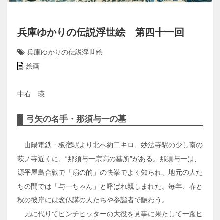
兵庫ゆかりの伝説浮世絵 第四十一回
兵庫ゆかりの伝説浮世絵
絵画
中右 瑛
弓矢の名手・那須与一の墓
山陽電鉄・板宿駅より北へ約二キロ、妙法寺駅の少し南の
萩ノ寺近くに、“那須与一宗高の墓所”がある。那須与一は、
源平屋島合戦で「扇の的」の快挙でよく知られ、地元の人た
ちの間では「与一ちゃん」と呼ばれ親しまれた。毎年、春と
秋の彼岸には念仏講の人たちや参詣者で賑わう。
兄に代りてピンチヒッターの大役を見事に果たして一躍ヒ