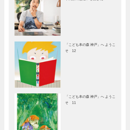
コンディトア
ン・プレイ
アテリエ｜伝
ス・蘇州園｜
統菓子に感じ
旧財閥による
る上質なオリ
純和風木造の
ジナリティ
邸宅がすてき
香雪美術館
連載 輝く女
なレストラ
性 ⑤ 日々
ン…
「こども本の森 神戸」へ ようこ
の生活から
そ 12
“素敵”を見つ
ける
「アルポル
明石のタコや
ト」片岡護シ
丹波の鹿・猪
ェフの料理教
など 神戸に
室
は素晴らしい
素材が満載
「こども本の森 神戸」へ ようこ
連載 神戸秘
自然豊かな郊
そ 11
話 ⑦ デザ
外住宅地とし
イン都市の象
て愛され続け
徴を手がけた
る御影界隈
偉大な建築家