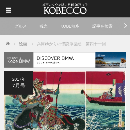
グルメ
観光
KOBE散歩
記事を検索
ト
Home
絵画
兵庫ゆかりの伝説浮世絵 第四十一回
2017年
7月号