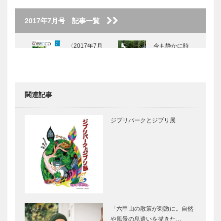
2017年7月号 記事一覧
〈2017年7月
今も静かに時
号〉
が流れる “御
影” ―扉
関連記事
弓弦羽神社｜
西村屋 和楽
お正月、七五
｜城崎温泉
ジブリパークとジブリ展
三、だんじ
「西村屋 本
り… 今も昔
館」のおもて
も地域の中心
なしの心を
シェ・
常盤堂｜季節
Yamato｜名
のうつろいを
士たちが愛し
表現した繊細
た料理、古い
な和菓子
家具に流れ
「六甲山の散策が刺激に。自然
る“御影時間”
や風景の息遣いを描きた…
セセシオン
ザ・ガーデ