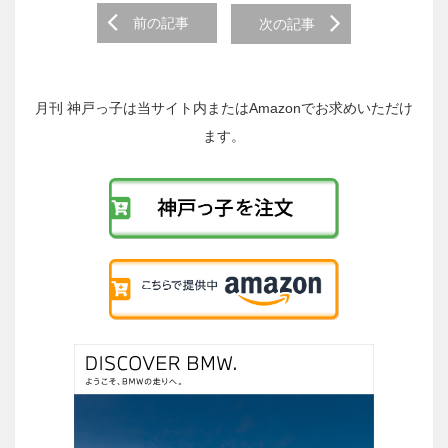
前
前の記事
次の記事
後
の
投
稿
月刊 神戸っ子は当サイト内またはAmazonでお求めいただけ
へ
ます。
の
リ
ン
ク