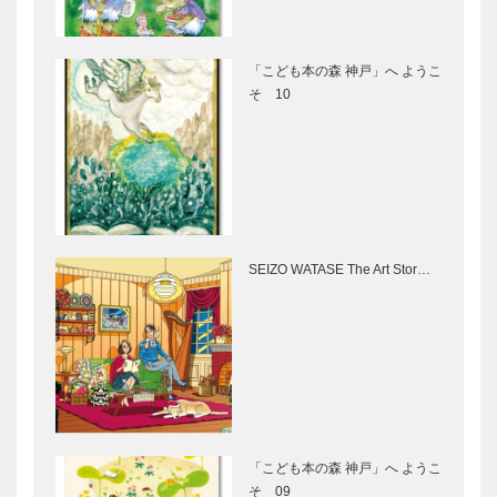
置塩 章（お
御影郡家につ
対談／進化す
しお …
いて
る名門私立中
「こども本の森 神戸」へ ようこ
MIKAGE
学校 第8
そ 10
GUNGE
回 甲南中学
校
華やかな宴で
英国と神戸
フィナーレ！
Vol.1 神戸
｜神戸国際フ
異人館とA.N.
ルート音楽祭
ハンセル
& 神戸国際フ
SEIZO WATASE The Art Stor…
ルートコ…
海フェスタ神
連載 ミツバ
戸 ～港がつ
チの話 ⑫最
なぐ 海 ひ
終回
と 未来～
祝・「神戸―
Power of
仙台線」就
music（音楽
航！｜神戸か
の力） 第
「こども本の森 神戸」へ ようこ
ら仙台へ
19回
そ 09