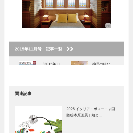
2015年11月号 記事一覧
〈2015年11
神戸の粋な
月号〉
店 伊藤グリ
ル
関連記事
ALL NEW JAGUAR XF
特集 ー扉
阪神間モダニ
2026 イタリア・ボローニャ国
ズムと住まい
際絵本原画展｜知と…