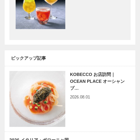
紅葉スポッ
もう 「神戸
ト！「神戸市
市立森林植物
立須磨離宮公
園」
秋の神戸観
街全体が歴史
園」
光 高山なら
によって刻ま
ではの紅葉の
れた 建築・
美しさ 六甲
住居学の実物
高山植物園
大教科書
他
ピックアップ記事
国際都市神戸
地域の人たち
にふさわしい
の温かさと
環境
豊かな自然に
KOBECCO お店訪問｜
囲まれて
OCEAN PLACE オーシャン
プ…
2026.08.01
国際ロータリ
連載コラム
ー第2680地
「第二のプレ
区 神戸西ロ
イボール」
ータリークラ
Vol.9
ブ 心の「四
季節」便り
兵庫県医師会
神戸のカクシ