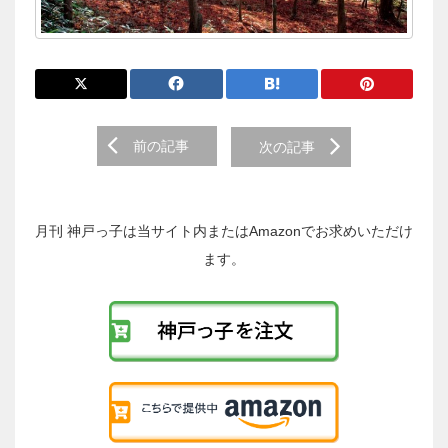
前
前の記事
次の記事
後
の
投
稿
月刊 神戸っ子は当サイト内またはAmazonでお求めいただけ
へ
ます。
の
リ
ン
ク