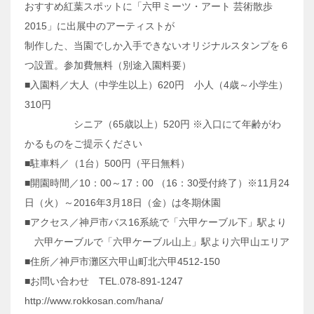
おすすめ紅葉スポットに「六甲ミーツ・アート 芸術散歩
2015」に出展中のアーティストが
制作した、当園でしか入手できないオリジナルスタンプを６
つ設置。参加費無料（別途入園料要）
■入園料／大人（中学生以上）620円 小人（4歳～小学生）
310円
シニア（65歳以上）520円 ※入口にて年齢がわ
かるものをご提示ください
■駐車料／（1台）500円（平日無料）
■開園時間／10：00～17：00 （16：30受付終了）※11月24
日（火）～2016年3月18日（金）は冬期休園
■アクセス／神戸市バス16系統で「六甲ケーブル下」駅より
六甲ケーブルで「六甲ケーブル山上」駅より六甲山エリア
■住所／神戸市灘区六甲山町北六甲4512-150
■お問い合わせ TEL.078-891-1247
http://www.rokkosan.com/hana/