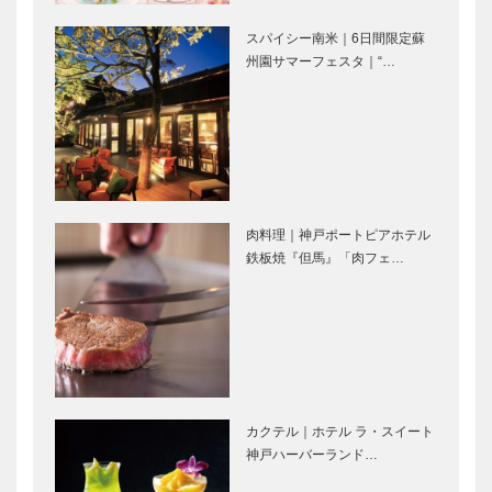
―
宮市大谷記念
スパイシー南米｜6日間限定蘇
美術館
文豪の世界と
安井武雄の建
州園サマーフェスタ｜“…
地域文化を継
築思想が息づ
承する 芦屋
く私邸跡 公
市谷崎潤一郎
益財団法人山
記念館
口文化会館
滴翠美術館
俳人・高浜虚
国宝・重要文
子の作品と出
化財を含む貴
会う 虚子記
重なコレクシ
肉料理｜神戸ポートピアホテル
念文学館
ョン 白鶴美
鉄板焼『但馬』「肉フェ…
術館
村山龍平が後
女流画家の夢
世に遺そうと
がつまった小
した古美術
さな美術館
香雪美術館
世良美術館
カクテル｜ホテル ラ・スイート
秋の神戸観
秋の神戸観
神戸ハーバーランド…
光 半日で行
光 世界の森
って帰れる
の紅葉を楽し