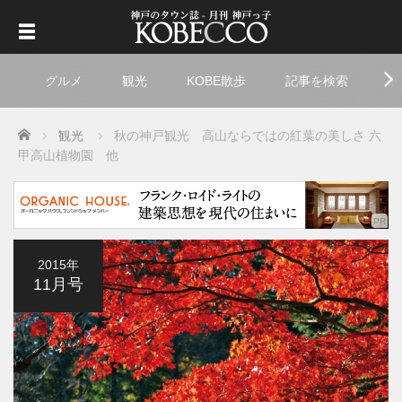
グルメ
観光
KOBE散歩
記事を検索
ト
Home
観光
秋の神戸観光 高山ならではの紅葉の美しさ 六
甲高山植物園 他
2015年
11月号