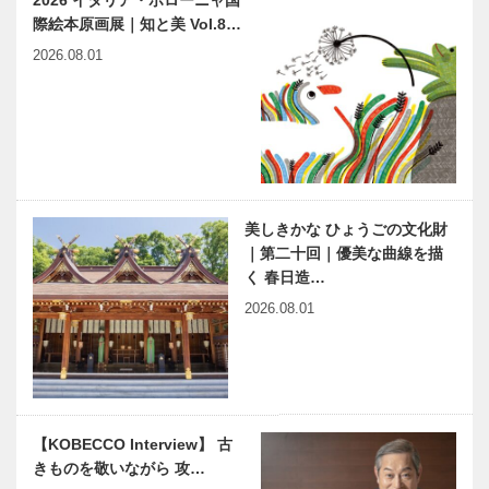
2026 イタリア・ボローニャ国
の「みんなの
ボタン 第二
際絵本原画展｜知と美 Vol.8…
医療社会学」
十三回
第五十五回
2026.08.01
草葉達也の神
神戸鉄人伝（こうべくろが
戸物語
ねびとでん） 第71回
美しきかな ひょうごの文化財
第二十一回
触媒のうた 57
｜第二十回｜優美な曲線を描
兵庫ゆかりの
く 春日造…
伝説浮世絵
2026.08.01
有馬歳時記
有馬 “ニュー
オープン”
へてから 有
【KOBECCO Interview】 古
馬温泉店
きものを敬いながら 攻…