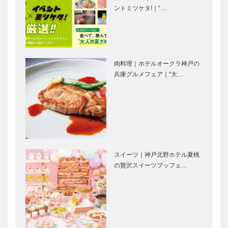
ントミツケタ!｜“…
生活をアート
「日本一の長
に変えるエス
者村」 財界
プリ 浦太郎
人たちが邸宅
邸
を構えた住吉
村
肉料理｜ホテルオークラ神戸の
阪神間モダニ
阪神間モダニ
兵庫グルメフェア｜“大…
ズム邸宅の傑
ズムの一角を
作 旧乾邸
形成した〝住
吉〟
日本経済を動
日本の発展に
かした、地域
尽くした実業
スイーツ｜神戸北野ホテル夏桃
コミュニティ
家 平生釟三
の贅沢スイーツブッフェ…
「観音林倶楽
郎
部」
「阪神間モダ
大谷竹次郎の
ニズム」ゆか
邸宅庭園と美
りの美術館を
術コレクショ
めぐる ―扉
ンを公開 西