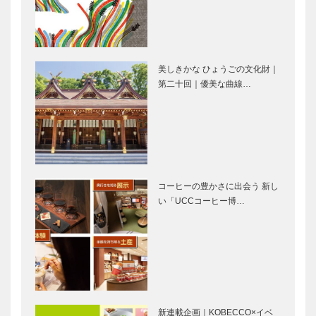
日本の生活を
阪神間モダニ
大きく変えた
ズムを育んだ
マイルストー
３つの川 夙
ン
川、芦屋川、
住吉川
美しきかな ひょうごの文化財｜
第二十回｜優美な曲線…
茅渟の海を望
山芦屋は「建
む地 山芦屋
築博物館」
の歴史と価値
山芦屋に佇
緑あふれる住
む、村野藤吾
宅地 夙川の
コーヒーの豊かさに出会う 新し
の名建築 中
起点となった
い「UCCコーヒー博…
山悦治邸
香櫨園
ネオ・ゴシッ
随所に施され
ク様式の聖堂
た何気ない
カトリック夙
「上質」 旧
川教会
山本家住宅
新連載企画｜KOBECCO×イベ