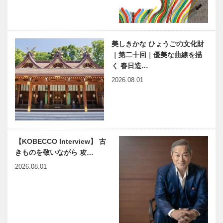
ラが関西国際
ンス…
神戸で始まっ
⊘ 物語が始
空港にK…
て 神戸で終
まる ⊘THE
る 74 お金
STORY
美しきかな ひょうごの文化財
がなかった。
BEGINS –
｜第二十回｜優美な曲線を描
でも、自由が
vol.69 ■国
く 春日造…
あった。
際ジ…
神戸ビーフの
温泉旅館の次
2026.08.01
プロフェッシ
なる挑戦 金
ョナル カワ
泉を“味わ
ムラがお届け
う”という発
する神戸ビー
想｜［塩プリ
フ講座㉘
ン専門店］有
建築構造 イ
「神戸洋服」
馬金泉塩プ…
【KOBECCO Interview】 古
ンサイト｜
本家・本流｜
きものを敬いながら 攻…
Chapter
起業明治元年
10 西の正
｜㊎柴田音吉
2026.08.01
倉院
洋服店｜ハン
ドメイド ビ
連載 教えて
ひょうご神戸
スポーク…
多田先生! ニ
まちかど学だ
ュートリノと
より｜「日本