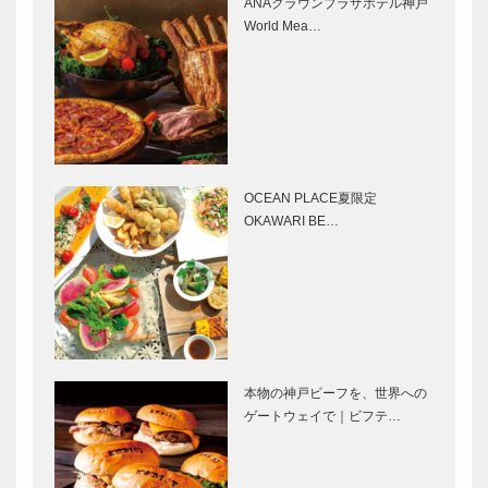
ANAクラウンプラザホテル神戸
テル鉄板焼
イート 神戸
World Mea…
『但馬』「肉
ハーバーラン
フェス」
ド 夏のカク
｜“大人”の夏
テルフェア
肉料理｜有馬
神戸偉人伝外
グルメイベ
｜“大人”…
温泉 有馬涼
伝｜扉
ン…
風ビアガーデ
ン｜“大人”の
夏グルメイベ
OCEAN PLACE夏限定
ント特集｜
未来の自分に
ANAクラウ
OKAWARI BE…
KOBE…
投資する、淡
ンプラザホテ
路島に生まれ
ル神戸 World
た “未病リト
Meat
リート”とい
Buffet（ワー
う新しい別荘
ルド ミ…
OCEAN
マイスター大
PLACE夏限
学堂｜メガネ
定 OKAWARI
［KOBECCO
本物の神戸ビーフを、世界への
BEER
Selection］
ゲートウェイで｜ビフテ…
GARDEN（
おかわり …
アレックス｜
神戸御影メゾ