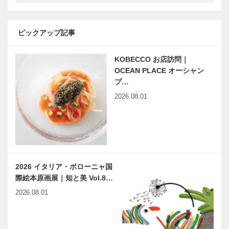
mogiyomogi
亀井堂総本店
本庄店｜トマ
｜瓦せんべい
トジュース
［KOBECCO
ピックアップ記事
［KOBECCO
Selection］
Selection］
KOBECCO お店訪問｜
…
マキシン｜帽
ゴンチャロフ
OCEAN PLACE オーシャン
子専門店
製菓｜洋菓子
プ…
［KOBECCO
［KOBECCO
2026.08.01
Selection］
Selection］
ボックサン｜
il
神戸洋藝菓子
Quadrifoglio
［KOBECCO
（クアドリフ
Selection］
ォリオ）｜ビ
2026 イタリア・ボローニャ国
スポークシュ
際絵本原画展｜知と美 Vol.8…
ーズ
本物の神戸ビ
ALEX｜トー
［KOB…
2026.08.01
ーフを、世界
タルビューテ
へのゲートウ
ィーサロン
ェイで｜ビフ
［KOBECCO
テキのカワム
Selection イ