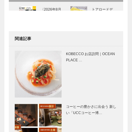
〈2026年8月
トアロードデ
号〉
リカテッセン
｜デリカ
［KOBECCO
Selection］
関連記事
KOBECCO
2026 イタリ
お店訪問｜
ア・ボローニ
KOBECCO お店訪問｜OCEAN
OCEAN
ャ国際絵本原
PLACE …
PLACE オー
画展｜知と美
シャン プレ
Vol.8
イス
美しきかな
【KOBECCO
ひょうごの文
Interview】
化財｜第二十
古きものを敬
回｜優美な曲
いながら 攻
線を描く 春
めの心を忘れ
コーヒーの豊かさに出会う 新し
日造の屋根が
るこ…
い「UCCコーヒー博…
日本青年会議
コーヒーの豊
三連並ぶ…
所全国大会が
かさに出会う
48年ぶりに
新しい