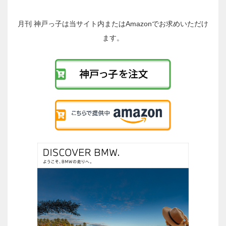
の
投
稿
月刊 神戸っ子は当サイト内またはAmazonでお求めいただけ
へ
ます。
の
リ
ン
ク