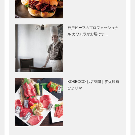
トータルビュ
ンデコール｜
ーティーサロ
オートクチュ
ン
ール インテ
［KOBECCO
リア
Selection］
［KOBECCO
神戸ビーフのプロフェッショナ
御菓子司 常
フラウコウベ
Selec…
ル カワムラがお届けす…
盤堂｜和菓子
｜ジュエリー
［KOBECCO
&アクセサリ
Selection］
ー
［KOBECCO
Selecti…
㊎柴田音吉洋
永田良介商店
服店｜ハンド
｜オーダーメ
メイドビスポ
イド家具
KOBECCO お店訪問｜炭火焼肉
ークテーラー
［KOBECCO
ひよりや
［KOBECCO
Selection］
Selecti…
L’AVENUE｜
STUDIO
パティスリー
KIICHI｜革小
［KOBECCO
物
Selection］
［KOBECCO
Selection］