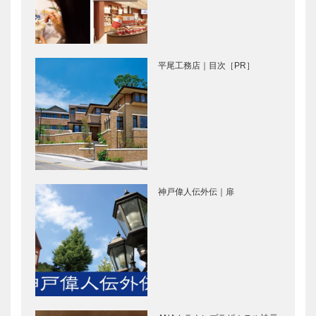
神戸で開催
「UCCコー
美しく生まれ
ヒー博物館」
変わった 神
へ
平尾工務店｜
最高の神戸ビ
戸のまち…
目次［PR］
ーフ｜ビフテ
平尾工務店｜目次［PR］
キのカワムラ
｜扉 [PR]
新連載企画｜
肉料理｜ホテ
KOBECCO×
ルオークラ神
イベントミツ
戸の兵庫グル
ケタ!｜“大
メフェア
人”の夏グル
｜“大人”の夏
神戸偉人伝外伝｜扉
メイベント特
グルメイベン
スイーツ｜神
スパイシー南
集｜…
ト特集｜K…
戸北野ホテル
米｜6日間限
夏桃の贅沢ス
定蘇州園サマ
イーツブッフ
ーフェスタ
ェ｜“大人”の
｜“大人”の夏
夏グルメイベ
グルメイベン
肉料理｜神戸
カクテル｜ホ
ント特…
ト特集｜…
ポートピアホ
テル ラ・ス