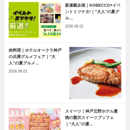
ジア 第32回
｜第20回｜
新連載企画｜KOBECCO×イベ
｜CLMV訪問
三宮を彩る女
ントミツケタ!｜“大人”の夏グ
―4か国の最
神、荘田倫子
ル…
新動向―
の正体と
神戸偉人伝外伝 ～知られ
は！？
2026.08.01
ざる偉業～ （76）後編
水木しげる
肉料理｜ホテルオークラ神戸
の兵庫グルメフェア｜“大
人”の夏グルメ…
2026.08.01
スイーツ｜神戸北野ホテル夏
桃の贅沢スイーツブッフェ
｜“大人”の夏…