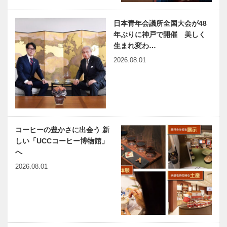
宇宙のはじま
人と仏教文
り｜〜第38
化」講演会
回〜
有馬 摂津山
日本青年会議所全国大会が48
兵庫県医師会
神大病院の魅
光明院 念…
年ぶりに神戸で開催 美しく
の「みんなの
力はココだ！
生まれ変わ…
医療社会学」
Vol.57神戸大
2026.08.01
第178回
学医学部附属
病院 腫瘍・
血液内科 南
徒然なるままに Vol.7
神戸のカクシ
…
ボタン 第
152回 日常
に潜む外来生
コーヒーの豊かさに出会う 新
物を 「感じ
しい「UCCコーヒー博物館」
る・知る・考
連載エッセイ
有馬温泉歴史
へ
える」 …
／喫茶店の書
人物帖 ～其
2026.08.01
斎から 123
の四拾壱～
「虚も実も」
油煙斎 貞柳
（ゆえんさい
ていりゅう）
ベトナム元気
出待ちしても
165…
X躍動するア
いいですか？