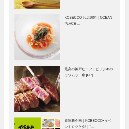
うこと｜ビス
でJAZZを奏
ポーク：A氏
でる
の場合｜『ク
KOBECCO お店訪問｜OCEAN
ロコダイルス
PLACE …
⊘ 物語が始
「ヒューマン
エー…
まる ⊘THE
なまち」三宮
STORY
を目指して
BEGINS –
vol.46 シン
ガー…
近代建築の巨
STUDIO
匠、フラン
KIICHI｜革小
最高の神戸ビーフ｜ビフテキの
ク・ロイド・
物
カワムラ｜扉 [PR]…
ライトを学ぶ
［KOBECCO
｜Chapter 4
Selection］
ユーソニア
フラウコウベ
ブティック
ン…
｜ジュエリー
セリザワ｜婦
&アクセサリ
人服
ー
［KOBECCO
［KOBECCO
Selection］
新連載企画｜KOBECCO×イベ
Selecti…
ボックサン｜
マキシン｜帽
ントミツケタ!｜“…