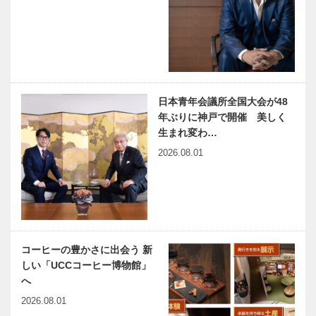
と北欧サウナ
る環境で、
（水風呂付）
様々な価値観
を楽しむぜい
に触れ、切磋
たく高山荘華
琢磨しながら
世界屈指の名
「事後保全」
野の新客…
自己成長を…
門校ノースロ
から「予防保
ンドン・カレ
全」へ 構造
日本青年会議所全国大会が48
ジエイト・ス
物の調査・診
年ぶりに神戸で開催 美しく
クールが
断から補修補
生まれ変わ…
2025年に神
強工事まで一
講義充実！聴
兵庫県医師会
戸校を開校…
貫して提…
2026.08.01
講生は年齢不
の「みんなの
問兵庫県阪神
医療社会学」
シニアカレッ
第157回
ジ
神大病院の魅
出会いと学びの旅から
力はココだ！
Vol.09
コーヒーの豊かさに出会う 新
Vol.35 神戸
しい「UCCコーヒー博物館」
大学医学部附
へ
属病院 泌尿
2026.08.01
器科 三宅
神戸のカクシ
連載エッセイ