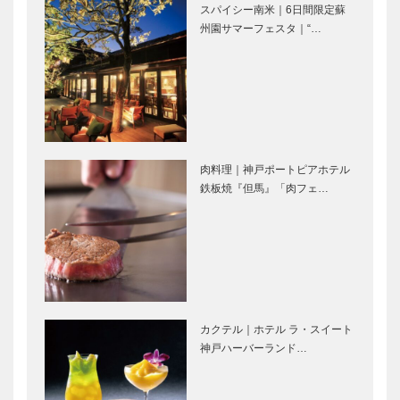
スパイシー南米｜6日間限定蘇
神戸御影メゾ
アレックス｜
州園サマーフェスタ｜“…
ンデコール｜
トータルビュ
オートクチュ
ーティーサロ
ールインテリ
ン
ア
［KOBECCO
［KOBECCO
Selection］
永田良介商店
竹中大工道具
Select…
｜オーダーメ
館 邂逅―時
イド家具
空を超えて｜
肉料理｜神戸ポートピアホテル
［KOBECCO
第十二回（最
鉄板焼『但馬』「肉フェ…
Selection］
終回）｜究極
の削り華を求
神戸で始まっ
ビアンヴニ
めて ―…
て 神戸で終
ュ・大下さん
る 51
と歩く
KOBECCO
パンさんぽ｜
Vol. 16
ビフテキのカ
神戸から日本
カクテル｜ホテル ラ・スイート
ADAS…
ワムラで〝本
一、そして世
神戸ハーバーランド…
物〟の神戸ビ
界へ 神戸フ
ーフを心ゆく
ァストジャイ