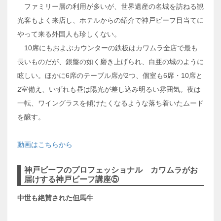
ファミリー層の利用が多いが、世界遺産の名城を訪ねる観
光客もよく来店し、ホテルからの紹介で神戸ビーフ目当てに
やって来る外国人も珍しくない。
10席にもおよぶカウンターの鉄板はカワムラ全店で最も
長いものだが、銀盤の如く磨き上げられ、白亜の城のように
眩しい。ほかに6席のテーブル席が2つ、個室も6席・10席と
2室備え、いずれも昼は陽光が差し込み明るい雰囲気。夜は
一転、ワイングラスを傾けたくなるような落ち着いたムード
を醸す。
動画はこちらから
神戸ビーフのプロフェッショナル カワムラがお
届けする神戸ビーフ講座⑤
中世も絶賛された但馬牛