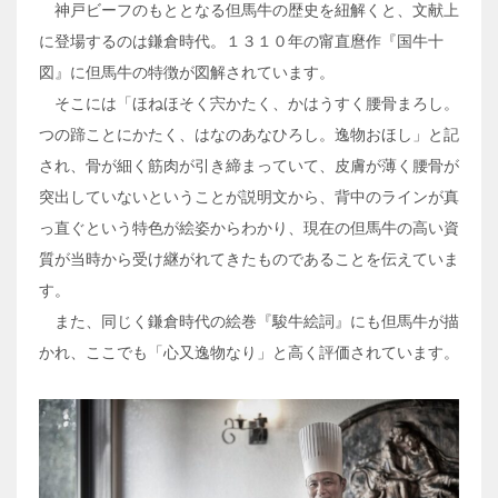
神戸ビーフのもととなる但馬牛の歴史を紐解くと、文献上
に登場するのは鎌倉時代。１３１０年の甯直麿作『国牛十
図』に但馬牛の特徴が図解されています。
そこには「ほねほそく宍かたく、かはうすく腰骨まろし。
つの蹄ことにかたく、はなのあなひろし。逸物おほし」と記
され、骨が細く筋肉が引き締まっていて、皮膚が薄く腰骨が
突出していないということが説明文から、背中のラインが真
っ直ぐという特色が絵姿からわかり、現在の但馬牛の高い資
質が当時から受け継がれてきたものであることを伝えていま
す。
また、同じく鎌倉時代の絵巻『駿牛絵詞』にも但馬牛が描
かれ、ここでも「心又逸物なり」と高く評価されています。