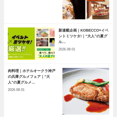
秀…
ボタン 第
／喫茶店の書
129回 多く
斎から100
の方に知って
湯気の向こう
もらい、触れ
から
てほしい
今月の映画
有馬温泉歴史
新連載企画｜KOBECCO×イベ
『西宮能楽…
人物帖 ～其
ントミツケタ!｜“大人”の夏グ
の拾八～ 鈴
ル…
木 清（すず
2026.08.01
き きよ
し） 1848
ベトナム元気
あいまのりすと ～タイム
～191…
X躍動するア
リミット1時間の小散歩～
肉料理｜ホテルオークラ神戸
ジア 第9回｜
Vol.9
ベトナム機械
の兵庫グルメフェア｜“大
部品製造の新
人”の夏グルメ…
展開―新進の
2026.08.01
ベトナ…