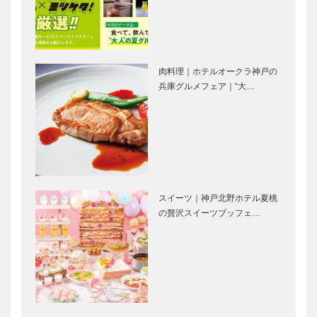
神戸洋藝菓子
子専門店
［KOBECCO
［KOBECCO
Selection］
Selection］
肉料理｜ホテルオークラ神戸の
㊎柴田音吉洋
御菓子司 常
兵庫グルメフェア｜“大…
服店｜ハンド
盤堂｜和菓子
メイド ビス
［KOBECCO
ポークテーラ
Selection］
ー
［KOBECCO
ゴンチャロフ
マイスター大
Select…
製菓｜洋菓子
学堂｜メガネ
［KOBECCO
［KOBECCO
スイーツ｜神戸北野ホテル夏桃
Selection］
Selection］
の贅沢スイーツブッフェ…
ガゼボ｜イン
トアロードデ
テリアショッ
リカテッセン
プ
｜デリカ
［KOBECCO
［KOBECCO
Selection］
Selection］