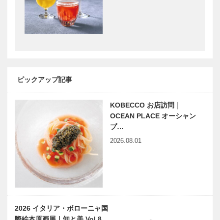
まで
ロの挑戦
【特集】神戸
【特集】神戸
ファッション
ファッション
協会×台湾デ
協会×台湾デ
ザイン研究
ザイン研究
院 連携事業
院 連携事業
開始！
開始！｜8/5
【特集】神戸
【特集】神戸
ピックアップ記事
淡路瓦…
ファッション
ファッション
協会×台湾デ
協会×台湾デ
KOBECCO お店訪問｜
ザイン研究
ザイン研究
OCEAN PLACE オーシャン
院 連携事業
院 連携事業
プ…
開始！｜8/5
開始！｜8/6
【特集】神戸
【特集】神戸
神戸レ…
豊岡の…
2026.08.01
ファッション
ファッション
協会×台湾デ
協会×台湾デ
ザイン研究
ザイン研究
院 連携事業
院 連携事業
開始！｜8/7
開始！｜8/7
【特集】神戸ファッション
ＨＹＯＧＯ産
丹波立…
神戸フ…
協会×台湾デザイン研究
を世界に発信
2026 イタリア・ボローニャ国
院 連携事業開始！｜大
するＰＲＯＪ
際絵本原画展｜知と美 Vol.8…