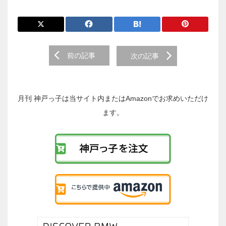
前
前の記事
次の記事
後
の
投
稿
月刊 神戸っ子は当サイト内またはAmazonでお求めいただけ
へ
ます。
の
リ
ン
ク