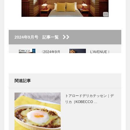
2024年9月号 記事一覧
〈2024年9月
L’AVENUE｜
号〉
パティスリー
［KOBECCO
Selection］
…
関連記事
KOBECCO
Movie and
お店訪問｜第
CARS｜日産
トアロードデリカテッセン｜デ
21回 KOBE 7
GT-R
リカ［KOBECCO …
ホテル食の旅
チャリティー
ランチ…
SPIGOLAで
大江千里、横
靴を創るとい
尾忠則の聖地