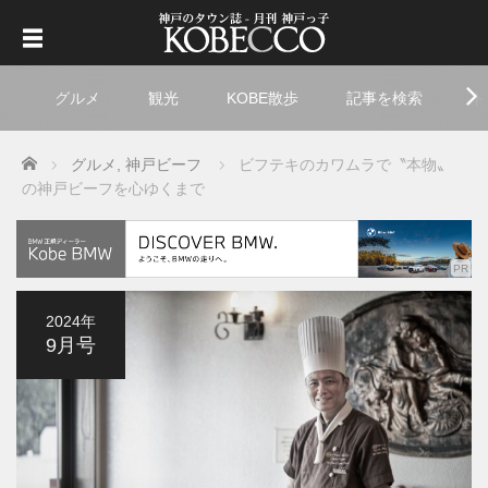
グルメ
観光
KOBE散歩
記事を検索
ト
Home
グルメ
,
神戸ビーフ
ビフテキのカワムラで〝本物〟
の神戸ビーフを心ゆくまで
2024年
9月号