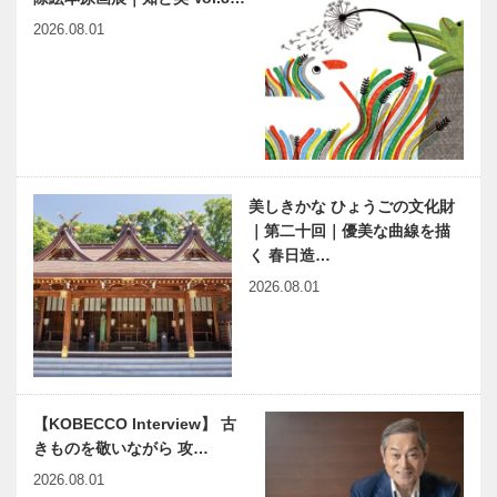
阪・関西万博…
ＥＣＴ｜期間
2026.08.01
： 9月4日
（水）～24
連載 Vol.5
神戸偉人伝外伝 ～知られ
日（火…
六甲山の父｜
ざる偉業～（53）前編
A.H.グルーム
井上靖
の足跡
映画をかんが
連載 教えて
美しきかな ひょうごの文化財
える ｜
多田先生! 素
｜第二十回｜優美な曲線を描
vol.42 ｜ 井
粒子物理学者
く 春日造…
筒 和幸
の宇宙物理学
2026.08.01
教室｜〜第
15回〜
２０２４ Ｈ
2026年春、
ＹＯＧＯ産を
兵庫区に開校
世界に発信す
予定｜マツダ
るＰＲＯＪＥ
自動車整備専
【KOBECCO Interview】 古
ＣＴ｜今年も
門学校
きものを敬いながら 攻…
大丸神戸店で
（Mazda
高山荘華野
全国の同世代
ＨＹＯＧ…
Autom…
2026.08.01
新客室｜銀泉
の仲間ができ