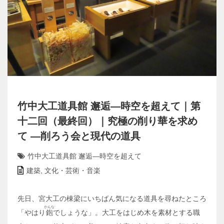
竹中大工道具館 邂逅―時空を超えて｜第
十二回（最終回）｜究極の削り華を求め
て ―削ろう会と現代の道具
竹中大工道具館 邂逅―時空を超えて
建築
,
文化・芸術・音楽
先日、宮大工の棟梁にいちばん気になる道具を尋ねたところ
かんな
「やはり
鉋
でしょうな」。大工をはじめ木を素材とする職