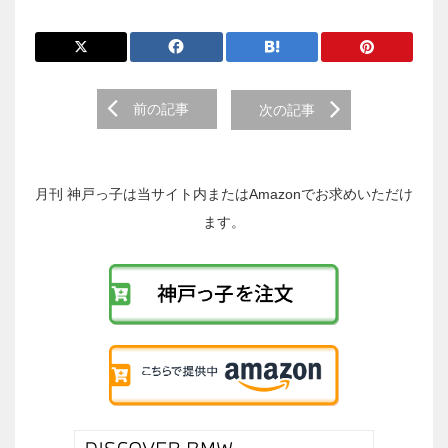
前
前の記事
次の記事
後
の
投
稿
月刊 神戸っ子は当サイト内またはAmazonでお求めいただけ
へ
ます。
の
リ
ン
ク