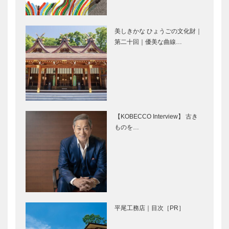
うこと｜ビス
でJAZZを奏
ポーク：A氏
でる
の場合｜『ク
美しきかな ひょうごの文化財｜
ロコダイルス
第二十回｜優美な曲線…
⊘ 物語が始
「ヒューマン
エー…
まる ⊘THE
なまち」三宮
STORY
を目指して
BEGINS –
vol.46 シン
ガー…
近代建築の巨
STUDIO
匠、フラン
KIICHI｜革小
【KOBECCO Interview】 古き
ク・ロイド・
物
ものを…
ライトを学ぶ
［KOBECCO
｜Chapter 4
Selection］
ユーソニア
フラウコウベ
ブティック
ン…
｜ジュエリー
セリザワ｜婦
&アクセサリ
人服
ー
［KOBECCO
［KOBECCO
Selection］
平尾工務店｜目次［PR］
Selecti…
ボックサン｜
マキシン｜帽