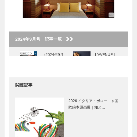
2024年9月号 記事一覧
〈2024年9月
L’AVENUE｜
号〉
パティスリー
［KOBECCO
Selection］
…
関連記事
KOBECCO
Movie and
お店訪問｜第
CARS｜日産
2026 イタリア・ボローニャ国
21回 KOBE 7
GT-R
際絵本原画展｜知と…
ホテル食の旅
チャリティー
ランチ…
SPIGOLAで
大江千里、横
靴を創るとい
尾忠則の聖地