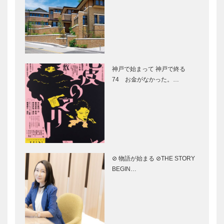
神戸洋藝菓子
子専門店
［KOBECCO
［KOBECCO
Selection］
Selection］
㊎柴田音吉洋
御菓子司 常
服店｜ハンド
盤堂｜和菓子
神戸で始まって 神戸で終る
メイド ビス
［KOBECCO
74 お金がなかった。…
ポークテーラ
Selection］
ー
［KOBECCO
ゴンチャロフ
マイスター大
Select…
製菓｜洋菓子
学堂｜メガネ
［KOBECCO
［KOBECCO
Selection］
Selection］
⊘ 物語が始まる ⊘THE STORY
BEGIN…
ガゼボ｜イン
トアロードデ
テリアショッ
リカテッセン
プ
｜デリカ
［KOBECCO
［KOBECCO
Selection］
Selection］