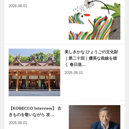
阪・関西万博…
ＥＣＴ｜期間
2026.08.01
： 9月4日
（水）～24
連載 Vol.5
神戸偉人伝外伝 ～知られ
日（火…
六甲山の父｜
ざる偉業～（53）前編
A.H.グルーム
井上靖
の足跡
美しきかな ひょうごの文化財
映画をかんが
連載 教えて
｜第二十回｜優美な曲線を描
える ｜
多田先生! 素
vol.42 ｜ 井
粒子物理学者
く 春日造…
筒 和幸
の宇宙物理学
2026.08.01
教室｜〜第
15回〜
２０２４ Ｈ
2026年春、
ＹＯＧＯ産を
兵庫区に開校
世界に発信す
予定｜マツダ
るＰＲＯＪＥ
自動車整備専
【KOBECCO Interview】 古
ＣＴ｜今年も
門学校
きものを敬いながら 攻…
大丸神戸店で
（Mazda
高山荘華野
全国の同世代
ＨＹＯＧ…
Autom…
2026.08.01
新客室｜銀泉
の仲間ができ