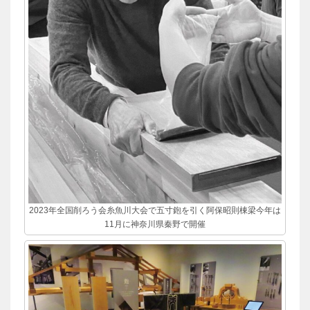
2023年全国削ろう会糸魚川大会で五寸鉋を引く阿保昭則棟梁今年は
11月に神奈川県秦野で開催