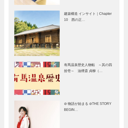
神戸御影メゾ
アレックス｜
ンデコール｜
トータルビュ
建築構造 インサイト｜Chapter
オートクチュ
ーティーサロ
10 西の正…
ールインテリ
ン
ア
［KOBECCO
［KOBECCO
Selection］
永田良介商店
竹中大工道具
Select…
｜オーダーメ
館 邂逅―時
イド家具
空を超えて｜
［KOBECCO
第十二回（最
Selection］
終回）｜究極
有馬温泉歴史人物帖 ～其の四
の削り華を求
拾壱～ 油煙斎 貞柳（…
神戸で始まっ
ビアンヴニ
めて ―…
て 神戸で終
ュ・大下さん
る 51
と歩く
KOBECCO
パンさんぽ｜
Vol. 16
⊘ 物語が始まる ⊘THE STORY
ビフテキのカ
神戸から日本
ADAS…
BEGIN…
ワムラで〝本
一、そして世
物〟の神戸ビ
界へ 神戸フ
ーフを心ゆく
ァストジャイ