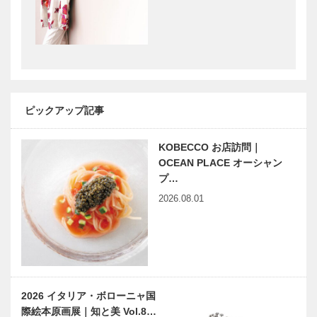
まで
ロの挑戦
【特集】神戸
【特集】神戸
ファッション
ファッション
協会×台湾デ
協会×台湾デ
ザイン研究
ザイン研究
院 連携事業
院 連携事業
開始！
開始！｜8/5
ピックアップ記事
【特集】神戸
【特集】神戸
淡路瓦…
ファッション
ファッション
協会×台湾デ
協会×台湾デ
KOBECCO お店訪問｜
ザイン研究
ザイン研究
OCEAN PLACE オーシャン
院 連携事業
院 連携事業
プ…
開始！｜8/5
開始！｜8/6
【特集】神戸
【特集】神戸
2026.08.01
神戸レ…
豊岡の…
ファッション
ファッション
協会×台湾デ
協会×台湾デ
ザイン研究
ザイン研究
院 連携事業
院 連携事業
開始！｜8/7
開始！｜8/7
【特集】神戸ファッション
ＨＹＯＧＯ産
丹波立…
神戸フ…
協会×台湾デザイン研究
を世界に発信
2026 イタリア・ボローニャ国
院 連携事業開始！｜大
するＰＲＯＪ
際絵本原画展｜知と美 Vol.8…