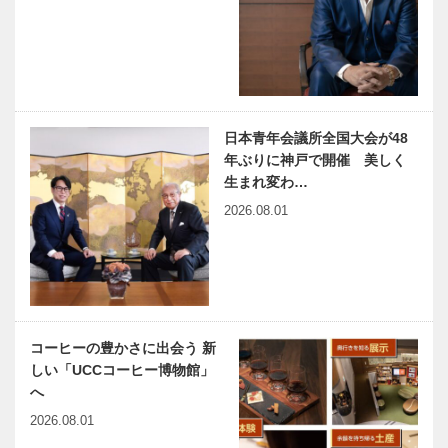
と北欧サウナ
る環境で、
（水風呂付）
様々な価値観
を楽しむぜい
に触れ、切磋
たく高山荘華
琢磨しながら
世界屈指の名
「事後保全」
野の新客…
自己成長を…
門校ノースロ
から「予防保
ンドン・カレ
全」へ 構造
日本青年会議所全国大会が48
ジエイト・ス
物の調査・診
年ぶりに神戸で開催 美しく
クールが
断から補修補
生まれ変わ…
2025年に神
強工事まで一
講義充実！聴
兵庫県医師会
2026.08.01
戸校を開校…
貫して提…
講生は年齢不
の「みんなの
問兵庫県阪神
医療社会学」
シニアカレッ
第157回
ジ
神大病院の魅
出会いと学びの旅から
力はココだ！
Vol.09
コーヒーの豊かさに出会う 新
Vol.35 神戸
しい「UCCコーヒー博物館」
大学医学部附
へ
属病院 泌尿
2026.08.01
器科 三宅
神戸のカクシ
連載エッセイ