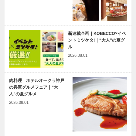
秀…
ボタン 第
／喫茶店の書
129回 多く
斎から100
の方に知って
湯気の向こう
もらい、触れ
から
てほしい
新連載企画｜KOBECCO×イベ
今月の映画
有馬温泉歴史
『西宮能楽…
ントミツケタ!｜“大人”の夏グ
人物帖 ～其
の拾八～ 鈴
ル…
木 清（すず
2026.08.01
き きよ
し） 1848
ベトナム元気
あいまのりすと ～タイム
～191…
X躍動するア
リミット1時間の小散歩～
肉料理｜ホテルオークラ神戸
ジア 第9回｜
Vol.9
の兵庫グルメフェア｜“大
ベトナム機械
人”の夏グルメ…
部品製造の新
展開―新進の
2026.08.01
ベトナ…