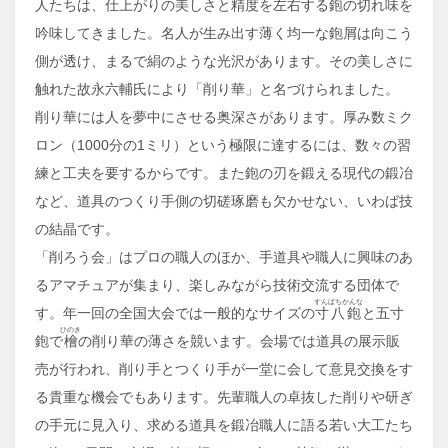
人たちは、仕上がりの美しさと精度を左右する鉋の切れ味を
吟味してきました。名人が生み出す薄く均一な鉋屑は向こう
側が透け、まるで絹のような光沢があります。その美しさに
触れた故永六輔氏により「削り華」と名づけられました。
削り華には人を夢中にさせる奥深さがあります。厚み数ミク
ロン（1000分の1ミリ）という極限に達するには、数々の習
練と工夫を要するからです。また鉋の刃を鍛える現代の鍛冶
など、道具のつくり手側の切磋琢磨も欠かせない、いわば技
の結晶です。
「削ろう会」はプロの職人のほか、手道具や職人に興味のあ
るアマチュアが集まり、楽しみながら技術交流する団体で
すんぱちかんな
す。年一回の全国大会では一般的なサイズの
寸八鉋
と五寸
ひのき
鉋で
檜
の削り華の薄さを競います。会場では道具の展示販
売が行われ、削り手とつくり手が一堂に会して意見交換をす
る貴重な機会でもあります。先輩職人の卓抜した削りや研ぎ
の手元に見入り、求める道具を鍛冶職人に語る若い大工たち