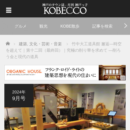
グルメ
観光
KOBE散歩
記事を検索
ト
Home
建築
,
文化・芸術・音楽
竹中大工道具館 邂逅―時空
を超えて｜第十二回（最終回）｜究極の削り華を求めて ―削ろ
う会と現代の道具
2024年
9月号