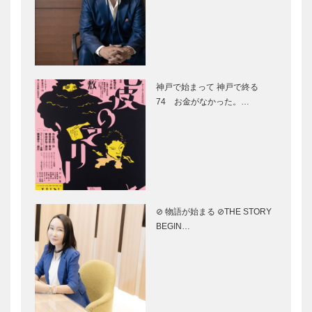
物
淡路島3年と
珠玉なる淡路
らふぐ 南あ
たまねぎ
神戸で始まって 神戸で終る
わじが生んだ
74 お金がなかった。…
奇跡の味
島の宝珠 な
心たきしめる
るとオレンジ
淡路の香
⊘ 物語が始まる ⊘THE STORY
淡路の伝統芸
五斗長垣内
BEGIN…
能を未来へつ
(ごっさかい
なぐ 淡路人
と)遺跡 弥
形芝居
生時代後期の
建物跡や出土
品が多数発見
伊弉諾神宮
「神様の結う