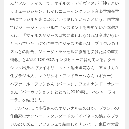
んだフルーティストで、マイルス・デイヴィスが「神」とい
うミュージシャン。しかしニューイングランド音楽学院在学
中にブラジル音楽に出会い、傾倒していったという。同学院
ではジョージ・ラッセルのアシスタントを務めていた本宿さ
んは、「マイルスがジャズは常に進化しなければ意味がない
と言っていた。ぼくの中でのジャズの進化は、ブラジルのリ
ズムとの融合、ジョージ・ラッセルに影響を受けた音の重力
概念」とJAZZ TOKYOのインタビューに答えている。クラ
シック出身のヴァイオリニスト・池田里花さん、アメリカ在
住ブラジル人、マウリシオ・アンドラージさん（ギター）、
ハファエル・フッシさん（ベース）、フェルナンド・サシー
さん（パーカッション）とともに2010年に「ハシャ・フォ
ーラ」を結成した。
アルバムには本宿さんのオリジナル曲のほか、ブラジルの
作曲家のナンバー、スタンダードの「イパネマの娘」をブラ
ジルのリズム、アフォシェで編曲したナンバー、東日本大震