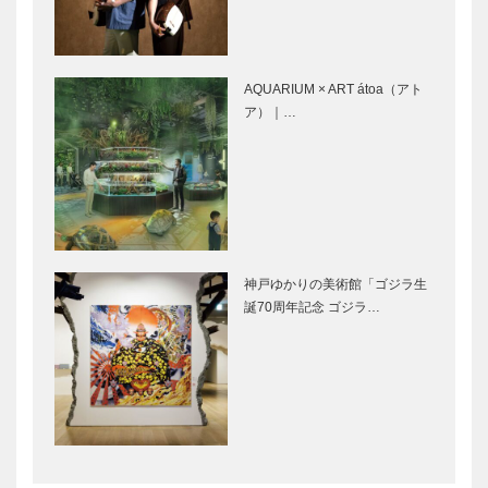
ル！
灘の酒蔵めぐ
灘五郷の酒蔵
り
がそれぞれ個
性を生かし、
協力し合う
AQUARIUM × ART átoa（アト
ア）｜…
日本酒を醸造
Brew Pub
することは、
STARBOAR
日本文化を醸
D
造することで
す
すっぽんと和
兵庫医科大
神戸ゆかりの美術館「ゴジラ生
食のお店 料
学 健康医学
誕70周年記念 ゴジラ…
庵 有とみ
クリニックで
安心を
女性の輝くパ
神戸 桜の名
ワーが集う女
所とお花見弁
性会
当