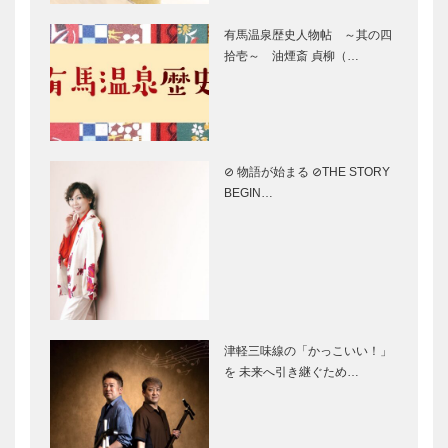
夜間特別ライ
とおり」35
有馬温泉歴史人物帖 ～其の四
トアップ！
柱モニュメン
拾壱～ 油煙斎 貞柳（…
ト完成 伊弉
諾神宮～濱神
社を結ぶ
淡路カントリ
兵庫ディオー
ーガーデン
ネ 女子プロ
家族の思い出
野球チームが
⊘ 物語が始まる ⊘THE STORY
を育むレジャ
ホームを淡路
BEGIN…
ーランド施
島に！
設！
淡路島観光マ
あわじ三市ガイド
ップ
ウェスティン
春酔 灘の酒
津軽三味線の「かっこいい！」
ホテル淡路
—酒特集扉
を 未来へ引き継ぐため…
開業15周年
を迎え、館内
リニューア