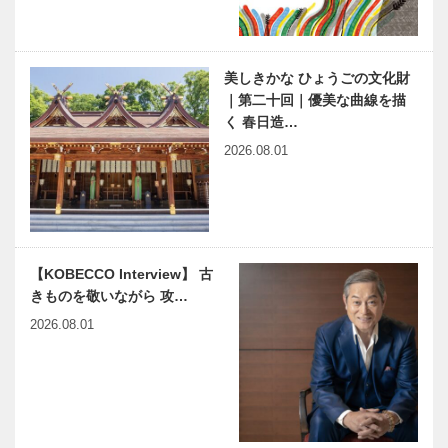
ュージョン
RACHA FOR
A（…
第十三回 兵
触媒のうた
美しきかな ひょうごの文化財
庫ゆかりの伝
49
｜第二十回｜優美な曲線を描
説浮世絵
く 春日造…
2026.08.01
【KOBECCO Interview】 古
きものを敬いながら 攻…
2026.08.01