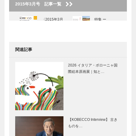
2015年3月号 記事一覧
〈2015年3月
特集 ー
号〉
扉 “春色”あ
わじ島の旅
関連記事
美菜恋来屋
映画「種まく
(みなこいこ
旅人 くにう
2026 イタリア・ボローニャ国
いや) オープ
みの郷」
際絵本原画展｜知と…
ン
「御食国」淡
桜鯛の棲み家
路の島グルメ
は淡路島
【KOBECCO Interview】 古き
ものを…
美味凝縮！淡
沼島の“は
路のたこ
も”は神の賜