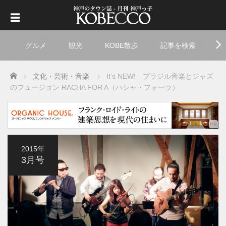
グルメ
観光
KOBE散歩
記事を検索
ト
Home
文化・芸術・音楽
It’s NEW! ブラジル音楽とジャズ
のフュージョン RACHA FOR A（ハシャ・フォーラ）
2015年
3月号