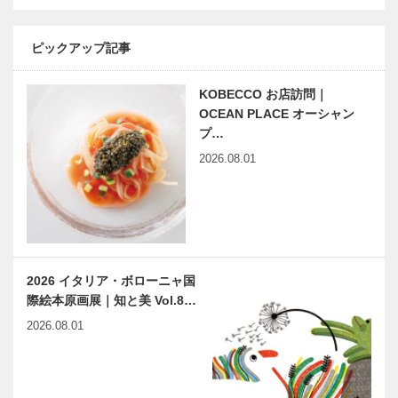
フェリーさん
観る人の心の
ピックアップ記事
ふらわあで行
模様がキャン
く「ふぐと石
バスにストー
KOBECCO お店訪問｜
仏のまち」臼
リーを紡ぐ
杵への旅
青栁紀幸の世
OCEAN PLACE オーシャン
界
プ…
兵庫県医師会
フランク・ロ
2026.08.01
の「みんなの
イド・ライト
医療社会学」
その思想と建
第四十七回
築を今に
Vol.8
Report
神戸のカクシ
KOBE 早駒
ボタン 第十
2026 イタリア・ボローニャ国
運輸・神戸シ
五回
際絵本原画展｜知と美 Vol.8…
ーバスが「阪
神・淡路大震
2026.08.01
災から20年
It’s NEW!
神戸鉄人伝（こうべくろが
チ…
ブラジル音楽
ねびとでん） 第63回
とジャズのフ