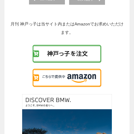
後
の
投
稿
月刊 神戸っ子は当サイト内またはAmazonでお求めいただけ
へ
ます。
の
リ
ン
ク