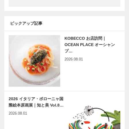
harmony（はーもにぃ）
神戸鉄人伝
Vol.4 ユーモアのセンス
第102回 日
展会員（洋画
ピックアップ記事
家） 天野
富美男（あま
KOBECCO お店訪問｜
の ふみお）
世界の民芸猫
連載エッセイ
さん
OCEAN PLACE オーシャン
ざんまい 第
／喫茶店の書
プ…
一回
斎から ㉕
2026.08.01
立雲狭の桜
いま長崎が面
太閤秀吉と二
白い！ 神戸
つの「湯」｜
空港から出か
有馬歳時記
ける佐世保
2026 イタリア・ボローニャ国
日本遺産「鎮
際絵本原画展｜知と美 Vol.8…
守府」をめぐ
る旅
2026.08.01