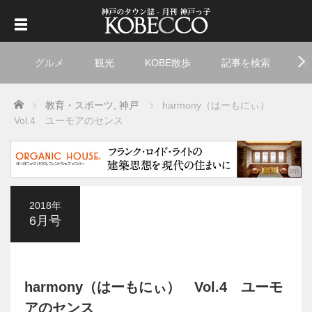
グルメ
観光
KOBE散歩
記事を検索
ト
Home
教育・スポーツ
,
神戸
harmony（はーもにぃ）
Vol.4 ユーモアのセンス
2018年
6月号
harmony（はーもにぃ） Vol.4 ユーモ
アのセンス