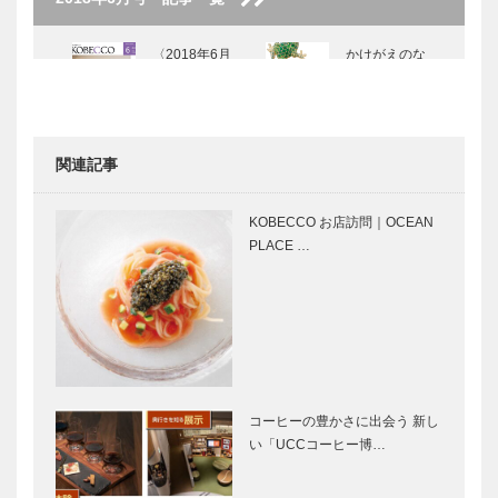
〈2018年6月
かけがえのな
号〉
い生命（いの
ち）をジュエ
リーで表現
『ギメルの四
関連記事
季』Vol.9
輝く女性Ⅱ
メルセデス・
Vol.1 歌
ベンツで旅す
KOBECCO お店訪問｜OCEAN
手・女優 西
るドイツ in
PLACE …
田ひかるさん
KOBE Vol.11
ファンタジ
FARMSTAN
ー・ディレク
D Open !｜地
ター 小山 進
元の農家さん
の考えたこと
を応援したい
Vol.3
だから、『毎
コーヒーの豊かさに出会う 新し
週』か…
い「UCCコーヒー博…
Natura♪ism
なちゅらす
Farm（ナチ
FARM（なち
ュラリズムフ
ゅらすふぁー