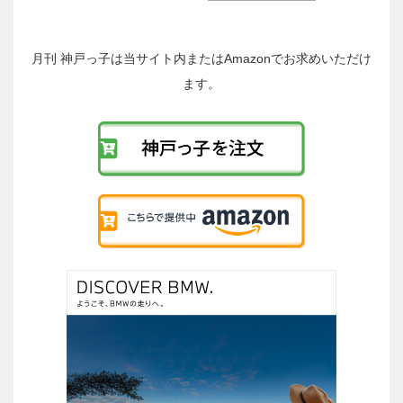
の
投
稿
月刊 神戸っ子は当サイト内またはAmazonでお求めいただけ
へ
ます。
の
リ
ン
ク