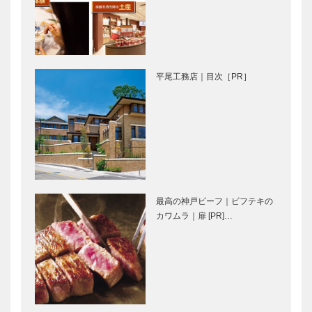
ァーム）｜
む）｜
MARKET
MARKET
VEN…
VENDORS｜
ローカルのハ
神戸のカクシ
FAR…
ブとして｜
ボタン 第五
平尾工務店｜目次［PR］
FARMSTAN
十四回 湯気
D
の向こうで輝
く黄金色の具
材 札幌ラー
大阪・兵庫、
大阪財界人の
メン「み…
地区同士で協
誇りがここに
力し、長期ス
大阪倶楽部
パンの活動を
｜国際ロータ
最高の神戸ビーフ｜ビフテキの
リー
三田と芦屋で
名建築から受
カワムラ｜扉 [PR]…
新たなプロジ
け継ぐデザイ
ェクト 住ま
ン｜平尾工務
いの美学を、
店
次の時代へ
平尾工務店の
オーガニック
選ばれし地に
創意と挑…