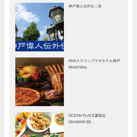
ハウスが未来
新たなライト
神戸偉人伝外伝｜扉
へ 平尾工務
の伝説を 平
店 三田モデ
尾工務店芦屋
ルハウスⅡ
プロジェク
ト 分譲用モ
音楽のあるま
あなたらしさ
デルハウス…
ち♬9 旧居
を、極める。
留地の一角
｜MAF｜
で、世界最高
NIKKE 1896
峰のピアノと
ANAクラウンプラザホテル神戸
上質な音楽を
レクサスと日
第9代 神戸ウ
World Mea…
本のモノづく
エディングク
り ②
イーン大募
集！
ベール・ド・
中華料理とベ
フージェール
トナム料理
の美しきアン
鴻華園 下山
OCEAN PLACE夏限定
ティーク家具
手店｜神戸の
OKAWARI BE…
粋な店