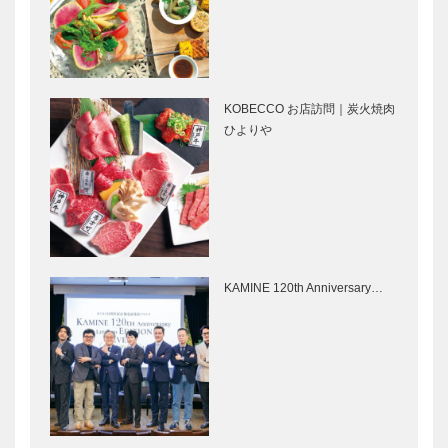
メルセデス・
連載 神戸秘
ベンツ姫路
話 ⑱ 人間
移転リニュー
の善意への信
アルオープ
頼 吉川幸次
ン！
郎に学ぶ孔子
の教え
KOBECCO お店訪問｜炭火焼肉
設立60周年
ウガンダにゴ
ひよりや
を迎えた甲南
リラを訪ねて
大学同窓会
Vol.8
㊎柴田音吉洋
自然から享受
服店 150周年
した類い稀な
記念
住宅地「芦
KAMINE 120th Anniversary…
「super150
屋」
」 地域への
貢献のために
今も緑あふれ
兵庫県医師会
新たな…
る閑静な住宅
の「みんなの
街 “翠ヶ丘”
医療社会学」
第八十四回