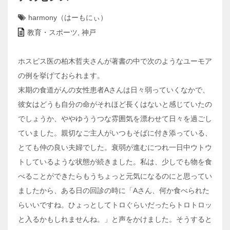
harmony（はーもにぃ）
教育・スポーツ
,
神戸
ホスピス医の柏木哲夫さんが著書の中で次のようなユーモア
の例を挙げておられます。
末期の食道がんの女性患者Aさんは日々弱っていくなかで、
彼女はどうも自分の命がそれほど長くはないと感じていたの
でしょうか、ややゆううつな雰囲気を漂わせて日々を過ごし
ていました。親切なご主人がいつもそばに付き添っている、
とても仲の良い夫婦でした。衰弱が進むにつれ一日中ウトウ
トしているような状態が続きました。私は、少しでも物を食
べることができたらもうちょっと元気になるのにと思ってい
ましたから、ある日の回診の時に「Aさん、何か食べられた
らいいですね。ひょっとしてトロぐらいだったらトロトロッ
と入るかもしれませんね。」と声をかけました。そうすると