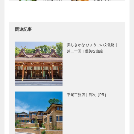
号〉
ベンツで旅す
るドイツ in
KOBE Vol.8
関連記事
かけがえのな
連載 神戸秘
い生命（いの
話 ⑮ 心の
美しきかな ひょうごの文化財｜
ち）をジュエ
幼児教育と愛
第二十回｜優美な曲線…
リーで表現
の看護 井深
『ギメルの四
大・井深八重
季』Vol.7
レクサスと日
〝阪神間モダ
本のモノづく
ニズム〟の中
り ①
心として発展
してきた御
平尾工務店｜目次［PR］
影・住吉
国際基準を満
文学を生み出
たす戦略性と
す、夙川 ー
然と調和した
扉
美しさを併せ
持つ《六甲国