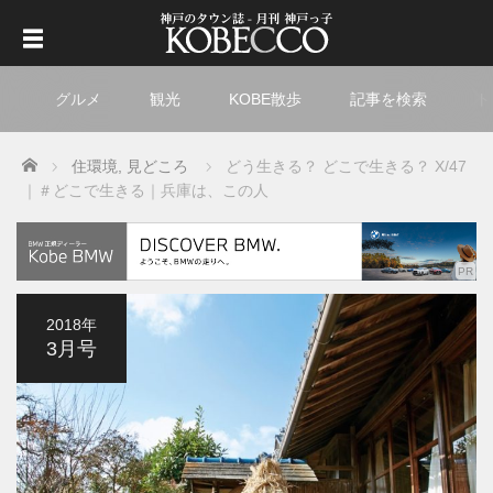
グルメ
観光
KOBE散歩
記事を検索
ト
Home
住環境
,
見どころ
どう生きる？ どこで生きる？ X/47
｜＃どこで生きる｜兵庫は、この人
2018年
3月号