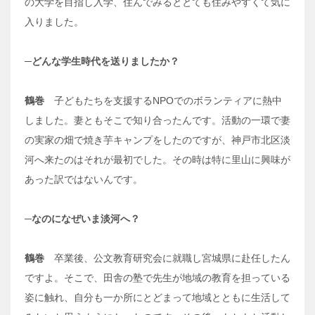
の大学を目指し入学、住んでみるととても住みやすくて気に
入りました。
─どんな学生時代を送りましたか？
鶴巻
子どもたちを支援するNPOでのボランティアに熱中
しました。妻ともそこで知り合ったんです。活動の一環で妻
の実家の畑で焼き芋キャンプをしたのですが、神戸市北区淡
河へ来たのはそれが最初でした。その時は特に里山に興味が
あった訳ではないんです。
─なのになぜいま淡河へ？
鶴巻
卒業後、公文教育研究会に就職し宮城県に赴任したん
ですよ。そこで、田舎の塾で先生が地域の教育を担っている
姿に触れ、自分も一か所にとどまって地域とともに生活して