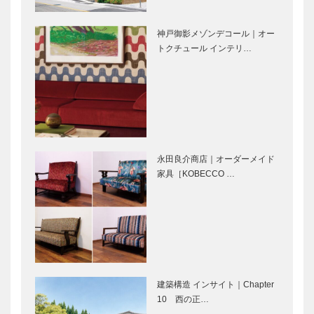
際ゴルフ倶楽
小松左京が描
夙川に文化の
部》
いた夙川 ～
薫香を放った
神戸御影メゾンデコール｜オー
短編小説「歌
幻のカフェ
トクチュール インテリ…
う女」に滲む
パボーニ物語
郷愁
すし 季節一
どう生きる？
品 鯛のたい
どこで生き
｜神戸の粋な
る？ X/47｜
店
＃どこで生き
る｜兵庫は、
永田良介商店｜オーダーメイド
この人
家具［KOBECCO …
御影・住吉の
伊藤智雄先生
暮らしを語る
に聞く 「教
「人の心が通
えて、病理医
い合う街であ
のお仕事」
り続けるため
に」
harmony（は
音楽のあるま
ーもにぃ）
ち♬6 ロッ
建築構造 インサイト｜Chapter
Vol.1 「子
クを通して震
10 西の正…
どもに何をし
災を次の世代