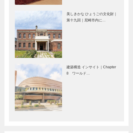
の会会長（元
神戸新聞社常
美しきかな ひょうごの文化財｜
務取締役）
第十九回｜尼崎市内に…
連載エッセイ
新島襄を癒し
山田 弘…
／喫茶店の書
た有馬温泉｜
斎から ㉒
有馬歳時記
星の學者
建築構造 インサイト｜Chapter
8 ワールド…