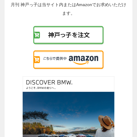
稿
月刊 神戸っ子は当サイト内またはAmazonでお求めいただけ
へ
ます。
の
リ
ン
ク