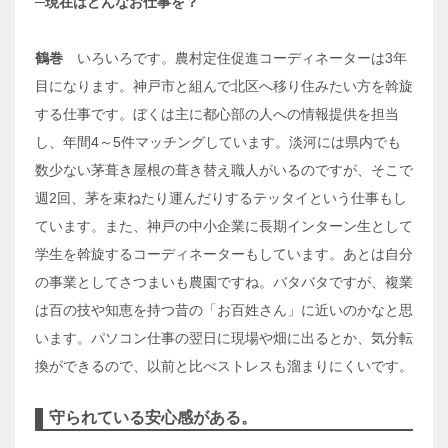
─現在はどんなお仕事を？
鶴巻
いろいろです。農村定住促進コーディネーターは3年
目になります。神戸市と組んで北区へ移り住みたい方を斡旋
する仕事です。ぼくは主に都心部の人への情報提供を担当
し、年間4～5件マッチングしています。淡河には県内でも
数少ない茅葺き屋根の葺き替え職人がいるのですが、そこで
週2回、茅を束ねたり運んだりするテッタイという仕事もし
ています。また、神戸の中小企業に長期インターン生として
学生を斡旋するコーディネーターもしています。あとは自分
の事業としてさつまいも農園ですね。バタバタですが、複業
は百の技や知恵を持つ昔の「お百姓さん」に近いのかなと思
います。パソコン仕事の翌日に現場や畑に出るとか、気分転
換ができるので、以前と比べストレスも溜まりにくいです。
守られている安心感がある。