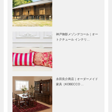
てやらない
に伝え、減災
か」にここ
につなげる
Power of
ベール・ド・
ろ…
music（音楽
フージェール
の力） 第
の美しきアン
27回
ティーク家具
神戸御影メゾンデコール｜オー
トクチュール インテリ…
英国と神戸
兵庫県医師会
Vol.9 神戸
の「みんなの
のハイカラ文
医療社会学」
化を伝える
第八十一回
トアロード
神戸のカクシ
ウガンダにゴ
ボタン 第五
リラを訪ねて
永田良介商店｜オーダーメイド
十一回 メイ
Vol.5
家具［KOBECCO …
ンディッシュ
な前菜に心躍
る
神戸鉄人伝
兵庫ゆかりの
第99回 兵
伝説浮世絵
庫・神戸CS
第四十九回