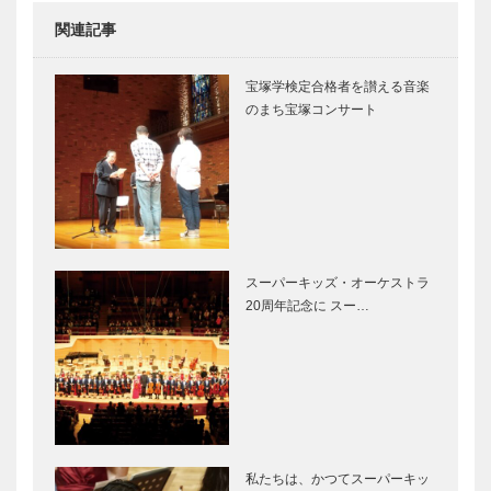
関連記事
＜特集＞春の
日本の伝統文
陽気に誘われ
化のために
宝塚学検定合格者を讃える音楽
て ー扉
みんなの広場
のまち宝塚コンサート
「凱風館」
＜インタビュ
NADABAN神
ー＞世界の食
戸元町 HAL
材をおいしさ
YAMASHITA
に
東京 ～究極
に幸せな時間
スーパーキッズ・オーケストラ
を～
20周年記念に スー…
＜インタビュ
新連載 湯け
ー＞美の新た
むり便り
な可能性の追
求
桂 吉弥の今
春真っ盛り
も青春 【其
園内ではさま
私たちは、かつてスーパーキッ
の二十三】
ざまな花たち