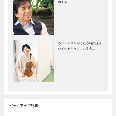
BEGIN…
思える絶景を
じ未来島
独り占め｜夢
「淡路花祭
泉景別荘 天
2012春」
原
花と海…「花
ワシントンの
の島」ならで
「日米友好の
はの眺めが楽
桜」百周年
ヴァイオリンがくれる時間は弾
しめる公園
いているときも、お手入…
淡路島 国
営明石海峡公
清酒と俳諧文
伊丹郷町のレ
園
化のまち 歴
ストラン
史ロマンあふ
「西洋懐石
れる 伊丹の
アンシャン
まち歩き
テ」
向山和子さ
みんなの医療
ん 震災を越
社会学 第十
えて17年間
五回
ピックアップ記事
の生き様を伝
えたい 『向