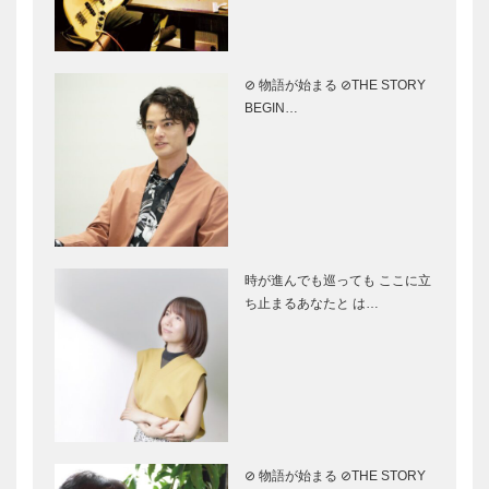
りの味｜浜田
社会貢献
屋本店
⊘ 物語が始まる ⊘THE STORY
アサヒビール
＜インタビュ
BEGIN…
の兵庫県エリ
ー＞はじまり
アサイトで
の島・ はじ
「淡路島観光
まりの時
＆グルメ」を
大特集！
淡路島古事記編纂千三百年
春らんまん淡
記念事業 2012～2013
路島 ウェス
ティンホテル
時が進んでも巡っても ここに立
淡路
ち止まるあなたと は…
花と御食国の
絶好のロケー
島から〝春〟
ションで 最
をお届け｜ウ
高のバケーシ
ェスティンホ
ョンを｜ホテ
テル淡路
ルアナガ
⊘ 物語が始まる ⊘THE STORY
神がかりとも
花の島 あわ