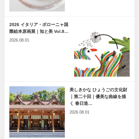
2026 イタリア・ボローニャ国
際絵本原画展｜知と美 Vol.8…
2026.08.01
美しきかな ひょうごの文化財
｜第二十回｜優美な曲線を描
く 春日造…
2026.08.01