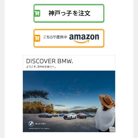
リ
ン
ク