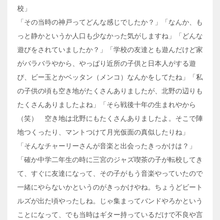
校」
「その当時の神戸ってどんな感じでしたか？」「なんか、も
っと静かというか人口も少なかった気がしますね」「どんな
遊びをされていましたか？」「学校の友達とも遊んだけど家
がバラバラやから、やっぱり近所の子供と日本人がする遊
び、ビー玉とかベッタン（メンコ）なんかをしてたね」「私
の子供の頃も空き地がたくさんありましたが、北野の辺りも
たくさんありましたよね」「そら戦後十年の生まれやから
（笑） 空き地は北野にもたくさんありましたよ。そこで陣
地つくったり、マントつけて月光仮面の真似したりね」
「そんなチャーリーさんが音楽と出会ったきっかけは？」
「確か中学二年生の時に三宮のジャズ喫茶の子が転校してき
て、すぐに友達になって、その子がもう音楽やっていたので
一緒にやらないかというのがきっかけやね。ちょうどビート
ルズが出た頃やったしね。じゃ集まってバンドやろかという
ことになって、でも当時はギター持っているだけで不良や言