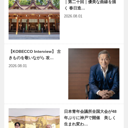
｜第二十回｜優美な曲線を描
メッセージ
く 春日造…
27
［海船港（ウ
触媒のうた
2026.08.01
ミ フネ ミナ
13
ト）］ ザー
ンダム＆にっ
ぽん丸
【KOBECCO Interview】 古
きものを敬いながら 攻…
2026.08.01
日本青年会議所全国大会が48
年ぶりに神戸で開催 美しく
生まれ変わ…