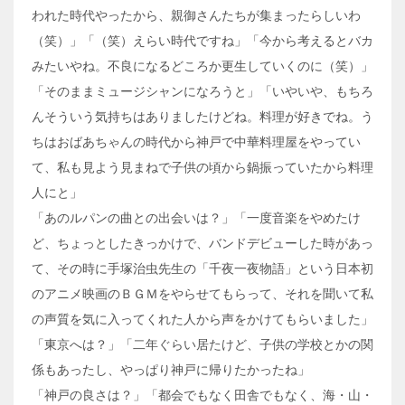
われた時代やったから、親御さんたちが集まったらしいわ
（笑）」「（笑）えらい時代ですね」「今から考えるとバカ
みたいやね。不良になるどころか更生していくのに（笑）」
「そのままミュージシャンになろうと」「いやいや、もちろ
んそういう気持ちはありましたけどね。料理が好きでね。う
ちはおばあちゃんの時代から神戸で中華料理屋をやってい
て、私も見よう見まねで子供の頃から鍋振っていたから料理
人にと」
「あのルパンの曲との出会いは？」「一度音楽をやめたけ
ど、ちょっとしたきっかけで、バンドデビューした時があっ
て、その時に手塚治虫先生の「千夜一夜物語」という日本初
のアニメ映画のＢＧＭをやらせてもらって、それを聞いて私
の声質を気に入ってくれた人から声をかけてもらいました」
「東京へは？」「二年ぐらい居たけど、子供の学校とかの関
係もあったし、やっぱり神戸に帰りたかったね」
「神戸の良さは？」「都会でもなく田舎でもなく、海・山・