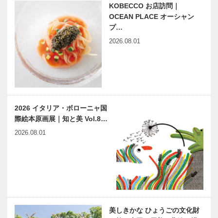
山和子の世
KOBECCO お店訪問｜
神戸市医師会
福祉のまちを
界』出版記
OCEAN PLACE オーシャン
公開講座 く
目指して シ
念…
プ…
らしと健康
リーズ The
2026.08.01
55
welfare city
“KOBE”
田辺眞人の
家庭養護促進
まっこと！ラ
協会「愛の手
ジオ人物事典
運動」50周
「神戸っ子出
年 記念出版
2026 イタリア・ボローニャ国
張版」3
『130本のテ
際絵本原画展｜知と美 Vol.8…
ープ 週末里
草葉達也の神
神戸鉄人伝
親1…
2026.08.01
戸物語
（こうべくろ
がねびとで
ん） 第26
回
KOBEアスリ
浮世絵にみる
ートドリー
神戸ゆかり
ム! 子どもた
の「平清盛」
美しきかな ひょうごの文化財
ちの未来への
第3回