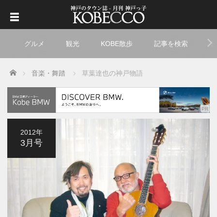
グルメ
観光
KOBE散歩
記事を検索
ト
Home
音楽・舞踏
草葉達也の神戸物語
2012年
3月号