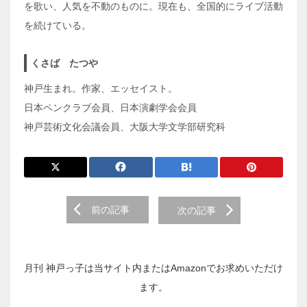
を歌い、人気を不動のものに。現在も、全国的にライブ活動
を続けている。
くさば たつや
神戸生まれ。作家、エッセイスト。
日本ペンクラブ会員、日本演劇学会会員
神戸芸術文化会議会員、大阪大学文学部研究科
前
前の記事
次の記事
後
の
投
稿
月刊 神戸っ子は当サイト内またはAmazonでお求めいただけ
へ
ます。
の