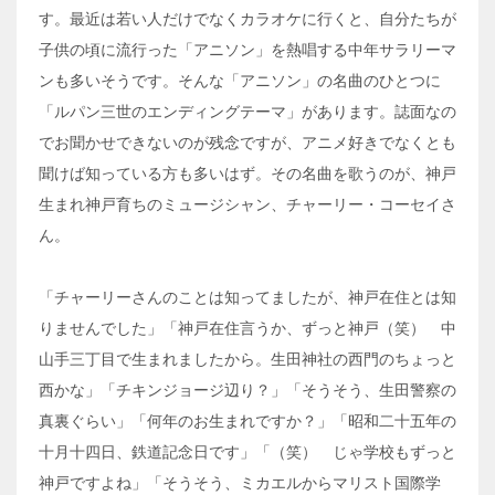
す。最近は若い人だけでなくカラオケに行くと、自分たちが
子供の頃に流行った「アニソン」を熱唱する中年サラリーマ
ンも多いそうです。そんな「アニソン」の名曲のひとつに
「ルパン三世のエンディングテーマ」があります。誌面なの
でお聞かせできないのが残念ですが、アニメ好きでなくとも
聞けば知っている方も多いはず。その名曲を歌うのが、神戸
生まれ神戸育ちのミュージシャン、チャーリー・コーセイさ
ん。
「チャーリーさんのことは知ってましたが、神戸在住とは知
りませんでした」「神戸在住言うか、ずっと神戸（笑） 中
山手三丁目で生まれましたから。生田神社の西門のちょっと
西かな」「チキンジョージ辺り？」「そうそう、生田警察の
真裏ぐらい」「何年のお生まれですか？」「昭和二十五年の
十月十四日、鉄道記念日です」「（笑） じゃ学校もずっと
神戸ですよね」「そうそう、ミカエルからマリスト国際学