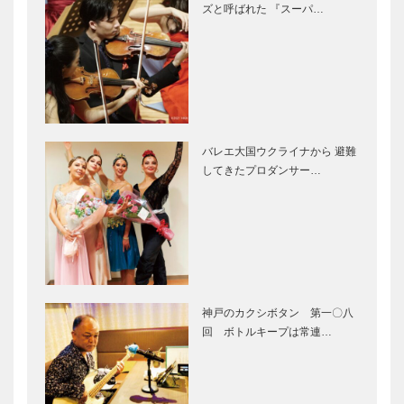
ズと呼ばれた 『スーパ…
がお出迎え
神戸市立須磨
離宮公園
開園以来の大
神戸 旧居留
規模リニュー
地ものがた
アル 春のお
り Vol.7
でかけは家族
そろってフラ
バレエ大国ウクライナから 避難
ワーセンター
フェリシモ
長編小説『負
してきたプロダンサー…
へ！兵庫…
神戸学校3月
けんとき』
発売たちまち
増刷記念パー
ティ
＜特集＞花の
＜対談＞あわ
島 あわじ未
じ 未来島
神戸のカクシボタン 第一〇八
来島 ー扉
へ！
回 ボトルキープは常連…
本物 淡路島
＜インタビュ
育ち、こだわ
ー＞未来島と