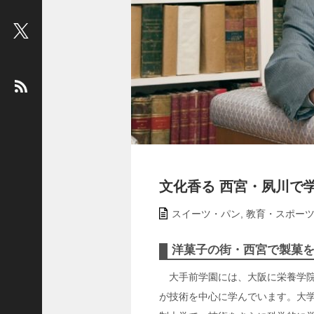
ビ
ュ
ー
：
松
平
健
＜
俳
優
＞
文化香る 西宮・夙川で
堤
スイーツ・パン
,
教育・スポー
未
果
＜
洋菓子の街・西宮で製菓
国
大手前学園には、大阪に栄養学院
際
が技術を中心に学んでいます。大
ジ