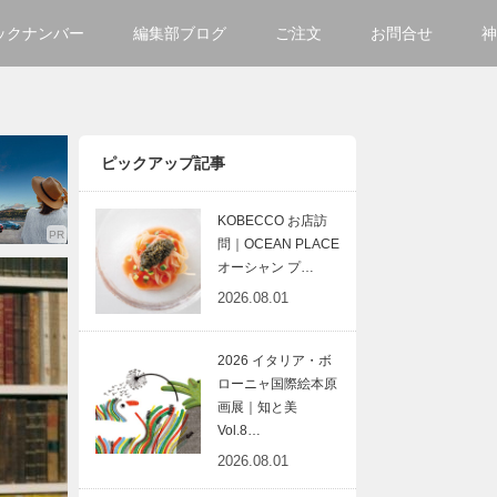
ックナンバー
編集部ブログ
ご注文
お問合せ
神
ご購入方法について
会社
掲載・広告について
サイ
ピックアップ記事
KOBECCO お店訪
問｜OCEAN PLACE
オーシャン プ…
2026.08.01
2026 イタリア・ボ
ローニャ国際絵本原
画展｜知と美
Vol.8…
2026.08.01