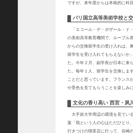
ですが、来年度からは本格的に科
C
ジ
ャ
パリ国立高等美術学校と
パ
「エコール・デ・ボザール・ド・
ン
の美術高等教育機関で、ルーブル
株
式
からの交換留学生の受け入れは、
会
留学生を受け入れてもらえないか
社
た。今年２月、副学長が日本に来
代
た。毎年１人、留学生を交換しま
表
ことだと思っています。フランス
取
や景色を見てもらうことを楽しみ
締
役
文化の香り高い 西宮・夙
会
長
大手前大学周辺の環境を見ている
＞
葉「我という人の心はただひとり
松
行きつけの喫茶店に行って、谷崎
井