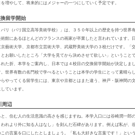
目を増やして、将来的にはメジャーの一つにしていく予定です。
交換留学開始
パリ（パリ国立高等美術学校）」は、３５０年以上の歴史を持つ世界
美術館にあるほとんどのフランスの画家が卒業したと言われています。
東京藝術大学、京都市立芸術大学、武蔵野美術大学の３校だけです。「
」とお願いしたところ「大学を見てから決めさせて欲しい」ということ
られた折、本学をご案内し、日本では４校目の交換留学開始が決定しま
す。世界有数の名門校で学べるということは本学の学生にとって素晴ら
からやってくる留学生には、東京や京都とはまた違う、神戸・阪神間の
にしています。
川周辺
と、住む人の生活意識の高さを感じますね。本学入口には谷崎潤一郎
、われより外に知る人はなし」を刻んだ石碑があります。例えば私が、
のこの言葉を口にしたとしましょう。「私も大好きな言葉です！」とい