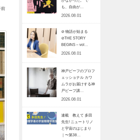
がなかった。 で
も、自由が…
手前
2026.08.01
⊘ 物語が始まる
⊘THE STORY
BEGINS – vol…
2026.08.01
神戸ビーフのプロフ
ェッショナル カワ
ムラがお届けする神
戸ビーフ講…
2026.08.01
連載 教えて 多田
先生! ニュートリノ
と宇宙のはじまり
｜〜第38…