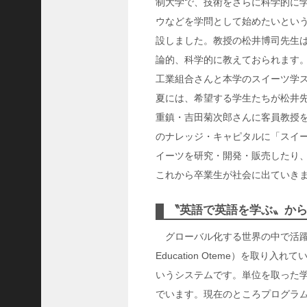
ャ
制大学で、技術をさらに科学的に
ー
ウなどを学問として始めたいとい
ナ
設しました。教授の松井博司先生
リ
論的、科学的に教えておられます
ス
工業組合さんと本学のスイーツ学
ト
夏には、希望する学生たちが松井
＞
重鎮・吉田菊次郎さんに客員教授
＜
のナレッジ・キャピタルに「スイー
対
イーツを研究・開発・販売したり
談
これから卒業生が社会に出ていき
＞
上
〝英語で英語を学ぶ〟か
島
達
グローバル化する世界の中で活躍で
司
Education Oteme）を取
＜
いうシステムです。単位を取った学
U
でいます。現在のところプログラ
C