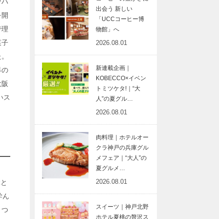
ウハ
出会う 新しい
を開
「UCCコーヒー博
で理
物館」へ
菓子
2026.08.01
た。
新連載企画｜
界の
KOBECCO×イベン
大阪
トミツケタ!｜“大
いス
人”の夏グル…
2026.08.01
肉料理｜ホテルオー
クラ神戸の兵庫グル
メフェア｜“大人”の
夏グルメ…
2026.08.01
ぶと
学ん
スイーツ｜神戸北野
２つ
ホテル夏桃の贅沢ス