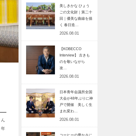
美しきかな ひょう
ごの文化財｜第二十
回｜優美な曲線を描
く 春日造…
2026.08.01
【KOBECCO
Interview】 古きも
のを敬いながら
攻…
2026.08.01
日本青年会議所全国
大会が48年ぶりに神
戸で開催 美しく生
まれ変わ…
2026.08.01
さん
４年
コーヒーの豊かさに