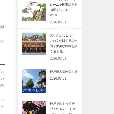
ローニャ国際絵本原
画展｜知と美
Vol.8…
し
2026.08.01
地域
美しきかな ひょう
あり
ごの文化財｜第二十
回｜優美な曲線を描
く 春日造…
2026.08.01
ゼン
神戸偉人伝外伝｜扉
ーシ
2026.08.01
場を
たち
神戸で始まって 神
なの
戸で終る 74 お金