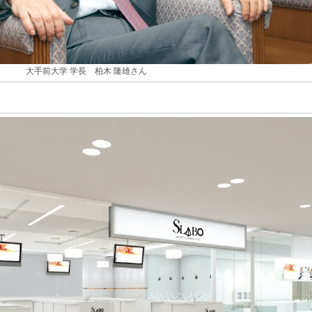
大手前大学 学長 柏木 隆雄さん