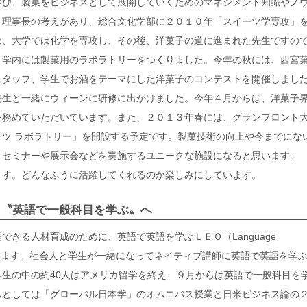
学び、製菓をビジネスとして展開していくためのマネジメント知識やノ
う理事長の考えがあり、総合文化学部に２０１０年「スイーツ学専攻」
は、大学では化学を専攻し、その後、洋菓子の道に進まれた先生ですの
。学内には製菓用のラボラトリーをつくりました。今年の秋には、西宮
スタッフ、学生でお酒をテーマにした洋菓子のコンテストを開催しまし
先生と一緒にウィーンに研修に出かけました。今年４月からは、洋菓子
を務めていただいています。また、２０１３年春には、グランフロント
ツ ラボラトリー」を開設する予定です。製菓技術の向上や今までにな
、セミナーや展示会などを実施するユニークな施設になると思います。
ます。どんなふうに活躍してくれるのか楽しみにしています。
ら〝英語で一般科目を学ぶ〟へ
きる人材育成のために、英語で英語を学ぶＬＥＯ（Language
り入れています。社会人と学生が一緒になってネイティブ講師に英語で英語を学
生の中の約40人はアメリカ留学を終え、９月からは英語で一般科目を
ムとしては「グローバル日本学」のオムニバス授業と日米ビジネス論の