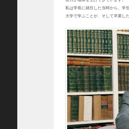
8
代
私は学長に就任した当時から、学
理
大学で学ぶことが、そして卒業し
事
長
＞
ホーム
トピックス
KOBE散歩
記事を検索
バックナンバー
編集部ブログ
「神戸っ子」会員企業