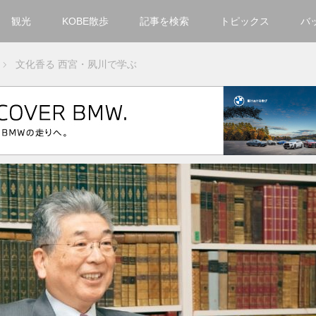
観光
KOBE散歩
記事を検索
トピックス
バ
カテゴリ一覧
文化香る 西宮・夙川で学ぶ
KOBECCO Selection
グルメ
お洒落・ファッション
楽しむ
観光
文化・芸術・音楽
住環境
街
人