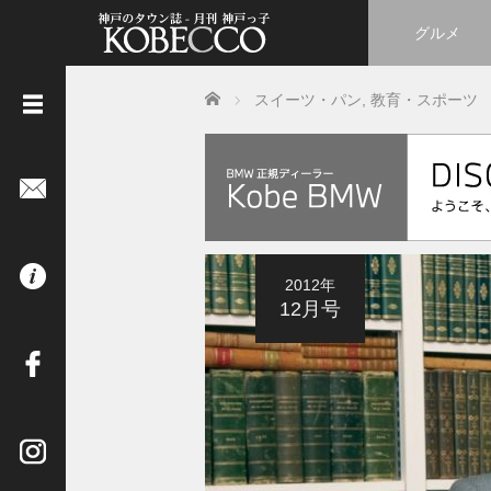
グルメ
Home
スイーツ・パン
,
教育・スポーツ
《
立
ち
読
み
は
2012年
コ
12月号
チ
ラ
》
イ
ン
タ