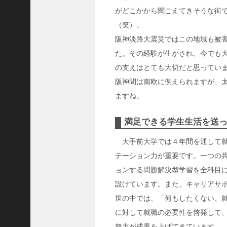
隆
がどこかから聞こえてきそうな街
昌
（笑）。
＜
阪神淡路大震災ではこの地域も被
一
た。その経験が生かされ、今でも
般
の支えはとても大切だと思ってい
社
阪神間は南欧に例えられますが、
団
法
ますね。
人
神
満足できる学生生活を送
戸
大手前大学では４年間を通して就
青
年
テーション力が重要です。一つの
会
ョンする問題解決型学習を全科目
議
設けています。また、キャリアサ
所
世の中では、「何もしたくない、
第
に対して就職の必要性を啓発して
6
努力が成果を上げてきています。