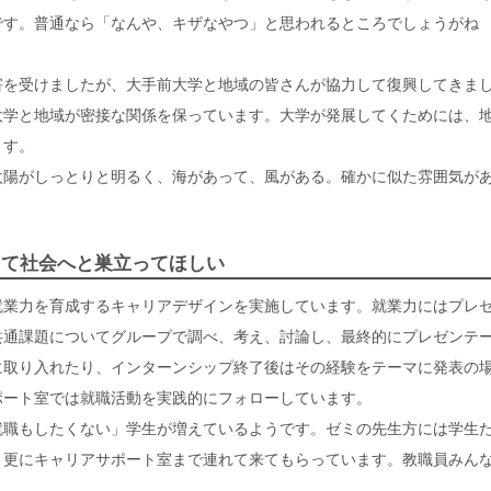
です。普通なら「なんや、キザなやつ」と思われるところでしょうがね
害を受けましたが、大手前大学と地域の皆さんが協力して復興してきま
大学と地域が密接な関係を保っています。大学が発展してくためには、
ます。
太陽がしっとりと明るく、海があって、風がある。確かに似た雰囲気が
って社会へと巣立ってほしい
業力を育成するキャリアデザインを実施しています。就業力にはプレ
共通課題についてグループで調べ、考え、討論し、最終的にプレゼンテ
に取り入れたり、インターンシップ終了後はその経験をテーマに発表の
ポート室では就職活動を実践的にフォローしています。
就職もしたくない」学生が増えているようです。ゼミの先生方には学生
、更にキャリアサポート室まで連れて来てもらっています。教職員みん