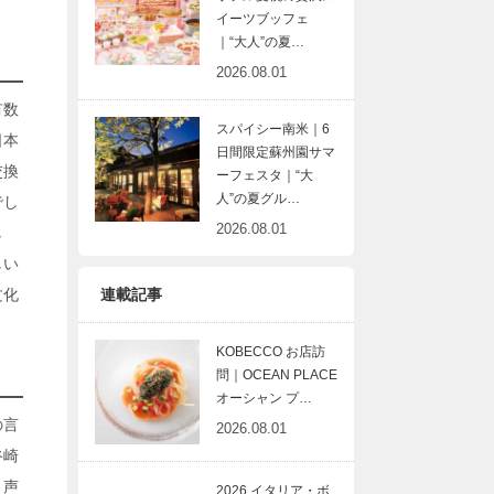
イーツブッフェ
｜“大人”の夏…
2026.08.01
有数
スパイシー南米｜6
日本
日間限定蘇州園サマ
交換
ーフェスタ｜“大
人”の夏グル…
でし
2026.08.01
し
しい
文化
連載記事
KOBECCO お店訪
問｜OCEAN PLACE
オーシャン プ…
の言
2026.08.01
谷崎
う声
2026 イタリア・ボ