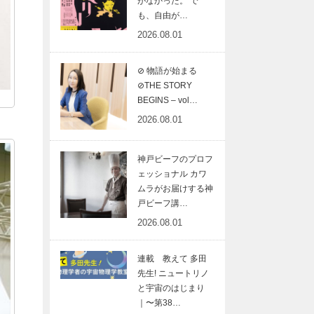
がなかった。 で
も、自由が…
2026.08.01
⊘ 物語が始まる
⊘THE STORY
BEGINS – vol…
2026.08.01
神戸ビーフのプロフ
ェッショナル カワ
ムラがお届けする神
戸ビーフ講…
2026.08.01
連載 教えて 多田
先生! ニュートリノ
と宇宙のはじまり
｜〜第38…