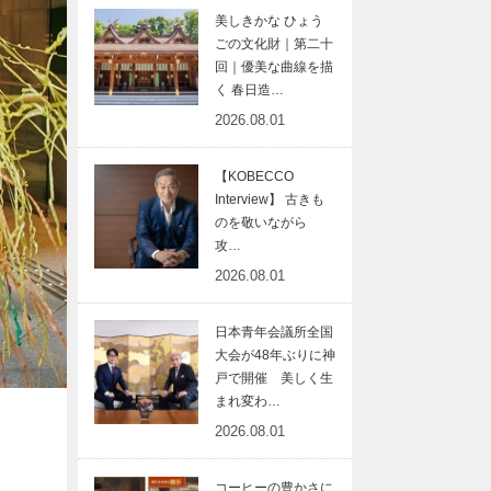
美しきかな ひょう
ごの文化財｜第二十
回｜優美な曲線を描
く 春日造…
2026.08.01
【KOBECCO
Interview】 古きも
のを敬いながら
攻…
2026.08.01
日本青年会議所全国
大会が48年ぶりに神
戸で開催 美しく生
まれ変わ…
2026.08.01
コーヒーの豊かさに