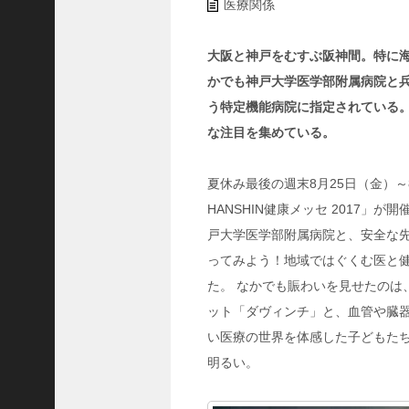
ャ
医療関係
ー
ナ
大阪と神戸をむすぶ阪神間。特に
リ
かでも神戸大学医学部附属病院と
ス
う特定機能病院に指定されている。そ
ト
な注目を集めている。
＞
＜
夏休み最後の週末8月25日（金）～
対
HANSHIN健康メッセ 2017
談
戸大学医学部附属病院と、安全な
＞
ってみよう！地域ではぐくむ医と
上
た。 なかでも賑わいを見せたのは
島
達
ット「ダヴィンチ」と、血管や臓器
司
い医療の世界を体感した子どもた
＜
明るい。
U
C