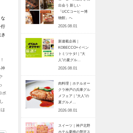
出会う 新しい
「UCCコーヒー博
。な
物館」へ
2026.08.01
を行
大き
新連載企画｜
KOBECCO×イベン
トミツケタ!｜“大
験！
人”の夏グル…
る神
2026.08.01
や
肉料理｜ホテルオー
っ
クラ神戸の兵庫グル
ロボ
メフェア｜“大人”の
し
夏グルメ…
来は
2026.08.01
スイーツ｜神戸北野
ホテル夏桃の贅沢ス