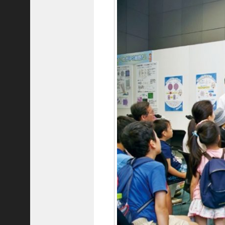
C
ジ
ャ
パ
ン
株
式
会
社
代
表
取
締
役
会
長
＞
松
井