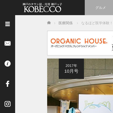
グルメ
Home
医療関係
なるほど医学体験！ H
《
立
ち
読
み
は
2017年
コ
10月号
チ
ラ
》
イ
ン
タ