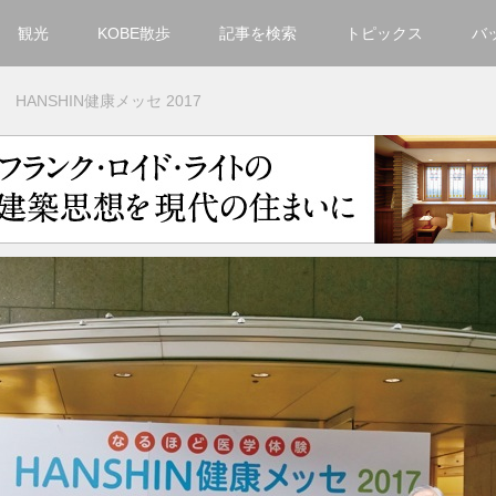
観光
KOBE散歩
記事を検索
トピックス
バ
カテゴリ一覧
ANSHIN健康メッセ 2017
KOBECCO Selection
グルメ
お洒落・ファッション
楽しむ
観光
文化・芸術・音楽
住環境
街
人