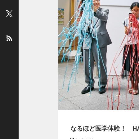
ビ
ュ
ー
：
松
平
健
＜
俳
優
＞
堤
未
果
＜
国
際
なるほど医学体験！ HAN
ジ