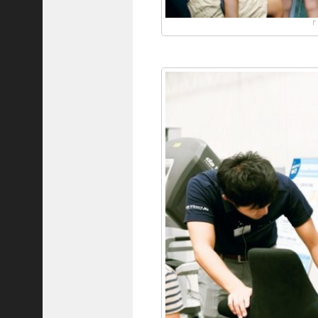
隆
「
昌
＜
一
般
社
団
法
人
神
戸
青
年
会
議
所
第
6