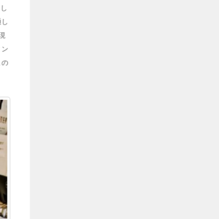
越し
通し
現
ィン
この