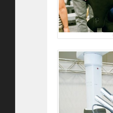
8
代
理
事
長
＞
ホーム
トピックス
KOBE散歩
記事を検索
バックナンバー
編集部ブログ
「神戸っ子」会員企業