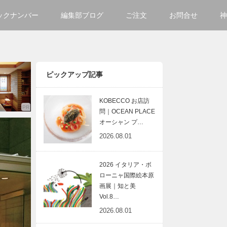
ックナンバー
編集部ブログ
ご注文
お問合せ
神
ご購入方法について
会社
掲載・広告について
サイ
ピックアップ記事
KOBECCO お店訪
問｜OCEAN PLACE
オーシャン プ…
2026.08.01
2026 イタリア・ボ
ローニャ国際絵本原
画展｜知と美
Vol.8…
2026.08.01