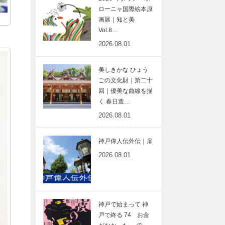
ローニャ国際絵本原
画展｜知と美
Vol.8…
2026.08.01
美しきかな ひょう
ごの文化財｜第二十
回｜優美な曲線を描
く 春日造…
2026.08.01
神戸偉人伝外伝｜扉
2026.08.01
神戸で始まって 神
戸で終る 74 お金