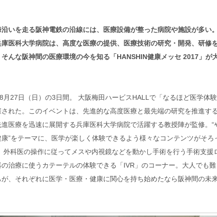
海沿いを走る阪神電鉄の沿線には、医療設備が整った病院や施設が多い
兵庫医科大学病院は、高度な医療の提供、医療技術の研究・開発、研修
んな阪神間の医療環境の今を知る「HANSHIN健康メッセ 2017」が
8月27日（日）の3日間。 大阪梅田ハービスHALLで「なるほど医学体
」が開催された。このイベントは、先進的な高度医療と最先端の研究を推進す
先進医療を迅速に展開する兵庫医科大学病院で活躍する教授陣が監修。“
健康”をテーマに、医学が楽しく体験できるよう様々なコンテンツがそろ
、外科医の操作に従ってメスや内視鏡などを動かし手術を行う手術支援
の治療に使うカテーテルの体験できる「IVR」のコーナー。大人でも難
ちが、それぞれに医学・医療・健康に関心を持ち始めたなら阪神間の未