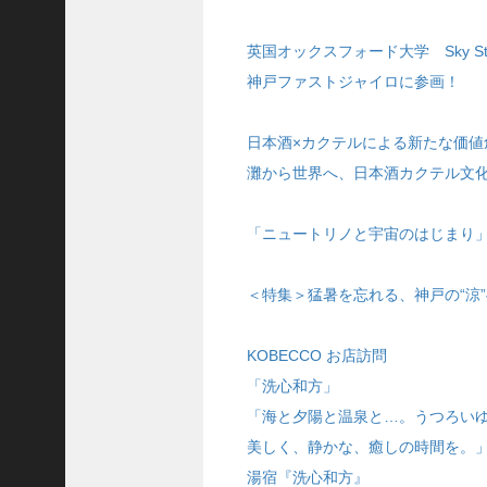
ご注文フォーム
英国オックスフォード大学 Sky Stewa
ご購入方法について
神戸ファストジャイロに参画！
掲載・広告について
日本酒×カクテルによる新たな価値
ご意見・お問い合わせ
灘から世界へ、日本酒カクテル文
「神戸っ子」とは
会社概要
「ニュートリノと宇宙のはじまり」
サイトポリシー
＜特集＞猛暑を忘れる、神戸の“涼”
個人情報の取扱いについて
特定商取引法に基づく表記
KOBECCO お店訪問
Facebook
「洗心和方」
「海と夕陽と温泉と…。うつろい
Instagram
美しく、静かな、癒しの時間を。
湯宿『洗心和方』