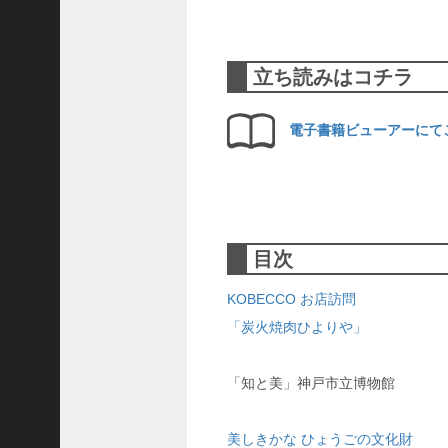
隆
昌
＜
立ち読みはコチラ
一
般
電子書籍ビューアーにて
社
団
法
人
神
目次
戸
青
KOBECCO お店訪問
年
「炭火焼肉ひよりや」
会
議
所
「知と美」神戸市立博物館
第
6
美しきかな ひょうごの文化財