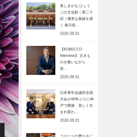
美しきかな ひょう
ごの文化財｜第二十
回｜優美な曲線を描
く 春日造…
2026.08.01
【KOBECCO
Interview】 古きも
のを敬いながら
攻…
2026.08.01
日本青年会議所全国
大会が48年ぶりに神
戸で開催 美しく生
まれ変わ…
2026.08.01
コーヒーの豊かさに