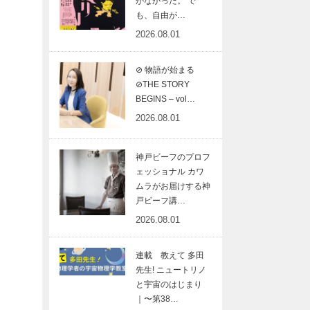
がなかった。 で
も、自由が…
2026.08.01
⊘ 物語が始まる
⊘THE STORY
BEGINS – vol…
2026.08.01
神戸ビーフのプロフ
ェッショナル カワ
ムラがお届けする神
戸ビーフ講…
2026.08.01
連載 教えて 多田
先生! ニュートリノ
と宇宙のはじまり
｜〜第38…