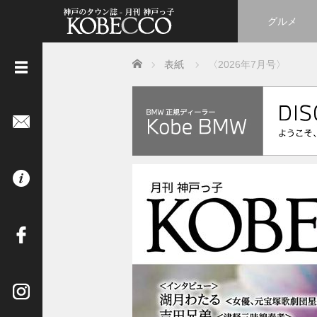
グルメ
Home
表紙
〈2026年7月号〉
《
立
ち
読
み
は
コ
チ
ラ
》
イ
ン
タ