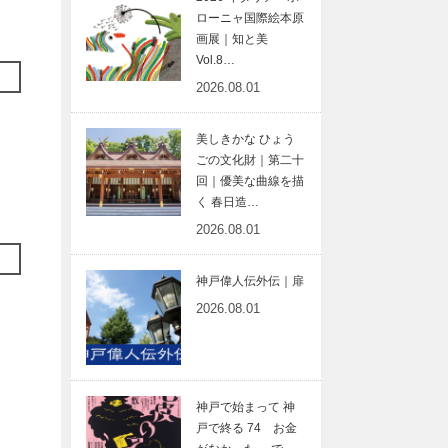
ローニャ国際絵本原
画展｜知と美
Vol.8…
2026.08.01
美しきかな ひょう
ごの文化財｜第二十
回｜優美な曲線を描
く 春日造…
2026.08.01
神戸偉人伝外伝｜扉
2026.08.01
神戸で始まって 神
戸で終る 74 お金