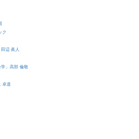
組
ック
田辺 眞人
学」高部 倫敬
 卓道