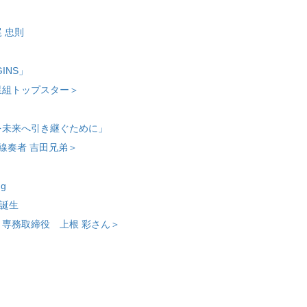
 忠則
INS」
星組トップスター＞
を未来へ引き継ぐために」
線奏者 吉田兄弟＞
ng
ル誕生
専務取締役 上根 彩さん＞