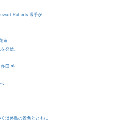
rt-Roberts 選手が
創造
化を発信。
多田 将
へ
ゆく淡路島の景色とともに
」