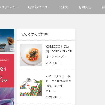
ックナンバー
編集部ブログ
ご注文
お問合せ
神
ご購入方法について
会社
掲載・広告について
サイ
ピックアップ記事
KOBECCO お店訪
問｜OCEAN PLACE
オーシャン プ…
2026.08.01
2026 イタリア・ボ
ローニャ国際絵本原
画展｜知と美
Vol.8…
2026.08.01