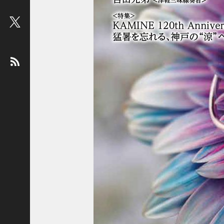
ビ
ュ
ー
：
松
平
健
＜
俳
優
＞
堤
未
果
＜
国
際
ジ