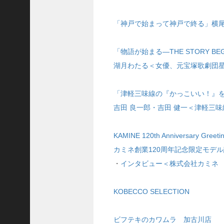
8
代
「神戸で始まって神戸で終る」横尾
理
事
長
「物語が始まる―THE STORY BEG
＞
湖月わたる＜女優、元宝塚歌劇団
「津軽三味線の『かっこいい！』
吉田 良一郎・吉田 健一＜津軽三味
ホーム
トピックス
KAMINE 120th Anniversary Greeti
KOBE散歩
カミネ創業120周年記念限定モデ
・
インタビュー＜株式会社カミネ 
記事を検索
バックナンバー
KOBECCO SELECTION
編集部ブログ
「神戸っ子」会員企業
ビフテキのカワムラ 加古川店