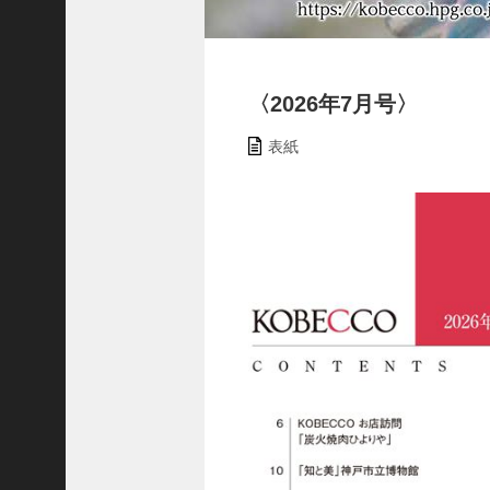
ャ
ー
ナ
リ
〈2026年7月号〉
ス
ト
表紙
＞
＜
対
談
＞
上
島
達
司
＜
U
C