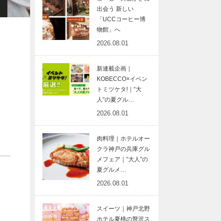
出会う 新しい
「UCCコーヒー博
物館」へ
2026.08.01
新連載企画｜
KOBECCO×イベン
トミツケタ!｜“大
人”の夏グル…
2026.08.01
肉料理｜ホテルオー
クラ神戸の兵庫グル
メフェア｜“大人”の
夏グルメ…
2026.08.01
スイーツ｜神戸北野
ホテル夏桃の贅沢ス