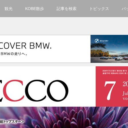
観光
KOBE散歩
記事を検索
トピックス
バ
カテゴリ一覧
KOBECCO Selection
グルメ
お洒落・ファッション
楽しむ
観光
文化・芸術・音楽
住環境
街
人