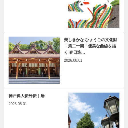
美しきかな ひょうごの文化財
｜第二十回｜優美な曲線を描
く 春日造…
2026.08.01
神戸偉人伝外伝｜扉
2026.08.01