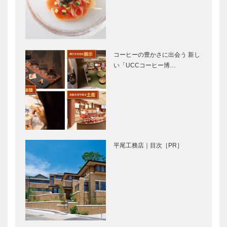
優、…
津軽三味線の
KAMINE
「かっこい
120th
い！」を 未
Anniversary
来へ引き継ぐ
Greeting カ
ために
ミネ創業…
コーヒーの豊かさに出会う 新し
い「UCCコーヒー博…
スイス時計産
KOBECCO
業と神戸を繋
お店訪問｜洗
ぐ「架け橋」
心和方（せん
として、これ
しんわほう）
からも神戸の
街とともに歩
ラグジュアリ
猛暑を忘れ
み続けた…
ー・ウェルネ
る、神戸
平尾工務店｜目次［PR］
スリゾート
の❝涼❞へ＜特
「洗心和方」
集扉＞
六甲ガーデン
六甲山アスレ
テラス｜猛暑
チックパーク
を忘れる、神
GREENIA（
戸の❝涼❞へ
グリーニア）