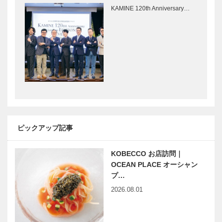
イド家具
粉スイーツ
KAMINE 120th Anniversary…
［KOBECCO
［KOBECCO
Selection］
Selection］
…
ゴンチャロフ
亀井堂総本店
製菓｜洋菓子
｜瓦せんべい
［KOBECCO
［KOBECCO
Selection］
Selection］
フラウコウベ
㊎柴田音吉洋
｜ジュエリー
服店｜ハンド
&アクセサリ
メイドビスポ
ピックアップ記事
ー
ークテーラー
［KOBECCO
［KOBECCO
Selecti…
KOBECCO お店訪問｜
Select…
美しきかな
神戸で始まっ
OCEAN PLACE オーシャン
ひょうごの文
て 神戸で終
プ…
化財｜第十九
る 73 〝答
2026.08.01
回｜尼崎市内
え合わせ〟っ
に現存する最
て、一体なん
古の煉瓦造洋
ですか？
連載 教えて
神戸ビーフの