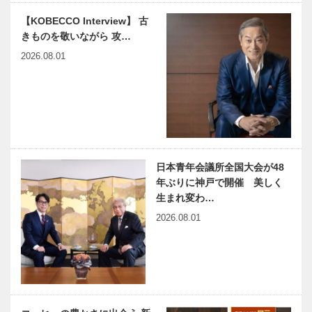
戸真言宗連合
神大病院の魅
徒然なるままに Vol.6
会「いろ…
【KOBECCO Interview】 古
力はココだ！
きものを敬いながら 攻…
Vol.56神戸大
学医学部附属
2026.08.01
病院 放射線
診断・IVR
神戸のカクシ
連載エッセイ
科…
ボタン 第
／喫茶店の書
151回 伊丹
斎から 122
市名物 「キ
「洸人さんの
リギリスハン
パリ病」
ター」に 学
日本青年会議所全国大会が48
有馬温泉歴史
ベトナム元気
生たちと…
年ぶりに神戸で開催 美しく
人物帖 ～其
X躍動するア
生まれ変わ…
の四拾～ 山
ジア 第31回
2026.08.01
中 鹿介（や
｜タイグエン
まなか しか
省から経済ミ
のすけ）
ッション来日
出待ちしても
神戸偉人伝外伝 ～知られ
1545？…
―ベト…
いいですか？
ざる偉業～ （75）前編
｜第19回｜
水木しげる
ようこそカレ