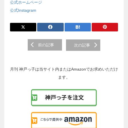
公式ホームページ
公式Instagram
前
前の記事
次の記事
後
の
投
稿
月刊 神戸っ子は当サイト内またはAmazonでお求めいただけ
へ
ます。
の
リ
ン
ク