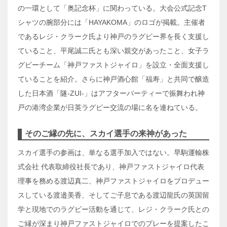
の一環として「奥記念杯」に関わっている。大会公式記念T
シャツの腕部分には「HAYAKOMA」のロゴが掲載。主催者
であるレジ・クラーク氏より神戸のラグビー界を長く支援し
ていること、平尾誠二氏とも深い親交があったこと、女子ラ
グビーチーム「神戸ファストジャイロ」を設立・全面支援し
ていることを紹介。さらに神戸酒心館「福寿」と共同で醸造
した日本酒「隧-ZUI-」はアフターパーティーで振舞われ神
戸の港湾企業が日英ラグビー交流の場に名を連ねている。
そのご縁の先に、スカイ選手の来神があった
スカイ選手の参画は、単なる選手加入ではない。早駒運輸株
式会社 代表取締役社長であり、神戸ファストジャイロ代表
理事を務める渡辺真二、神戸ファストジャイロをプロデュー
スしている渡邉美香、そしてご子息である渡辺龍氏の英国留
学と現地でのラグビー活動を通じて、レジ・クラーク氏との
ご縁が深まり神戸ファストジャイロでのプレーを提案したこ