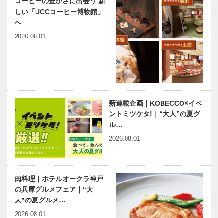
コーヒーの豊かさに出会う 新
ーなる世界へ
しい「UCCコーヒー博物館」
へ
2026.08.01
新連載企画｜KOBECCO×イベ
ントミツケタ!｜“大人”の夏グ
ル…
2026.08.01
肉料理｜ホテルオークラ神戸
の兵庫グルメフェア｜“大
人”の夏グルメ…
2026.08.01