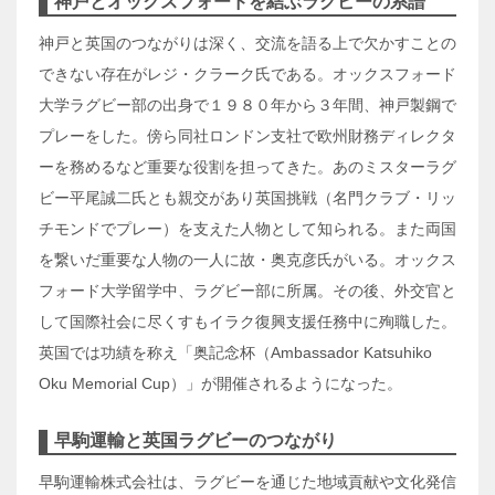
神戸とオックスフォードを結ぶラグビーの系譜
神戸と英国のつながりは深く、交流を語る上で欠かすことの
できない存在がレジ・クラーク氏である。オックスフォード
大学ラグビー部の出身で１９８０年から３年間、神戸製鋼で
プレーをした。傍ら同社ロンドン支社で欧州財務ディレクタ
ーを務めるなど重要な役割を担ってきた。あのミスターラグ
ビー平尾誠二氏とも親交があり英国挑戦（名門クラブ・リッ
チモンドでプレー）を支えた人物として知られる。また両国
を繋いだ重要な人物の一人に故・奥克彦氏がいる。オックス
フォード大学留学中、ラグビー部に所属。その後、外交官と
して国際社会に尽くすもイラク復興支援任務中に殉職した。
英国では功績を称え「奥記念杯（Ambassador Katsuhiko
Oku Memorial Cup）」が開催されるようになった。
早駒運輸と英国ラグビーのつながり
早駒運輸株式会社は、ラグビーを通じた地域貢献や文化発信