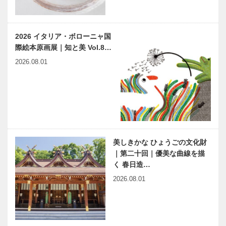
風建築｜…
多田先生! ニ
プロフェッシ
ュートリノと
ョナル カワ
宇宙のはじま
ムラがお届け
2026 イタリア・ボローニャ国
り｜〜第37
する神戸ビー
際絵本原画展｜知と美 Vol.8…
回〜
フ講座㉗
英国オックス
日本酒×カク
2026.08.01
フォード大学
テルによる新
Sky Stewart-
たな価値創造
Roberts 選手
灘から世界
が 神戸フ…
へ、日本酒カ
クテル文化を
KOBE
KOBE
発信。
PROGRESS
PROGRESS
Vol.6｜ 神戸
Vol.7｜「神
美しきかな ひょうごの文化財
というまちの
戸に来てよか
｜第二十回｜優美な曲線を描
魅力、神戸
った」「神戸
く 春日造…
JCの歴史、
JCは温か
ひょうご神戸
兵庫県医師会
…
2026.08.01
く…
まちかど学だ
の「みんなの
より｜「六甲
医療社会学」
山地と弘法大
第177回
師伝説」 神