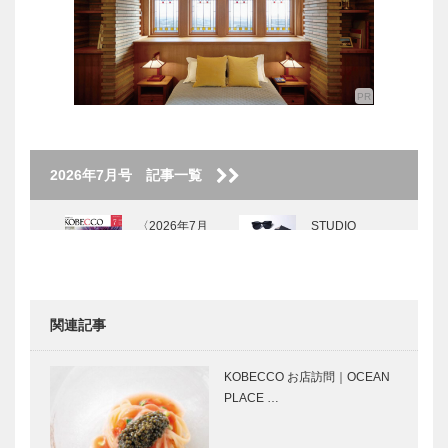
2026年7月号 記事一覧
〈2026年7月
STUDIO
号〉
KIICHI｜革小
物
［KOBECCO
Selection］
関連記事
KOBECCO
⊘ 物語が始
お店訪問｜炭
まる ⊘THE
KOBECCO お店訪問｜OCEAN
火焼肉ひより
STORY
PLACE …
や
BEGINS –
vol.68 ■女