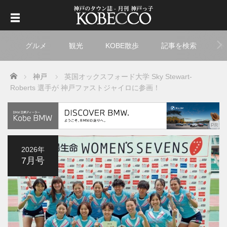
グルメ
観光
KOBE散歩
記事を検索
ト
Home
神戸
英国オックスフォード大学 Sky Stewart-
Roberts 選手が 神戸ファストジャイロに参画！
2026年
7月号