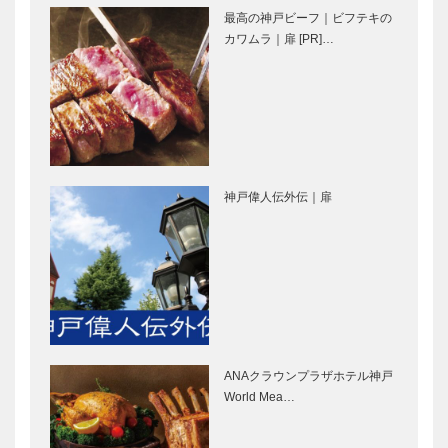
｜猛暑を忘れ
最高の神戸ビーフ｜ビフテキの
る、神戸
神戸布引ハー
アジュール舞
カワムラ｜扉 [PR]…
の❝涼…
ブ園／ロープ
子｜猛暑を忘
ウェイ｜猛暑
れる、神戸
を忘れる、神
の❝涼❞へ
戸の❝涼❞へ
THE KOBE
クラフトサー
DINING
カス｜猛暑を
神戸偉人伝外伝｜扉
CRUISE コ
忘れる、神戸
ンチェルト
の❝涼❞へ
船上ビアガー
デン・サ…
AQUARIUM
神戸ゆかりの
× ART
美術館「ゴジ
átoa（アト
ラ生誕70周
ア）｜猛暑を
年記念 ゴジ
忘れる、神戸
ラ・THE・ア
ANAクラウンプラザホテル神戸
の❝涼❞へ
ート展」｜猛
ボックサン｜
マキシン｜帽
World Mea…
暑を忘…
神戸洋藝菓子
子専門店
［KOBECCO
［KOBECCO