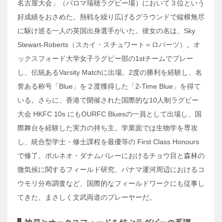
名古屋大会」（パロマ瑞穂ラグビー場）において３位という
好成績をおさめた。熱戦を繰り広げるグラウンドで縦横無尽
に駆け巡る一人の英国出身選手がいた。彼女の名は、Sky
Stewart-Roberts（スカイ・スチュワート＝ロバーツ）。オ
ックスフォード大学女子ラグビー部の1stチームでプレー
し、伝統あるVarsity Matchに出場。2度の勝利を経験し、名
誉ある称号「Blue」を２度獲得した「2-Time Blue」を得て
いる。さらに、香港で開催された国際的な10人制ラグビー
大会 HKFC 10s にもOURFC Bluesの一員として出場し、国
際舞台を経験した実力の持ち主。学業面では生物学を専攻
し、統合型学士・修士課程を最優等の First Class Honours
で修了。ボルネオ・ダナムバレーにおけるチョウ目と森林の
微気候に関するフィールド研究、パナマ運河周辺におけるコ
ウモリ分布調査など、国際的なフィールドワークにも従事し
てきた、まさしく文武両道のプレーヤーだ。