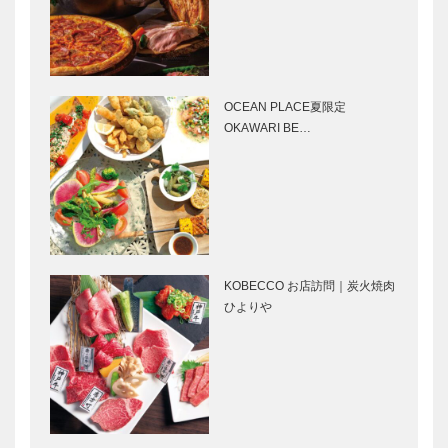
Selection］
Selection］
マイスター大
アレックス｜
学堂｜メガネ
トータルビュ
［KOBECCO
ーティーサロ
OCEAN PLACE夏限定
Selection］
ン
OKAWARI BE…
［KOBECCO
Selection］
神戸御影メゾ
トアロードデ
ンデコール｜
リカテッセン
オートクチュ
｜デリカ
ール インテ
［KOBECCO
リア
Selection］
［KOBECCO
KOBECCO お店訪問｜炭火焼肉
L’AVENUE｜
御菓子司 常
Selec…
ひよりや
パティスリー
盤堂｜和菓子
［KOBECCO
［KOBECCO
Selection］
Selection］
永田良介商店
mogiyomogi
｜オーダーメ
本庄店｜玄米