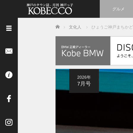
グルメ
Home
文化人
ひょうご神戸まちかど
《
立
ち
読
み
は
2026年
コ
7月号
チ
ラ
》
イ
ン
タ