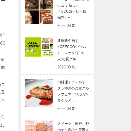
出会う 新しい
「UCCコーヒー博
物館」へ
2026.08.01
が
新連載企画｜
の記
KOBECCO×イベン
トミツケタ!｜“大
人”の夏グル…
に孝
2026.08.01
て摩
肉料理｜ホテルオー
場と
クラ神戸の兵庫グル
に登
メフェア｜“大人”の
にち
夏グルメ…
2026.08.01
なら
スイーツ｜神戸北野
人に
ホテル夏桃の贅沢ス