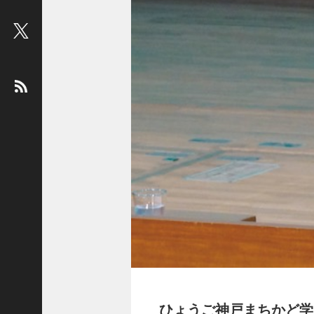
ビ
ュ
ー
：
松
平
健
＜
俳
優
＞
堤
未
果
＜
国
際
ジ
ひょうご神戸まちかど学