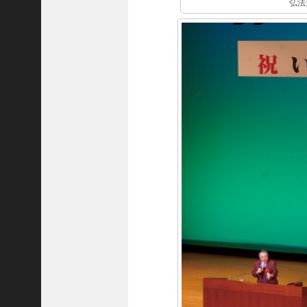
8
弘法
代
理
事
長
＞
ホーム
トピックス
KOBE散歩
記事を検索
バックナンバー
編集部ブログ
「神戸っ子」会員企業