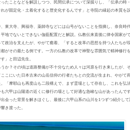
なったことなどを解説しつつ、民間伝承について深掘りし、「伝承の時
それが固定化・土着化すると歴史化するんです」と寺院の縁起の本質を
寺、東大寺、興福寺、薬師寺などには山号がないことを指摘し、奈良時
、平地でないとできない伽藍配置だと解説。仏教伝来直後に律令国家が
って政治を支えたが、やがて癒着、「すると改革の思想を持つ人たちが
遷都がその最たる例です。一方の仏教の改革で神聖な雰囲気で精神修行
です」と田辺先生。
ろうか？その頃は道路整備が不十分なため人々は河原を行き来したが、
てここにいた日本古来の山岳信仰の行者たちとの交流が生まれ、やがて
た。「摩耶山も再度山も二段構えで、まず霊場として存在し、これを弘
かも六甲は山陽道の近くに修行の場として好適な急峻な山があったんで
が出会った背景を解きほぐし、最後に六甲山系の山川を1つずつ紹介して
が響き渡った。