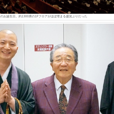
のお誕生日。約1300席の1Fフロアがほぼ埋まる盛況ぶりだった