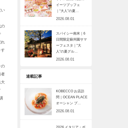
・
イーツブッフェ
説い
｜“大人”の夏…
2026.08.01
代の
スパイシー南米｜6
で
日間限定蘇州園サマ
現れ
ーフェスタ｜“大
をす
人”の夏グル…
2026.08.01
その
両者
連載記事
法大
す
KOBECCO お店訪
問｜OCEAN PLACE
講
オーシャン プ…
2026.08.01
2026 イタリア・ボ