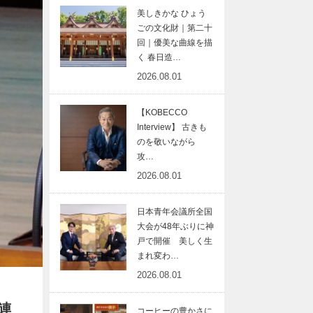
美しきかな ひょう
ごの文化財｜第二十
回｜優美な曲線を描
く 春日造…
2026.08.01
【KOBECCO
Interview】 古きも
のを敬いながら
攻…
2026.08.01
日本青年会議所全国
大会が48年ぶりに神
戸で開催 美しく生
まれ変わ…
2026.08.01
連
コーヒーの豊かさに