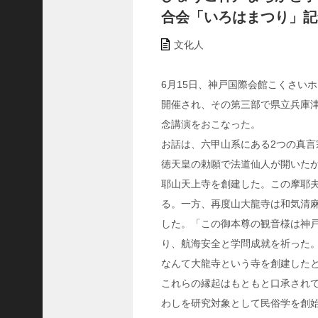
ャ
合会「いろはまつり」記
ー
ナ
文化人
リ
ス
6月15日、神戸国際会館こくさい
ト
＞
開催され、その第三部で県立兵庫
念講演をおこなった。
＜
お話は、六甲山系にある2つの真言
対
徳天皇の勅願で法道仙人が開いた
談
耶山天上寺を創建した。この摩耶夫
＞
る。一方、再度山大龍寺は和気清
上
島
した。「この御本尊の観音様は神
達
り、航海安全と学問成就を祈った
司
なんて大龍寺という寺を創建した
＜
これらの縁起はもともと口承され
U
わしを研究対象として民俗学を創
C