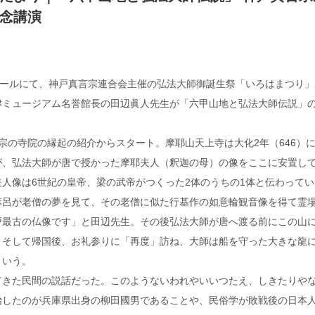
念講演
ホールにて、神戸真言宗連合会主催の弘法大師御誕生祭「いろはまつり」
津ミュージアム名誉館長の田辺眞人先生が「六甲山地と弘法大師伝説」
宗の寺院の縁起の紹介からスタート。摩耶山天上寺は大化2年（646）
が、弘法大師が唐で授かった摩耶夫人（釈迦の母）の像をここに安置し
人像は6世紀の皇帝、梁の武帝がつくった2体のうちの1体と伝わってい
麻呂が老僧の夢を見て、その老僧に似た行基作の如意輪観音像を得て霊
戸最古の仏像です」と田辺先生。その後弘法大師が唐へ渡る前にこの山
。そして帰国後、お礼参りに「再度」訪ね、大師は船を守った大きな龍
という。
てきた民間の説話だった。このようないわれやいいつたえ、しきたりや
始したのが兵庫県出身の柳田國男であることや、民俗学が敗戦後の日本