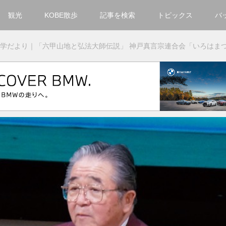
観光
KOBE散歩
記事を検索
トピックス
バ
カテゴリ一覧
学だより｜「六甲山地と弘法大師伝説」 神戸真言宗連合会「いろはま
KOBECCO Selection
グルメ
お洒落・ファッション
楽しむ
観光
文化・芸術・音楽
住環境
街
人