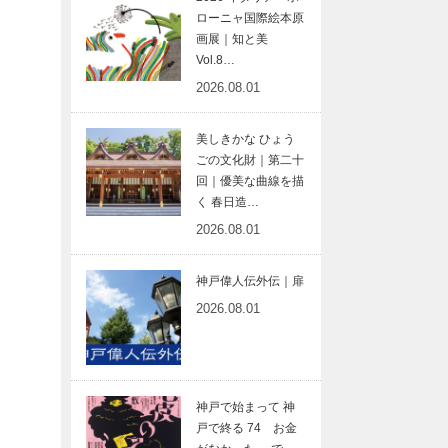
ローニャ国際絵本原
画展｜知と美
Vol.8…
2026.08.01
美しきかな ひょう
ごの文化財｜第二十
回｜優美な曲線を描
く 春日造…
2026.08.01
神戸偉人伝外伝｜扉
2026.08.01
神戸で始まって 神
戸で終る 74 お金