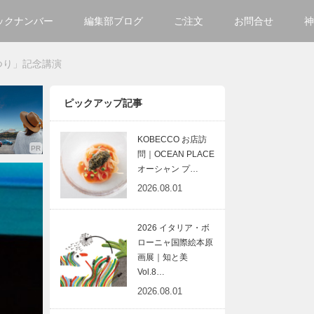
ックナンバー
編集部ブログ
ご注文
お問合せ
神
ご購入方法について
会社
つり」記念講演
掲載・広告について
サイ
ピックアップ記事
KOBECCO お店訪
問｜OCEAN PLACE
オーシャン プ…
2026.08.01
2026 イタリア・ボ
ローニャ国際絵本原
画展｜知と美
Vol.8…
2026.08.01