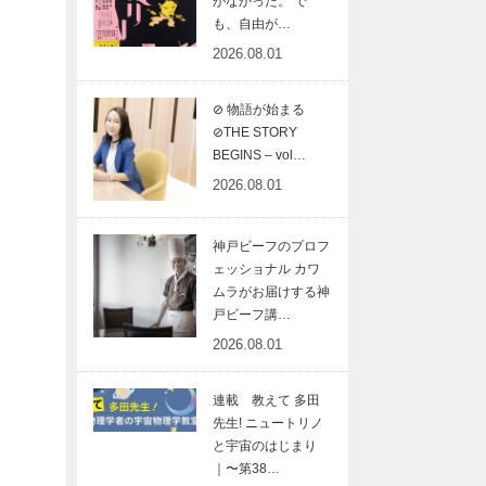
がなかった。 で
も、自由が…
2026.08.01
⊘ 物語が始まる
⊘THE STORY
BEGINS – vol…
2026.08.01
神戸ビーフのプロフ
ェッショナル カワ
ムラがお届けする神
戸ビーフ講…
2026.08.01
連載 教えて 多田
先生! ニュートリノ
と宇宙のはじまり
｜〜第38…