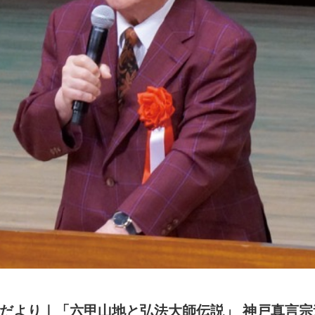
だより｜「六甲山地と弘法大師伝説」 神戸真言宗