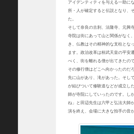
アイデンティティを与える一助に
C
ジ
所・人が確定すると伝説となり、
ャ
た。
パ
そして奈良の古刹、法隆寺、元興
ン
寺院は街にあって山と関係がなく
株
き、仏教はその精神的な支柱とな
式
ます。政治改革は桓武天皇の平安
会
社
べく、街を離れる僧が出てきたの
代
その修行僧はどこへ向かったのだ
表
先に山があり、滝があった。そし
取
が結びついて修験道などが成立し
締
師が寺院にしていったのです。し
役
ね」と田辺先生は六甲と弘法大師
会
長
演を終え、会場に大きな拍手の音
＞
松
井