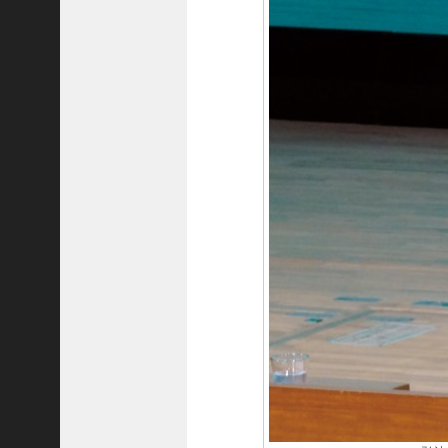
隆
昌
＜
一
般
社
団
法
人
神
戸
青
年
会
議
所
第
6