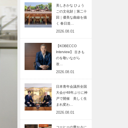
美しきかな ひょう
ごの文化財｜第二十
回｜優美な曲線を描
く 春日造…
2026.08.01
【KOBECCO
Interview】 古きも
のを敬いながら
攻…
2026.08.01
日本青年会議所全国
大会が48年ぶりに神
戸で開催 美しく生
まれ変わ…
2026.08.01
コーヒーの豊かさに