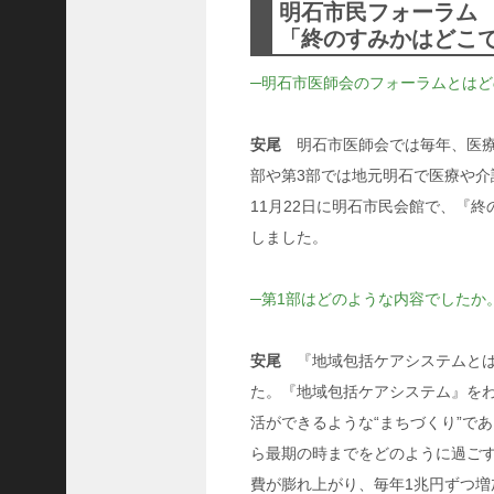
明石市民フォーラム
C
「終のすみかはどこで
ジ
ャ
─明石市医師会のフォーラムとは
パ
ン
株
安尾
明石市医師会では毎年、医療
式
部や第3部では地元明石で医療や
会
11月22日に明石市民会館で、『終
社
しました。
代
表
─第1部はどのような内容でしたか
取
締
役
安尾
『地域包括ケアシステムとは
会
た。『地域包括ケアシステム』を
長
活ができるような“まちづくり”で
＞
ら最期の時までをどのように過ご
松
費が膨れ上がり、毎年1兆円ずつ
井