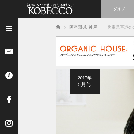
グルメ
Home
医療関係
,
神戸
兵庫県医師会
《
立
ち
読
み
は
2017年
コ
5月号
チ
ラ
》
イ
ン
タ