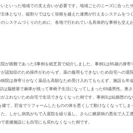
合いといった地域での支え合いが必要です。地域ごとのニーズに合った
が主体となり、縦割りではなく垣根を越えた連携が行えるシステムをつ
そのシステムづくりのために、各地で行われている具体的な事例も交え
。
院が困難であった3事例を紙芝居で紹介しました。事例1は85歳の身寄
すが認知症のため操作がわからず、薬の服用もできないため自宅への退
の病院は身寄りがなく薬品も高額なため受け入れてもらえず、施設も年
2は脳梗塞で麻痺が残って車椅子生活になってしまった69歳男性。奥さ
段が上れないため自宅で生活できなくなった例です。事例3は結婚歴のな
家を建て、貯金でリフォームしたものの体を悪くして動けなくなってしま
した。しかし病気がちで入退院を繰り返し、さらに糖尿病の悪化で人工
ので老健施設にも自宅にも戻れなくなった例です。