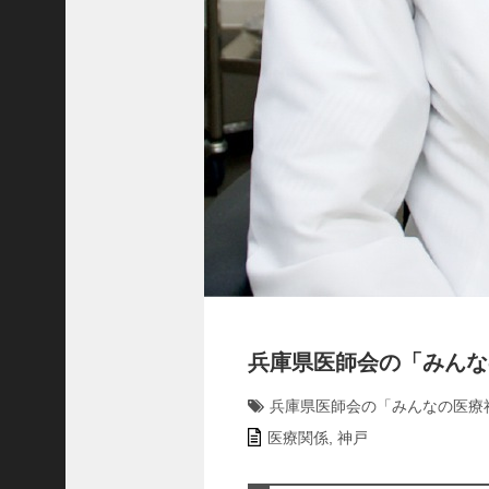
ャ
ー
ナ
リ
ス
ト
＞
＜
対
談
＞
上
島
兵庫県医師会の「みんな
達
司
兵庫県医師会の「みんなの医療
＜
医療関係
,
神戸
U
C