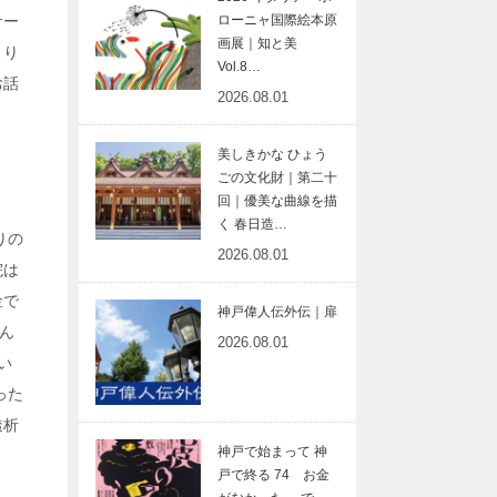
サー
ローニャ国際絵本原
画展｜知と美
くり
Vol.8…
お話
2026.08.01
美しきかな ひょう
ごの文化財｜第二十
回｜優美な曲線を描
く 春日造…
りの
2026.08.01
院は
金で
神戸偉人伝外伝｜扉
ん
2026.08.01
い
った
透析
神戸で始まって 神
戸で終る 74 お金