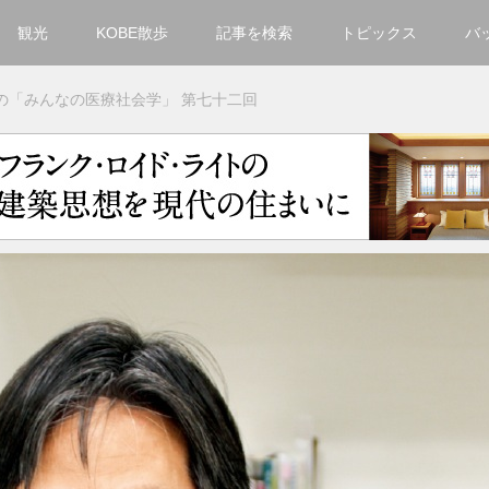
観光
KOBE散歩
記事を検索
トピックス
バ
カテゴリ一覧
の「みんなの医療社会学」 第七十二回
KOBECCO Selection
グルメ
お洒落・ファッション
楽しむ
観光
文化・芸術・音楽
住環境
街
人