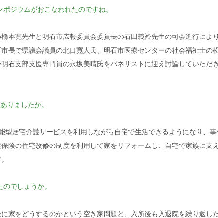
ンポジウムがおこなわれたのですね。
橋本寛先生と明石市広報委員会委員長の石田義裕先生の司会進行によ
石市長で県議会議員の北口寛人氏、明石市医療センターの社会福祉士の
会明石支部支援専門員の永坂美晴氏をパネリストに迎え討論していただ
がありましたか。
能型居宅介護サービスを利用しながら自宅で生活できるようになり、事
護保険の住宅改修の制度を利用して家をリフォームし、自宅で家族に支
す。
たのでしょうか。
に家をどうするのかという空き家問題と、入所後も入退院を繰り返し