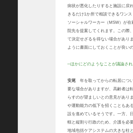
病状が悪化したりすると施設に戻
ご注文フォーム
きるだけ1か所で相談できるワン
ご購入方法について
ソーシャルワーカー（MSW）が
掲載・広告について
院先を提案してくれます。この際
て決定せざるを得ない場合があり
ご意見・お問い合わせ
ように書面にしておくことが良い
「神戸っ子」とは
会社概要
─ほかにどのようなことが議論され
サイトポリシー
安尾
年を取ってからの転居につい
個人情報の取扱いについて
要な場合がありますが、高齢者は
特定商取引法に基づく表記
らすのが望ましいとの意見があり
Facebook
や運動能力の低下を招くこともあ
設を進めているそうです。一方、
Instagram
轄と縦割り行政のため、介護を必
地域包括ケアシステムの大きな柱