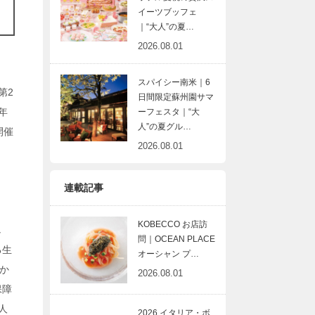
イーツブッフェ
｜“大人”の夏…
2026.08.01
スパイシー南米｜6
第2
日間限定蘇州園サマ
年
ーフェスタ｜“大
人”の夏グル…
開催
2026.08.01
連載記事
KOBECCO お店訪
し
問｜OCEAN PLACE
る生
オーシャン プ…
か
2026.08.01
保障
人
2026 イタリア・ボ