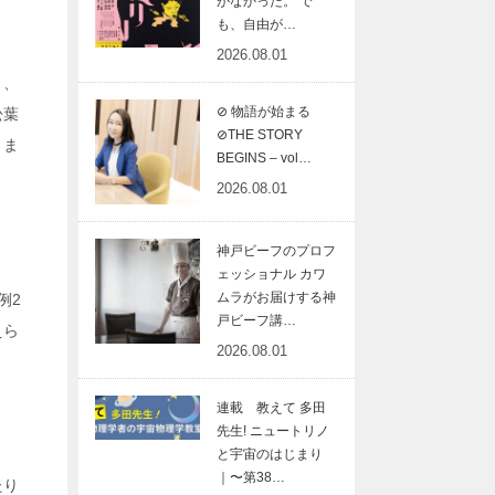
がなかった。 で
も、自由が…
2026.08.01
り、
⊘ 物語が始まる
松葉
⊘THE STORY
きま
BEGINS – vol…
2026.08.01
神戸ビーフのプロフ
ェッショナル カワ
ムラがお届けする神
例2
戸ビーフ講…
えら
2026.08.01
連載 教えて 多田
先生! ニュートリノ
と宇宙のはじまり
｜〜第38…
たり