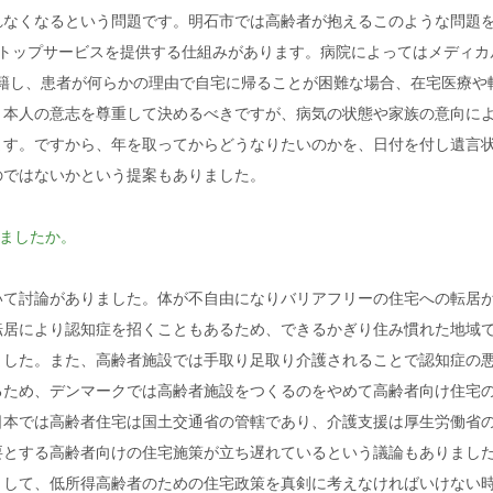
れなくなるという問題です。明石市では高齢者が抱えるこのような問題
ストップサービスを提供する仕組みがあります。病院によってはメディカ
在籍し、患者が何らかの理由で自宅に帰ることが困難な場合、在宅医療や
、本人の意志を尊重して決めるべきですが、病気の状態や家族の意向に
ます。ですから、年を取ってからどうなりたいのかを、日付を付し遺言
のではないかという提案もありました。
ましたか。
て討論がありました。体が不自由になりバリアフリーの住宅への転居
転居により認知症を招くこともあるため、できるかぎり住み慣れた地域
ました。また、高齢者施設では手取り足取り介護されることで認知症の
るため、デンマークでは高齢者施設をつくるのをやめて高齢者向け住宅
日本では高齢者住宅は国土交通省の管轄であり、介護支援は厚生労働省
要とする高齢者向けの住宅施策が立ち遅れているという議論もありまし
として、低所得高齢者のための住宅政策を真剣に考えなければいけない