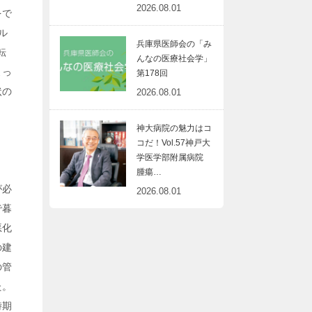
2026.08.01
をで
ル
兵庫県医師会の「み
転
んなの医療社会学」
よっ
第178回
状の
2026.08.01
神大病院の魅力はコ
コだ！Vol.57神戸大
学医学部附属病院
腫瘍…
が必
2026.08.01
で暮
悪化
の建
の管
た。
時期