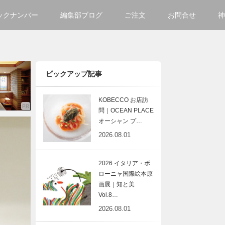
ックナンバー
編集部ブログ
ご注文
お問合せ
神
ご購入方法について
会社
掲載・広告について
サイ
ピックアップ記事
KOBECCO お店訪
問｜OCEAN PLACE
オーシャン プ…
2026.08.01
2026 イタリア・ボ
ローニャ国際絵本原
画展｜知と美
Vol.8…
2026.08.01