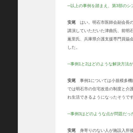
8
─以上の事例を踏まえ、第3部のシ
代
理
事
安尾
はい。明石市医師会副会長の
長
講演していただいた津曲氏、前明
＞
薫里氏、兵庫県介護支援専門員協
した。
─事例1と2はどのような解決方法
ホーム
トピックス
安尾
事例1については小規模多機
KOBE散歩
では明石市の住宅改造の制度と介
れ生活できるようになったそうで
記事を検索
バックナンバー
─事例3はどのような点が問題だっ
編集部ブログ
「神戸っ子」会員企業
安尾
身寄りのない人が施設入所後