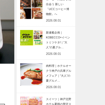
出会う 新しい
「UCCコーヒー博
物館」へ
2026.08.01
新連載企画｜
KOBECCO×イベン
トミツケタ!｜“大
人”の夏グル…
2026.08.01
肉料理｜ホテルオー
クラ神戸の兵庫グル
メフェア｜“大人”の
夏グルメ…
2026.08.01
スイーツ｜神戸北野
ホテル夏桃の贅沢ス