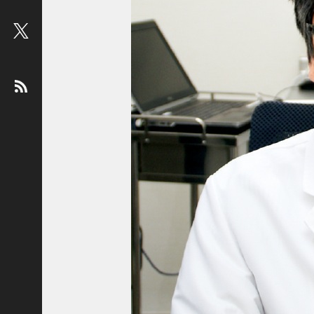
ビ
ュ
ー
：
松
平
健
＜
俳
優
＞
堤
未
果
＜
国
際
ジ