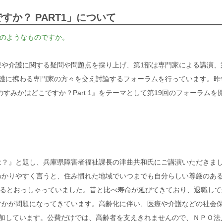
すか？ PART1」について
どのようなものですか。
や介護に関する疑問や問題点を採り上げ、第1部は専門家による講演、
介護に携わる専門家の方々を交え討論するフォーラムを行っています。昨
のすみかはどこですか？Part 1』をテーマとして第19回のフォーラムを
。
？』と題し、兵庫県障害者福祉課長の津曲共和氏にご講演いただきま
わかりやすく言うと、住み慣れた地域でいつまでも自分らしい尊厳のあ
あるとおっしゃっていました。昔と比べ寿命が延びてきており、退職して
すかが問題になってきています。高齢化に伴い、医療や介護などの社会
増加しています。公費だけでは、高齢者を支えきれませんので、ＮＰＯ法