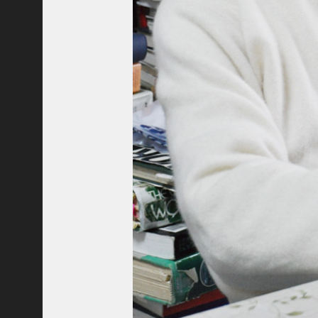
ャ
ー
ナ
リ
ス
ト
＞
＜
対
談
＞
上
島
達
司
＜
U
C