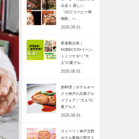
出会う 新しい
「UCCコーヒー博
物館」へ
2026.08.01
新連載企画｜
KOBECCO×イベン
トミツケタ!｜“大
人”の夏グル…
2026.08.01
肉料理｜ホテルオー
クラ神戸の兵庫グル
メフェア｜“大人”の
夏グルメ…
2026.08.01
スイーツ｜神戸北野
ホテル夏桃の贅沢ス