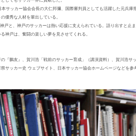
者としてもサッカー界に貢献した。
日本サッカー協会会長の大仁邦彌、国際審判員としても活躍した元兵庫
くの優秀な人材を輩出している。
SEL神戸と、神戸のサッカーは熱い応援に支えられている。語り出すと止
いる神戸は、奮闘の楽しい夢を見させてくれる。
行の『鵬友』、賀川浩「戦前のサッカー育成」（講演資料）、賀川浩サ
県サッカー史 ウェブサイト、日本サッカー協会ホームページなどを参