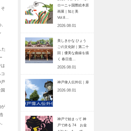
ローニャ国際絵本原
。そ
画展｜知と美
Vol.8…
め、
2026.08.01
レ
美しきかな ひょう
ごの文化財｜第二十
した
回｜優美な曲線を描
ー
く 春日造…
では
2026.08.01
るコ
神戸
神戸偉人伝外伝｜扉
全国
2026.08.01
物が
浩
神戸で始まって 神
る。
戸で終る 74 お金