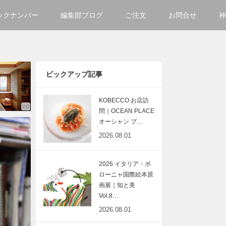
ックナンバー
編集部ブログ
ご注文
お問合せ
神
ご購入方法について
会社
掲載・広告について
サイ
ピックアップ記事
KOBECCO お店訪
問｜OCEAN PLACE
オーシャン プ…
2026.08.01
2026 イタリア・ボ
ローニャ国際絵本原
画展｜知と美
Vol.8…
2026.08.01