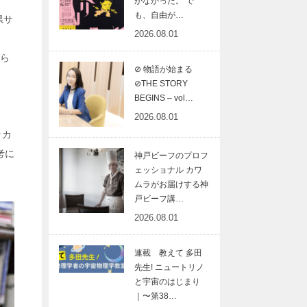
がなかった。 で
も、自由が…
県サ
2026.08.01
まら
⊘ 物語が始まる
⊘THE STORY
BEGINS – vol…
2026.08.01
ッカ
考に
神戸ビーフのプロフ
ェッショナル カワ
ムラがお届けする神
戸ビーフ講…
2026.08.01
連載 教えて 多田
先生! ニュートリノ
と宇宙のはじまり
｜〜第38…