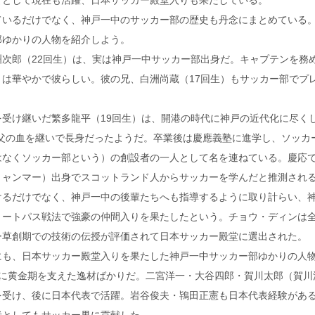
引として現在も活躍、日本サッカー殿堂入りも果たしている。
いるだけでなく、神戸一中のサッカー部の歴史も丹念にまとめている
部ゆかりの人物を紹介しよう。
次郎（22回生）は、実は神戸一中サッカー部出身だ。キャプテンを務
は華やかで彼らしい。彼の兄、白洲尚蔵（17回生）もサッカー部でプ
。
受け継いだ繁多龍平（19回生）は、開港の時代に神戸の近代化に尽く
祖父の血を継いで長身だったようだ。卒業後は慶應義塾に進学し、ソッカ
はなくソッカー部という）の創設者の一人として名を連ねている。慶応
ミャンマー）出身でスコットランド人からサッカーを学んだと推測され
けるだけでなく、神戸一中の後輩たちへも指導するように取り計らい、
ョートパス戦法で強豪の仲間入りを果たしたという。チョウ・ディンは
ー草創期での技術の伝授が評価されて日本サッカー殿堂に選出された。
も、日本サッカー殿堂入りを果たした神戸一中サッカー部ゆかりの人
もに黄金期を支えた逸材ばかりだ。二宮洋一・大谷四郎・賀川太郎（賀川
を受け、後に日本代表で活躍。岩谷俊夫・鴇田正憲も日本代表経験があ