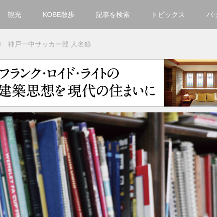
観光
KOBE散歩
記事を検索
トピックス
バ
カテゴリ一覧
③ 神戸一中サッカー部 人名録
KOBECCO Selection
グルメ
お洒落・ファッション
楽しむ
観光
文化・芸術・音楽
住環境
街
人