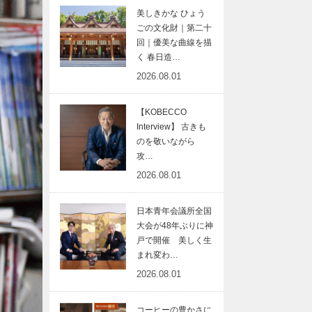
美しきかな ひょう
ごの文化財｜第二十
回｜優美な曲線を描
く 春日造…
2026.08.01
【KOBECCO
Interview】 古きも
のを敬いながら
攻…
2026.08.01
日本青年会議所全国
大会が48年ぶりに神
戸で開催 美しく生
まれ変わ…
2026.08.01
コーヒーの豊かさに