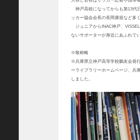
大谷と岩谷はサッカー記者や指導
8
代
神戸高校になってからも第13代
理
ッカー協会会長の長岡康規など多
事
ジュニアからINAC神戸、VIS
長
ないサポーターが身近にあふれて
＞
※敬称略
※兵庫県立神戸高等学校鵬友会発
ホーム
ーライブラリーホームページ、兵庫
しました。
トピックス
KOBE散歩
記事を検索
バックナンバー
編集部ブログ
「神戸っ子」会員企業