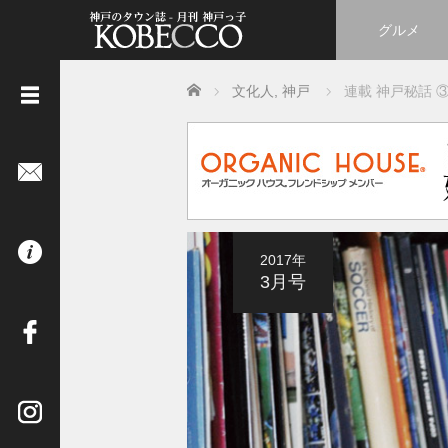
グルメ
Home
文化人
,
神戸
連載 神戸秘話 
《
立
ち
読
み
は
2017年
コ
3月号
チ
ラ
》
イ
ン
タ