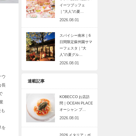
イーツブッフェ
｜“大人”の夏…
2026.08.01
スパイシー南米｜6
日間限定蘇州園サマ
ーフェスタ｜“大
人”の夏グル…
2026.08.01
ナウ
連載記事
会長
で
KOBECCO お店訪
業
問｜OCEAN PLACE
オーシャン プ…
後も
2026.08.01
、
界を
2026 イタリア・ボ