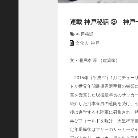
C
ジ
ャ
連載 神戸秘話 ③ 神戸
パ
ン
神戸秘話
株
文化人
,
神戸
式
会
文・瀬戸本 淳 （建築家）
社
代
表
2015年（平成27）1月にチュー
取
ドが世界年間最優秀選手賞の栄誉に
締
賞を受賞した現役最年長のサッカー
役
紹介した河本春男の薫陶を受け、
会
後は進学するも陸軍に召集され、
長
再びフィールドを駆け、天皇杯準優
＞
松
定年退職後はフリーのサッカージャ
井