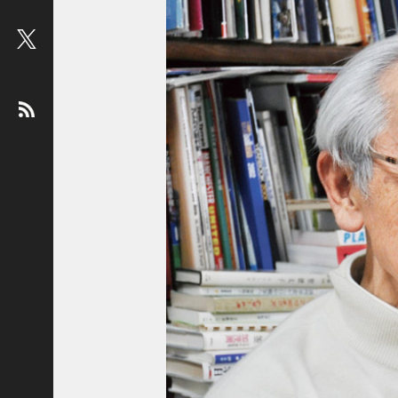
ビ
ュ
ー
：
松
平
健
＜
俳
優
＞
堤
未
果
＜
国
際
ジ