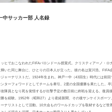
一中サッカー部 人名録
リッヒでおこなわれたFIFAバロンドール授賞式。クリスティアーノ・ロ
輝いた同じ舞台に、ひとりの日本人が立った。彼の名は賀川浩。FIFA
ジャーナリストだ。1924年生まれ。神戸一中（43回生）時代には前回
センターフォワードとしてチームを牽引。2度の全国優勝を果たした。卒
特攻隊員となり死を覚悟するが出撃予定の数日前に終戦を迎える。復員
勝を経験。1952年（昭和27）より産経新聞、その後サンケイスポーツ
ーナリストとして活動。10大会ものワールドカップを取材するなど世