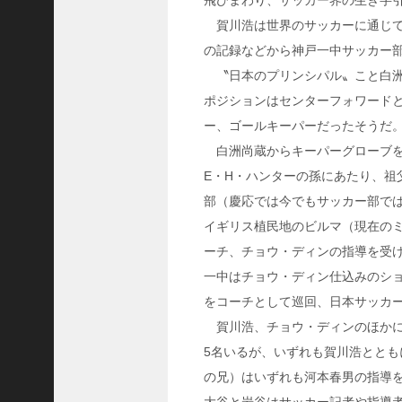
飛びまわり、サッカー界の生き字
隆
賀川浩は世界のサッカーに通じて
昌
の記録などから神戸一中サッカー
＜
〝日本のプリンシパル〟こと白洲
一
ポジションはセンターフォワードと
般
社
ー、ゴールキーパーだったそうだ
団
白洲尚蔵からキーパーグローブを
法
E・H・ハンターの孫にあたり、
人
部（慶応では今でもサッカー部で
神
イギリス植民地のビルマ（現在の
戸
ーチ、チョウ・ディンの指導を受
青
年
一中はチョウ・ディン仕込みのシ
会
をコーチとして巡回、日本サッカ
議
賀川浩、チョウ・ディンのほかに
所
5名いるが、いずれも賀川浩とと
第
の兄）はいずれも河本春男の指導
6