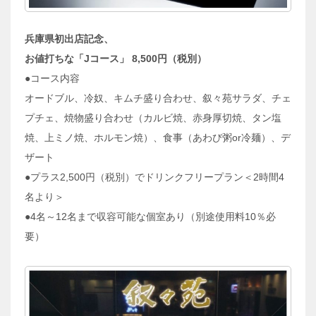
兵庫県初出店記念、
お値打ちな「Jコース」 8,500円（税別）
●コース内容
オードブル、冷奴、キムチ盛り合わせ、叙々苑サラダ、チェ
プチェ、焼物盛り合わせ（カルビ焼、赤身厚切焼、タン塩
焼、上ミノ焼、ホルモン焼）、食事（あわび粥or冷麺）、デ
ザート
●プラス2,500円（税別）でドリンクフリープラン＜2時間4
名より＞
●4名～12名まで収容可能な個室あり（別途使用料10％必
要）