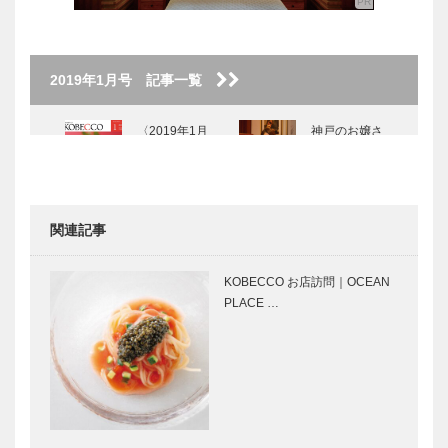
2019年1月号 記事一覧
〈2019年1月
神戸のお嬢さ
号〉
ん 株式会社
カミネ 上根
彩 さん
関連記事
神戸大人スタ
創作料理
イル クアド
「北野 新
KOBECCO お店訪問｜OCEAN
リフォリオ
月」｜神戸の
PLACE …
久内 淳史 さ
粋な店
ん
兵庫県の
ファンタジ
ANDO建築探
ー・ディレク
訪 ① ロー
ター 小山 進
ズ・ガーデ
の考えたこと