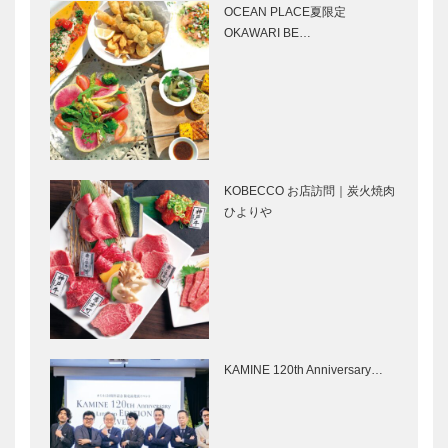
ク）｜婦人服
（クアドリフ
OCEAN PLACE夏限定
［KOBECCO
ォリオ）｜ビ
OKAWARI BE…
Selection］
スポークシュ
ーズ
ゴンチャロフ
STUDIO
［KOBE…
製菓｜チョコ
KIICHI｜革小
レート
物
［KOBECCO
［KOBECCO
Selection］
Selection］
KOBECCO お店訪問｜炭火焼肉
ウエディング
マイスター大
ひよりや
サロンイノウ
学堂｜メガネ
エ｜ウエディ
［KOBECCO
ングドレスシ
Selection］
ョップ
［KOBECCO
ボックサン｜
トアロードデ
Sele…
神戸洋藝菓子
リカテッセン
［KOBECCO
｜デリカ
KAMINE 120th Anniversary…
Selection］
［KOBECCO
Selection］
北野クラブ｜
「神戸で落語