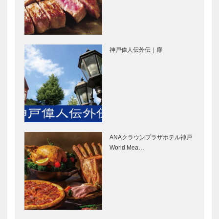
らしさを伝
え、可能性を
広げたい
永田良介商店
アレックス｜
｜オーダーメ
ヘアサロン
神戸偉人伝外伝｜扉
イド家具
［KOBECCO
［KOBECCO
Selection］
Selection］
マキシン｜帽
ガゼボ｜イン
子専門店
テリアショッ
［KOBECCO
プ
Selection］
［KOBECCO
Selection］
ANAクラウンプラザホテル神戸
御菓子司 常
北野ガーデン
World Mea…
盤堂｜和菓子
｜フレンチレ
［KOBECCO
ストラン
Selection］
［KOBECCO
Selection］
MonStork（
il
モンストー
Quadrifoglio