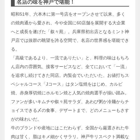
名店の味を神戸で堪能！
昭和51年、六本木に第一号店をオープンさせて以来、多く
の焼肉通から愛され、今や全国に60店舗を展開する大企業
へと成長を遂げた「叙々苑」。兵庫県初出店となるミント神
戸店では抜群の眺望を誇る空間で、名店の世界感を堪能でき
る。
「高級であるより、一流でありたい」と、料理の味はもちろ
ん店内の雰囲気、接客サービスなど、全てにおいて「一流」
を追求し続けてきた同店。内覧会でいただいた、お値打ちス
ペシャルコース「Jコース」はタン塩焼をはじめ、カルビ
焼、赤身厚切焼にホルモン焼と人気の焼肉選手が揃い踏み。
ファンが多いキムチや叙々苑サラダ、あわび粥か冷麺からチ
ョイスできる〆の食事、デザートまで、どのメニューもさす
がの味わいだ。
牛のブランドや産地にはこだわらず、全国から厳選された牛
肉は甘く、脂はキメ細かくサラリ。神戸牛リスペクト満載な