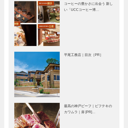
ン 神戸市中
Vol.9
コーヒーの豊かさに出会う 新し
央区 1977年
い「UCCコーヒー博…
“高級”ではな
私の神戸創生
完成
く、“一流”を
論① 未来に
実感！ 焼肉
向けて動き始
の名店が、兵
めた神戸、新
庫県に初出
しいまちが生
店。
まれようとし
創業50周年
輝く女性Ⅱ
ている
を迎え、シュ
Vol.8 株式
平尾工務店｜目次［PR］
ゼット・ホー
会社プラスリ
ルディングス
ジョン 代表
の新たな挑戦
取締役 福井
佑実子 さん
甲南大学同窓
三宮トアイー
会
ストに夢のよ
REBORN 61
うな花園 話
! 「オール
題のハーバリ
甲南の集い」
ウムを手作り
最高の神戸ビーフ｜ビフテキの
できる
音楽のあるま
レクサスと日
カワムラ｜扉 [PR]…
「Paris…
ち♬15 サ
本のモノづく
ックスの素晴
り ⑤