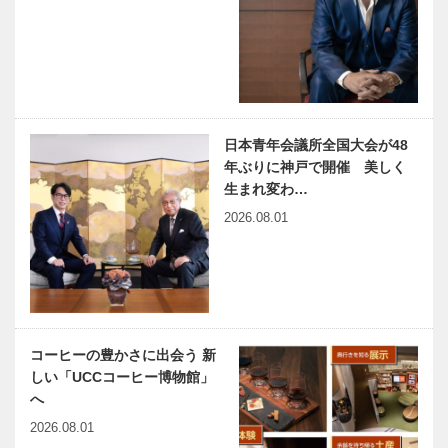
南ロータリー
クラブ
新春インタビ
連載コラム
ュー 本物の
「続・第二の
ハンドメイド
プレイボー
によるフルオ
ル」｜Vol.5
ーダー 「ビ
スポーク・ス
日本青年会議所全国大会が48
神戸鉄人伝
世界の民芸猫
タイル」…
年ぶりに神戸で開催 美しく
第109回 フ
ざんまい 第
生まれ変わ…
ァッションデ
八回
2026.08.01
ザイナー 藤
井 美智子
（ふじい み
連載エッセイ
ちこ）…
／喫茶店の書
斎から
(32) 海尻巌
コーヒーの豊かさに出会う 新
Ⅱ
しい「UCCコーヒー博物館」
へ
2026.08.01