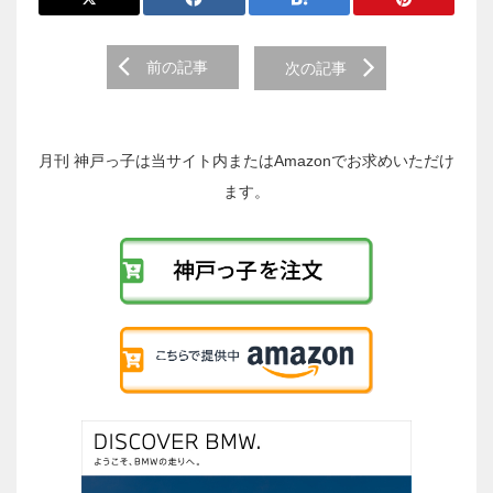
前
前の記事
次の記事
後
の
投
稿
月刊 神戸っ子は当サイト内またはAmazonでお求めいただけ
へ
ます。
の
リ
ン
ク