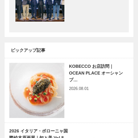
フレンチレス
を楽しむ」シ
トラン
リーズ 落語
［KOBECCO
は温泉みたい
Selection］
なもの
兵庫県医師会
対談／個性を
の「みんなの
育む私立中学
医療社会学」
の教育 第5
ピックアップ記事
第九十一回
回 滝川中学
校
KOBECCO お店訪問｜
縁の下の力持
JAGUAR
OCEAN PLACE オーシャン
ち 第7回
LANDROVE
プ…
神戸大学医学
R HIMEJI
2026.08.01
部附属病院
OPEN!
集中治療部
イニエスタ選
「ウエディン
手、 兵庫県
グのまち神
立 こども病
戸」のさらな
院を訪問
る発展を「神
2026 イタリア・ボローニャ国
戸プロポーズ
際絵本原画展｜知と美 Vol.8…