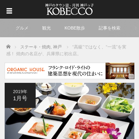
グルメ
観光
KOBE散歩
記事を検索
ト
Home
ステーキ・焼肉
,
神戸
“高級”ではなく、“一流”を実
感！ 焼肉の名店が、兵庫県に初出店。
2019年
1月号