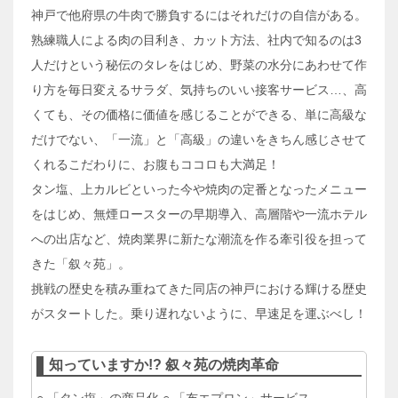
神戸で他府県の牛肉で勝負するにはそれだけの自信がある。
熟練職人による肉の目利き、カット方法、社内で知るのは3
人だけという秘伝のタレをはじめ、野菜の水分にあわせて作
り方を毎日変えるサラダ、気持ちのいい接客サービス…、高
くても、その価格に価値を感じることができる、単に高級な
だけでない、「一流」と「高級」の違いをきちん感じさせて
くれるこだわりに、お腹もココロも大満足！
タン塩、上カルビといった今や焼肉の定番となったメニュー
をはじめ、無煙ロースターの早期導入、高層階や一流ホテル
への出店など、焼肉業界に新たな潮流を作る牽引役を担って
きた「叙々苑」。
挑戦の歴史を積み重ねてきた同店の神戸における輝ける歴史
がスタートした。乗り遅れないように、早速足を運ぶべし！
知っていますか!? 叙々苑の焼肉革命