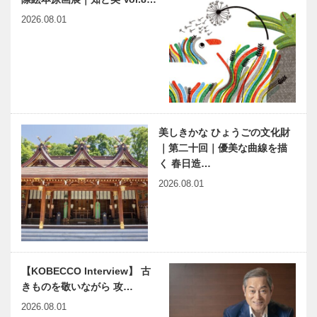
の日」開催！
世界一のクリ
西宮ガーデン
2026.08.01
スマスツリー
ズゲート館が
生田森坐社の
オープン
鳥居に
着物デザイナ
洋菓子の「ボ
ーが贈る和柄
ックサン」監
文様のチョコ
修 KOBE
美しきかな ひょうごの文化財
レートが
BOLERO お
｜第二十回｜優美な曲線を描
umieに！
菓子楽団
く 春日造…
harmony（は
神戸のカクシ
2026.08.01
ーもにぃ）
ボタン 第六
Vol.11 「世
十一回 あれ
界一貧しい大
これ鉄板で踊
統領」ホセ・
る隠れた名物
ムヒカ氏…
お好み焼 ひ
ひょうご五国
小学生たちが
かり
【KOBECCO Interview】 古
＋ ワールド
車いすバスケ
きものを敬いながら 攻…
フェスタ 開
ットボールを
催！
体験！｜神戸
2026.08.01