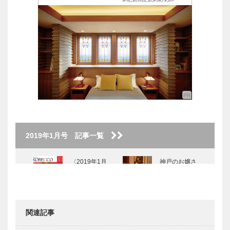
2019年1月号 記事一覧
〈2019年1月
神戸のお嬢さ
号〉
ん 株式会社
カミネ 上根
彩 さん
関連記事
神戸大人スタ
創作料理