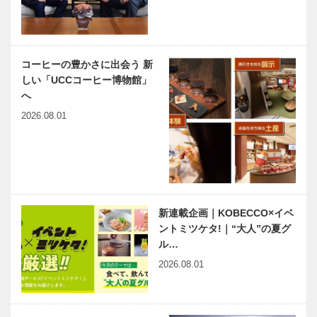
連載エッセイ
ちこ）…
／喫茶店の書
斎から
(32) 海尻巌
コーヒーの豊かさに出会う 新
Ⅱ
しい「UCCコーヒー博物館」
へ
2026.08.01
新連載企画｜KOBECCO×イベ
ントミツケタ!｜“大人”の夏グ
ル…
2026.08.01