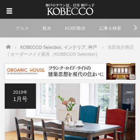
グルメ
観光
KOBE散歩
記事を検索
ト
Home
KOBECCO Selection
,
インテリア
,
神戸
永田良介商店
｜オーダーメイド家具［KOBECCO Selection］
2019年
1月号