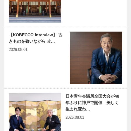
ーもにぃ）
ボタン 第六
Vol.11 「世
十一回 あれ
界一貧しい大
これ鉄板で踊
統領」ホセ・
る隠れた名物
ムヒカ氏…
お好み焼 ひ
ひょうご五国
小学生たちが
かり
【KOBECCO Interview】 古
＋ ワールド
車いすバスケ
きものを敬いながら 攻…
フェスタ 開
ットボールを
催！
体験！｜神戸
2026.08.01
南ロータリー
クラブ
新春インタビ
連載コラム
ュー 本物の
「続・第二の
ハンドメイド
プレイボー
によるフルオ
ル」｜Vol.5
ーダー 「ビ
スポーク・ス
日本青年会議所全国大会が48
神戸鉄人伝
世界の民芸猫
タイル」…
年ぶりに神戸で開催 美しく
第109回 フ
ざんまい 第
生まれ変わ…
ァッションデ
八回
2026.08.01
ザイナー 藤
井 美智子
（ふじい み