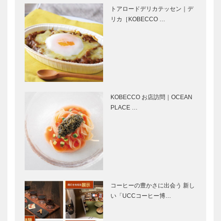
イル クアド
「北野 新
トアロードデリカテッセン｜デ
リフォリオ
月」｜神戸の
リカ［KOBECCO …
久内 淳史 さ
粋な店
ん
兵庫県の
ファンタジ
ANDO建築探
ー・ディレク
訪 ① ロー
ター 小山 進
ズ・ガーデ
の考えたこと
ン 神戸市中
Vol.9
KOBECCO お店訪問｜OCEAN
央区 1977年
PLACE …
“高級”ではな
私の神戸創生
完成
く、“一流”を
論① 未来に
実感！ 焼肉
向けて動き始
の名店が、兵
めた神戸、新
庫県に初出
しいまちが生
店。
まれようとし
創業50周年
輝く女性Ⅱ
ている
を迎え、シュ
Vol.8 株式
コーヒーの豊かさに出会う 新し
ゼット・ホー
会社プラスリ
い「UCCコーヒー博…
ルディングス
ジョン 代表
の新たな挑戦
取締役 福井
佑実子 さん