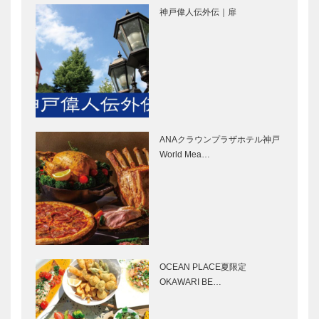
神戸偉人伝外伝｜扉
御菓子司 常
北野ガーデン
盤堂｜和菓子
｜フレンチレ
［KOBECCO
ストラン
Selection］
［KOBECCO
Selection］
MonStork（
il
モンストー
Quadrifoglio
ク）｜婦人服
（クアドリフ
ANAクラウンプラザホテル神戸
［KOBECCO
ォリオ）｜ビ
World Mea…
Selection］
スポークシュ
ーズ
ゴンチャロフ
STUDIO
［KOBE…
製菓｜チョコ
KIICHI｜革小
レート
物
［KOBECCO
［KOBECCO
Selection］
Selection］
OCEAN PLACE夏限定
ウエディング
マイスター大
OKAWARI BE…
サロンイノウ
学堂｜メガネ
エ｜ウエディ
［KOBECCO