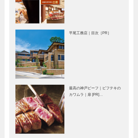
甲南大学同窓
三宮トアイー
会
ストに夢のよ
REBORN 61
うな花園 話
! 「オール
題のハーバリ
甲南の集い」
ウムを手作り
平尾工務店｜目次［PR］
できる
音楽のあるま
レクサスと日
「Paris…
ち♬15 サ
本のモノづく
ックスの素晴
り ⑤
らしさを伝
え、可能性を
広げたい
永田良介商店
アレックス｜
｜オーダーメ
ヘアサロン
最高の神戸ビーフ｜ビフテキの
イド家具
［KOBECCO
カワムラ｜扉 [PR]…
［KOBECCO
Selection］
Selection］
マキシン｜帽
ガゼボ｜イン
子専門店
テリアショッ
［KOBECCO
プ
Selection］
［KOBECCO
Selection］