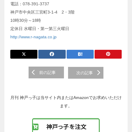
電話：078-391-3737
神戸市中央区三宮町3-1-4 2・3階
10時30分～18時
定休日 水曜日・第一第三火曜日
http://www.r-nagata.co.jp
前
前の記事
次の記事
後
の
投
稿
月刊 神戸っ子は当サイト内またはAmazonでお求めいただけ
へ
ます。
の
リ
ン
ク