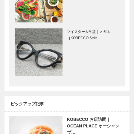
ングドレスシ
Selection］
ョップ
［KOBECCO
ボックサン｜
トアロードデ
Sele…
神戸洋藝菓子
リカテッセン
［KOBECCO
｜デリカ
マイスター大学堂｜メガネ
Selection］
［KOBECCO
［KOBECCO Sele…
Selection］
北野クラブ｜
「神戸で落語
フレンチレス
を楽しむ」シ
トラン
リーズ 落語
［KOBECCO
は温泉みたい
Selection］
なもの
兵庫県医師会
対談／個性を
の「みんなの
育む私立中学
医療社会学」
の教育 第5
ピックアップ記事
第九十一回
回 滝川中学
校
KOBECCO お店訪問｜
縁の下の力持
JAGUAR
OCEAN PLACE オーシャン
ち 第7回
LANDROVE
プ…