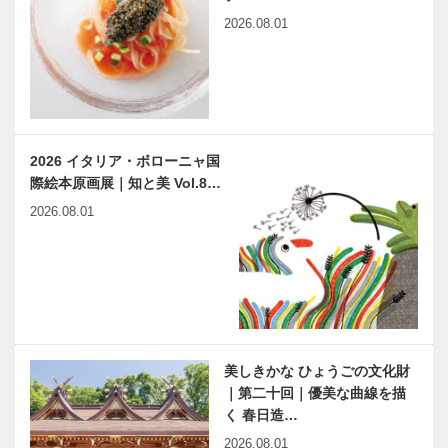
神戸大学医学
R HIMEJI
2026.08.01
部附属病院
OPEN!
集中治療部
イニエスタ選
「ウエディン
手、 兵庫県
グのまち神
立 こども病
戸」のさらな
院を訪問
る発展を「神
2026 イタリア・ボローニャ国
戸プロポーズ
際絵本原画展｜知と美 Vol.8…
の日」開催！
世界一のクリ
西宮ガーデン
2026.08.01
スマスツリー
ズゲート館が
生田森坐社の
オープン
鳥居に
着物デザイナ
洋菓子の「ボ
ーが贈る和柄
ックサン」監
文様のチョコ
修 KOBE
美しきかな ひょうごの文化財
レートが
BOLERO お
｜第二十回｜優美な曲線を描
umieに！
菓子楽団
く 春日造…
harmony（は
神戸のカクシ
2026.08.01