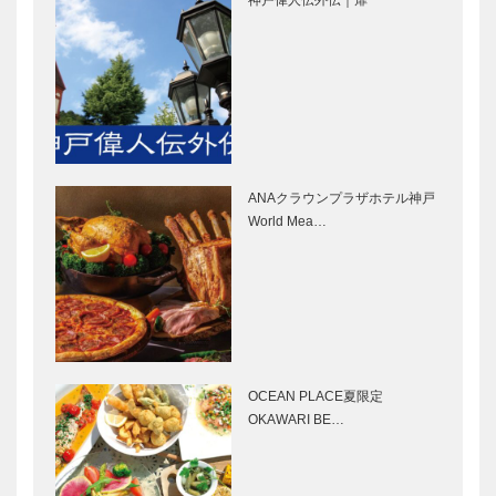
神戸偉人伝外伝｜扉
［KOBECCO
ォリオ）｜ビ
Selection］
スポークシュ
ーズ
ゴンチャロフ
STUDIO
［KOBE…
製菓｜チョコ
KIICHI｜革小
レート
物
［KOBECCO
［KOBECCO
Selection］
Selection］
ANAクラウンプラザホテル神戸
ウエディング
マイスター大
World Mea…
サロンイノウ
学堂｜メガネ
エ｜ウエディ
［KOBECCO
ングドレスシ
Selection］
ョップ
［KOBECCO
ボックサン｜
トアロードデ
Sele…
神戸洋藝菓子
リカテッセン
［KOBECCO
｜デリカ
OCEAN PLACE夏限定
Selection］
［KOBECCO
OKAWARI BE…
Selection］
北野クラブ｜
「神戸で落語