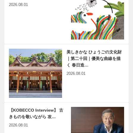
世界一のクリ
西宮ガーデン
2026.08.01
スマスツリー
ズゲート館が
生田森坐社の
オープン
鳥居に
着物デザイナ
洋菓子の「ボ
ーが贈る和柄
ックサン」監
文様のチョコ
修 KOBE
美しきかな ひょうごの文化財
レートが
BOLERO お
｜第二十回｜優美な曲線を描
umieに！
菓子楽団
く 春日造…
harmony（は
神戸のカクシ
2026.08.01
ーもにぃ）
ボタン 第六
Vol.11 「世
十一回 あれ
界一貧しい大
これ鉄板で踊
統領」ホセ・
る隠れた名物
ムヒカ氏…
お好み焼 ひ
ひょうご五国
小学生たちが
かり
【KOBECCO Interview】 古
＋ ワールド
車いすバスケ
きものを敬いながら 攻…
フェスタ 開
ットボールを
催！
体験！｜神戸
2026.08.01
南ロータリー