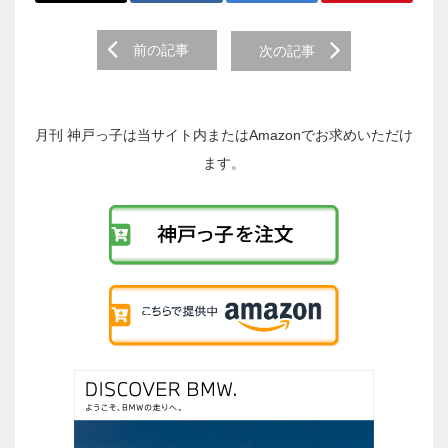
前
前の記事
次の記事
後
の
投
稿
月刊 神戸っ子は当サイト内またはAmazonでお求めいただけ
へ
ます。
の
リ
ン
ク