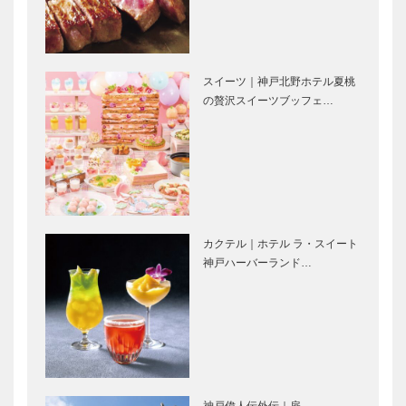
え、可能性を
広げたい
永田良介商店
アレックス｜
｜オーダーメ
ヘアサロン
スイーツ｜神戸北野ホテル夏桃
イド家具
［KOBECCO
の贅沢スイーツブッフェ…
［KOBECCO
Selection］
Selection］
マキシン｜帽
ガゼボ｜イン
子専門店
テリアショッ
［KOBECCO
プ
Selection］
［KOBECCO
Selection］
カクテル｜ホテル ラ・スイート
御菓子司 常
北野ガーデン
神戸ハーバーランド…
盤堂｜和菓子
｜フレンチレ
［KOBECCO
ストラン
Selection］
［KOBECCO
Selection］
MonStork（
il
モンストー
Quadrifoglio
ク）｜婦人服
（クアドリフ