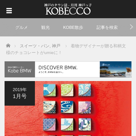
グルメ
観光
KOBE散歩
記事を検索
ト
Home
スイーツ・パン
,
神戸
着物デザイナーが贈る和柄文
様のチョコレートがumieに！
2019年
1月号