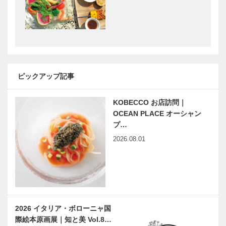
フレンチレス
を楽しむ」シ
トラン
リーズ 落語
［KOBECCO
は温泉みたい
Selection］
なもの
兵庫県医師会
対談／個性を
の「みんなの
育む私立中学
医療社会学」
の教育 第5
ピックアップ記事
第九十一回
回 滝川中学
校
KOBECCO お店訪問｜
縁の下の力持
JAGUAR
OCEAN PLACE オーシャン
ち 第7回
LANDROVE
プ…
神戸大学医学
R HIMEJI
2026.08.01
部附属病院
OPEN!
集中治療部
イニエスタ選
「ウエディン
手、 兵庫県
グのまち神
立 こども病
戸」のさらな
院を訪問
る発展を「神
2026 イタリア・ボローニャ国
戸プロポーズ
際絵本原画展｜知と美 Vol.8…
の日」開催！