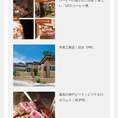
コーヒーの豊かさに出会う 新し
央区 1977年
い「UCCコーヒー博…
“高級”ではな
私の神戸創生
完成
く、“一流”を
論① 未来に
実感！ 焼肉
向けて動き始
の名店が、兵
めた神戸、新
庫県に初出
しいまちが生
店。
まれようとし
創業50周年
輝く女性Ⅱ
ている
を迎え、シュ
Vol.8 株式
平尾工務店｜目次［PR］
ゼット・ホー
会社プラスリ
ルディングス
ジョン 代表
の新たな挑戦
取締役 福井
佑実子 さん
甲南大学同窓
三宮トアイー
会
ストに夢のよ
REBORN 61
うな花園 話
! 「オール
題のハーバリ
甲南の集い」
ウムを手作り
最高の神戸ビーフ｜ビフテキの
できる
音楽のあるま
レクサスと日
カワムラ｜扉 [PR]…
「Paris…
ち♬15 サ
本のモノづく
ックスの素晴
り ⑤
らしさを伝