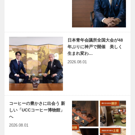
クラブ
新春インタビ
連載コラム
ュー 本物の
「続・第二の
ハンドメイド
プレイボー
によるフルオ
ル」｜Vol.5
ーダー 「ビ
スポーク・ス
日本青年会議所全国大会が48
神戸鉄人伝
世界の民芸猫
タイル」…
年ぶりに神戸で開催 美しく
第109回 フ
ざんまい 第
生まれ変わ…
ァッションデ
八回
2026.08.01
ザイナー 藤
井 美智子
（ふじい み
連載エッセイ
ちこ）…
／喫茶店の書
斎から
(32) 海尻巌
コーヒーの豊かさに出会う 新
Ⅱ
しい「UCCコーヒー博物館」
へ
2026.08.01