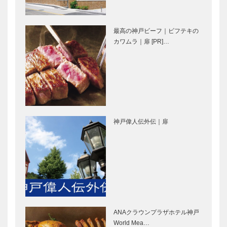
が誇る名優
2019™日本
志村喬と黒澤
大会 「ポッ
映画
プアップミュ
最高の神戸ビーフ｜ビフテキの
ージアム ～1
六甲大祭り
心の中につく
カワムラ｜扉 [PR]…
YE…
Made in
った壁を乗り
ROKKOがみ
越えよう｜六
せるミライ｜
甲学院OB会
六甲学院OB
75周年
会75周年
真面目で笑い
海星らしさを
も分かる。そ
忘れず母校と
神戸偉人伝外伝｜扉
んな六甲生に
共に発展する
お勧め「投票
ステラマリス
法」｜六甲学
会を｜神戸海
院OB会75周
星「ステラマ
ヤナセが新車
なるほど医学
年
リス会」…
累計販売200
体験
万台を達成！
HANSHIN健
YANASE
康メッセ
CELEBRATI
2018 ～遊ん
ANAクラウンプラザホテル神戸
ON！
で学んで広が
ウガンダにゴ
harmony（は
World Mea…
る健康の…