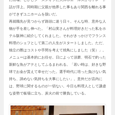
話が浮上。同時期に父親が他界した事もあり関西を離れる事
ができずユニホームを脱いだ。
再就職先が見つからず路頭に迷う日々。そんな時、意外な人
物が手を差し伸べた。「村山実さんが料理好きだった私をホ
テル阪神に紹介してくれました。それがきっかけでフランス
料理のシェフとして第二の人生がスタートしました。ただ、
独立の際はコストや手間を考えて焼鳥にしました（笑）」。
メニューは基本的にお任せ。日によって須磨、明石で釣った
新鮮な魚がアテとしてふるまわれる。「若い時は、好きな野
球でお金が貰えて幸せだった。選手時代に培った負けない気
持ち、諦めない気持ちを大事にしたい」。意外だが店内に
は、野球に関するものが一切ない。今日も料理人として謙虚
な姿勢で板場に立ち、炭火の前で勝負している。