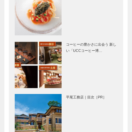
の考えたこと
子さん
Vol.7
「ファミリア
何かに集中す
神戸本店」オ
る、何かを選
ープン 「モ
択することを
ノ・コト・マ
した方がいい
ナビ」体感型
｜神戸をもっ
コーヒーの豊かさに出会う 新し
店舗が誕生！
と面白く！
い「UCCコーヒー博…
幸せの空間、
一番大切なの
｜神戸を…
時間づくりに
は、誰かの役
全力投球！
に立って
「HOTEL
「ありがと
KITANO
う」と言って
CLUB」のコ
もらうこと｜
隣人愛に満ち
My Vitamin
ンセ…
六甲学院
溢れる教えが
Lunch ● 私の
OB…
平尾工務店｜目次［PR］
原点 神戸発
ビタミンラン
ブランド「チ
チ ●｜洋食バ
ェスティ」の
ル DOOR…
〝女性に幸せ
連載 神戸秘
ラグビーワー
をお届け…
話 ㉒ 日本
ルドカップ