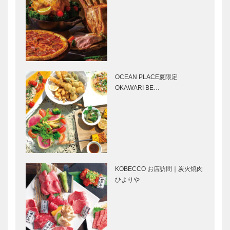
リラを訪ねて
ーもにぃ）
Vol.12
Vol.8 里親
って砂糖屋の
こと？
神戸のカクシ
御影の街の新
ボタン 第五
名所 「マチ
十八回 世界
マルシェ＆キ
OCEAN PLACE夏限定
最強女子を目
ッチン」
OKAWARI BE…
指して… プ
JA兵庫六甲
ロボクサー・
が 厳選する
神戸6ホテル
兵庫県医師会
佐伯霞さ…
美味しさと…
グランシェフ
の「みんなの
チャリティー
医療社会学」
ランチ
第八十八回
2018.9.1 Sat.
～10…
KOBECCO お店訪問｜炭火焼肉
縁の下の力持
「エナガの
ひよりや
ち 第4回
会」納涼懇親
神戸大学医学
会
部附属病院
病理部・病理
診断科