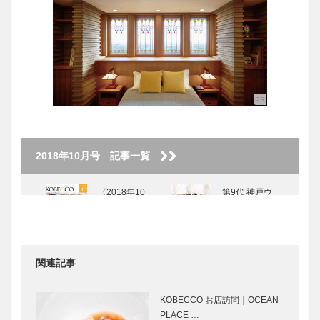
2018年10月号 記事一覧
〈2018年10
第9代 神戸ウ
月号〉
エディングク
イーン 3名決
定！（Kobe
Wedding
関連記事
Quee…
ファンタジ
輝く女性Ⅱ
ー・ディレク
Vol.5 画
KOBECCO お店訪問｜OCEAN
ター 小山 進
家 中北 紘
PLACE …