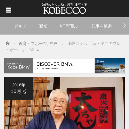
グルメ
観光
KOBE散歩
記事を検索
ト
Home
教育・スポーツ
,
神戸
連載コラム 「続・第二のプレ
イボール」｜Vol.4
2018年
10月号