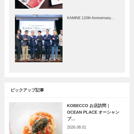
音楽のあるま
海風の里に続
ち♬12 毎
く信仰の歴史
年10月の二
を訪ねる 平
KAMINE 120th Anniversary…
日間、北野坂
戸・五島列島
がジャズスト
の旅
リートに
神戸鉄人伝
世界の民芸猫
第106回 声
ざんまい 第
楽家 清水 光
四回
彦 （しみず
みつひこ）さ
ん
連載エッセイ
連載コラム
／喫茶店の書
「続・第二の
斎から ㉙
プレイボー
ピックアップ記事
油壷から
ル」｜Vol.4
KOBECCO お店訪問｜
神戸ベイサイ
OCEAN PLACE オーシャン
ド DISCO
プ…
VIBRATION
2026.08.01
OCEAN DIS