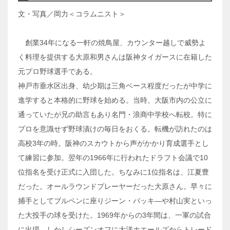
文・写真／岡力＜コラムニスト＞
創業34年になる一軒の焼鳥屋、カウンター越しで威勢よ
く料理を提供する大原和男さんは阪神タイガースに在籍した
元プロ野球選手である。
神戸市垂水区出身、幼少期は三角ベース程度だったが中学に
進学すると本格的に野球を始める。当時、大阪市内の公立に
通っていたが兄の助言もあり名門・浪商中学校へ転校。特に
プロを意識せず野球漬けの毎日をおくる。転機が訪れたのは
高校3年の時。阪神のスカウトから声がかかり育成選手とし
て練習に参加。翌年の1966年に行われたドラフト会議で10
位指名を受け正式に入団した。ちなみに1位指名は、江夏豊
だった。オールラウンドプレーヤーだった大原さん。早々に
捕手としてブルペンに座りジーン・バッキ―や村山実といっ
た大投手の球を受けた。1969年からの3年間は、一軍の試合
に出場。しかしシーズンオフに大洋ホエールズからトレード