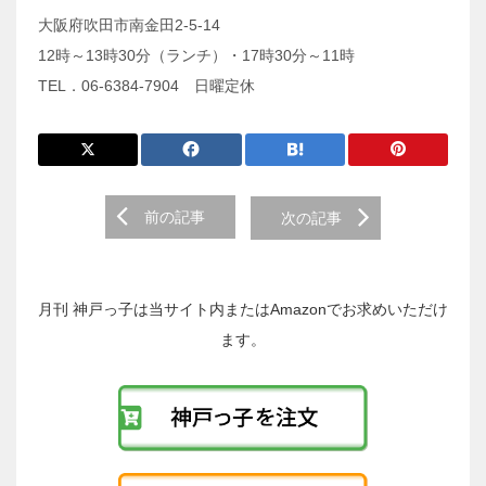
大阪府吹田市南金田2-5-14
12時～13時30分（ランチ）・17時30分～11時
TEL．06-6384-7904 日曜定休
前
前の記事
次の記事
後
の
投
稿
月刊 神戸っ子は当サイト内またはAmazonでお求めいただけ
へ
ます。
の
リ
ン
ク