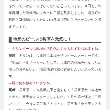
を作っていかなくてはならないと思っています。今回も、昨
年再開した気仙沼のフカヒレ工場を見学しました。南京町の
料理と気仙沼のフカヒレのコラボで何か生み出せないかと考
えています。
地元のビールで兵庫を元気に！
―キリンビールも地域の活性化に力を入れておられますね。
尾﨑
キリンは、兵庫県に工場を持つビールメーカーです。
〝地元ビールメーカー〟として、兵庫県の産品を生かした活
性化のお手伝いと、地産地消推進に貢献したいと思っていま
す。
―既に何か始めていますか。
尾﨑
兵庫県、ＪＡ兵庫六甲と協力して「兵庫県産ご当地カ
クテル」審査会をスタートしました。１月の第一弾は「二郎
いちご」、今後は第二弾「トマト」、第三弾「小松菜」と５