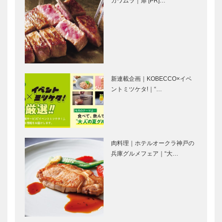
カワムラ｜扉 [PR]…
地カクテル」
も青春 【其
登場／カクテ
の三十三】
ル・コンペ
湯けむり便
発信！デザイン都市「ぐる
り 連載第
っとポートアイランド」
新連載企画｜KOBECCO×イベ
4.5回
ー 扉
ントミツケタ!｜“…
健康で不安の
“インフォグ
ない環境づく
ラフィック
り／医療法
ス”で 科学と
肉料理｜ホテルオークラ神戸の
人 康雄会
社会をつな
兵庫グルメフェア｜“大…
西病院 理事
ぐ ～進化す
長 西 昂さ
るビジュア
教育力の 甲
婦人の力で
ん
ル・ソリュ
南をめざして
より良い街を
ー…