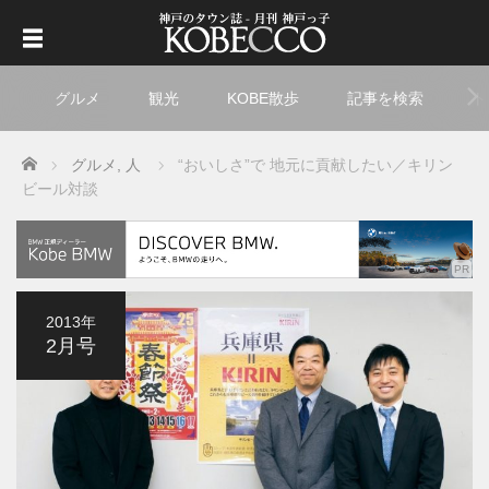
グルメ
観光
KOBE散歩
記事を検索
ト
Home
グルメ
,
人
“おいしさ”で 地元に貢献したい／キリン
ビール対談
2013年
2月号