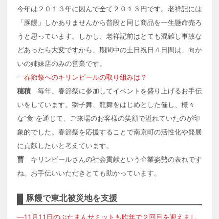
今年は２０１３年に因んで全て２０１３円です。老祥記には
「豚饅」しかありませんから普段と同じ商品を一生懸命売ろ
うと思っています。しかし、老祥記前はとても混雑し事故な
どあったら大変ですから、期間中の土日祝日４日間は、向か
いの姉妹店のみの営業です。
―春節祭へのキリンビールの取り組みは？
穂積
毎年、春節祭に参加してイベントを盛り上げるお手伝
いをしています。獅子舞、龍舞をはじめとした催し、様々
な“食”を通じて、ご来場のお客様の笑顔で溢れていたのが印
象的でした。春節祭を応援することで南京町の活性化や発展
に貢献したいと考えています。
曹
キリンビールさんの社会貢献という企業姿勢の表れです
ね。お手伝いいただきとても助かっています。
豚饅で東北被災地を支援
―11月11日のぶたまんサミットも昨年で２回目を迎えまし