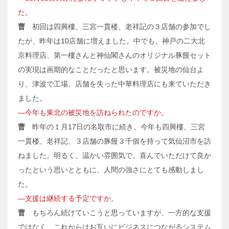
た。
曹
初回は四興樓、三宮一貫楼、老祥記の３店舗の参加でし
たが、昨年は10店舗に増えました。中でも、神戸の二大北
京料理店、第一樓さんと神仙閣さんのオリジナル豚饅セット
の実現は画期的なことだったと思います。被災地の仙台よ
り、津波で工場、店舗を失った中華料理店にも来ていただき
ました。
―今年も東北の被災地を訪ねられたのですか。
曹
昨年の１月17日の名取市に続き、今年も四興樓、三宮
一貫楼、老祥記、３店舗の豚饅３千個を持って気仙沼市を訪
ねました。明るく、温かい雰囲気で、喜んでいただけて良か
ったという思いとともに、人間の強さにとても感動しまし
た。
―支援は継続する予定ですか。
曹
もちろん続けていこうと思っていますが、一方的な支援
ではなく、これからはお互いにビジネスにつながるシステム