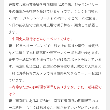
戸市立兵庫商業高等学校龍獅團も10年来、ジャランベサー
ルの先生から指導を受けているそうです。くしくも同校も
25周年、ジャランベサールも25周年。そこで、25に因み、
９日の前夜祭では南京町広場で獅子舞を25頭出して披露し
ます。
―中国史人游行はどんなイベントですか。
曹
10日のオープニングで、歴史上の武将や皇帝、楊貴妃
などに扮して元町商店街や三宮センター街を練り歩きます。
途中で一緒に写真を撮っていただけるスポットを設けていま
す。南京町広場には、西遊記の孫悟空や猪八戒など人気者と
一緒にお手持ちのカメラで写真撮影もできるコーナーも設け
ています。
―春節祭だけのお料理や商品もありますか。また、老祥記で
は？
曹
南京町にある31店舗が、南京町春節祭の期間限定のコ
ース料理、もしくは福袋をご用意させていただいています。