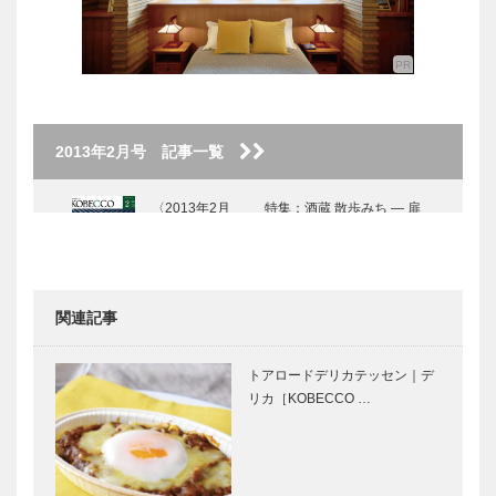
2013年2月号 記事一覧
〈2013年2月
特集：酒蔵 散歩みち — 扉
号〉
関連記事
伝統の技が生
酒蔵での「三
み出す 美酒
杯」は、 酒
トアロードデリカテッセン｜デ
と新アイテム
博士への道！
リカ［KOBECCO …
／菊正宗酒造
／櫻正宗記念
記念館／東灘
館「櫻宴（さ
区魚崎西町
くらえん）」
酒蔵から
時を旅する、
／東灘区…
「酒文化」を
古い酒蔵のミ