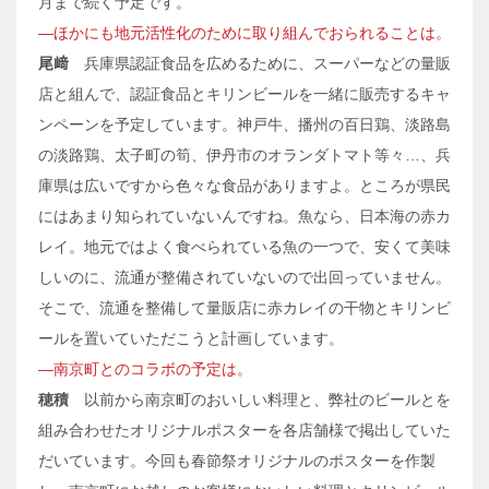
月まで続く予定です。
―ほかにも地元活性化のために取り組んでおられることは。
尾﨑
兵庫県認証食品を広めるために、スーパーなどの量販
店と組んで、認証食品とキリンビールを一緒に販売するキャ
ンペーンを予定しています。神戸牛、播州の百日鶏、淡路島
の淡路鶏、太子町の筍、伊丹市のオランダトマト等々…、兵
庫県は広いですから色々な食品がありますよ。ところが県民
にはあまり知られていないんですね。魚なら、日本海の赤カ
レイ。地元ではよく食べられている魚の一つで、安くて美味
しいのに、流通が整備されていないので出回っていません。
そこで、流通を整備して量販店に赤カレイの干物とキリンビ
ールを置いていただこうと計画しています。
―南京町とのコラボの予定は。
穂積
以前から南京町のおいしい料理と、弊社のビールとを
組み合わせたオリジナルポスターを各店舗様で掲出していた
だいています。今回も春節祭オリジナルのポスターを作製