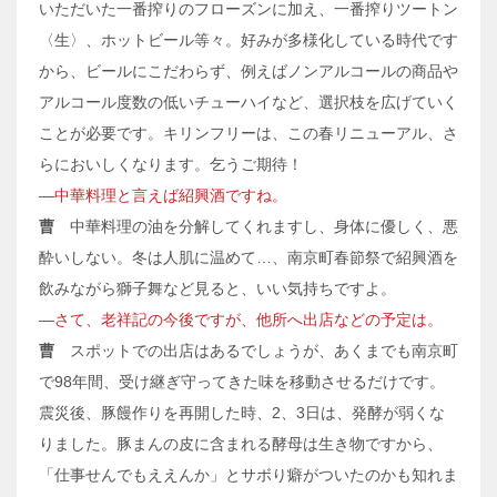
いただいた一番搾りのフローズンに加え、一番搾りツートン
〈生〉、ホットビール等々。好みが多様化している時代です
から、ビールにこだわらず、例えばノンアルコールの商品や
アルコール度数の低いチューハイなど、選択枝を広げていく
ことが必要です。キリンフリーは、この春リニューアル、さ
らにおいしくなります。乞うご期待！
―中華料理と言えば紹興酒ですね。
曹
中華料理の油を分解してくれますし、身体に優しく、悪
酔いしない。冬は人肌に温めて…、南京町春節祭で紹興酒を
飲みながら獅子舞など見ると、いい気持ちですよ。
―さて、老祥記の今後ですが、他所へ出店などの予定は。
曹
スポットでの出店はあるでしょうが、あくまでも南京町
で98年間、受け継ぎ守ってきた味を移動させるだけです。
震災後、豚饅作りを再開した時、2、3日は、発酵が弱くな
りました。豚まんの皮に含まれる酵母は生き物ですから、
「仕事せんでもええんか」とサボり癖がついたのかも知れま