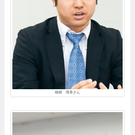
穂積 瑛章さん