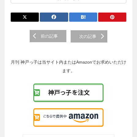
前
前の記事
次の記事
後
の
投
稿
月刊 神戸っ子は当サイト内またはAmazonでお求めいただけ
へ
ます。
の
リ
ン
ク