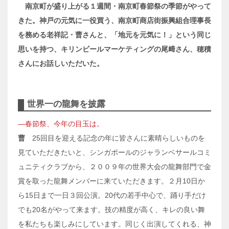
南京町が盛り上がる１週間・南京町春節祭の季節がやって
きた。神戸の元気に一役買う、南京町商店街振興組合理事長
を務める老祥記・曹さんと、「地元を元気に！」という同じ
思いを持つ、キリンビールマーケティングの尾﨑さん、穂積
さんにお話しいただいた。
世界一の龍舞を披露
―春節祭、今年の目玉は。
曹
25回目を迎える記念の年に皆さんに素晴らしいものを
見ていただきたいと、シンガポールのジャランベサールコミ
ュニティクラブから、２００９年の世界大会の龍舞部門で金
賞を取った龍舞メンバーに来ていただきます。２月10日か
ら15日まで一日３回公演。20代の若手中心で、踊り手だけ
でも20名がやって来ます。技の精度が高く、キレの良い舞
を私たちも楽しみにしています。同じく出演してくれる、神