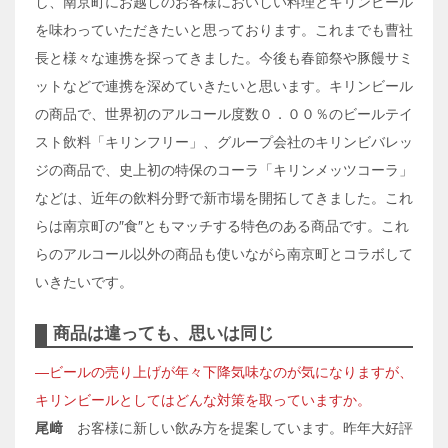
し、南京町にお越しのお客様においしい料理とキリンビール
を味わっていただきたいと思っております。これまでも曹社
長と様々な連携を探ってきました。今後も春節祭や豚饅サミ
ットなどで連携を深めていきたいと思います。キリンビール
の商品で、世界初のアルコール度数０．００％のビールテイ
スト飲料「キリンフリー」、グループ会社のキリンビバレッ
ジの商品で、史上初の特保のコーラ「キリンメッツコーラ」
などは、近年の飲料分野で新市場を開拓してきました。これ
らは南京町の″食″ともマッチする特色のある商品です。これ
らのアルコール以外の商品も使いながら南京町とコラボして
いきたいです。
商品は違っても、思いは同じ
―ビールの売り上げが年々下降気味なのが気になりますが、
キリンビールとしてはどんな対策を取っていますか。
尾﨑
お客様に新しい飲み方を提案しています。昨年大好評