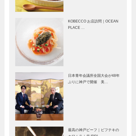
発信／神戸酒
ュージアムへ
心館／東灘区
／沢の鶴資料
御影塚町
館／灘区大石
KOBECCO お店訪問｜OCEAN
南町
PLACE …
活きの良い旬
広めたい 奥
の魚を心ゆく
が深い酒造り
まで／日本料
／沢の鶴株式
理 かじき
会社 代表取
締役社長 西
村隆治さん
お酒と文化の
蔵元が育んだ
神戸酒心館／
名門校のいま
日本青年会議所全国大会が48年
株式会社 神
／学校法人
ぶりに神戸で開催 美…
戸酒心館 代
辰馬育英会
表取締役社長
甲陽学院中学
安福武之助さ
校・高等学校
“おいしさ”で
南京町のお正
ん、常…
校長 …
地元に貢献し
月／2013南
たい／キリン
京町 春節祭
ビール対談
最高の神戸ビーフ｜ビフテキの
「兵庫産ご当
桂 吉弥の今