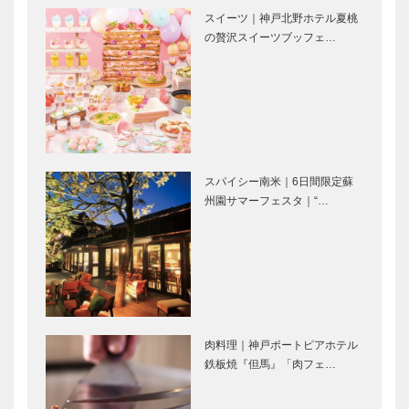
スイーツ｜神戸北野ホテル夏桃
地域コミュニ
淡路市 ええもんうまいも
の贅沢スイーツブッフェ…
ティーの一員
んツアー
として／おい
しい蜂蜜も魅
力です
南あわじ市おもてなし事
みんなの医療
業 ええもん体験ツアー
社会学 第二
十六回
スパイシー南米｜6日間限定蘇
州園サマーフェスタ｜“…
神戸市医師会
草葉達也の神
公開講座 く
戸物語
らしと健康
65
神戸鉄人伝
田辺眞人の
肉料理｜神戸ポートピアホテル
（こうべくろ
まっこと！ラ
鉄板焼『但馬』「肉フェ…
がねびとで
ジオ出張版
ん） 神戸の
「神戸っ子出