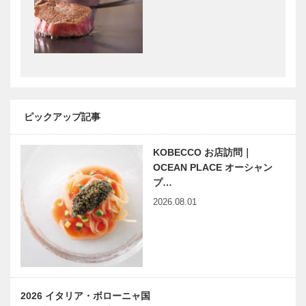
芸術・文化人
張版」14
編 第37回
KOBEアスリ
耳より
ートドリー
KOBE 瀬戸
ム! 子どもた
内クルーズシ
ちの未来への
ンポジウムin
メッセージ
神戸
33
浮世絵にみ
触媒のうた 24
ピックアップ記事
る 神戸ゆか
りの「平清
KOBECCO お店訪問｜
盛」 第14
OCEAN PLACE オーシャン
回
プ…
2026.08.01
2026 イタリア・ボローニャ国