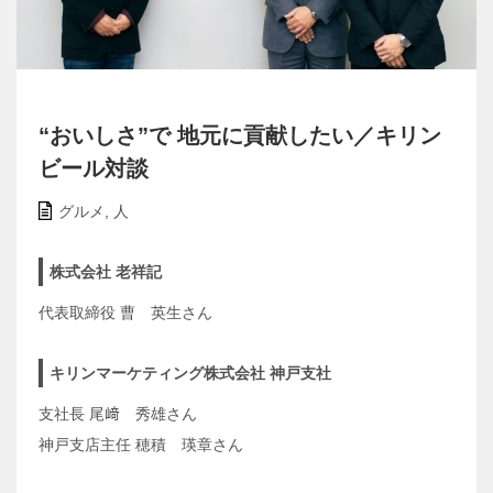
“おいしさ”で 地元に貢献したい／キリン
ビール対談
グルメ
,
人
株式会社 老祥記
代表取締役 曹 英生さん
キリンマーケティング株式会社 神戸支社
支社長 尾﨑 秀雄さん
神戸支店主任 穂積 瑛章さん