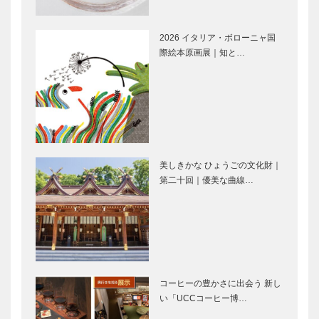
amasora
bonheurちい
さなしあわせ
2026 イタリア・ボローニャ国
際絵本原画展｜知と…
神戸で始まっ
⊘ 物語が始
て 神戸で終
まる ⊘THE
る 番外編
STORY
BEGINS –
vol.22 吉崎
航…
ジャズのセッ
Movie and
ションのよう
CARS｜アス
美しきかな ひょうごの文化財｜
に… 次の百
トンマーティ
第二十回｜優美な曲線…
年に継承す
ン
る“古美る”松
泉館
Autumn
旧湊山小学校
Festival IN
跡に「みなと
KOBE 感性の
やま水族館」
繚乱
誕生！ 五感
で生きものと
コーヒーの豊かさに出会う 新し
の一体感を
い「UCCコーヒー博…
フラウコウベ
北野ガーデン