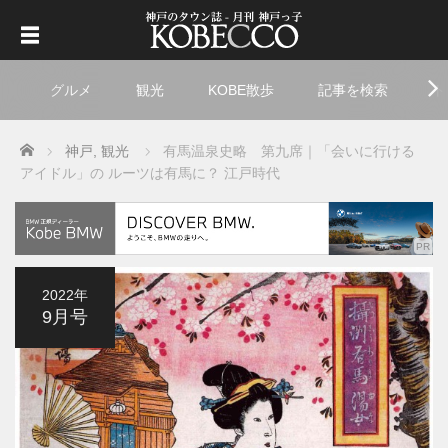
グルメ
観光
KOBE散歩
記事を検索
ト
Home
神戸
,
観光
有馬温泉史略 第九席｜「会いに行ける
アイドル」の ルーツは有馬に？ 江戸時代
2022年
9月号