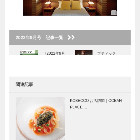
2022年9月号 記事一覧
〈2022年9月
ブティック
号〉
セリザワ｜婦
人服
［KOBECCO
Selection］
関連記事
ALEX｜トー
ボックサン｜
タルビューテ
神戸洋藝菓子
KOBECCO お店訪問｜OCEAN
ィーサロン
［KOBECCO
PLACE …
［KOBECCO
Selection イ
Selection イ
ンスタグラ
ンス…
ム］
KOBECCO
マダム・チェ
お店訪問｜
リーのpetit