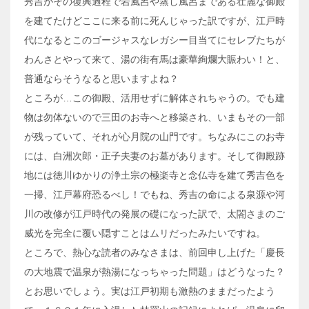
秀吉がその復興過程で岩風呂や蒸し風呂まである壮麗な御殿
を建てたけどここに来る前に死んじゃった訳ですが、江戸時
代になるとこのゴージャスなレガシー目当てにセレブたちが
わんさとやって来て、湯の街有馬は豪華絢爛大賑わい！と、
普通ならそうなると思いますよね？
ところが…この御殿、活用せずに解体されちゃうの。でも建
物は勿体ないので三田のお寺へと移築され、いまもその一部
が残っていて、それが心月院の山門です。ちなみにこのお寺
には、白洲次郎・正子夫妻のお墓があります。そして御殿跡
地には徳川ゆかりの浄土宗の極楽寺と念仏寺を建て秀吉色を
一掃、江戸幕府恐るべし！でもね、秀吉の命による泉源や河
川の改修が江戸時代の発展の礎になった訳で、太閤さまのご
威光を完全に覆い隠すことはムリだったみたいですね。
ところで、熱心な読者のみなさまは、前回申し上げた「慶長
の大地震で温泉が熱湯になっちゃった問題」はどうなった？
とお思いでしょう。実は江戸初期も激熱のままだったよう