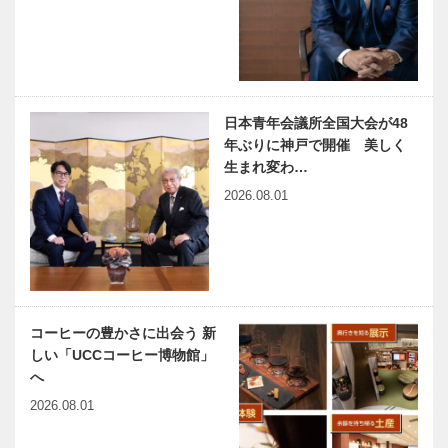
Vol.13 神戸
に 思うこと （下）…
大学医学部附
属病院 膠原
病リウマチ内
神戸のカクシ
元町映画館
科…
ボタン 第一
vol.9｜映画
〇五回 選り
の歩みと重な
日本青年会議所全国大会が48
すぐりの食材
る、アリスを
年ぶりに神戸で開催 美しく
が一鍋で二度
探す旅路
生まれ変わ…
美味しい！！
2026.08.01
連載エッセイ
風さやか 愛
奇跡の…
／喫茶店の書
と夢♥永遠の
斎から76
タカラジェン
草野心平つな
ヌ感謝と愛の
がり
放送23周年
有馬温泉史
FUN TIME ～
コーヒーの豊かさに出会う 新
略 第九席｜
楽しい時間、
しい「UCCコーヒー博物館」
「会いに行け
おしえてくだ
へ
るアイドル」
さい～ ゲス
の ルーツは
ト：萩原 英
2026.08.01
有馬に？ 江
治さん
神戸偉人伝外伝 ～知られ
木のすまいプ
戸時代