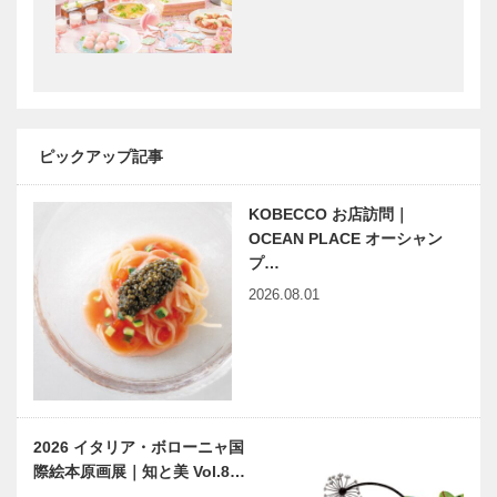
PROJECT
永田良介商店
映画をかんが
150周年記念
える ｜
永⽥良介商店
vol.18 ｜ 井
がセレクトす
筒 和幸
る 絨毯展
ピックアップ記事
ゴルフを通し
平尾工務店
て人生を豊か
「オーガニッ
に “100切
クハウス」
KOBECCO お店訪問｜
り”チャレン
お住まい探訪
OCEAN PLACE オーシャン
ジの先に見え
［Vol.1］
プ…
てくるものが
2026.08.01
丹波焼の伝統
先染め織物
ある
を受け継ぎな
「播州織」の
がら、 現代
技術を用いた
の生活に合う
個性ゆたかで
器づくりを
色鮮やかなイ
ッテンモノの
豊岡市、カバ
「made in
ショール…
2026 イタリア・ボローニャ国
ンストリート
Japan」にこ
際絵本原画展｜知と美 Vol.8…
の南端に位置
だわる
する、 クリ
「made in