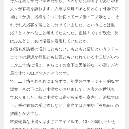
そんなありがたい温泉だから、大名から犯罪者まであらゆる
人々が有馬を訪ねます。入浴は室町の頃と変わらず外湯で浴
場は１か所、浴槽を２つに仕切って一ノ湯・二ノ湯とし、そ
れぞれ入浴客を宿ごとに分けていました。ということは混
浴？とスケベなこと考えてたあなた、正解！ですが残念、男
はふんどし、女は湯着を着用していたとか。
お宿も来訪者の増加にともない、もともと宿坊というタテマ
エでその起源が行基とも仁西ともいわれている十二坊がいつ
しか二十坊に増え、さらにその傘下に民泊的な「小宿」が有
馬全体で70ほどできたそうです。
で、二十坊それぞれに１名ずつ、年増のマネージャー的な大
湯女、その下に若い小湯女がおりまして、お客のお世話をし
ておりました。特に小湯女は宿から浴場へ案内し、浴場では
下足番や衣類の受け渡しなど、宴席ではお酌や「有馬節」の
披露とか大忙し。
容姿端麗な小湯女はまさにアイドルで、13～23歳くらいと