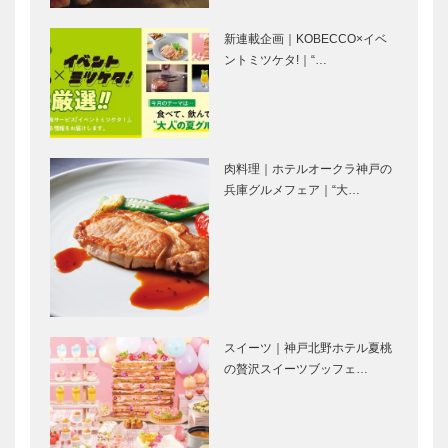
ボックサン｜
ゴンチャロフ
神戸洋藝菓子
製菓｜洋菓子
新連載企画｜KOBECCO×イベ
［KOBECCO
［KOBECCO
ントミツケタ!｜“…
Selection］
Selection］
永田良介商店
マキシン｜帽
｜オーダーメ
子専門店
イド家具
［KOBECCO
肉料理｜ホテルオークラ神戸の
［KOBECCO
Selection］
兵庫グルメフェア｜“大…
Selection］
トータル ビ
御菓子司 常
ューティーサ
盤堂｜和菓子
ロン｜アレッ
［KOBECCO
クス
Selection］
［KOBECCO
Selection］
スイーツ｜神戸北野ホテル夏桃
KOBE
「ひょうご
の贅沢スイーツブッフェ…
NIGHT
国」初開催！
PICNIC みな
｜HYOGO産
とスポーツ
を世界に発信
DAYS
する