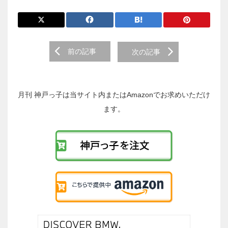
前
前の記事
次の記事
後
の
投
稿
月刊 神戸っ子は当サイト内またはAmazonでお求めいただけ
へ
ます。
の
リ
ン
ク