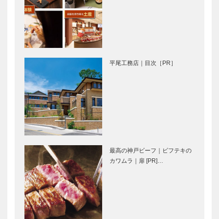
｜ジュエリー
｜フレンチレ
&アクセサリ
ストラン
ー
［KOBECCO
［KOBECCO
Selection］
Selecti…
神戸御影メゾ
ガゼボ｜イン
ンデコール｜
テリアショッ
平尾工務店｜目次［PR］
オートクチュ
プ
ールインテリ
［KOBECCO
ア
Selection］
［KOBECCO
㊎柴田音吉洋
トアロードデ
Select…
服店｜ハンド
リカテッセン
メイド ビス
｜デリカ
ポークテーラ
［KOBECCO
ー
Selection］
最高の神戸ビーフ｜ビフテキの
［KOBECCO
カワムラ｜扉 [PR]…
STUDIO
マイスター大
Select…
KIICHI｜革小
学堂｜メガネ
物
［KOBECCO
［KOBECCO
Selection］
Selection］