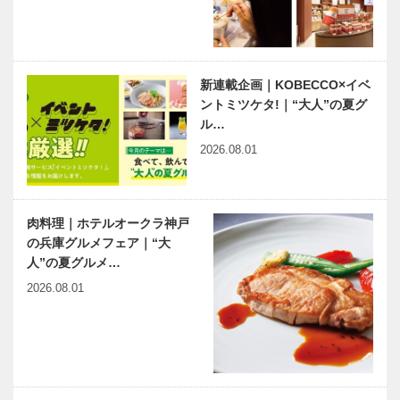
ざる偉業～㉙前編 谷崎潤
ロジェクト｜
一郎
平尾工務店｜
畳編｜Vol.1
新連載企画｜KOBECCO×イベ
NEKOBE｜
ントミツケタ!｜“大人”の夏グ
vol.47｜
ル…
SONE（ソ
ネ）
2026.08.01
肉料理｜ホテルオークラ神戸
の兵庫グルメフェア｜“大
人”の夏グルメ…
2026.08.01