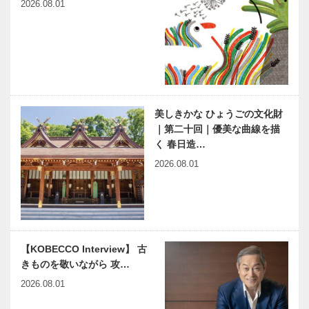
2026.08.01
エイターが手
kobe」をコ
がけるアトリ
ンセ…
資源循環と自
もっちプチが
エ＆ショ…
然エネルギー
楽しい、誰で
の普及モデル
も日常的に食
を目指し、
べやすい キ
オーガニック
ラリモチのも
栽培の山田錦
ち麦おこわ・
美しきかな ひょうごの文化財
“KOBEタラ
食のよろこび
を使用し…
もち麦お…
｜第二十回｜優美な曲線を描
ソセラピーウ
を、一から、
く 春日造…
ェルネスクル
豚饅から。子
ーズ” 船上で
ども達の豚饅
2026.08.01
の海洋療法体
づくり体験
験を boh b…
「老祥記放課
六甲山サイレ
兵庫県医師会
後キッチン…
ンスリゾート
の「みんなの
のディレクシ
医療社会学」
ョンも手がけ
第135回
【KOBECCO Interview】 古
る建築界の巨
きものを敬いながら 攻…
匠ミケーレ・
神大病院の魅
harmony（はーもにぃ）
2026.08.01
デ・ルッ…
力はココだ！
Vol.55 ウクライナ避難民