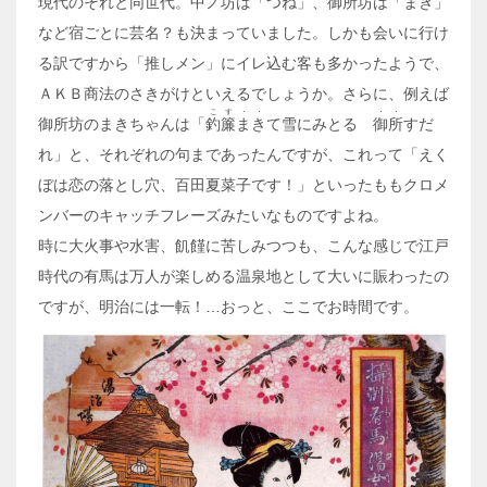
現代のそれと同世代。中ノ坊は「つね」、御所坊は「まき」
など宿ごとに芸名？も決まっていました。しかも会いに行け
る訳ですから「推しメン」にイレ込む客も多かったようで、
ＡＫＢ商法のさきがけといえるでしょうか。さらに、例えば
こす・・
・・
御所坊のまきちゃんは「
釣簾まき
て雪にみとるゝ
御所
すだ
れ」と、それぞれの句まであったんですが、これって「えく
ぼは恋の落とし穴、百田夏菜子です！」といったももクロメ
ンバーのキャッチフレーズみたいなものですよね。
時に大火事や水害、飢饉に苦しみつつも、こんな感じで江戸
時代の有馬は万人が楽しめる温泉地として大いに賑わったの
ですが、明治には一転！…おっと、ここでお時間です。