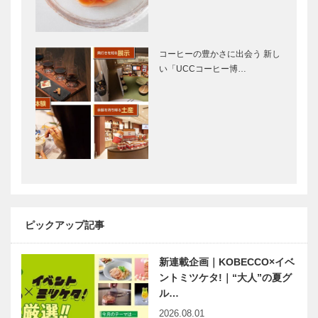
Selection］
KOBE
「ひょうご
NIGHT
国」初開催！
PICNIC みな
｜HYOGO産
コーヒーの豊かさに出会う 新し
とスポーツ
を世界に発信
い「UCCコーヒー博…
DAYS
する
PROJECT
永田良介商店
映画をかんが
150周年記念
える ｜
永⽥良介商店
vol.18 ｜ 井
がセレクトす
筒 和幸
る 絨毯展
ゴルフを通し
平尾工務店
て人生を豊か
「オーガニッ
に “100切
クハウス」
ピックアップ記事
り”チャレン
お住まい探訪
ジの先に見え
［Vol.1］
新連載企画｜KOBECCO×イベ
てくるものが
丹波焼の伝統
先染め織物
ある
ントミツケタ!｜“大人”の夏グ
を受け継ぎな
「播州織」の
ル…
がら、 現代
技術を用いた
2026.08.01
の生活に合う
個性ゆたかで