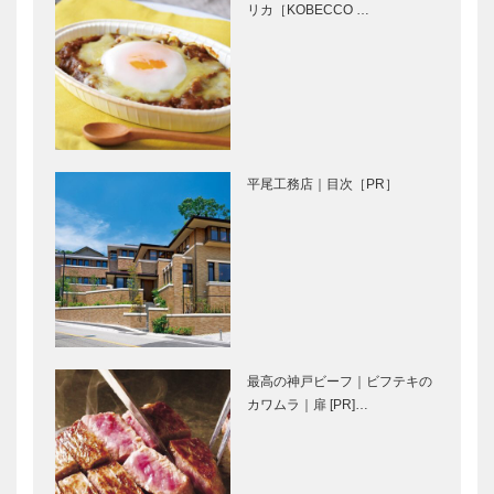
リカ［KOBECCO …
［KOBECCO
Selection イ
Selection イ
ンスタグラ
ンス…
ム］
KOBECCO
マダム・チェ
お店訪問｜
リーのpetit
amasora
bonheurちい
さなしあわせ
平尾工務店｜目次［PR］
神戸で始まっ
⊘ 物語が始
て 神戸で終
まる ⊘THE
る 番外編
STORY
BEGINS –
vol.22 吉崎
航…
ジャズのセッ
Movie and
ションのよう
CARS｜アス
最高の神戸ビーフ｜ビフテキの
に… 次の百
トンマーティ
カワムラ｜扉 [PR]…
年に継承す
ン
る“古美る”松
泉館
Autumn
旧湊山小学校