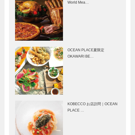
STUDIO
マイスター大
World Mea…
Select…
KIICHI｜革小
学堂｜メガネ
物
［KOBECCO
［KOBECCO
Selection］
Selection］
ボックサン｜
ゴンチャロフ
神戸洋藝菓子
製菓｜洋菓子
［KOBECCO
［KOBECCO
OCEAN PLACE夏限定
Selection］
Selection］
OKAWARI BE…
永田良介商店
マキシン｜帽
｜オーダーメ
子専門店
イド家具
［KOBECCO
［KOBECCO
Selection］
Selection］
KOBECCO お店訪問｜OCEAN
トータル ビ
御菓子司 常
PLACE …
ューティーサ
盤堂｜和菓子
ロン｜アレッ
［KOBECCO
クス
Selection］
［KOBECCO