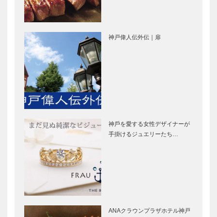
Festival IN
跡に「みなと
KOBE 感性の
やま水族館」
繚乱
誕生！ 五感
で生きものと
神戸偉人伝外伝｜扉
の一体感を
フラウコウベ
北野ガーデン
｜ジュエリー
｜フレンチレ
&アクセサリ
ストラン
ー
［KOBECCO
［KOBECCO
Selection］
Selecti…
神戸御影メゾ
ガゼボ｜イン
ンデコール｜
テリアショッ
神⼾を愛する⼥性デザイナーが
オートクチュ
プ
⼿掛けるジュエリーたち…
ールインテリ
［KOBECCO
ア
Selection］
［KOBECCO
㊎柴田音吉洋
トアロードデ
Select…
服店｜ハンド
リカテッセン
メイド ビス
｜デリカ
ポークテーラ
［KOBECCO
ー
Selection］
ANAクラウンプラザホテル神戸
［KOBECCO