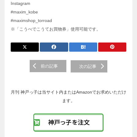
Instagram
#maxim_kobe
#maximshop_torroad
※「こうべでこうてお買物券」使用可能です。
前
前の記事
次の記事
後
の
投
稿
月刊 神戸っ子は当サイト内またはAmazonでお求めいただけ
へ
ます。
の
リ
ン
ク