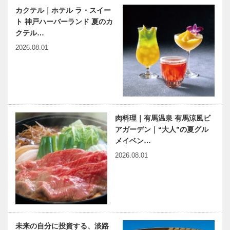
略 第九席｜
楽しい時間、
カクテル｜ホテル ラ・スイー
「会いに行け
おしえてくだ
ト 神戸ハーバーランド 夏のカ
るアイドル」
さい～ ゲス
クテル…
の ルーツは
ト：萩原 英
有馬に？ 江
治さん
2026.08.01
神戸偉人伝外伝 ～知られ
木のすまいプ
戸時代
ざる偉業～㉙前編 谷崎潤
ロジェクト｜
一郎
平尾工務店｜
畳編｜Vol.1
NEKOBE｜
肉料理｜有馬温泉 有馬涼風ビ
vol.47｜
アガーデン｜“大人”の夏グル
SONE（ソ
メイベン…
ネ）
2026.08.01
未来の自分に投資する、淡路