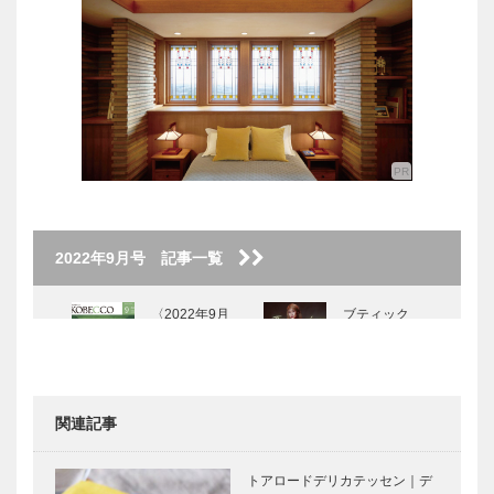
2022年9月号 記事一覧
〈2022年9月
ブティック
号〉
セリザワ｜婦
人服
［KOBECCO
Selection］
関連記事
ALEX｜トー
ボックサン｜
タルビューテ
神戸洋藝菓子
トアロードデリカテッセン｜デ
ィーサロン
［KOBECCO