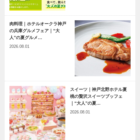
器づくりを
色鮮やかなイ
ッテンモノの
豊岡市、カバ
「made in
ショール…
ンストリート
Japan」にこ
肉料理｜ホテルオークラ神戸
の南端に位置
だわる
の兵庫グルメフェア｜“大
する、 クリ
「made in
人”の夏グルメ…
エイターが手
kobe」をコ
2026.08.01
がけるアトリ
ンセ…
資源循環と自
もっちプチが
エ＆ショ…
然エネルギー
楽しい、誰で
の普及モデル
も日常的に食
を目指し、
べやすい キ
オーガニック
ラリモチのも
栽培の山田錦
ち麦おこわ・
スイーツ｜神戸北野ホテル夏
“KOBEタラ
食のよろこび
を使用し…
もち麦お…
桃の贅沢スイーツブッフェ
ソセラピーウ
を、一から、
｜“大人”の夏…
ェルネスクル
豚饅から。子
ーズ” 船上で
ども達の豚饅
2026.08.01
の海洋療法体
づくり体験
験を boh b…
「老祥記放課
六甲山サイレ
兵庫県医師会
後キッチン…
ンスリゾート
の「みんなの
のディレクシ
医療社会学」