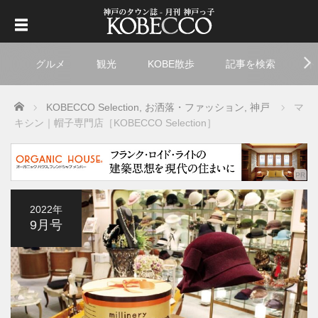
グルメ
観光
KOBE散歩
記事を検索
ト
Home
KOBECCO Selection
,
お洒落・ファッション
,
神戸
マ
キシン｜帽子専門店［KOBECCO Selection］
2022年
9月号