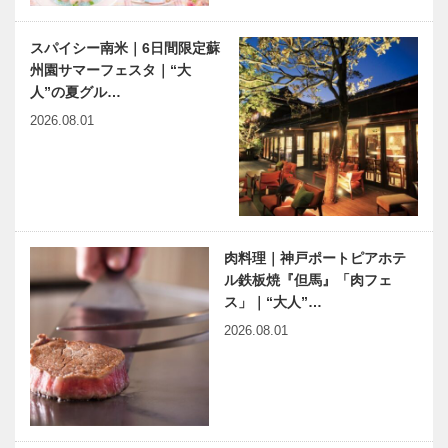
ョンも手がけ
第135回
る建築界の巨
スパイシー南米｜6日間限定蘇
匠ミケーレ・
州園サマーフェスタ｜“大
神大病院の魅
harmony（はーもにぃ）
デ・ルッ…
人”の夏グル…
力はココだ！
Vol.55 ウクライナ避難民
Vol.13 神戸
に 思うこと （下）…
2026.08.01
大学医学部附
属病院 膠原
病リウマチ内
神戸のカクシ
元町映画館
科…
ボタン 第一
vol.9｜映画
〇五回 選り
の歩みと重な
すぐりの食材
る、アリスを
肉料理｜神戸ポートピアホテ
が一鍋で二度
探す旅路
ル鉄板焼『但馬』「肉フェ
美味しい！！
ス」｜“大人”…
連載エッセイ
風さやか 愛
奇跡の…
2026.08.01
／喫茶店の書
と夢♥永遠の
斎から76
タカラジェン
草野心平つな
ヌ感謝と愛の
がり
放送23周年
有馬温泉史
FUN TIME ～