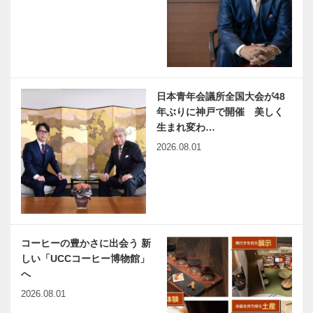
病リウマチ内
神戸のカクシ
元町映画館
科…
ボタン 第一
vol.9｜映画
〇五回 選り
の歩みと重な
すぐりの食材
る、アリスを
が一鍋で二度
探す旅路
美味しい！！
日本青年会議所全国大会が48
連載エッセイ
風さやか 愛
奇跡の…
年ぶりに神戸で開催 美しく
／喫茶店の書
と夢♥永遠の
生まれ変わ…
斎から76
タカラジェン
2026.08.01
草野心平つな
ヌ感謝と愛の
がり
放送23周年
有馬温泉史
FUN TIME ～
略 第九席｜
楽しい時間、
「会いに行け
おしえてくだ
るアイドル」
さい～ ゲス
コーヒーの豊かさに出会う 新
の ルーツは
ト：萩原 英
しい「UCCコーヒー博物館」
有馬に？ 江
治さん
神戸偉人伝外伝 ～知られ
木のすまいプ
へ
戸時代
ざる偉業～㉙前編 谷崎潤
ロジェクト｜
2026.08.01
一郎
平尾工務店｜