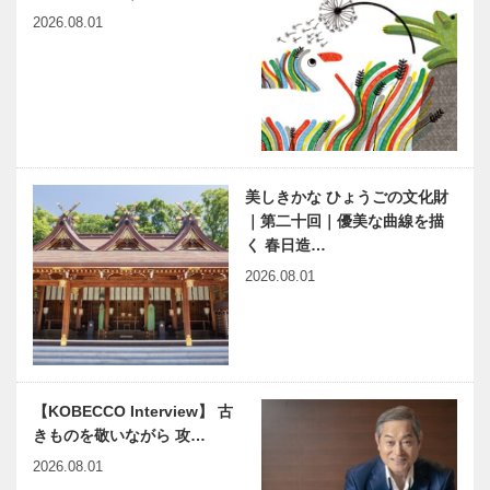
資源循環と自
もっちプチが
エ＆ショ…
2026.08.01
然エネルギー
楽しい、誰で
の普及モデル
も日常的に食
を目指し、
べやすい キ
オーガニック
ラリモチのも
栽培の山田錦
ち麦おこわ・
“KOBEタラ
食のよろこび
を使用し…
もち麦お…
ソセラピーウ
を、一から、
ェルネスクル
豚饅から。子
美しきかな ひょうごの文化財
ーズ” 船上で
ども達の豚饅
｜第二十回｜優美な曲線を描
の海洋療法体
づくり体験
く 春日造…
験を boh b…
「老祥記放課
六甲山サイレ
兵庫県医師会
2026.08.01
後キッチン…
ンスリゾート
の「みんなの
のディレクシ
医療社会学」
ョンも手がけ
第135回
る建築界の巨
匠ミケーレ・
神大病院の魅
harmony（はーもにぃ）
デ・ルッ…
【KOBECCO Interview】 古
力はココだ！
Vol.55 ウクライナ避難民
きものを敬いながら 攻…
Vol.13 神戸
に 思うこと （下）…
大学医学部附
2026.08.01
属病院 膠原