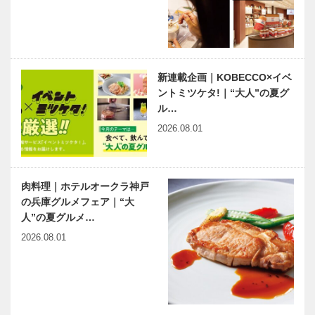
畳編｜Vol.1
NEKOBE｜
vol.47｜
SONE（ソ
新連載企画｜KOBECCO×イベ
ネ）
ントミツケタ!｜“大人”の夏グ
ル…
2026.08.01
肉料理｜ホテルオークラ神戸
の兵庫グルメフェア｜“大
人”の夏グルメ…
2026.08.01