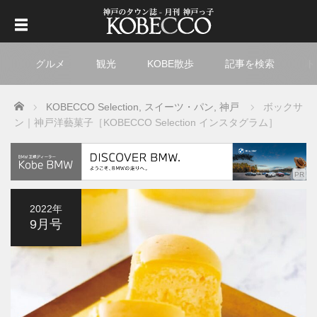
グルメ
観光
KOBE散歩
記事を検索
ト
Home
KOBECCO Selection
,
スイーツ・パン
,
神戸
ボックサ
ン｜神戸洋藝菓子
［KOBECCO Selection インスタグラム］
2022年
9月号