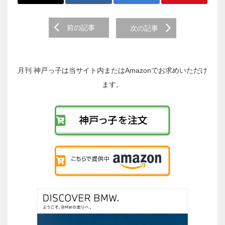
前
前の記事
次の記事
後
の
投
稿
月刊 神戸っ子は当サイト内またはAmazonでお求めいただけ
へ
ます。
の
リ
ン
ク