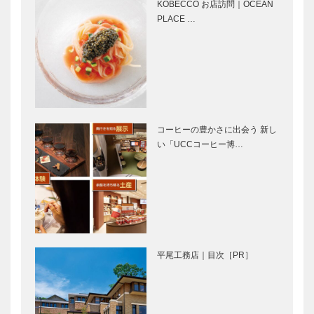
KOBECCO お店訪問｜OCEAN
PLACE …
神戸で始まっ
⊘ 物語が始
て 神戸で終
まる ⊘THE
る 番外編
STORY
BEGINS –
vol.22 吉崎
航…
ジャズのセッ
Movie and
ションのよう
CARS｜アス
コーヒーの豊かさに出会う 新し
に… 次の百
トンマーティ
い「UCCコーヒー博…
年に継承す
ン
る“古美る”松
泉館
Autumn
旧湊山小学校
Festival IN
跡に「みなと
KOBE 感性の
やま水族館」
繚乱
誕生！ 五感
で生きものと
平尾工務店｜目次［PR］
の一体感を
フラウコウベ
北野ガーデン
｜ジュエリー
｜フレンチレ
&アクセサリ
ストラン
ー
［KOBECCO