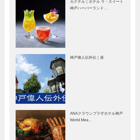
［KOBECCO
［KOBECCO
カクテル｜ホテル ラ・スイート
Selection］
Selection］
神戸ハーバーランド…
永田良介商店
マキシン｜帽
｜オーダーメ
子専門店
イド家具
［KOBECCO
［KOBECCO
Selection］
Selection］
神戸偉人伝外伝｜扉
トータル ビ
御菓子司 常
ューティーサ
盤堂｜和菓子
ロン｜アレッ
［KOBECCO
クス
Selection］
［KOBECCO
Selection］
KOBE
「ひょうご
NIGHT
国」初開催！
PICNIC みな
｜HYOGO産
ANAクラウンプラザホテル神戸
とスポーツ
を世界に発信
World Mea…
DAYS
する
PROJECT
永田良介商店
映画をかんが