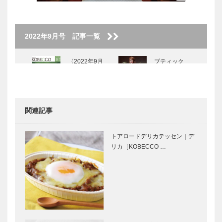
2022年9月号 記事一覧
〈2022年9月
ブティック
号〉
セリザワ｜婦
人服
［KOBECCO
Selection］
関連記事
ALEX｜トー
ボックサン｜
タルビューテ
神戸洋藝菓子
トアロードデリカテッセン｜デ
ィーサロン
［KOBECCO
リカ［KOBECCO …
［KOBECCO
Selection イ
Selection イ
ンスタグラ
ンス…
ム］
KOBECCO
マダム・チェ
お店訪問｜
リーのpetit
amasora
bonheurちい
さなしあわせ