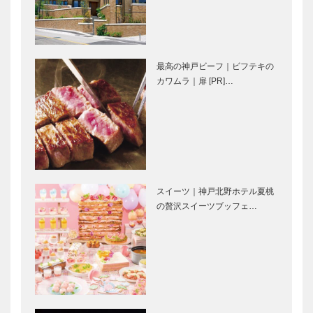
［KOBECCO
Selection］
Selecti…
神戸御影メゾ
ガゼボ｜イン
ンデコール｜
テリアショッ
最高の神戸ビーフ｜ビフテキの
オートクチュ
プ
カワムラ｜扉 [PR]…
ールインテリ
［KOBECCO
ア
Selection］
［KOBECCO
㊎柴田音吉洋
トアロードデ
Select…
服店｜ハンド
リカテッセン
メイド ビス
｜デリカ
ポークテーラ
［KOBECCO
ー
Selection］
スイーツ｜神戸北野ホテル夏桃
［KOBECCO
STUDIO
マイスター大
の贅沢スイーツブッフェ…
Select…
KIICHI｜革小
学堂｜メガネ
物
［KOBECCO
［KOBECCO
Selection］
Selection］
ボックサン｜
ゴンチャロフ
神戸洋藝菓子
製菓｜洋菓子