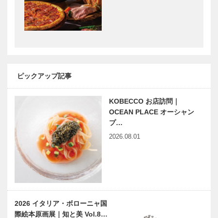
150周年記念
える ｜
永⽥良介商店
vol.18 ｜ 井
がセレクトす
筒 和幸
る 絨毯展
ゴルフを通し
平尾工務店
て人生を豊か
「オーガニッ
に “100切
クハウス」
ピックアップ記事
り”チャレン
お住まい探訪
ジの先に見え
［Vol.1］
KOBECCO お店訪問｜
てくるものが
丹波焼の伝統
先染め織物
ある
OCEAN PLACE オーシャン
を受け継ぎな
「播州織」の
プ…
がら、 現代
技術を用いた
2026.08.01
の生活に合う
個性ゆたかで
器づくりを
色鮮やかなイ
ッテンモノの
豊岡市、カバ
「made in
ショール…
ンストリート
Japan」にこ
の南端に位置
だわる
する、 クリ
「made in
2026 イタリア・ボローニャ国
エイターが手
kobe」をコ
際絵本原画展｜知と美 Vol.8…
がけるアトリ
ンセ…