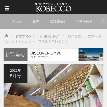
グルメ
観光
KOBE散歩
記事を検索
ト
Home
おすすめスポット
,
建築
,
神戸
神戸を愛し、世界へ羽
ばたく子どもたちへ 本の森をプレゼント
2022年
5月号