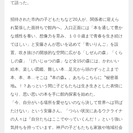
て語った。
招待された市内の子どもたちなど20人が、関係者に迎えら
れ緊張した面持ちで館内へ。入口正面には「本を通して豊か
な感性を養い、想像力を育み、１００歳まで青春を生き続け
てほしい」と安藤さんが思いを込めて「青いりんご」を設
置。吹き抜けの開放的な空間に広がる「しぜんの森」「くら
しの森」「げいじゅつの森」など全15の森には、かわいい
絵本、楽しい図鑑、難しい本…足元から頭のずっと上まで
本、本、本…そこは〝本の森〟。あちらこちらに〝秘密基
地〟！？あっという間に子どもたちは生き生きとした表情に
なり、思い思いの本を手に館内探索を始めた。
「今、自分がいる場所を愛せないのなら決して世界へは羽ば
たけない」という安藤さん。「つらい状況にあるウクライナ
の人々は『自分たちはここでやっていくんだ！』という強い
気持ちを持っています。神戸の子どもたちも家族や地域社会