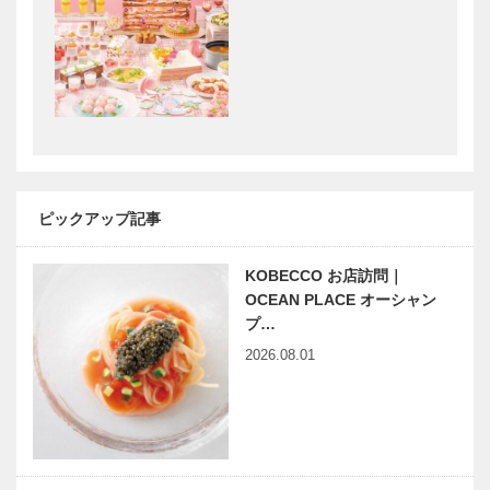
｜デリカ
［KOBECCO
［KOBECCO
Selection］
Selection］
Hair&Face
アレックス｜
Elizabeth｜
トータル ビ
ヘアサロン
ューティーサ
［KOBECCO
ロン
S…
［KOBECCO
Selection］
ピックアップ記事
マキシン｜帽
ボックサン｜
子専門店
神戸洋藝菓子
［KOBECCO
［KOBECCO
KOBECCO お店訪問｜
Selection］
Selection］
OCEAN PLACE オーシャン
プ…
2026.08.01
スポーツ文化
プロスポーツ
創出の拠点
チームが横に
母港〝マザー
つながり 地
ポート〟に｜
域に貢献し健
Produced by
全なアスリー
HAYA…
ト育成をサポ
「人とのつな
映画をかんが