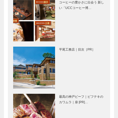
ショップ
コーヒーの豊かさに出会う 新し
い「UCCコーヒー博…
神戸で始まっ
横尾忠則の本
て 神戸で終
る ㉗
[ 広告 ] 平尾
⊘ 物語が始
工務店
まる ⊘THE
平尾工務店｜目次［PR］
STORY
BEGINS –
vol.18 平山
秀…
[ 広告 ]
永田良介商店
JAGUAR &
｜オーダーメ
LAND
イド家具
ROVER
［KOBECCO
Selection］
最高の神戸ビーフ｜ビフテキの
カワムラ｜扉 [PR]…
STUDIO
御菓子司 常
KIICHI｜革小
盤堂｜和菓子
物
［KOBECCO