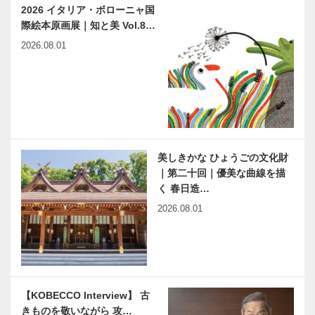
ート
2026 イタリア・ボローニャ国
がり」を大切
える ｜
際絵本原画展｜知と美 Vol.8…
にして、
vol.14 ｜ 井
「書く文化の
筒 和幸
2026.08.01
素晴らしさ」
を広めたい
味も香りも見
神大病院の魅
た目もインパ
力はココだ！
クト大‼ 「第
Vol.9 神戸大
1回ドリーム
学大学院 医
豚饅プロジェ
学研究科 内
クト」
科学講座 消
美しきかな ひょうごの文化財
元町映画館
「もっと自分
化…
｜第二十回｜優美な曲線を描
vol.5｜人生
のことを大切
く 春日造…
を諦めない女
にしたい」と
たち
気づかせてく
2026.08.01
れた映画
有馬温泉史
神戸偉人伝外伝 ～知られ
略 第五席｜
ざる偉業～㉕後編 カー
謎のベールに
ル・ユーハイム
包まれた 有
【KOBECCO Interview】 古
馬の復興主、
きものを敬いながら 攻…