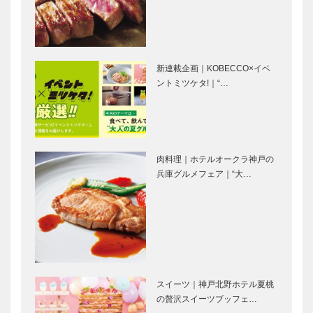
［KOBECCO
Selection］
Selection］
ガゼボ｜イン
ブティック
テリアショッ
セリザワ｜婦
新連載企画｜KOBECCO×イベ
プ
人服
ントミツケタ!｜“…
［KOBECCO
［KOBECCO
Selection］
Selection］
神戸御影メゾ
マイスター大
ンデコール｜
学堂｜メガネ
オートクチュ
［KOBECCO
肉料理｜ホテルオークラ神戸の
ールインテリ
Selection］
兵庫グルメフェア｜“大…
ア
［KOBECCO
㊎柴田音吉洋
北野ガーデン
Select…
服店｜ハンド
｜フレンチレ
メイド ビス
ストラン
ポークテーラ
［KOBECCO
ー
Selection］
［KOBECCO
スイーツ｜神戸北野ホテル夏桃
トアロードデ
ゴンチャロフ
Select…
の贅沢スイーツブッフェ…
リカテッセン
製菓｜洋菓子