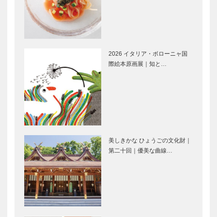
ンスタグ…
ンスタ…
神戸を愛し、
KOBECCO
世界へ羽ばた
お店訪問｜
く子どもたち
BAR 崑崙
へ 本の森を
プレゼント
2026 イタリア・ボローニャ国
際絵本原画展｜知と…
KOBECCO
マダム・チェ
お店訪問｜和
リーのpetit
食 くに弥
bonheurちい
さなしあわせ
Movie and
西田ひかるさ
CARS｜ポル
んに聞く日ご
美しきかな ひょうごの文化財｜
シェ356スピ
ろのあれこれ
第二十回｜優美な曲線…
ードスター
最新の世界観
ノースウッズ
で魅せる。高
に魅せられて
級時計の真の
Vol. 34
価値を伝える