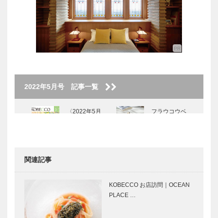
2022年5月号 記事一覧
〈2022年5月
フラウコウベ
号〉
｜ジュエリー
&アクセサリ
ー
［KOBECCO
関連記事
Selecti…
北野ガーデン
STUDIO
｜フレンチレ
KIICHI｜革小
KOBECCO お店訪問｜OCEAN
ストラン
物
PLACE …
［KOBECCO
［KOBECCO
Selection イ
Selection イ