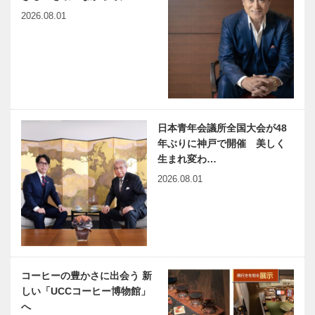
仁西（にんさ
木のすまいプ
兵庫県医師会
2026.08.01
い）鎌倉時…
ロジェクト｜
の「みんなの
平尾工務店｜
医療社会学」
瓦編｜Vol.4
第131回
harmony（はーもにぃ）
神戸のカクシ
Vol.51 自立とは、頼れる
ボタン 第一
先を増やすこと
〇一回 阪神
日本青年会議所全国大会が48
沿線で働く女
年ぶりに神戸で開催 美しく
性に密着 新
生まれ変わ…
番組『チキチ
2026.08.01
「ウエディン
連載エッセイ
キジョニ…
グの街神戸」
／喫茶店の書
のPR大使 第
斎から72
12代 神戸ウ
飛騨高山の山
エディング
鳥
クィーン誕
神戸マツダが
NEKOBE｜
生！
コーヒーの豊かさに出会う 新
事業主体の保
vol.43｜老祥
しい「UCCコーヒー博物館」
育園 「サン
記
へ
ク・トレゾー