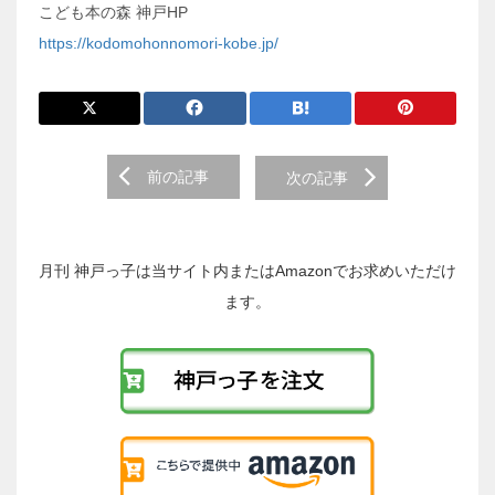
こども本の森 神戸HP
https://kodomohonnomori-kobe.jp/
前
前の記事
次の記事
後
の
投
稿
月刊 神戸っ子は当サイト内またはAmazonでお求めいただけ
へ
ます。
の
リ
ン
ク