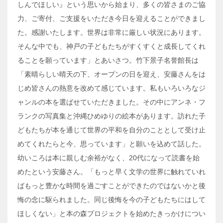
しんでほしい』という思いから始まり、多くの皆さまのご協
力、ご寄付、ご支援をいただき今日を迎えることができまし
た。感謝いたします。世界は非常に厳しい状況にあります。
そんな中でも、神戸の子どもたちがすくすくと成長してくれ
ることを願っています」とあいさつ。竹下景子名誉館長は
「素晴らしい晴天の下、オープンの日を迎え、安藤さんをは
じめ皆さんの熱意を改めて感じています。私もいろいろなジ
ャンルの本を選ばせていただきました。その中にアンネ・フ
ランクの写真集と沖縄ひめゆりの絵本があります。訪れた子
どもたちが本を通じて世界の平和を自分のこととして受け止
めてくれたらと今、思っています」と願いを込めて話した。
幼いころは本に親しむ余裕がなく、20代になって読書を始
めたという安藤さん。「もっと早く文学の世界に触れていれ
ばもっと豊かな時間を過ごすことができたのではないかと後
悔の念に駆られました。同じ後悔を今の子どもたちにはして
ほしくない」と本の森プロジェクトを始めたきっかけについ