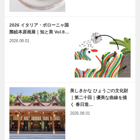
「人とのつな
映画をかんが
ート
がり」を大切
える ｜
にして、
vol.14 ｜ 井
「書く文化の
筒 和幸
2026 イタリア・ボローニャ国
素晴らしさ」
際絵本原画展｜知と美 Vol.8…
を広めたい
味も香りも見
神大病院の魅
2026.08.01
た目もインパ
力はココだ！
クト大‼ 「第
Vol.9 神戸大
1回ドリーム
学大学院 医
豚饅プロジェ
学研究科 内
クト」
科学講座 消
元町映画館
「もっと自分
化…
vol.5｜人生
のことを大切
を諦めない女
にしたい」と
美しきかな ひょうごの文化財
たち
気づかせてく
｜第二十回｜優美な曲線を描
れた映画
く 春日造…
有馬温泉史
神戸偉人伝外伝 ～知られ
2026.08.01
略 第五席｜
ざる偉業～㉕後編 カー
謎のベールに
ル・ユーハイム
包まれた 有
馬の復興主、