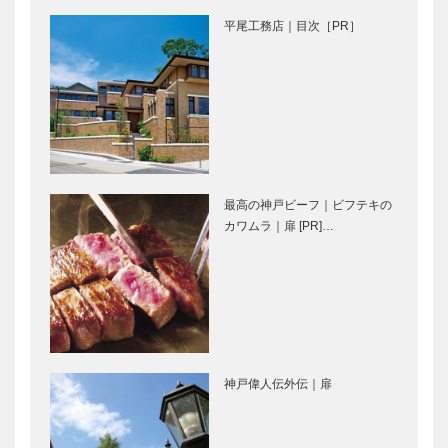
ショップ
平尾工務店｜目次［PR］
神戸で始まっ
横尾忠則の本
て 神戸で終
る ㉗
[ 広告 ] 平尾
⊘ 物語が始
工務店
まる ⊘THE
最高の神戸ビーフ｜ビフテキの
STORY
カワムラ｜扉 [PR]…
BEGINS –
vol.18 平山
秀…
[ 広告 ]
永田良介商店
JAGUAR &
｜オーダーメ
LAND
イド家具
ROVER
［KOBECCO
Selection］
神戸偉人伝外伝｜扉
STUDIO
御菓子司 常
KIICHI｜革小
盤堂｜和菓子
物
［KOBECCO