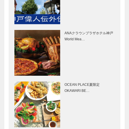
［KOBECCO
Selection］
Selection］
ガゼボ｜イン
ブティック
テリアショッ
セリザワ｜婦
プ
人服
ANAクラウンプラザホテル神戸
［KOBECCO
［KOBECCO
World Mea…
Selection］
Selection］
神戸御影メゾ
マイスター大
ンデコール｜
学堂｜メガネ
オートクチュ
［KOBECCO
ールインテリ
Selection］
ア
［KOBECCO
OCEAN PLACE夏限定
㊎柴田音吉洋
北野ガーデン
Select…
OKAWARI BE…
服店｜ハンド
｜フレンチレ
メイド ビス
ストラン
ポークテーラ
［KOBECCO
ー
Selection］
［KOBECCO
トアロードデ
ゴンチャロフ
Select…
リカテッセン
製菓｜洋菓子