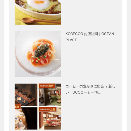
ンスタグ…
ンスタ…
神戸を愛し、
KOBECCO
世界へ羽ばた
お店訪問｜
く子どもたち
BAR 崑崙
へ 本の森を
プレゼント
KOBECCO お店訪問｜OCEAN
PLACE …
KOBECCO
マダム・チェ
お店訪問｜和
リーのpetit
食 くに弥
bonheurちい
さなしあわせ
Movie and
西田ひかるさ
CARS｜ポル
んに聞く日ご
コーヒーの豊かさに出会う 新し
シェ356スピ
ろのあれこれ
い「UCCコーヒー博…
ードスター
最新の世界観
ノースウッズ
で魅せる。高
に魅せられて
級時計の真の
Vol. 34
価値を伝える