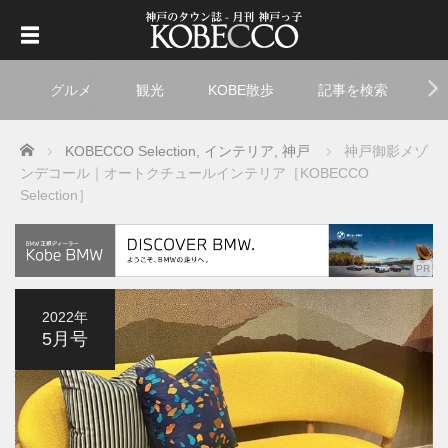
グルメ
観光
KOBE散歩
記事を検索
ト
Home
KOBECCO Selection
,
インテリア
,
神戸
神戸御影メゾ
ンデコール｜オートクチュールインテリア［KOBECCO
Selection］
2022年
5月号