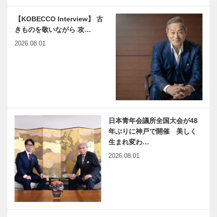
仁西（にんさ
木のすまいプ
兵庫県医師会
い）鎌倉時…
【KOBECCO Interview】 古
ロジェクト｜
の「みんなの
きものを敬いながら 攻…
平尾工務店｜
医療社会学」
瓦編｜Vol.4
第131回
2026.08.01
harmony（はーもにぃ）
神戸のカクシ
Vol.51 自立とは、頼れる
ボタン 第一
先を増やすこと
〇一回 阪神
沿線で働く女
性に密着 新
番組『チキチ
日本青年会議所全国大会が48
「ウエディン
連載エッセイ
キジョニ…
年ぶりに神戸で開催 美しく
グの街神戸」
／喫茶店の書
生まれ変わ…
のPR大使 第
斎から72
2026.08.01
12代 神戸ウ
飛騨高山の山
エディング
鳥
クィーン誕
神戸マツダが
NEKOBE｜
生！
事業主体の保
vol.43｜老祥
育園 「サン
記
ク・トレゾー