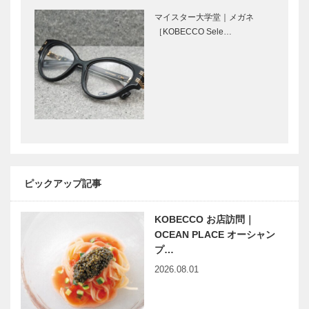
｜デリカ
［KOBECCO
マイスター大学堂｜メガネ
［KOBECCO
Selection］
［KOBECCO Sele…
Selection］
Hair&Face
アレックス｜
Elizabeth｜
トータル ビ
ヘアサロン
ューティーサ
［KOBECCO
ロン
S…
［KOBECCO
Selection］
マキシン｜帽
ボックサン｜
子専門店
神戸洋藝菓子
［KOBECCO
［KOBECCO
ピックアップ記事
Selection］
Selection］
KOBECCO お店訪問｜
スポーツ文化
プロスポーツ
OCEAN PLACE オーシャン
創出の拠点
チームが横に
プ…
母港〝マザー
つながり 地
2026.08.01
ポート〟に｜
域に貢献し健
Produced by
全なアスリー
HAYA…
ト育成をサポ