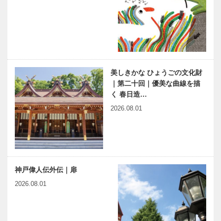
美しきかな ひょうごの文化財
｜第二十回｜優美な曲線を描
く 春日造…
2026.08.01
神戸偉人伝外伝｜扉
2026.08.01