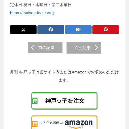
定休日 祝日・水曜日・第二木曜日
https://maisondecor.co.jp
前
前の記事
次の記事
後
の
投
稿
月刊 神戸っ子は当サイト内またはAmazonでお求めいただけ
へ
ます。
の
リ
ン
ク