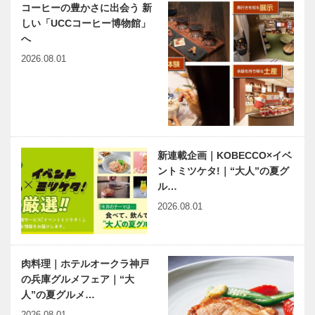
コーヒーの豊かさに出会う 新
ル」開園
しい「UCCコーヒー博物館」
へ
2026.08.01
新連載企画｜KOBECCO×イベ
ントミツケタ!｜“大人”の夏グ
ル…
2026.08.01
肉料理｜ホテルオークラ神戸
の兵庫グルメフェア｜“大
人”の夏グルメ…
2026.08.01