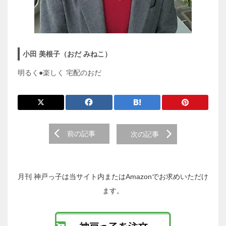
小田 美根子（おだ みねこ）
明るく●楽しく 宅配のおだ
前
前の記事
次の記事
後
の
投
稿
月刊 神戸っ子は当サイト内またはAmazonでお求めいただけ
へ
ます。
の
リ
ン