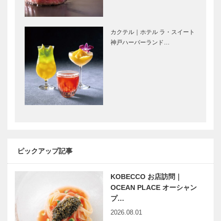
国に発信する
なぐ 淡路人
神戸生まれの
形芝居
デュオ
カクテル｜ホテル ラ・スイート
平成の国宝を
奥谷組展示資
神戸ハーバーランド…
造る｜月見山
料館
浄徳寺 客殿
完成
＜対談＞「酒
BAR「ABU
飲みと一冊の
はち」｜特
本」｜特集
集 酒徒と出
酒徒と出会う
会う神戸
神戸
ピックアップ記事
創作家庭料理
連載コラム
「ゑん屋」｜
「第二のプレ
特集 酒徒と
イボール」｜
KOBECCO お店訪問｜
出会う神戸
Vol.13 「味
OCEAN PLACE オーシャン
よし、ネタよ
プ…
し、テッパン
2026.08.01
兵庫県医師会
Power of music（音楽の
のお…