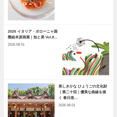
の「みんなの
力） 第3回
医療社会学」
第五十八回
神戸のカクシ
兵庫ゆかりの
2026 イタリア・ボローニャ国
ボタン 第二
伝説浮世絵
際絵本原画展｜知と美 Vol.8…
十七回「新開
第二十五回
地に行くなら
2026.08.01
～」
触媒のうた(61) ―宮崎修
神戸凮月堂さ
二朗翁の話をもとに―
んちか店 3月
3日（木）リ
ニューアルオ
ープン！｜
NEWS神戸百
美しきかな ひょうごの文化財
ROSE
店会
｜第二十回｜優美な曲線を描
GLASS
く 春日造…
GALLERY〈
有馬温泉の思
2026.08.01
い出作品づく
り〉｜有馬歳