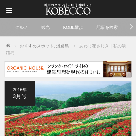
グルメ
観光
KOBE散歩
記事を検索
ト
Home
おすすめスポット
,
淡路島
あわじ花さじき｜私の淡
路島
2016年
3月号