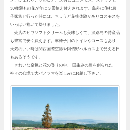
メ、ひまわり、サルビア、10月にはコスモス、ストックと
30種類もの花が年に３回植え替えされます。島外に住む息
子家族と行った時には、ちょうど花摘体験がありコスモスを
いっぱい抱いて帰りました。
売店のビワソフトクリームも美味しくて、淡路島の特産品
も豊富で安く買えます。車椅子用のトイレやコースもあり、
天気のいい時は関西国際空港や阿倍野ハルカスまで見える日
もあるそうです。
きれいな空気と花の香りの中、 国生みの島を創られた
神々の心境で大パノラマを楽しみにお越し下さい。