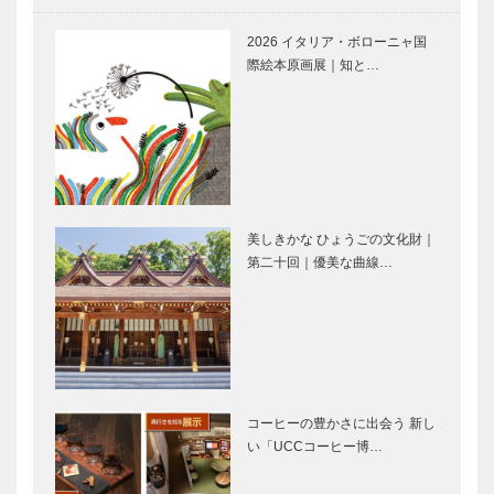
淡路島の歴史
松帆銅鐸から
に新たな発見
何がわかるの
2026 イタリア・ボローニャ国
が
か
際絵本原画展｜知と…
松帆銅鐸発見
五斗長垣内
記念シンポジ
（ごっさかい
ウム
と）遺跡と舟
木遺跡
美しきかな ひょうごの文化財｜
第二十回｜優美な曲線…
舟木遺跡
五斗長垣内
（ごっさかい
と）遺跡
淡路島モンキ
環境創造ミュ
ーセンター｜
ージアム｜私
コーヒーの豊かさに出会う 新し
私の淡路島
の淡路島
い「UCCコーヒー博…