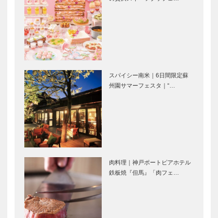
「フラウコウ
“海のホテル
ベ」から春の
島花” 海辺
新作をお届
のオーベルジ
け。心ときめ
ュで愛犬と一
くジュエリー
緒にリフレッ
スパイシー南米｜6日間限定蘇
に逢いに行こ
シュ！
“夢泉景別荘
“ウェスティ
州園サマーフェスタ｜“…
う！
天原” プラ
ンホテル淡
イベート感を
路” 非日常
大切に、“最
のリゾート空
高の淡路
間で心あたた
島”を楽しむ
まるおもてな
全国ふるさと
「御食国」淡
しのひとと…
甲子園｜ロケ
路島ご当地グ
地とグルメの
ルメ
肉料理｜神戸ポートピアホテル
魅力でグラン
鉄板焼『但馬』「肉フェ…
プリに！！
にこいち 兵
淡路の伝統芸
庫の魅力を全
能を未来へつ