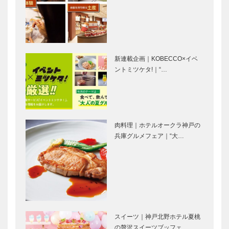
鳴門海峡のう
城下町洲本
ずしお｜私の
レトロなまち
淡路島
歩き｜私の淡
路島
新連載企画｜KOBECCO×イベ
ントミツケタ!｜“…
慶野松原｜私
あわじ花さじ
の淡路島
き｜私の淡路
島
肉料理｜ホテルオークラ神戸の
洲本城跡｜私
神様の結
兵庫グルメフェア｜“大…
の淡路島
（ゆ）うとお
り｜私の淡路
島
淳仁天皇陵｜
常隆寺｜私の
私の淡路島
淡路島
スイーツ｜神戸北野ホテル夏桃
の贅沢スイーツブッフェ…