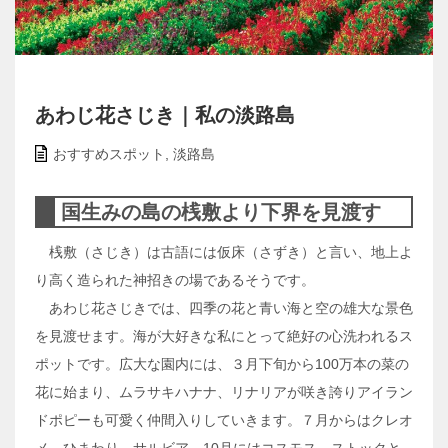
あわじ花さじき｜私の淡路島
おすすめスポット
,
淡路島
国生みの島の桟敷より下界を見渡す
桟敷（さじき）は古語には仮床（さずき）と言い、地上よ
り高く造られた神招きの場であるそうです。
あわじ花さじきでは、四季の花と青い海と空の雄大な景色
を見渡せます。海が大好きな私にとって絶好の心洗われるス
ポットです。広大な園内には、３月下旬から100万本の菜の
花に始まり、ムラサキハナナ、リナリアが咲き誇りアイラン
ドポピーも可愛く仲間入りしていきます。７月からはクレオ