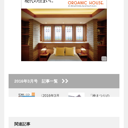
2016年3月号 記事一覧
〈2016年3月
「神まつりの
号〉
源流」が淡路
島に
関連記事