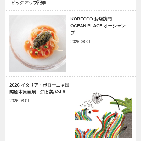
ピックアップ記事
の質を向上さ
せる一年に
KOBECCO お店訪問｜
KOBEの本棚
KOBEの本棚
OCEAN PLACE オーシャン
｜触媒のうた
｜政略結婚
プ…
― 宮崎修二
高殿円
2026.08.01
朗翁の文学史
秘話 ― 今村
欣史
戦わないとい
神戸鉄人伝
う戦いのた
第92回 マ
め、生涯闘い
リンバ奏者
続ける！！
間瀬 尚美
2026 イタリア・ボローニャ国
（ませ なお
際絵本原画展｜知と美 Vol.8…
み）さん
兵庫ゆかりの
連載エッセイ
2026.08.01
伝説浮世絵
／喫茶店の書
第四十二回
斎から ⑮
ほのぼの
NEWS神戸百
有馬歳時記
店会