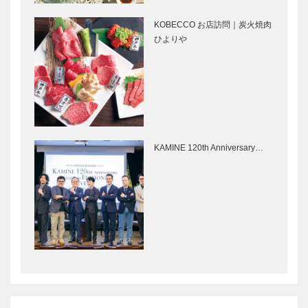
体感
EXPERIENC
E
KOBECCO お店訪問｜炭火焼肉
英国と神戸
今すぐ行きた
ひよりや
Vol.2 日本
い、東北飛行
におけるサッ
機旅 Vol.1 宮
カーとラグビ
城県
ーの普及に深
くかかわった
Power of
ザ・クイーン
K.…
music（音楽
ズ・フィニッ
の力） 第
シングスクー
KAMINE 120th Anniversary…
20回
ル 佐藤よし
子の “特別
なもの”との
第14回 神
兵庫県医師会
出会い …
戸洋藝菓子ボ
の「みんなの
ックサン
医療社会学」
第七十五回
都市部は養蜂
元町の活性化
に適している
は神戸の活性
化 ソフト面