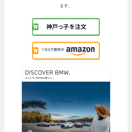
へ
ます。
の
リ
ン
ク