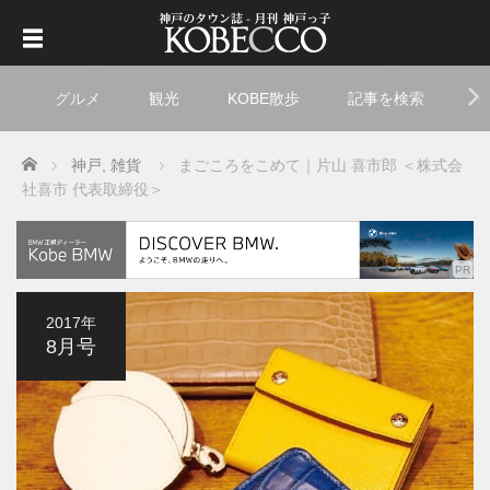
グルメ
観光
KOBE散歩
記事を検索
ト
Home
神戸
,
雑貨
まごころをこめて｜片山 喜市郎 ＜株式会
社喜市 代表取締役＞
2017年
8月号