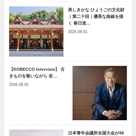
美しきかな ひょうごの文化財
｜第二十回｜優美な曲線を描
く 春日造…
神戸のカクシ
７月１日は
2026.08.01
ボタン 第四
「みなとまち
十四回 淡路
神戸ビールの
島のスター達
日」
が鉄板の上で
競演
【KOBECCO Interview】 古
きものを敬いながら 攻…
2026.08.01
日本青年会議所全国大会が48