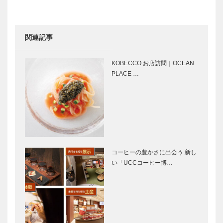
須方佳奈さん
が歩く神戸
「私のこうべ
関連記事
時間」 ―扉
神戸の海と風
旧居留地で楽
を感じるクル
しむランチタ
KOBECCO お店訪問｜OCEAN
ーズ船｜コン
イム｜YURT-
PLACE …
チェルト
ユルト- 神戸
店
神戸発のジュ
世界に2つし
エリーブラン
かないボディ
ド｜フラウ
ケアショップ
コウベ ジャ
｜SABON
パン 神戸三
GOURMET -
コーヒーの豊かさに出会う 新し
宮店
サボングル
い「UCCコーヒー博…
イチオシの異
“認知症にや
メ…
人館フォトス
さしいま
タジオ｜あば
ち”の実現に
たもえくぼ寫
向けて｜神戸
眞館（しゃし
を拠点に40
んかん）
年以上歩んで
まごころをこ
まごころをこ