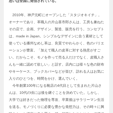
思いは全国に発信されている。
2010年、神戸元町にオープンした「スタジオキイチ」。
オーナーであり、革職人の片山喜市郎さんは、工房も兼ねた
その店で、企画、デザイン、製造、販売を行う。コンセプト
は、made in Japan。シンプルなデザインに合う素材として
使っている播州なめし革は、良質でやわらかく、色のバリエ
ーションが豊富。「加えて職人の皮革に対する熱意がすご
い。だからこそ、モノを作って売る人だけでなく、皮職人さ
んも一緒に認めて欲しい」と話す。店内には様々な色の財布
やキーケース、ブックカバーなどが並び、訪れる人はお気に
入りのひとつを、時間をかけ、選んでいく。
今年創業100年になる靴店の4代目として生まれた片山さ
んは、10代の頃には後を継ぐことを決めていた。しかし、
大学では好きだった物理を専攻、卒業後はサラリーマン生活
を送る。モノづくりに必要な豊かな発想力は、その時々に興