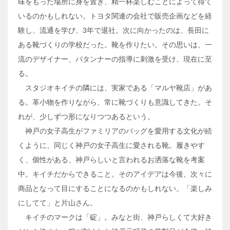
味をもった場所に身を置き、精一杯楽しむことによって得て
いるのかもしれない。トヨタ関連の会社で販売企画などを経
験し、流通を学び、3年で退社。次に向かったのは、長田に
ある靴づくりの学校だった。靴を作りたい。その思いは、一
流のデザイナー、パタンナーの指導に刺激を受け、現在に至
る。
スタジオキイチの隣には、実家である「マルヤ靴店」があ
る。革小物を作りながら、常に靴づくりも意識してきた。そ
れが、少しずつ形になりつつあるという。
神戸の女子高生がファミリアのバッグを愛用する文化が続
くように、同じく神戸の女子高生に愛される靴。履きやす
く、個性がある、神戸らしいと言われるお洒落な靴を考案
中。キイチだからできること。そのアイデアは今後、次々に
商品となって目にすることになるのかもしれない。「楽しみ
にしてて」と片山さん。
キイチのマークは「碇」。みなと街、神戸らしくて大好き