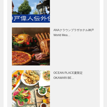
章・山根徳太
メルセデス・
連載 輝く女
郎
ベンツで旅す
性 ⑥ 人と
るドイツ in
人のご縁をつ
KOBE Vol.1
なぐ、海の社
交場にて
ANAクラウンプラザホテル神戸
神戸シーバス
出張着付け
World Mea…
オリジナルグ
で、どこでも
ッズ（ KOBE
和装ウエディ
SEABUS
ング『おうち
ORIGINAL
婚』
GOO…
日本の“本
神戸マツダ
物”を海外に
ファンフェス
紹介
タ2017 もっ
OCEAN PLACE夏限定
とマツダが好
OKAWARI BE…
きに！ そん
な2日間
ハッピーなイ
JAGUAR
ベントで、マ
LAND
ツダの「モノ
ROVER
造り革新」も
PREMIUM