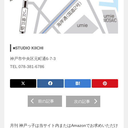
■STUDIO KIICHI
神戸市中央区元町通6-7-3
TEL:078-381-6786
前
前の記事
次の記事
後
の
投
稿
月刊 神戸っ子は当サイト内またはAmazonでお求めいただけ