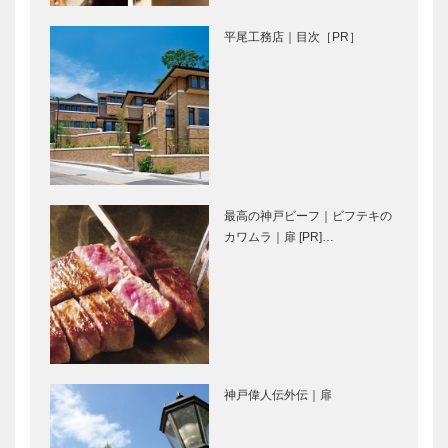
きた日本イ
めて 神戸の
めて｜村岡
ー…
平尾工務店｜目次［PR］
クラフトマン
靖泰 ＜ステ
たち
ィンドグラス
作家＞
まごころをこ
まごころをこ
めて｜伊丹
めて｜大平
里江 ＜カワ
千鶴子 ＜株
ノ株式会社
式会社マキシ
営業企画本部
ン モディス
最高の神戸ビーフ｜ビフテキの
企画開発室主
ト、ハットデ
まごころをこ
まごころをこ
カワムラ｜扉 [PR]…
任＞ …
ザイナー…
めて｜片山
めて｜植月
喜市郎 ＜株
孝昭 ＜フラ
式会社喜市
ウ コウベ ジ
代表取締役＞
ャパン＞
自然の美し
連載 神戸秘
さ、はかなさ
話 ⑧ 深い
神戸偉人伝外伝｜扉
を繊細なジュ
洞察から甦っ
エリーで表現
た伝説の都
ギメルの世界
難波宮と置塩