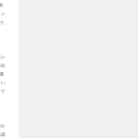
女
サン
いた
はレ
ル出
賞
とい
せて
のレ
再認