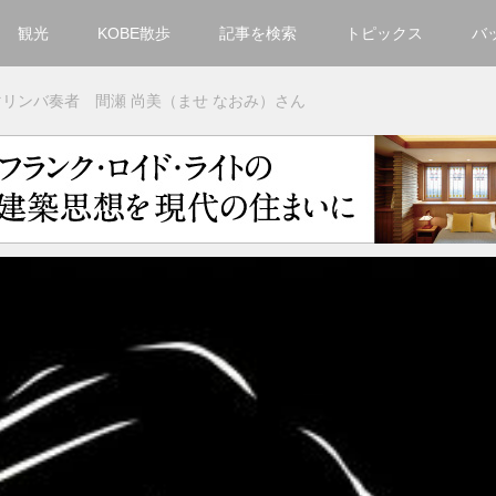
観光
KOBE散歩
記事を検索
トピックス
バ
カテゴリ一覧
マリンバ奏者 間瀬 尚美（ませ なおみ）さん
KOBECCO Selection
グルメ
お洒落・ファッション
楽しむ
観光
文化・芸術・音楽
住環境
街
人