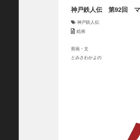
C
神戸鉄人伝 第92回 
ジ
ャ
神戸鉄人伝
パ
絵画
ン
株
式
剪画・文
会
とみさわかよの
社
代
表
取
締
役
会
長
＞
松
井