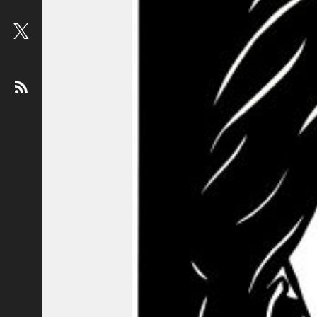
ビ
ュ
ー
：
松
平
健
＜
俳
優
＞
堤
未
果
＜
国
際
ジ