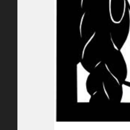
ャ
ー
ナ
リ
ス
ト
＞
＜
対
談
＞
上
島
達
司
＜
U
C