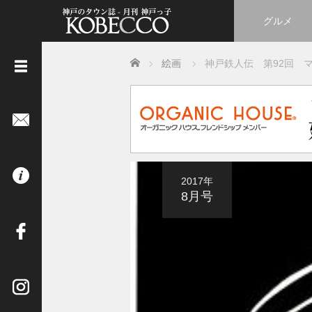
グルメ
Home
絵画
神戸鉄人伝 第92回 
《
立
ち
読
み
は
2017年
コ
8月号
チ
ラ
》
イ
ン
タ