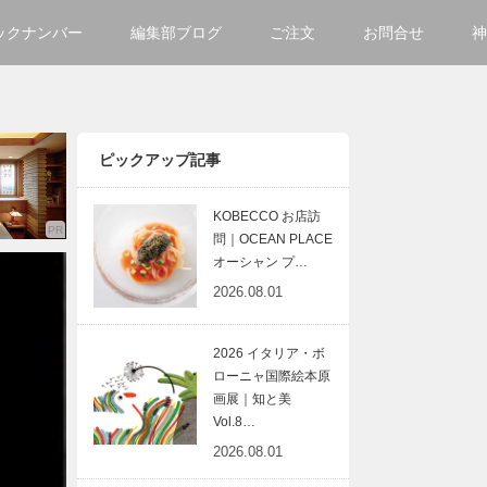
ックナンバー
編集部ブログ
ご注文
お問合せ
神
ご購入方法について
会社
掲載・広告について
サイ
ピックアップ記事
KOBECCO お店訪
問｜OCEAN PLACE
オーシャン プ…
2026.08.01
2026 イタリア・ボ
ローニャ国際絵本原
画展｜知と美
Vol.8…
2026.08.01