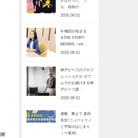
がなかった。 で
も、自由が…
2026.08.01
⊘ 物語が始まる
⊘THE STORY
BEGINS – vol…
2026.08.01
神戸ビーフのプロフ
ェッショナル カワ
ムラがお届けする神
戸ビーフ講…
2026.08.01
連載 教えて 多田
先生! ニュートリノ
と宇宙のはじまり
｜〜第38…
魔術