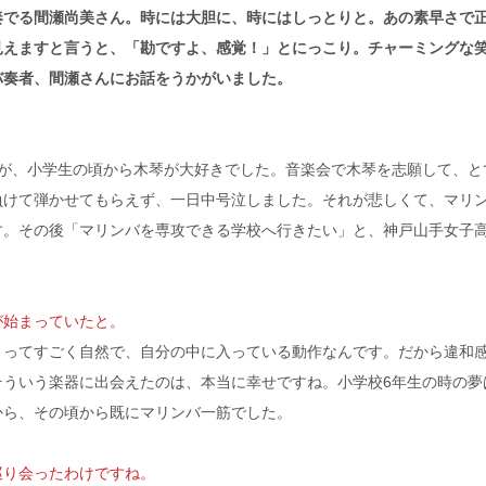
奏でる間瀬尚美さん。時には大胆に、時にはしっとりと。あの素早さで
見えますと言うと、「勘ですよ、感覚！」とにっこり。チャーミングな
バ奏者、間瀬さんにお話をうかがいました。
が、小学生の頃から木琴が大好きでした。音楽会で木琴を志願して、と
負けて弾かせてもらえず、一日中号泣しました。それが悲しくて、マリ
す。その後「マリンバを専攻できる学校へ行きたい」と、神戸山手女子
が始まっていたと。
とってすごく自然で、自分の中に入っている動作なんです。だから違和
そういう楽器に出会えたのは、本当に幸せですね。小学校6年生の時の夢
から、その頃から既にマリンバ一筋でした。
巡り会ったわけですね。