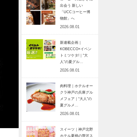
出会う 新しい
「UCCコーヒー博
物館」へ
2026.08.01
新連載企画｜
KOBECCO×イベン
トミツケタ!｜“大
人”の夏グル…
2026.08.01
肉料理｜ホテルオー
クラ神戸の兵庫グル
メフェア｜“大人”の
夏グルメ…
2026.08.01
スイーツ｜神戸北野
ホテル夏桃の贅沢ス