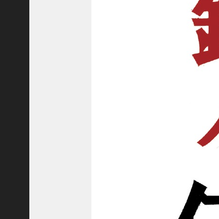
隆
昌
＜
一
般
社
団
法
人
神
戸
青
年
会
議
所
第
6