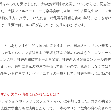
導をみっちり受けました。大学は講師陣が充実しているからと、同志社
した。大阪フィルハーモニー打楽器奏者（当時）の中谷満先生や、アン
恭範先生方に指導していただき、特別専修課程を含め5年間、とてもぜ
生は、生涯の師。今の私があるのは、先生のおかげです。
こともありますが、私は国内に留まりました。日本人のマリンバ奏者
生も居るくらい。まずは日本で実績を積んで認められようと、コンクー
ション合格、神戸新聞松方ホール音楽賞、神戸新人音楽賞コンクール優秀
しました。最初に地元の神戸で評価して貰えたので、恩返ししなくては
先生率いる神戸マリンバソサエティの一員として、神戸を中心に活動さ
ですが、海外へ演奏に行かれたことは？
ペティションやアメリカのフェスティバルに参加しました。海外の奏者
音楽院の学生たちと演奏したりして、日本のマリンバ教育の質の高さを