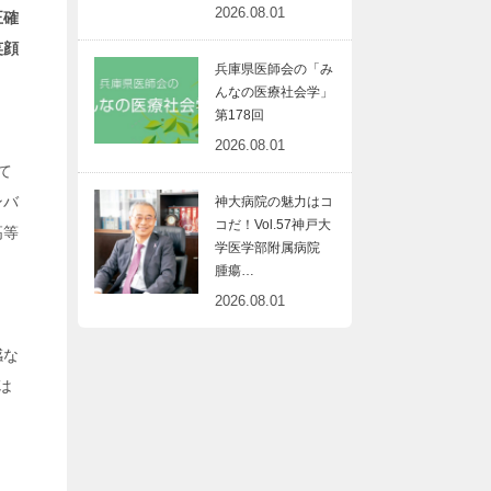
2026.08.01
正確
笑顔
兵庫県医師会の「み
んなの医療社会学」
第178回
2026.08.01
て
ンバ
神大病院の魅力はコ
コだ！Vol.57神戸大
高等
学医学部附属病院
腫瘍…
2026.08.01
感な
は