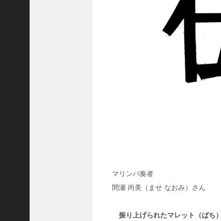
8
代
理
事
長
＞
ホーム
トピックス
KOBE散歩
記事を検索
マリンバ奏者
バックナンバー
間瀬 尚美（ませ なおみ）さん
編集部ブログ
「神戸っ子」会員企業
振り上げられたマレット（ばち）