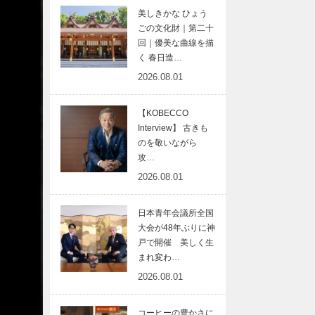
美しきかな ひょう
ごの文化財｜第二十
回｜優美な曲線を描
く 春日造…
2026.08.01
【KOBECCO
Interview】 古きも
のを敬いながら
攻…
2026.08.01
日本青年会議所全国
大会が48年ぶりに神
戸で開催 美しく生
まれ変わ…
2026.08.01
コーヒーの豊かさに