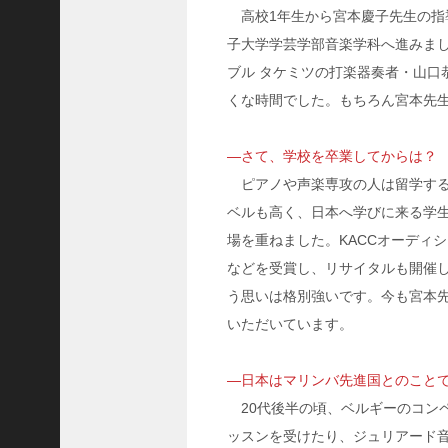
高校1年生から宮本慶子先生の指
子大学学芸学部音楽学科へ進みま
ブル タケミツの打楽器奏者・山口
くな時間でした。もちろん宮本先
―さて、学校を卒業してからは？
ピアノや声楽専攻の人は留学する
ベルも高く、日本へ学びに来る学
場を重ねました。KACCオーディ
などを受賞し、リサイタルも開催
う思いは格別強いです。今も宮本
いただいています。
―日本はマリンバ先進国とのこと
20代後半の頃、ベルギーのコン
ッスンを受けたり、ジュリアード