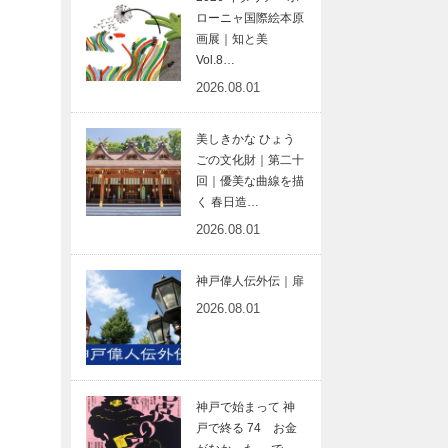
ローニャ国際絵本原
画展｜知と美
Vol.8…
2026.08.01
美しきかな ひょう
ごの文化財｜第二十
回｜優美な曲線を描
く 春日造…
2026.08.01
神戸偉人伝外伝｜扉
2026.08.01
神戸で始まって 神
戸で終る 74 お金