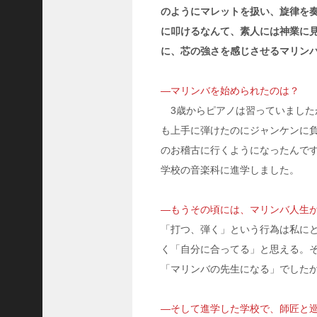
のようにマレットを扱い、旋律を
ご注文フォーム
に叩けるなんて、素人には神業に
ご購入方法について
に、芯の強さを感じさせるマリン
掲載・広告について
―マリンバを始められたのは？
ご意見・お問い合わせ
3歳からピアノは習っていました
「神戸っ子」とは
も上手に弾けたのにジャンケンに
会社概要
のお稽古に行くようになったんで
サイトポリシー
学校の音楽科に進学しました。
個人情報の取扱いについて
―もうその頃には、マリンバ人生
特定商取引法に基づく表記
「打つ、弾く」という行為は私に
Facebook
く「自分に合ってる」と思える。
「マリンバの先生になる」でした
Instagram
―そして進学した学校で、師匠と