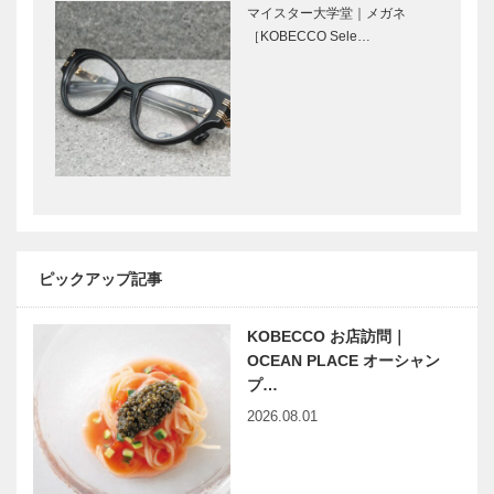
ドオープン！
美味しさは楽
マイスター大学堂｜メガネ
しさ！｜渋く
［KOBECCO Sele…
やさしいS字
カウンター
ぶらり私の
ぶらり私の
「S」
KOBE散歩｜
KOBE散歩｜
美味しさは楽
美味しさは楽
しさ！｜そぼ
しさ！｜天ぷ
くでシンプル
らを気軽に立
な南仏のパン
ち呑みで「國
ぶらり私の
ぶらり私の
「Pla…
KOK…
KOBE散歩｜
KOBE散歩｜
美味しさは楽
美味しさは楽
ピックアップ記事
しさ！｜シン
しさ！｜低糖
プルで美味い
質ごはんをお
創作料理「た
KOBECCO お店訪問｜
いしく・楽し
べよし」…
く「アー…
OCEAN PLACE オーシャン
プ…
2026.08.01