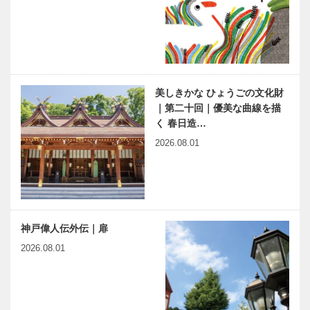
美しきかな ひょうごの文化財
｜第二十回｜優美な曲線を描
く 春日造…
2026.08.01
神戸偉人伝外伝｜扉
2026.08.01