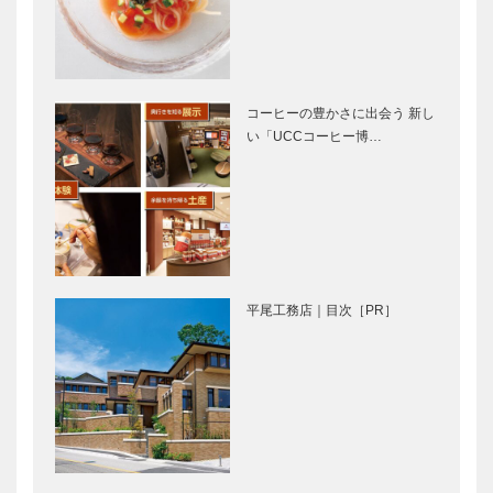
高齢化社会の
くらしと医療
くらしを考え
を考える
る
コーヒーの豊かさに出会う 新し
い「UCCコーヒー博…
ファッション
早くて安い！
都市・神戸の
神戸空港から
未来を語る
ひとっ飛びの
旅！！｜神
戸〜鹿児島の
飛行機旅（前
梵字について
“特別なも
編）
の”との出会
平尾工務店｜目次［PR］
い ベール・
ド・フージェ
ールの家具
２
「西神飯店」
第3回 神戸
「神源」誕生
洋藝菓子ボッ
秘話 ③
クサン