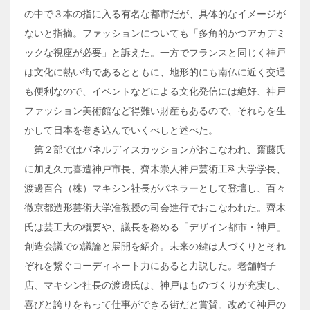
の中で３本の指に入る有名な都市だが、具体的なイメージが
ないと指摘。ファッションについても「多角的かつアカデミ
ックな視座が必要」と訴えた。一方でフランスと同じく神戸
は文化に熱い街であるとともに、地形的にも南仏に近く交通
も便利なので、イベントなどによる文化発信には絶好、神戸
ファッション美術館など得難い財産もあるので、それらを生
かして日本を巻き込んでいくべしと述べた。
第２部ではパネルディスカッションがおこなわれ、齋藤氏
に加え久元喜造神戸市長、齊木崇人神戸芸術工科大学学長、
渡邊百合（株）マキシン社長がパネラーとして登壇し、百々
徹京都造形芸術大学准教授の司会進行でおこなわれた。齊木
氏は芸工大の概要や、議長を務める「デザイン都市・神戸」
創造会議での議論と展開を紹介。未来の鍵は人づくりとそれ
ぞれを繋ぐコーディネート力にあると力説した。老舗帽子
店、マキシン社長の渡邊氏は、神戸はものづくりが充実し、
喜びと誇りをもって仕事ができる街だと賞賛。改めて神戸の