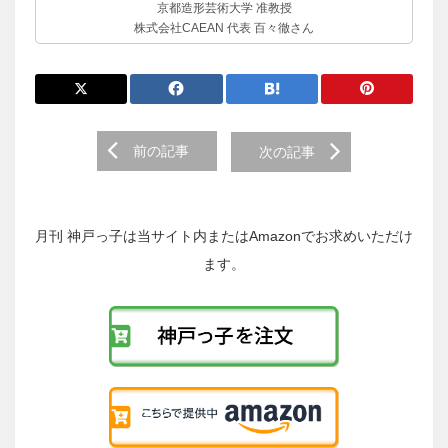
京都造形芸術大学 准教授
株式会社CAEAN 代表 百々徹さん
前
前の記事
次の記事
後
の
投
稿
月刊 神戸っ子は当サイト内またはAmazonでお求めいただけ
へ
ます。
の
リ
ン
ク