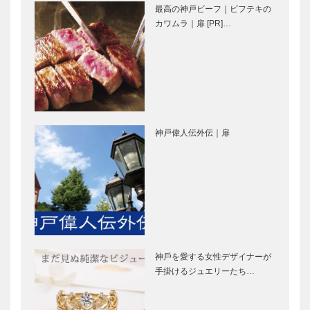
最高の神戸ビーフ｜ビフテキの
対談／進化す
神戸のカクシ
カワムラ｜扉 [PR]…
る名門私立中
ボタン 第三
学校 第1
十三回 兵
回 灘中学校
庫・長田で愛
されるご当地
グルメ「神戸
連載エッセイ／喫茶店の書
兵庫ゆかりの
たこ焼き」…
斎から ④ 読書遍歴
伝説浮世絵
神戸偉人伝外伝｜扉
第三十一回
神戸鉄人伝 第81回 野
田辺眞人のま
元 正（のもと ただし）さ
っこと！ラジ
ん
オ
神⼾を愛する⼥性デザイナーが
兵庫県医師会
連載コラム
⼿掛けるジュエリーたち…
の「みんなの
「第二のプレ
医療社会学」
イボール」｜