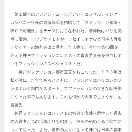
第１部ではアジアン・ヨーロピアン・コンサルティング・
カンパニー社長の齋藤統氏を招聘して「ファッション都市・
神戸の可能性」をテーマにおこなわれた。齋藤氏はパリを拠
点に活動、ヨウジヤマモトやイッセイミヤケなど日本人有名
デザイナーの海外進出に尽力した人物で、今年で第43回を
迎える神戸ファッションコンテストの審査委員長を担当して
いるファッションのスペシャリストだ。
「神戸がファッション都市宣言をおこなった１９７３年は
私が渡仏した年であるとともに、フランスではパリコレのプ
レタポルテ部門がスタートしてファッションの大きな転換期
になった年でもあります。これも何かの因果でしょうか」と
齋藤氏。
神戸ファッションコンテストの特典で海外へ留学した過去
の入賞者たちの活躍ぶりを紹介し、彼らの秘めたる可能性に
ついて語った。また、世界の人々にとって神戸は日本の都市