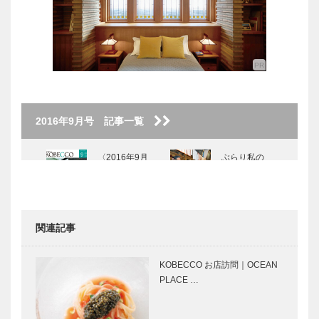
2016年9月号 記事一覧
〈2016年9月
ぶらり私の
号〉
KOBE散歩｜
美味しさは楽
しさ！
関連記事
芦屋山手のフ
阪神間モダニ
ロントライン
ズムの真髄と
KOBECCO お店訪問｜OCEAN
「東山町」そ
は？
PLACE …
の三