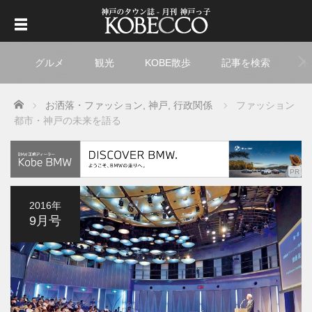
グルメ
観光
KOBE散歩
記事を検索
ト
Home
お洒落・ファッション
,
神戸
,
行政関係
ファッション
都市・神戸の未来を語る
2016年
9月号