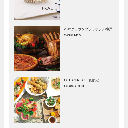
第六十四回
Vol.19
ＪＡＧＵＡＲ
Kamine
Ｆ-ＰＡＣ
Watch Jam!
Ｅ ＤＥＢＵ
vol.4
ANAクラウンプラザホテル神戸
Ｔ！
World Mea…
芦屋山手フロ
ガゼボショッ
ントで理想の
プが提案す
邸を
る“上質なく
らし”③
OCEAN PLACE夏限定
連載 ミツバ
Power of
OKAWARI BE…
チの話 ②
music（音楽
の力）第9回
いかり神戸三
ぶらり私の
宮店 グラン
KOBE散歩｜