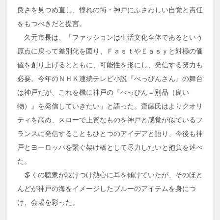
良さを見つめ直し、憧れの街・神戸にふさわしい自覚と責任
をもつべきだと提言。
久元市長は、「ファッションは生活文化全体であるという
原点に戻って差別化を図り、ＦａｓｔやＥａｓｙと対極の価
値を創り上げるとともに、可能性を形にし、発信する努力も
必要。今年のＮＨＫ連続テレビ小説『べっぴんさん』の舞台
は神戸だが、これを機に神戸の『べっぴん＝別品（良い
物）』を発信していきたい」と語った。齋藤氏はよりクオリ
ティを高め、スローで上質なものを神戸と感覚が似ているフ
ランスに発信することもひとつのアイデアと語り、今後も神
戸とヨーロッパを繋ぐ架け橋として尽力したいと抱負を述べ
た。
多くの聴衆が駆けつけ熱心に耳を傾けていたが、そのほと
んどが神戸の海をイメージしたブルーのアイテムを身につ
け、会場を彩った。