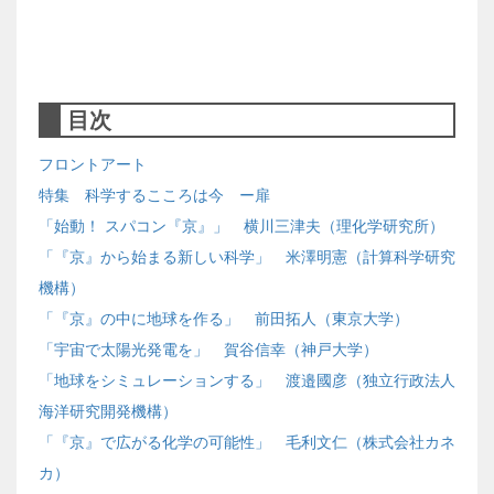
目次
フロントアート
特集 科学するこころは今 ー扉
「始動！ スパコン『京』」 横川三津夫（理化学研究所）
「『京』から始まる新しい科学」 米澤明憲（計算科学研究
機構）
「『京』の中に地球を作る」 前田拓人（東京大学）
「宇宙で太陽光発電を」 賀谷信幸（神戸大学）
「地球をシミュレーションする」 渡邉國彦（独立行政法人
海洋研究開発機構）
「『京』で広がる化学の可能性」 毛利文仁（株式会社カネ
カ）