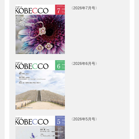
〈2026年7月号〉
宇宙で太陽光
地球をシミュ
発電を
レーションす
る
「京」で広が
オリンピック
る化学の可能
を走る
〈2026年6月号〉
性
桂 吉弥の今
発信！デザイ
も青春 【其
ン都市「もの
の二十二】
づくりの力」
ー扉
〈2026年5月号〉
新幹線からビ
文化財の酒蔵
ールまで［発
でタイムスリ
信！デザイン
ップを［発