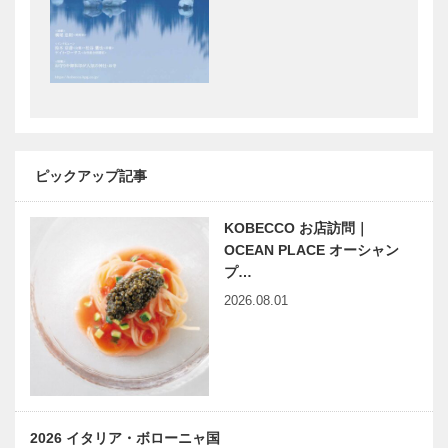
里親ケースワ
草葉達也の神
ーカーの
戸物語
〝ちょっとい
い お話〟
神戸鉄人伝
ザ・ウエディ
（こうべくろ
ング プレゼ
がねびとで
ンテーション
ピックアップ記事
ん） 芸術家
２０１２
女星編 第
KOBECCO お店訪問｜
25回
KOBEアスリ
働くママを応
OCEAN PLACE オーシャン
ートドリー
援♪ママとキ
プ…
ム! 子どもた
ッズのイベン
2026.08.01
ちの未来への
ト開催
メッセージ
26
浮世絵にみ
触媒のうた
る 神戸ゆか
12
りの「平清
盛」 第2回
2026 イタリア・ボローニャ国