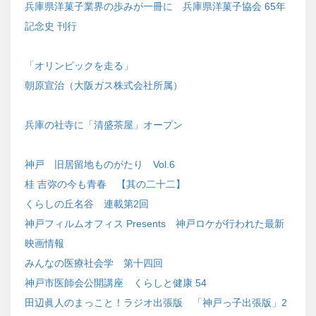
兵庫県洋菓子業界の歩みが一冊に 兵庫県洋菓子協会 65年
記念史 刊行
「オリンピックを走る」
朝原宣治（大阪ガス株式会社所属）
兵庫の社寺に「清盛茶屋」オープン
神戸 旧居留地ものがたり Vol.6
桂 吉弥の今も青春 【其の二十二】
くらしの丘名谷 連載第2回
神戸フィルムオフィス Presents 神戸ロケが行われた最新
映画情報
みんなの医療社会学 第十四回
神戸市医師会公開講座 くらしと健康 54
田辺眞人のまっこと！ラジオ出張版 「神戸っ子出張版」2