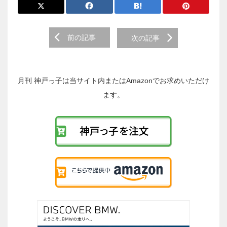
前
前の記事
次の記事
後
の
投
稿
月刊 神戸っ子は当サイト内またはAmazonでお求めいただけ
へ
ます。
の
リ
ン
ク