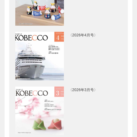
都市 ものづ
信！デザイン
くりの力
都市 ものづ
(1)］
くりの力
灘酒の中の灘
さきがける伝
(2)］
酒 やっぱり
統 今なお花
〈2026年4月号〉
俺は…［発
盛り［発信！
信！デザイン
デザイン都
都市 ものづ
市 ものづく
くりの力
りの力(4)］
磨かれたセン
北野工房のま
(3)］
スで 酒を、
ちに 各蔵の
文化を愉しむ
銘酒が勢揃い
［発信！デザ
灘の酒アンテ
イン都市 も
ナショプ
〈2026年3月号〉
のづくりの力
「灘の酒蔵通
「平清盛」にちなんだ日本
兵庫県洋菓子
(5)］…
り」
酒が新発売［発信！デザイ
協会 65年記
ン都市 ものづくりの力
念史発行記念
(7)］
座談会 次世
代のパティシ
エに向けての
兵庫県洋菓子
兵庫の社寺に
メッセ…