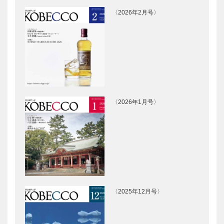
業界の歩みが
「清盛茶屋」
一冊に 兵庫
がオープン
〈2026年2月号〉
県洋菓子協会
65年記念史
刊行
神戸 旧居留
くらしの丘名
地ものがた
谷 連載第2
り Vol.6
回
〈2026年1月号〉
神戸フィルム
兵庫県医師会
オフィス
の「みんなの
Presents 神
医療社会学」
戸ロケが行わ
第十四回
れた最新映画
情報
神戸市医師会
田辺眞人のま
公開講座 く
っこと！ラジ
らしと健康
オ出張版
〈2025年12月号〉
54
「神戸っ子出
張版」2