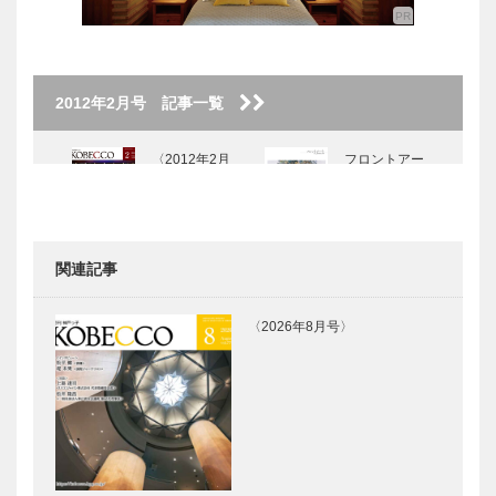
2012年2月号 記事一覧
〈2012年2月
フロントアー
号〉
ト
関連記事
特集 科学す
始動！ スパ
るこころは
コン「京」K
〈2026年8月号〉
今 スパコン
computer
「 京 」K
computer —
扉
「京」から始
「京」の中に
まる 新しい
地球を作る
科学