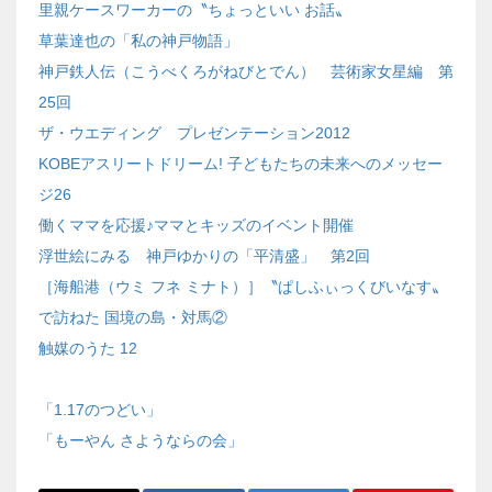
里親ケースワーカーの〝ちょっといい お話〟
草葉達也の「私の神戸物語」
神戸鉄人伝（こうべくろがねびとでん） 芸術家女星編 第
25回
ザ・ウエディング プレゼンテーション2012
KOBEアスリートドリーム! 子どもたちの未来へのメッセー
ジ26
働くママを応援♪ママとキッズのイベント開催
浮世絵にみる 神戸ゆかりの「平清盛」 第2回
［海船港（ウミ フネ ミナト）］〝ぱしふぃっくびいなす〟
で訪ねた 国境の島・対馬②
触媒のうた 12
「1.17のつどい」
「もーやん さようならの会」