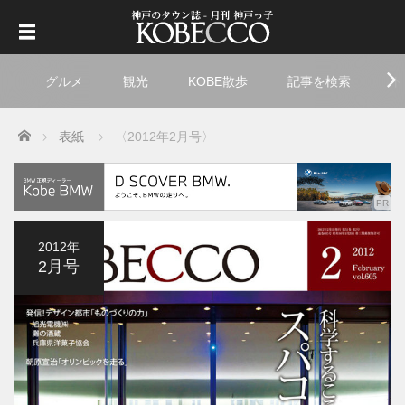
グルメ
観光
KOBE散歩
記事を検索
ト
Home
表紙
〈2012年2月号〉
2012年
2月号