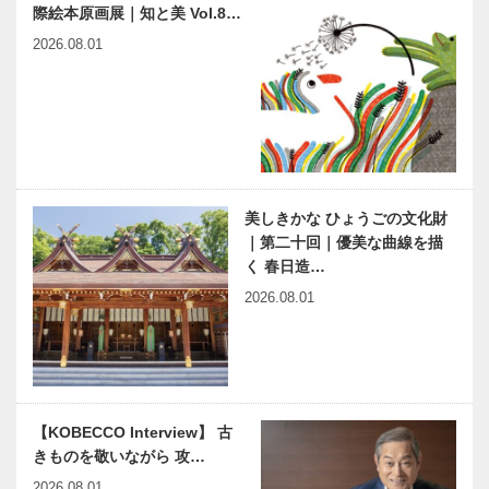
際絵本原画展｜知と美 Vol.8…
［海船港（ウ
神戸牛をはじ
2026.08.01
ミ フネ ミナ
め、 特撰和
ト）］〝ぱし
牛をカジュア
ふぃっくびい
ルに 炭火焼
なす〟で訪ね
肉Dining ひ
た 国境の
よりや
1月17日 東遊園地、淡路
元永定正さん偲び 「もー
島・対馬…
島、長田など各地で追悼の
やん さようならの会」
集い
美しきかな ひょうごの文化財
｜第二十回｜優美な曲線を描
く 春日造…
2026.08.01
【KOBECCO Interview】 古
きものを敬いながら 攻…
2026.08.01