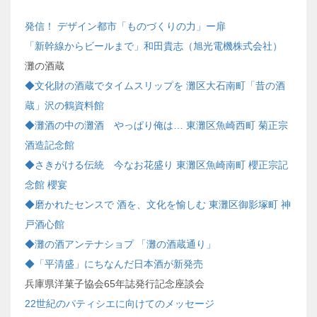
発信！ デザイン都市「ものづくりの力」ー扉
「新幹線からビールまで」和田貴志（旭光電機株式会社）
灘の酒蔵
◆文化財の酒蔵でタイムスリップを 灘区大石南町「昔の酒
蔵」沢の鶴資料館
◆灘酒の中の灘酒 やっぱり俺は… 東灘区魚崎西町 菊正宗
酒造記念館
◆さきがける伝統 今なお花盛り 東灘区魚崎南町 櫻正宗記
念館 櫻宴
◆磨かれたセンスで 酒を、文化を愉しむ 東灘区御影塚町 神
戸酒心館
◆灘の酒アンテナショプ 「灘の酒蔵通り」
◆「平清盛」にちなんだ日本酒が新発売
兵庫県洋菓子協会65年誌発行記念座談会
22世紀のパティシエに向けてのメッセージ