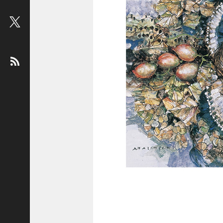
ビ
ュ
ー
：
松
平
健
＜
俳
優
＞
堤
未
果
＜
国
際
ジ