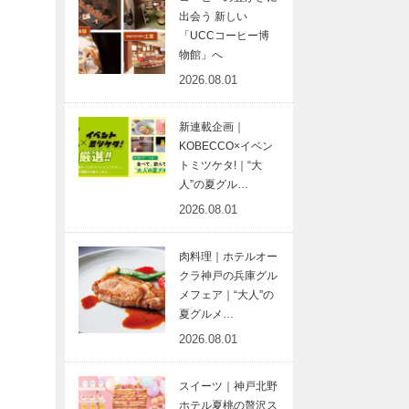
出会う 新しい
「UCCコーヒー博
物館」へ
2026.08.01
新連載企画｜
KOBECCO×イベン
トミツケタ!｜“大
人”の夏グル…
2026.08.01
肉料理｜ホテルオー
クラ神戸の兵庫グル
メフェア｜“大人”の
夏グルメ…
2026.08.01
スイーツ｜神戸北野
ホテル夏桃の贅沢ス