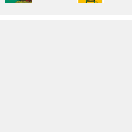
文化財の酒蔵でタ
灘酒の中の灘
イムスリップを
やっぱり俺は…
［発信！デザイン
［発信！デザイ
都市 ものづくり
都市 ものづく
の力(2)］
の力(3)］
磨かれたセンスで
北野工房のまち
酒を、文化を愉し
各蔵の銘酒が勢
む［発信！デザイ
い 灘の酒アンテ
ン都市 ものづく
ショプ 「灘の酒
りの力(5)］…
通り」
兵庫県洋菓子協会
兵庫県洋菓子業
65年記念史発行記
の歩みが一冊
念座談会 次世代
兵庫県洋菓子協
のパティシエに向
65年記念史 刊行
けてのメッセ…
神戸 旧居留地も
くらしの丘名
のがたり Vol.6
連載第2回