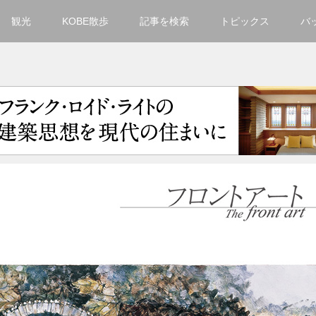
観光
KOBE散歩
記事を検索
トピックス
バ
カテゴリ一覧
KOBECCO Selection
グルメ
お洒落・ファッション
楽しむ
観光
文化・芸術・音楽
住環境
街
人