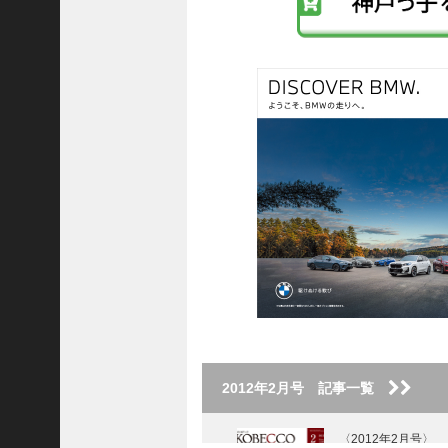
C
ン
ジ
ク
ャ
パ
ン
株
式
会
社
代
表
取
締
役
会
長
2012年2月号 記事一覧
＞
松
〈2012年2月号〉
井