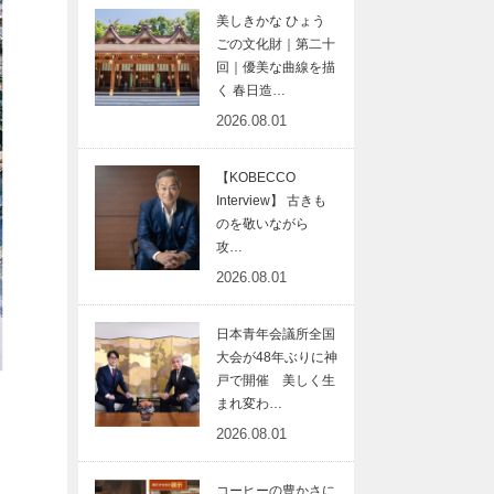
美しきかな ひょう
ごの文化財｜第二十
回｜優美な曲線を描
く 春日造…
2026.08.01
【KOBECCO
Interview】 古きも
のを敬いながら
攻…
2026.08.01
日本青年会議所全国
大会が48年ぶりに神
戸で開催 美しく生
まれ変わ…
2026.08.01
コーヒーの豊かさに