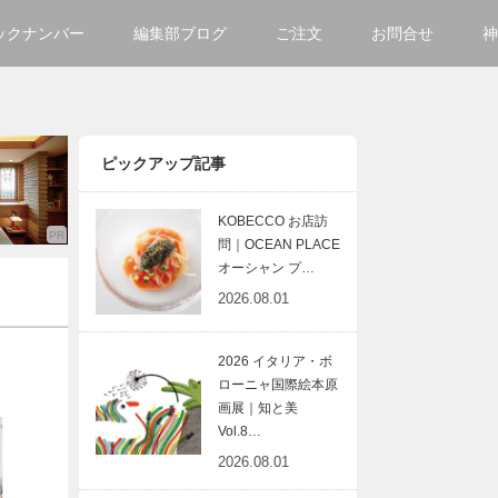
ックナンバー
編集部ブログ
ご注文
お問合せ
神
ご購入方法について
会社
掲載・広告について
サイ
ピックアップ記事
KOBECCO お店訪
問｜OCEAN PLACE
オーシャン プ…
2026.08.01
2026 イタリア・ボ
ローニャ国際絵本原
画展｜知と美
Vol.8…
2026.08.01