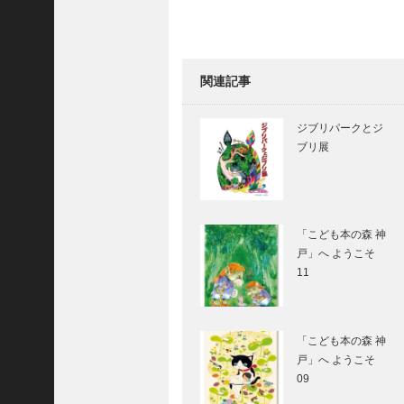
隆
昌
＜
関連記事
一
始動！ スパコン
般
「京」K computer
社
ジブリパークとジ
団
ブリ展
法
人
宇宙で太陽光発電
神
を
戸
「こども本の森 神
戸」へ ようこそ
青
11
年
会
オリンピックを走
議
る
所
「こども本の森 神
戸」へ ようこそ
第
09
6