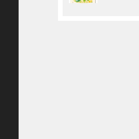
8
新幹線からビール
代
まで［発信！デザ
理
イン都市 ものづ
事
くりの力(1)］
長
＞
さきがける伝統
今なお花盛り［発
信！デザイン都
市 ものづくりの
力(4)］
ホーム
「平清盛」にちなんだ日本酒が新発
トピックス
売［発信！デザイン都市 ものづく
KOBE散歩
りの力(7)］
記事を検索
バックナンバー
兵庫の社寺に 「清
盛茶屋」がオープ
編集部ブログ
ン
「神戸っ子」会員企業