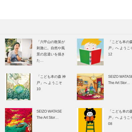
ころは今 スパ
ン「 京 」K
computer —扉
「京」から始まる
「京」の中に地
新しい科学
を作る
「六甲山の散策が
「こども本の森
刺激に。自然や風
戸」へ よう
景の息遣いを描き
12
た…
地球をシミュレー
「京」で広がる
ションする
学の可能性
「こども本の森 神
SEIZO WATAS
戸」へ ようこそ
The Art Stor…
10
桂 吉弥の今も青
発信！デザイン
春 【其の二十
市「ものづくり
SEIZO WATASE
「こども本の森
二】
力」 ー扉
The Art Stor…
戸」へ よう
08