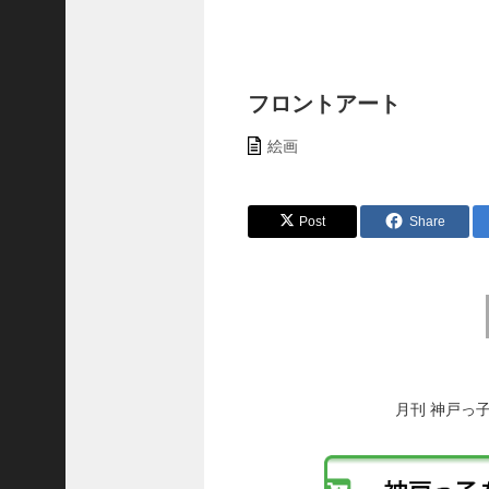
ャ
ー
ナ
リ
フロントアート
ス
ト
絵画
＞
＜
Post
Share
対
談
＞
前
上
後
島
の
達
投
司
稿
月刊 神戸っ
＜
へ
U
の
C
リ