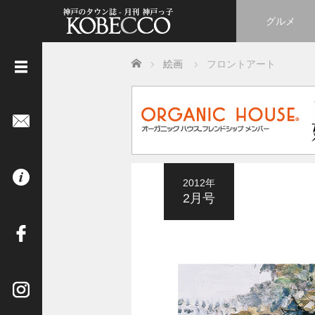
グルメ
Home
絵画
フロントアート
《
立
ち
読
み
は
2012年
コ
2月号
チ
ラ
》
イ
ン
タ