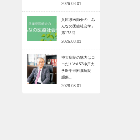
2026.08.01
開
健
兵庫県医師会の「み
んなの医療社会学」
第178回
2026.08.01
物
神大病院の魅力はコ
コだ！Vol.57神戸大
学医学部附属病院
腫瘍…
2026.08.01
ト
メ