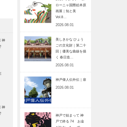
コ
ローニャ国際絵本原
画展｜知と美
Vol.8…
2026.08.01
球
美しきかな ひょう
 神
ごの文化財｜第二十
こそ
回｜優美な曲線を描
く 春日造…
化
2026.08.01
E
神戸偉人伝外伝｜扉
2026.08.01
都
の
 神
こそ
神戸で始まって 神
戸で終る 74 お金