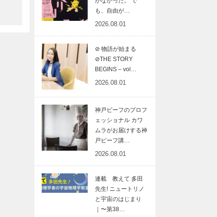
がなかった。 で
酒
も、自由が…
2026.08.01
ン
り
⊘ 物語が始まる
⊘THE STORY
に
BEGINS – vol…
揃
2026.08.01
ナ
蔵
神戸ビーフのプロフ
ェッショナル カワ
界
ムラがお届けする神
に
戸ビーフ講…
会
2026.08.01
谷
連載 教えて 多田
先生! ニュートリノ
と宇宙のはじまり
｜〜第38…