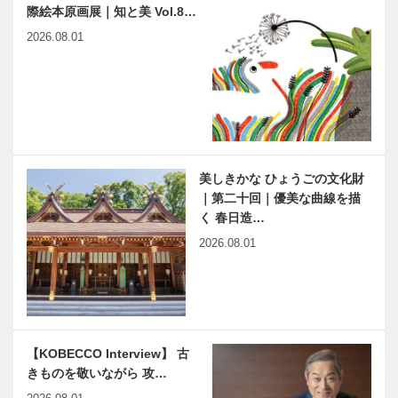
際絵本原画展｜知と美 Vol.8…
トラン
エ｜ウエディ
［KOBECCO
ングドレスシ
2026.08.01
Selection］
ョップ
［KOBECCO
ノースウッズ
ラグビーワー
Sele…
に魅せられて
ルドカップ
Vol.02
2019 神戸
での試合
美しきかな ひょうごの文化財
アフターマッ
神戸6ホテル
｜第二十回｜優美な曲線を描
チファンクシ
グランシェフ
く 春日造…
ョンは〝神戸
チャリティー
2026.08.01
の食〟でおも
ランチ
てなし
2019.9.1
Sun. 〜 …
みんなで
神戸の地元野
TOGETHER
菜×神戸の灘
！！ Bar＆
の酒！ 黒十
Bistro 63
スタンドで神
【KOBECCO Interview】 古
戸に浸る
きものを敬いながら 攻…
神戸新開地・
120年以上の