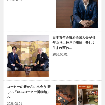
2026.08.01
喜楽館 番外
伝統を誇る料
編｜出演者は
理学校「ル・
こうして決ま
コルドン・ブ
る！
ルー」 神戸
校開校15周
兵庫区民の心
縁の下の力持
年を祝…
を明るく照ら
ち 第15
日本青年会議所全国大会が48
す「みなとが
回 神戸大学
わホール」緞
医学部附属病
年ぶりに神戸で開催 美しく
帳が完成！
院 国際診療
生まれ変わ…
株式会社神戸
部
2026.08.01
神戸のカクシ
LAND
マツダが…
ボタン 第六
ROVER
十九回 まっ
Presents｜ラ
たりとした空
グビーワール
間で自分だけ
ドカップ
の贅沢な時間
2019日本大
田辺眞人先生
兵庫県医師会
会開…
コーヒーの豊かさに出会う 新
が放送文化基
の「みんなの
しい「UCCコーヒー博物館」
金賞を受賞！
医療社会学」
へ
第九十九回
2026.08.01