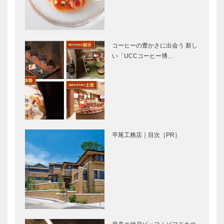
Lunch ● 私の
神戸ビーフ＂
ビタミンラン
への思い
チ ●｜黒十
Vol. 01
神戸本店
コーヒーの豊かさに出会う 新し
い「UCCコーヒー博…
兵庫県の
パンヲカタ
ANDO建築探
ル 浅香さん
訪 ⑨ 【番外
と歩く ｜ パ
編】ベネッセ
ンさんぽ ｜
ハウス ミュ
Vol.13
ージアム 香
Boulange…
パンヲカタ
私の 神戸未
川県直島…
ル 浅香さん
来図 「安穏
平尾工務店｜目次［PR］
と歩く ｜ パ
と待っていて
ンさんぽ ｜
も、まちに人
Vol.12 ベー
は集まらな
カリー バ
い」
国と国の思い
ホテルオーク
カ…
をかけた、肉
ラ神戸開業
体のぶつかり
30周年イン
合い！ をぜ
タビュー｜
ひ会場で！
「親切と和」