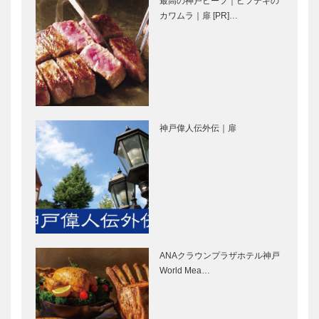
最高の神戸ビーフ｜ビフテキの
の心をもって
名湯を愉しむ
輝く女性Ⅲ
カワムラ｜扉 [PR]…
ホテルオー…
ラグジュアリ
Vol.3マダ
ーな空間 有
ム・チェリー
馬グランドホ
こと、福安
テル「別墅
千恵子さん
結楽」オープ
次世代を担う
㊎柴田音吉洋
ン！
若手経営者が
服店｜ハンド
神戸偉人伝外伝｜扉
集う勉強会
メイド お誂
コウベ フー
え紳士服
ド カンパニ
［KOBECCO
ー
Selection…
らくだ洋靴店
GLASS
三宮本店｜セ
HOUSE by
ミオーダーパ
北野クラブ
ンプス
ソラ｜パーテ
［KOBECCO
ィイベント
ANAクラウンプラザホテル神戸
Selection…
［KOBECCO
北野ガーデン
Fine
World Mea…
…
｜フレンチレ
Second-ファ
ストラン
インセカンド
［KOBECCO
神戸本店｜ゴ