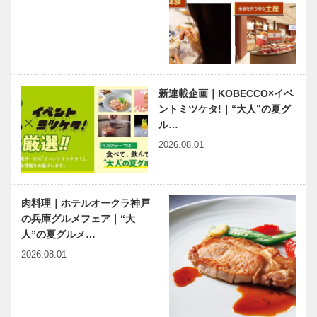
harmony（は
神戸鉄人伝
ーもにぃ）
第117回 未
Vol.19 田辺
生流（庵家）
聖子さんのこ
家元・兵庫県
と
いけばな協会
会長 佐伯
新連載企画｜KOBECCO×イベ
連載エッセイ
一甫（…
ントミツケタ!｜“大人”の夏グ
／喫茶店の書
ル…
斎から㊵ ド
2026.08.01
リアン助川さ
ん
肉料理｜ホテルオークラ神戸
の兵庫グルメフェア｜“大
人”の夏グルメ…
2026.08.01