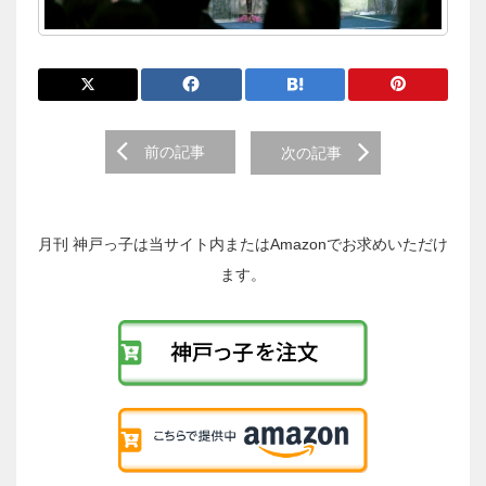
前
前の記事
次の記事
後
の
投
稿
月刊 神戸っ子は当サイト内またはAmazonでお求めいただけ
へ
ます。
の
リ
ン
ク