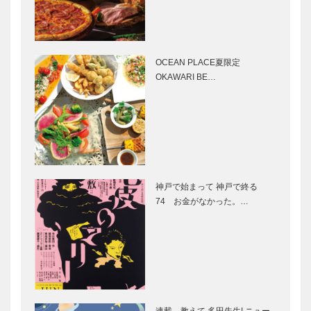
Selection］
ルフウエア・
雑貨
トアロードデ
STUDIO
［KOBE…
リカテッセン
KIICHI｜革小
｜デリカ
物
OCEAN PLACE夏限定
［KOBECCO
［KOBECCO
OKAWARI BE…
Selection］
Selection］
ゴンチャロフ
ボックサン｜
製菓｜洋菓子
神戸洋藝菓子
［KOBECCO
［KOBECCO
Selection］
Selection］
神戸で始まって 神戸で終る
ALEX｜トー
Hair&Face
74 お金がなかった。…
タルビューテ
Elizabeth｜
ィーサロン
ヘアサロン
［KOBECCO
［KOBECCO
Selection］
S…
御菓子司 常
ブティック
盤堂｜和菓子
セリザワ｜婦
［KOBECCO
人服