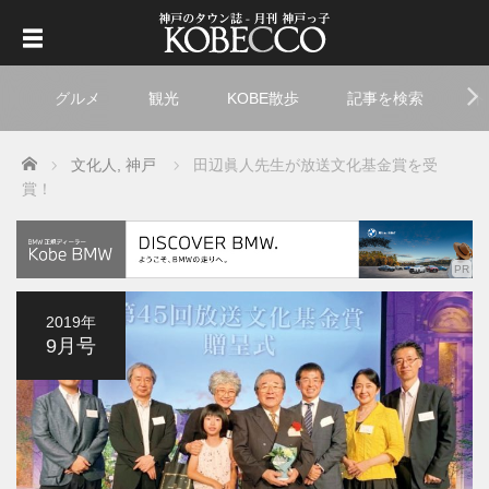
グルメ
観光
KOBE散歩
記事を検索
ト
Home
文化人
,
神戸
田辺眞人先生が放送文化基金賞を受
賞！
2019年
9月号