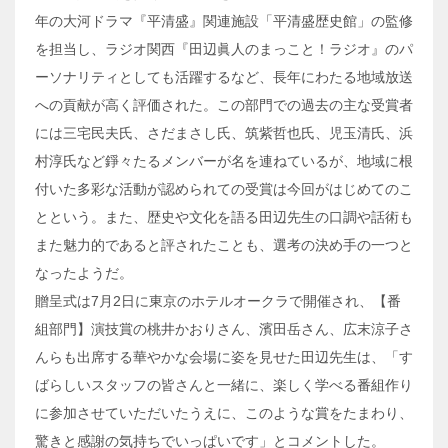
年の大河ドラマ『平清盛』関連施設「平清盛歴史館」の監修
を担当し、ラジオ関西『田辺眞人のまっこと！ラジオ』のパ
ーソナリティとしても活躍するなど、長年にわたる地域放送
への貢献が高く評価された。この部門での過去の主な受賞者
には三宅民夫氏、さだまさし氏、筑紫哲也氏、児玉清氏、浜
村淳氏など錚々たるメンバーが名を連ねているが、地域に根
付いた多彩な活動が認められての受賞は今回がはじめてのこ
とという。また、歴史や文化を語る田辺先生の口調や話術も
また魅力的であると評されたことも、選考の決め手の一つと
なったようだ。
贈呈式は7月2日に東京のホテルオークラで開催され、【番
組部門】演技賞の桃井かおりさん、濱田岳さん、広末涼子さ
んらも出席する華やかな会場に姿を見せた田辺先生は、「す
ばらしいスタッフの皆さんと一緒に、楽しく学べる番組作り
に参加させていただいたうえに、このような賞をたまわり、
驚きと感謝の気持ちでいっぱいです」とコメントした。