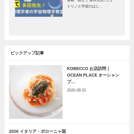
連載 教えて 多田先生! ニュー
Selection］
［KOBECCO
トリノと宇宙のはじ…
Selection］
ガゼボ｜イン
マイスター大
テリアショッ
学堂｜メガネ
プ
［KOBECCO
［KOBECCO
Selection］
Selection］
ピックアップ記事
マキシン｜帽
フラウコウベ
子専門店
｜ジュエリー
KOBECCO お店訪問｜
［KOBECCO
&アクセサリ
OCEAN PLACE オーシャン
Selection］
ー
［KOBECCO
プ…
Select…
2026.08.01
神戸御影メゾ
永田良介商店
ンデコール｜
｜オーダーメ
オートクチュ
イド家具
ールインテリ
［KOBECCO
ア
Selection］
［KOBECCO
北野クラブ｜
ウエディング
Select…
2026 イタリア・ボローニャ国
フレンチレス
サロンイノウ