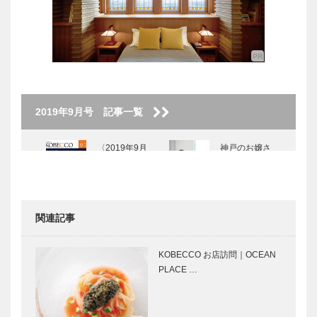
2019年9月号 記事一覧
〈2019年9月
神戸のお嬢さ
号〉
ん HOTEL
KITANO
CLUB 郷 真
由美さん
関連記事
神戸大人スタ
Vin Vino｜神
イル 栗原
戸の粋な店
KOBECCO お店訪問｜OCEAN
佑典さん
PLACE …
My Vitamin
カワムラの＂