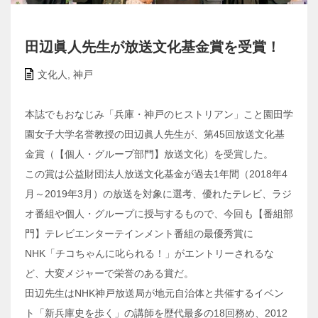
田辺眞人先生が放送文化基金賞を受賞！
文化人
,
神戸
本誌でもおなじみ「兵庫・神戸のヒストリアン」こと園田学
園女子大学名誉教授の田辺眞人先生が、第45回放送文化基
金賞（【個人・グループ部門】放送文化）を受賞した。
この賞は公益財団法人放送文化基金が過去1年間（2018年4
月～2019年3月）の放送を対象に選考、優れたテレビ、ラジ
オ番組や個人・グループに授与するもので、今回も【番組部
門】テレビエンターテインメント番組の最優秀賞に
NHK「チコちゃんに叱られる！」がエントリーされるな
ど、大変メジャーで栄誉のある賞だ。
田辺先生はNHK神戸放送局が地元自治体と共催するイベン
ト「新兵庫史を歩く」の講師を歴代最多の18回務め、2012