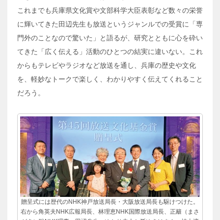
これまでも兵庫県文化賞や文部科学大臣表彰など数々の栄誉
に輝いてきた田辺先生も放送というジャンルでの受賞に「専
門外のことなので驚いた」と語るが、研究とともに心を砕い
てきた「広く伝える」活動のひとつの結実に違いない。これ
からもテレビやラジオなど放送を通し、兵庫の歴史や文化
を、軽妙なトークで楽しく、わかりやすく伝えてくれること
だろう。
贈呈式には歴代のNHK神戸放送局長・大阪放送局長も駆けつけた。
右から角英夫NHK広報局長、林理恵NHK国際放送局長、正籬（まさ