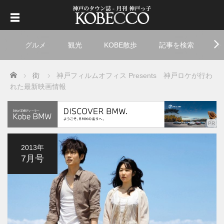
グルメ
観光
KOBE散歩
記事を検索
ト
Home
街
神戸フィルムオフィス Presents 神戸ロケが行わ
れた最新映画情報
2013年
7月号