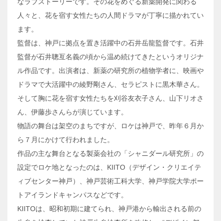
なラブストーリーです。その花をめぐる新薬開発に関わる
人々と、花を宿す女性たちの人間ドラマが丁寧に描かれてい
ます。
監督は、神戸に拠点を置き活躍中の石井岳龍監督です。石井
監督が石井聰亙名義の頃から温め続けてきたというオリジナ
ル作品です。出演者は、新薬の研究所の植物学者に、映画や
ドラマで大活躍中の綾野剛さん、セラピストに黒木華さん。
そして胸に花を宿す女性たちを刈谷友衣子さん、山下リオさ
ん、伊藤歩さんらが演じています。
物語の舞台は架空のまちですが、ロケは神戸で、昨年６月か
ら７月にかけて行われました。
作品の主な舞台となる製薬会社の「シャニダール研究所」の
設定でロケ地となったのは、KIITO（デザイン・クリエイテ
ィブセンター神戸）、神戸芸術工科大学、神戸学院大学ポー
トアイランドキャンパスなどです。
KIITOは、昭和初期に建てられ、神戸港から輸出される前の