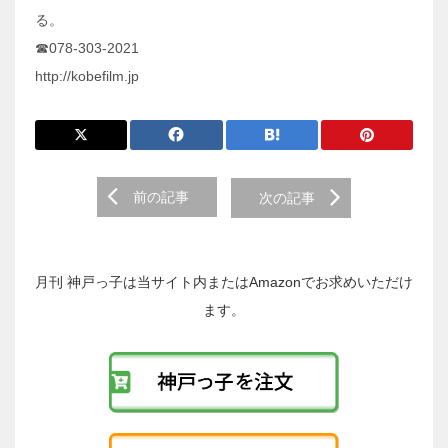
る。
☎078-303-2021
http://kobefilm.jp
前
前の記事
次の記事
後
の
投
稿
月刊 神戸っ子は当サイト内またはAmazonでお求めいただけ
へ
ます。
の
リ
ン
ク