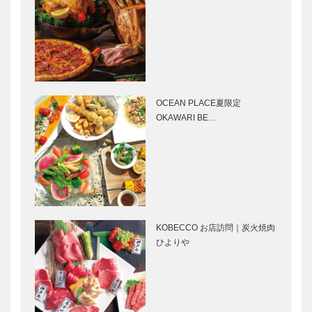
神戸ゆかりの
29
源平合戦 第
19回 ― 義
経登場 ―
KOBE Night
神戸のバーめ
Spot 神戸ナ
ぐり KOBE
イトスポッ
OLD & NEW
OCEAN PLACE夏限定
ト 会員制カ
vol.1
OKAWARI BE…
ラオケ
SONGS
KOBECCO お店訪問｜炭火焼肉
ひよりや