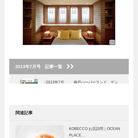
2013年7月号 記事一覧
〈2013年7月
神戸ハーバーランド デュ
号〉
オこうべサマーバーゲン
関連記事
ぶらり私の
7月のSpot 「神戸周辺の
KOBE散歩
花火大会」
KOBECCO お店訪問｜OCEAN
Vol.10
PLACE …