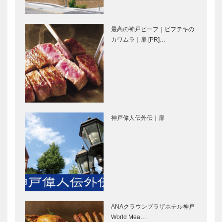
Presents 神
豚
戸ロケが行わ
れた最新映画
最高の神戸ビーフ｜ビフテキの
情報
「遊・休・
みんなの医療
カワムラ｜扉 [PR]…
知・美」の世
社会学 第三
界で人生を
十一回
ENJOY
神戸市医師会
福祉のまちを
公開講座 く
目指して シ
神戸偉人伝外伝｜扉
らしと健康
リーズ The
70
welfare city
“KOBE”
神戸鉄人伝
田辺眞人のま
（こうべくろ
っこと！ラジ
がねびとで
オ出張版
ん） 神戸の
「神戸っ子出
芸術・文化人
張版」18
ANAクラウンプラザホテル神戸
編 第42回
浮世絵にみる
触媒のうた
World Mea…