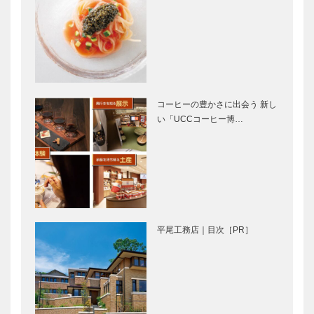
心おどるｉＰ
世界とコミュ
Ｓ細胞
ニケーション
を
コーヒーの豊かさに出会う 新し
い「UCCコーヒー博…
神戸松蔭の香
イメージと感
りマリンフロ
性を科学する
ーラル
お薬で健康づ
成長を見つめ
くりのお手伝
る指導システ
平尾工務店｜目次［PR］
い
ム
神戸フィルム
極上のブラン
オフィス
ド豚 南の島