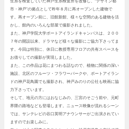
生糸を検査していた神戸生糸検査所を改修し、“デザイン都
市・神戸”の拠点として昨年８月に再オープンした建物で
す。再オープン前に、旧館新館、様々な空間のある建物を活
かし、館内のいろんな部屋で撮影されました。
また、神戸学院大学ポートアイランドキャンパスは、２００
７年の開設以来、ドラマなど様々な撮影にご協力下さってま
す。今回は特別に、休日に教授専用フロアの共有スペースを
お借りしての撮影が実現しました。
また、この作品は花にまつわる話なので、植物に関係の深い
施設、北区のフルーツ・フラワーパークや、ポートアイラン
ドの神戸花鳥園でも撮影され、神戸みのりの公社も映画に協
力下さっています。
そして、地元の方にはおなじみの、三宮のそごう前や、元町
界隈の路地なども登場します。ニュース映像が流れるシーン
では、サンテレビの谷口英明アナウンサーがご出演されてい
ますのでお楽しみに。