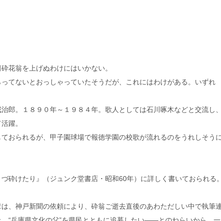
田砕花翁を上げぬわけにはいかない。
らってないとおっしゃっていたそうだが、これにはわけがある。いずれ
戒治郎。１８９０年～１９８４年。歌人としては石川啄木などと交流し
て活躍。
しておられるが、甲子園球場で報徳学園の校歌が流れるのをうれしそう
。
づ砕けたり』（ジュンク堂書店・昭和60年）に詳しく書いておられる
章は、神戸新聞の依頼により、砕翁ご逝去直後のあわただしい中で執筆
、“兵庫県文化の父”を県民とともに追慕したい――とのねらいから、一