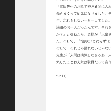
隆
「富田先生のお陰で神戸新聞に入
昌
働きまくって病気になりました。そ
＜
年、忘れもしない一月一日でした
一
謁組のお一人だったんです。それ
般
社
か？』と尋ねたら、奥様が『天皇
団
た。そして、『“笛吹けど踊らず”
法
ぞして…それじゃ踊れないじゃな
人
先生が『人間は病気しなきゃあ一
神
気したことねえ奴は駄目だって言
戸
青
年
つづく
会
議
所
第
6