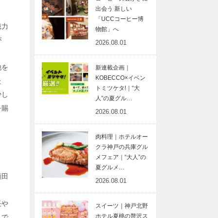
出会う 新しい
「UCCコーヒー博
憶力
物館」へ
が
2026.08.01
他を
新連載企画｜
KOBECCO×イベン
た
トミツケタ!｜“大
少し
人”の夏グル…
を賜
2026.08.01
肉料理｜ホテルオー
クラ神戸の兵庫グル
メフェア｜“大人”の
夏グルメ…
頴田
2026.08.01
長や
スイーツ｜神戸北野
ホテル夏桃の贅沢ス
んで