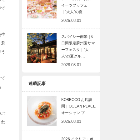
イーツブッフェ
時で
｜“大人”の夏…
2026.08.01
先生
スパイシー南米｜6
。君
日間限定蘇州園サマ
ーフェスタ｜“大
がう
人”の夏グル…
2026.08.01
せて
連載記事
ね
KOBECCO お店訪
問｜OCEAN PLACE
のご
オーシャン プ…
2026.08.01
らわ
2026 イタリア・ボ