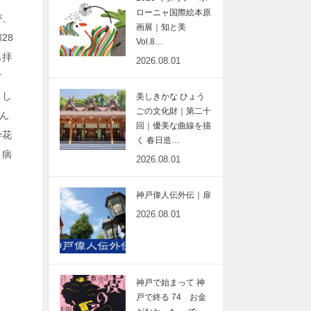
ローニャ国際絵本原
が、
画展｜知と美
28
Vol.8…
も拝
2026.08.01
す
まし
美しきかな ひょう
ごの文化財｜第二十
ん
回｜優美な曲線を描
砕花
く 春日造…
、病
2026.08.01
神戸偉人伝外伝｜扉
2026.08.01
神戸で始まって 神
戸で終る 74 お金