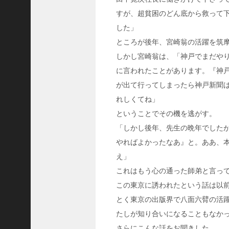
C
すが、超貧困のどん底から救って
ジ
した」
ャ
パ
ところが後年、宮崎翁の活躍を筑
ン
しかし宮崎翁は、「神戸でまだや
株
に言われたことがあります。『神
式
が出て行ってしまったら神戸新聞
会
れしくてね」
社
ということでその機を逃がす。
代
表
「しかし後年、先生の晩年でした
取
やればよかったなあ』と。ああ、
締
え」
役
これはもう心の通った師弟と言っ
会
この東京に誘われたという話は以
長
とく東京の出版界で八面六臂の活
＞
松
たしが知り合いになることもなか
井
さらにこんな話をお聞きした。