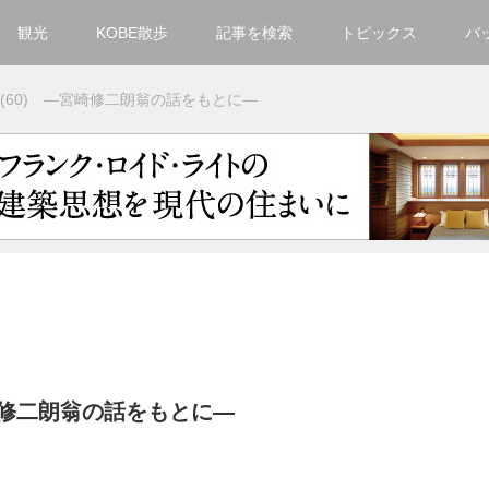
観光
KOBE散歩
記事を検索
トピックス
バ
カテゴリ一覧
(60) ―宮崎修二朗翁の話をもとに―
KOBECCO Selection
グルメ
お洒落・ファッション
楽しむ
観光
文化・芸術・音楽
住環境
宮崎修二朗翁の話をもとに―
街
人