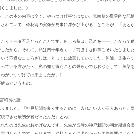
濃くしました。》
かしこの本の内容は全く、やっつけ仕事ではない。宮崎翁の驚異的な記
ちされていて、砕花翁の実像が見事に浮かび上がる。ところが、「あと
。
ったくデータ不足だったことです。何しろ翁は、己れを――したがって
でしたから。それに、私は四十年近く、手前勝手な師事こそいたしまし
という不遜なこころざしは、とっくに放棄していました。無論、先生を
さっている方がたへ、私の知り得たことの幾らかでもお頒ちして、薫染
とねがいつづけては来ましたが。》
が解るというもの。
る宮崎翁の話。
ありました。『神戸新聞を良くするために、入れたい人が三人あった。
実現できた最初が君だったんだ』とね。
入れたのは先生のおかげなんです。先生が当時の神戸新聞の朝倉斯道会
て実現したんです。それまで、給料もろくに出なかった国際新聞にいた