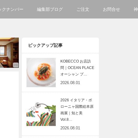
ックナンバー
編集部ブログ
ご注文
お問合せ
神
ご購入方法について
会社
掲載・広告について
サイ
ピックアップ記事
KOBECCO お店訪
問｜OCEAN PLACE
オーシャン プ…
2026.08.01
2026 イタリア・ボ
ローニャ国際絵本原
画展｜知と美
Vol.8…
2026.08.01