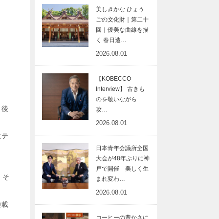
美しきかな ひょう
ごの文化財｜第二十
回｜優美な曲線を描
く 春日造…
2026.08.01
【KOBECCO
Interview】 古きも
のを敬いながら
、後
攻…
2026.08.01
にテ
日本青年会議所全国
大会が48年ぶりに神
戸で開催 美しく生
。そ
まれ変わ…
2026.08.01
連載
コーヒーの豊かさに