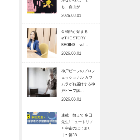
がなかった。 で
も、自由が…
2026.08.01
⊘ 物語が始まる
⊘THE STORY
BEGINS – vol…
2026.08.01
神戸ビーフのプロフ
ェッショナル カワ
ムラがお届けする神
戸ビーフ講…
2026.08.01
連載 教えて 多田
先生! ニュートリノ
と宇宙のはじまり
｜〜第38…