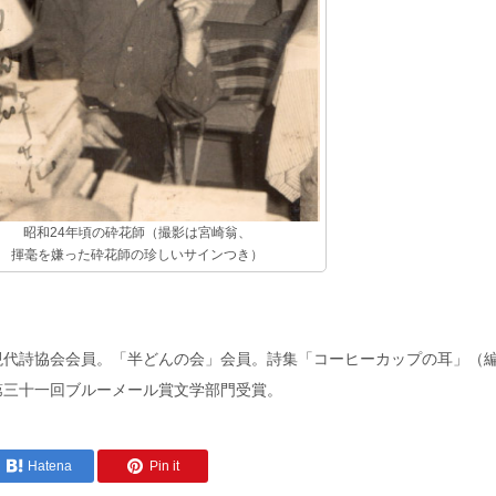
昭和24年頃の砕花師（撮影は宮崎翁、
揮毫を嫌った砕花師の珍しいサインつき）
現代詩協会会員。「半どんの会」会員。詩集「コーヒーカップの耳」（
第三十一回ブルーメール賞文学部門受賞。
Hatena
Pin it