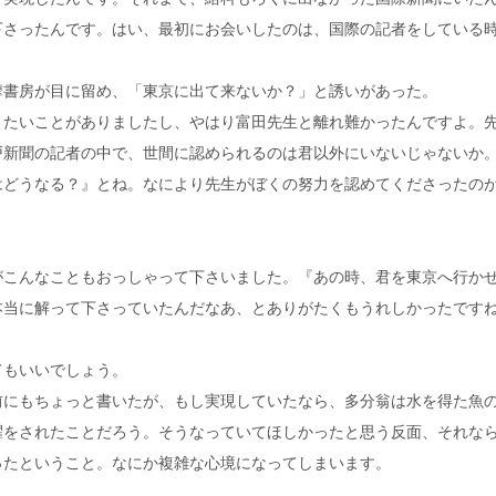
下さったんです。はい、最初にお会いしたのは、国際の記者をしている
摩書房が目に留め、「東京に出て来ないか？」と誘いがあった。
りたいことがありましたし、やはり富田先生と離れ難かったんですよ。
戸新聞の記者の中で、世間に認められるのは君以外にいないじゃないか
はどうなる？』とね。なにより先生がぼくの努力を認めてくださったの
がこんなこともおっしゃって下さいました。『あの時、君を東京へ行か
本当に解って下さっていたんだなあ、とありがたくもうれしかったです
てもいいでしょう。
前にもちょっと書いたが、もし実現していたなら、多分翁は水を得た魚
躍をされたことだろう。そうなっていてほしかったと思う反面、それな
ったということ。なにか複雑な心境になってしまいます。