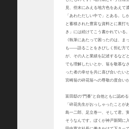
ャ
ー
見、些末にみえる地方色をあえて
ナ
「あわただしい中で」とある。し
リ
と蓄積された豊富な資料とに裏打
ス
き」には続けてこう書かれている
ト
《執筆にあたって困ったのは、ま
＞
も――語ることをきびしく拒む方
＜
が、その人と業績を記述するなど
対
でも理解したいとか、翁を敬慕な
談
った者の幸せを共に喜び合いたい
＞
宮崎翁の砕花翁への尊敬の度合い
上
島
富田邸の“門番”と自他ともに認め
達
司
「砕花先生がおっしゃったことが
＜
島一二郎、足立巻一、そして君。
U
そうなんです。ぼくが神戸新聞に
C
田中寛次社長に働きかけて下さっ