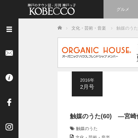
グルメ
Home
文化・芸術・音楽
触媒のうた
《
立
ち
読
み
は
2016年
コ
2月号
チ
ラ
》
触媒のうた(60) ―
イ
触媒のうた
ン
タ
文化・芸術・音楽