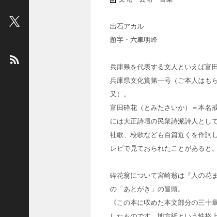
ビ
ュ
出石アカル
ー
題字・六車明峰
：
松
平
兵庫県を代表する文人といえば富
健
兵庫県文化賞第一号（ご本人はも
＜
又）。
俳
富田砕花（とみたさいか）＝本名
優
には大正詩壇の民衆詩派詩人とし
＞
社歌、校歌なども百篇近くを作詞
堤
未
レビで見ておられたことがあると
果
＜
砕花翁について宮崎翁は『人の花ま
国
の「あとがき」の冒頭。
際
《この本に収めた本文部分の三十
ジ
したものです。地方紙という性格上