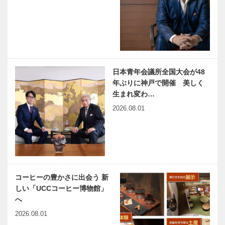
ひ）（金）、
×KOBECCO
神戸三宮セン
単独インタビ
ター街に兵庫
ュー
県最大「ユニ
クロ 神戸三
今月の映画と
娘のために、
宮店…
展覧会
本を書きまし
た。｜日本テ
日本青年会議所全国大会が48
レビ 映画プ
年ぶりに神戸で開催 美しく
ロデューサー
生まれ変わ…
谷生 俊美さ
2026.08.01
カウンスル
大地の匂いが
ん
No.3 第13
する画家 中
回 高校生ス
西勝画伯生誕
ピーチコンテ
100年｜記念
スト
館「無字庵」
ではスケッチ
ラジオ関西
兵庫県医師会
ブッ…
コーヒーの豊かさに出会う 新
「田辺眞人の
の「みんなの
しい「UCCコーヒー博物館」
まっことラジ
医療社会学」
へ
オ」最終回 4
第153回
月から新番組
2026.08.01
「田辺眞人の