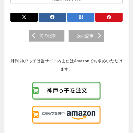
前
前の記事
次の記事
後
の
投
稿
月刊 神戸っ子は当サイト内またはAmazonでお求めいただけ
へ
ます。
の
リ
ン
ク