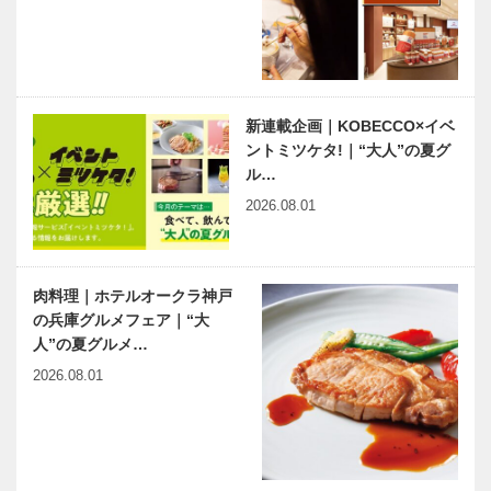
神大病院の魅
出会いと学びの旅から
ラジオレ…
力はココだ！
Vol.05
Vol.31神戸大
学医学部附属
病院 循環器
内科 川森
新連載企画｜KOBECCO×イベ
神戸のカクシ
連載エッセイ
裕…
ントミツケタ!｜“大人”の夏グ
ボタン 第
／喫茶店の書
ル…
125回 市街
斎から96
地を眺めなが
ドリアン助川
2026.08.01
ら大人の中華
さんと
を堪能 『神
“傾聴”と“伝達”から生まれ
桜とともに咲
天樓 M…
るコミュニケーション
く話芸 春の
肉料理｜ホテルオークラ神戸
兆楽寄席を開
の兵庫グルメフェア｜“大
催
人”の夏グルメ…
2026.08.01
有馬温泉歴史
ベトナム元気
人物帖 ～其
X躍動するア
の拾四～ 赤
ジア 第5回｜
松則祐（あか
ハノイ市内観
まつそくゆ
光の穴場？―