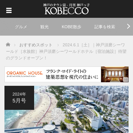
グルメ
観光
KOBE散歩
記事を検索
ト
Home
おすすめスポット
2024.6.1［土］｜神戸須磨シーワ
ールド［水族館］神戸須磨シーワールドホテル［宿泊施設］待望
のグランドオープン！
2024年
5月号