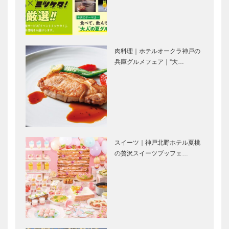
4月26日
ビアンヴニ
戸須磨シ…
30年目に
（金）神戸ポ
ュ・大下さん
公…
ートタワーリ
と歩く
ニューアル
KOBECCO
OPEN！
パンさんぽ｜
肉料理｜ホテルオークラ神戸の
Vol. 14 Alst…
スーパーキッ
永田良介商店
兵庫グルメフェア｜“大…
ズ・オーケス
｜オーダーメ
トラ 20周年
イド家具
記念に スー
［KOBECCO
パーストリン
Selection］
グスコーベと
ゴンチャロフ
ブティック
の弦楽…
製菓｜洋菓子
セリザワ｜婦
スイーツ｜神戸北野ホテル夏桃
［KOBECCO
人服
の贅沢スイーツブッフェ…
Selection］
［KOBECCO
Selection］
アレックス｜
㊎柴田音吉洋
トータルビュ
服店｜ハンド
ーティーサロ
メイド ビス
ン
ポークテーラ
［KOBECCO
ー