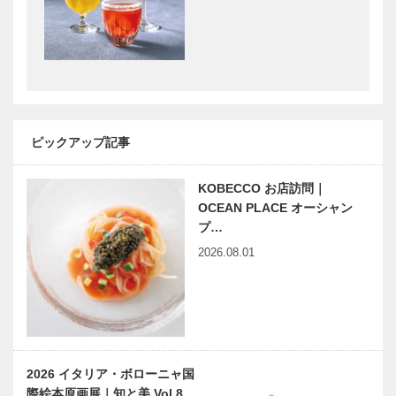
Selection］
スポークシュ
ーズ
ボックサン｜
竹中大工道具
［KOBE…
神戸洋藝菓子
館 邂逅―時
［KOBECCO
空を超えて｜
Selection］
第八回｜九三
房の世界 ―
千代鶴是秀の
ピックアップ記事
神戸で始まっ
レッドロブス
鍛冶道…
て 神戸で終
ター 須磨海
る ㊼ アホ
浜公園店
KOBECCO お店訪問｜
になる
OCEAN PLACE オーシャン
プ…
2026.08.01
YURT（ユル
ビフテキのカ
ト）
ワムラで
CAFE&BBQ
〝本物〟の神
PARK
戸ビーフを
心ゆくまで
新連載
神戸偉人伝外伝 ～知られ
2026 イタリア・ボローニャ国
Vol.1 六甲
ざる偉業～㊾前編 大森一
際絵本原画展｜知と美 Vol.8…
山の父｜A.H.
樹監督