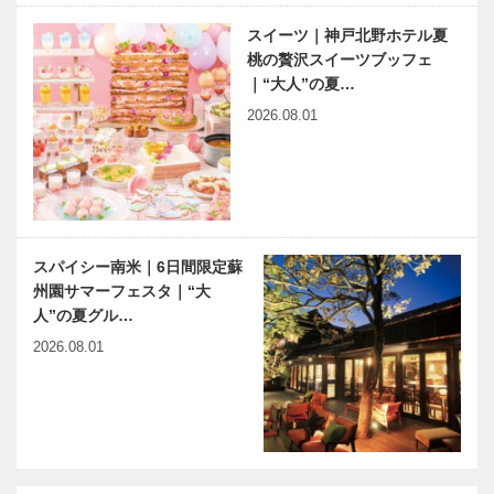
う） 1314～
貿易大学とロ
六甲山開祖・
あいまのりすと ～タイム
スイーツ｜神戸北野ホテル夏
137…
ッテセ…
グルームゆか
リミット1時間の小散歩～
桃の贅沢スイーツブッフェ
りの 白鬚神
Vol.5
｜“大人”の夏…
社がお引っ越
2026.08.01
し
スパイシー南米｜6日間限定蘇
州園サマーフェスタ｜“大
人”の夏グル…
2026.08.01