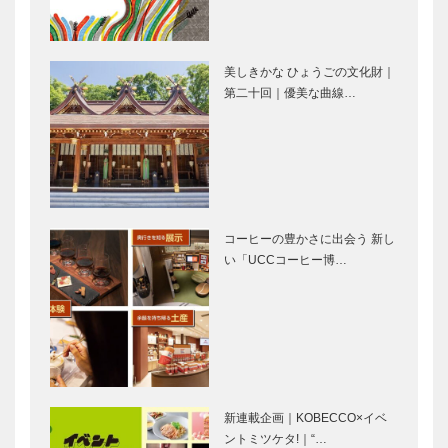
リス ミニ ク
スピーゴラ）
ーパーS
美しきかな ひょうごの文化財｜
第二十回｜優美な曲線…
⊘ 物語が始
＜特集＞神戸
まる ⊘THE
ポートタワ
STORY
ー、神戸須磨
BEGINS –
シーワールド
vol.42 俳
オープン！
優 井…
ー扉ー
2024.6.1［土
その迫力に感
］｜神戸須磨
動必至！西日
コーヒーの豊かさに出会う 新し
シーワールド
本で唯一、シ
い「UCCコーヒー博…
［水族館］神
ャチのパフォ
戸須磨シーワ
ーマンスを楽
ールドホテ
しめる水族
イルカとのふ
映画『港に灯
ル…
館 神戸須…
れあいや水槽
がともる』
付き客室、海
が、神戸にて
への旅にいざ
クランクイン
なう価値体験
｜阪神・淡路
新連載企画｜KOBECCO×イベ
が満載！ 神
大震災から
ントミツケタ!｜“…