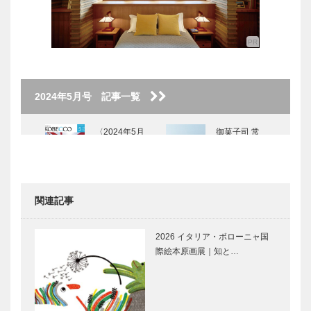
2024年5月号 記事一覧
〈2024年5月
御菓子司 常
号〉
盤堂｜和菓子
［KOBECCO
Selection］
関連記事
神戸御影メゾ
KOBECCO
ンデコール｜
お店訪問｜
2026 イタリア・ボローニャ国
オートクチュ
entre nousｍ
際絵本原画展｜知と…
ールインテリ
（アントル
ア
ヌー）
［KOBECCO
Movie and
神戸靴｜
Select…
CARS｜モー
SPIGOLA（