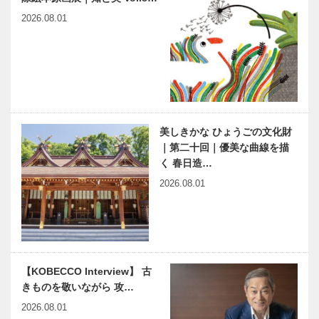
グルームの足
2026.08.01
跡
神戸・阪神間
パーソナルト
とフランク・
レーニングで
ロイド・ライ
経営者 医師
トそして、彼
などエグゼク
の建築思想を
ティブの 健
現代へ｜平尾
康維持をお手
美しきかな ひょうごの文化財
早逝の女流作
映画をかんが
工務店
伝い …
｜第二十回｜優美な曲線を描
家 久坂葉子
える ｜
く 春日造…
はとまらない
vol.38 ｜ 井
｜vol.10（最
筒 和幸
2026.08.01
終回） 久坂
葉子・死の謎
連載 教えて
JCは日本だ
多田先生! 素
けでなく、全
粒子物理学者
世界の組織活
の宇宙物理学
動を通して、
【KOBECCO Interview】 古
教室｜〜第
人的ネットワ
きものを敬いながら 攻…
11回〜
ークを「広
3/29（にくの
ハラミちゃん
2026.08.01
く」「深く…