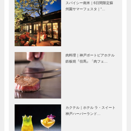
スパイシー南米｜6日間限定蘇
Selection］
［KOBECCO
マキシン｜帽
マイスター大
州園サマーフェスタ｜“…
Select…
子専門店
学堂｜メガネ
［KOBECCO
［KOBECCO
Selection］
Selection］
L’AVENUE｜
トアロードデ
パティスリー
リカテッセン
［KOBECCO
｜デリカ
肉料理｜神戸ポートピアホテル
Selection］
［KOBECCO
鉄板焼『但馬』「肉フェ…
…
Selection］
神戸御影メゾ
フラウコウベ
ンデコール｜
｜ジュエリー
オートクチュ
&アクセサリ
ールインテリ
ー
ア
［KOBECCO
［KOBECCO
Selecti…
カクテル｜ホテル ラ・スイート
STUDIO
il
Select…
神戸ハーバーランド…
KIICHI｜革小
Quadrifoglio
物
（クアドリフ
［KOBECCO
ォリオ）｜ビ