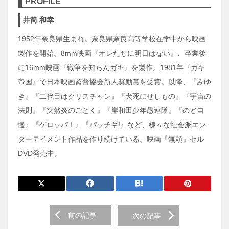
PROFILE
井筒 和幸
1952年奈良県生まれ。奈良県奈良高等学校在学中から映画
製作を開始。8mm映画『オレたちに明日はない』、卒業後
に16mm映画『戦争を知らんガキ』を製作。1981年『ガキ
帝国』で日本映画監督協会新人奨励賞を受賞。以降、『みゆ
き』『二代目はクリスチャン』『犬死にせしもの』『宇宙の
法則』『突然炎のごとく』『岸和田少年愚連隊』『のど自
慢』『ゲロッパ！』『パッチギ!』など、様々な社会派エン
ターテイメント作品を作り続けている。映画『無頼』セル
DVD発売中。
前
前の記事
次の記事
後