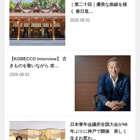
の建築思想を
ティブの 健
｜第二十回｜優美な曲線を描
現代へ｜平尾
康維持をお手
く 春日造…
早逝の女流作
映画をかんが
工務店
伝い …
2026.08.01
家 久坂葉子
える ｜
はとまらない
vol.38 ｜ 井
｜vol.10（最
筒 和幸
終回） 久坂
葉子・死の謎
連載 教えて
JCは日本だ
多田先生! 素
けでなく、全
【KOBECCO Interview】 古
粒子物理学者
世界の組織活
きものを敬いながら 攻…
の宇宙物理学
動を通して、
2026.08.01
教室｜〜第
人的ネットワ
11回〜
ークを「広
3/29（にくの
ハラミちゃん
く」「深く…
ひ）（金）、
×KOBECCO
神戸三宮セン
単独インタビ
ター街に兵庫
ュー
県最大「ユニ
クロ 神戸三
日本青年会議所全国大会が48
今月の映画と
娘のために、
宮店…
年ぶりに神戸で開催 美しく
展覧会
本を書きまし
た。｜日本テ
生まれ変わ…