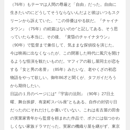
（76年）もテーマは人間の尊厳と「自由」だった。自由に
生きたいのにどうしてそうならないんだよと彼はいつもスク
リーンから訴えていた。 “この俳優はやる奴だ。『チャイナ
タウン』（75年）の続篇はないのか”と記してある。そう思
っていたら本当に、その後、『黄昏のチャイナタウン』
（90年）で監督まで兼任して、気ままな探偵役を演じた。
今は映画に出なくなったが、この閉塞した時代に風穴を開け
るような怪演を観たいものだ。マフィアの殺し屋同士が恋を
する『女と男の名誉』（85年）みたいな、老やくざの初恋
物語をやって欲しい。御年86才と聞くが、タフガイだろう
から期待したい。
日誌の１月のページには″『宇宙の法則』（90年）27日土
曜、舞台挨拶、有楽町スバル座”ともある。自作の封切り日
だったのにそれだけしか書いていない。これは名古屋の田舎
の実業家青年から監督を頼まれた作品で、ボクには似つかわ
しくない家族ドラマだった。実家の機織り屋を継がず、東京