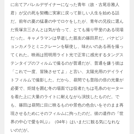
に出てアパレルデザイナーになった青年（故・古尾谷雅人
君）が父の死を契機に実家に戻って新しい人生を始める話
だ。前年の夏の猛暑の中でロケをしたが、青年の兄役に選ん
だ長塚京三さんとは気が合って、とても撮り甲斐のある現場
だった。キャメラマンは早逝した親友の篠田昇だ。パナビジ
ョンカメラとミニクレーンを駆使し、味わいのある画を撮っ
てくれた。映画は照明用ライト光で正常に感光するタングス
テンタイプのフィルムで撮るのが普通だが、普通を嫌う彼は
「これで一度、冒険させてよ」と言い、太陽光用のデイライ
トフィルムで撮影した。だから、昼間でも普段の倍の光量が
必要で、炬燵を囲む冬の場面では役者たちは毛糸のセーター
を着た上に大量のライトに耐えながら演技したものだ。で
も、篠田は昼間に目に映るものや景色の色合いをそのまま再
現させるためにそのフィルムに拘ったのだ。彼の遺作の『世
界の中心で愛を叫ぶ』（04年）はいまだに観る気になれな
いのだが。