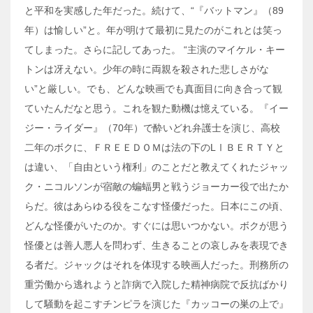
と平和を実感した年だった。続けて、“『バットマン』（89
年）は愉しい”と。年が明けて最初に見たのがこれとは笑っ
てしまった。さらに記してあった。 “主演のマイケル・キー
トンは冴えない。少年の時に両親を殺された悲しさがな
い”と厳しい。でも、どんな映画でも真面目に向き合って観
ていたんだなと思う。これを観た動機は憶えている。『イー
ジー・ライダー』（70年）で酔いどれ弁護士を演じ、高校
二年のボクに、ＦＲＥＥＤＯＭは法の下のLⅠＢＥＲＴＹと
は違い、「自由という権利」のことだと教えてくれたジャッ
ク・ニコルソンが宿敵の蝙蝠男と戦うジョーカー役で出たか
らだ。彼はあらゆる役をこなす怪優だった。日本にこの頃、
どんな怪優がいたのか。すぐには思いつかない。ボクが思う
怪優とは善人悪人を問わず、生きることの哀しみを表現でき
る者だ。ジャックはそれを体現する映画人だった。刑務所の
重労働から逃れようと詐病で入院した精神病院で反抗ばかり
して騒動を起こすチンピラを演じた『カッコーの巣の上で』