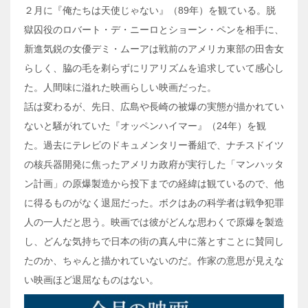
２月に『俺たちは天使じゃない』（89年）を観ている。脱
獄囚役のロバート・デ・ニーロとショーン・ペンを相手に、
新進気鋭の女優デミ・ムーアは戦前のアメリカ東部の田舎女
らしく、脇の毛を剃らずにリアリズムを追求していて感心し
た。人間味に溢れた映画らしい映画だった。
話は変わるが、先日、広島や長崎の被爆の実態が描かれてい
ないと騒がれていた『オッペンハイマー』（24年）を観
た。過去にテレビのドキュメンタリー番組で、ナチスドイツ
の核兵器開発に焦ったアメリカ政府が実行した「マンハッタ
ン計画」の原爆製造から投下までの経緯は観ているので、他
に得るものがなく退屈だった。ボクはあの科学者は戦争犯罪
人の一人だと思う。映画では彼がどんな思わくで原爆を製造
し、どんな気持ちで日本の街の真ん中に落とすことに賛同し
たのか、ちゃんと描かれていないのだ。作家の意思が見えな
い映画ほど退屈なものはない。