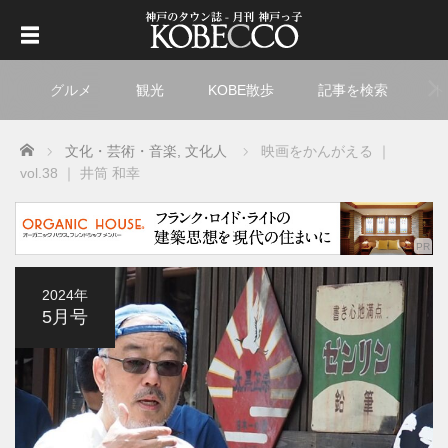
グルメ
観光
KOBE散歩
記事を検索
ト
Home
文化・芸術・音楽
,
文化人
映画をかんがえる ｜
vol.38 ｜ 井筒 和幸
2024年
5月号