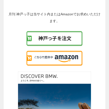
の
投
稿
月刊 神戸っ子は当サイト内またはAmazonでお求めいただけ
へ
ます。
の
リ
ン
ク