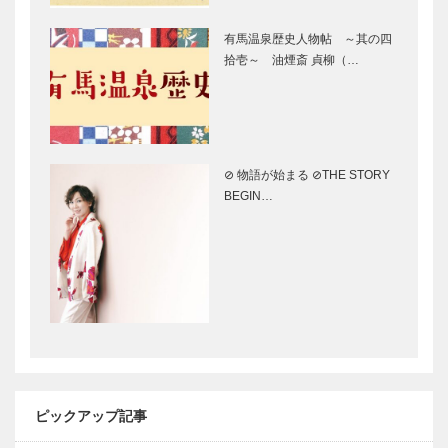
パティスリー
リカテッセン
［KOBECCO
有馬温泉歴史人物帖 ～其の四
｜デリカ
Selection］
拾壱～ 油煙斎 貞柳（…
［KOBECCO
…
Selection］
神戸御影メゾ
フラウコウベ
ンデコール｜
｜ジュエリー
オートクチュ
&アクセサリ
⊘ 物語が始まる ⊘THE STORY
ールインテリ
ー
BEGIN…
ア
［KOBECCO
［KOBECCO
Selecti…
STUDIO
il
Select…
KIICHI｜革小
Quadrifoglio
物
（クアドリフ
［KOBECCO
ォリオ）｜ビ
Selection］
スポークシュ
ーズ
ボックサン｜
竹中大工道具
［KOBE…
神戸洋藝菓子
館 邂逅―時
［KOBECCO
空を超えて｜
Selection］
第八回｜九三
ピックアップ記事
房の世界 ―