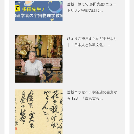
連載 教えて 多田先生! ニュー
トラ 20周年
イド家具
トリノと宇宙のはじ…
記念に スー
［KOBECCO
パーストリン
Selection］
グスコーベと
ゴンチャロフ
ブティック
の弦楽…
製菓｜洋菓子
セリザワ｜婦
ひょうご神戸まちかど学だより
［KOBECCO
人服
｜「日本人と仏教文化」…
Selection］
［KOBECCO
Selection］
アレックス｜
㊎柴田音吉洋
トータルビュ
服店｜ハンド
ーティーサロ
メイド ビス
ン
ポークテーラ
［KOBECCO
ー
連載エッセイ／喫茶店の書斎か
Selection］
［KOBECCO
マキシン｜帽
マイスター大
ら 123 「虚も実も…
Select…
子専門店
学堂｜メガネ
［KOBECCO
［KOBECCO
Selection］
Selection］
L’AVENUE｜
トアロードデ