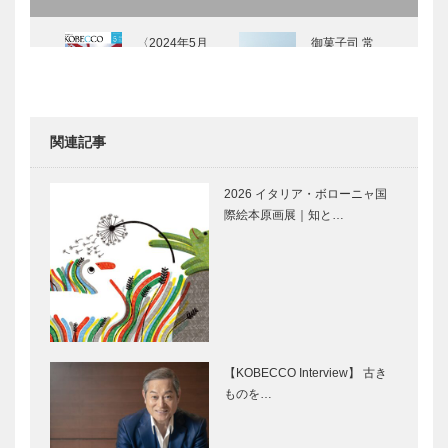
〈2024年5月
御菓子司 常
号〉
盤堂｜和菓子
［KOBECCO
Selection］
関連記事
神戸御影メゾ
KOBECCO
ンデコール｜
お店訪問｜
2026 イタリア・ボローニャ国
オートクチュ
entre nousｍ
際絵本原画展｜知と…
ールインテリ
（アントル
ア
ヌー）
［KOBECCO
Movie and
神戸靴｜
Select…
CARS｜モー
SPIGOLA（
リス ミニ ク
スピーゴラ）
ーパーS
【KOBECCO Interview】 古き
ものを…
⊘ 物語が始
＜特集＞神戸
まる ⊘THE
ポートタワ
STORY
ー、神戸須磨