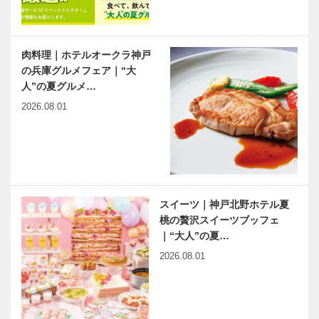
125回 市街
斎から96
地を眺めなが
ドリアン助川
ら大人の中華
さんと
肉料理｜ホテルオークラ神戸
を堪能 『神
“傾聴”と“伝達”から生まれ
桜とともに咲
の兵庫グルメフェア｜“大
天樓 M…
るコミュニケーション
く話芸 春の
人”の夏グルメ…
兆楽寄席を開
2026.08.01
催
有馬温泉歴史
ベトナム元気
人物帖 ～其
X躍動するア
の拾四～ 赤
ジア 第5回｜
松則祐（あか
ハノイ市内観
スイーツ｜神戸北野ホテル夏
まつそくゆ
光の穴場？―
桃の贅沢スイーツブッフェ
う） 1314～
貿易大学とロ
六甲山開祖・
あいまのりすと ～タイム
｜“大人”の夏…
137…
ッテセ…
グルームゆか
リミット1時間の小散歩～
2026.08.01
りの 白鬚神
Vol.5
社がお引っ越
し