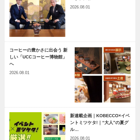
レビ 映画プ
2026.08.01
ロデューサー
谷生 俊美さ
カウンスル
大地の匂いが
ん
No.3 第13
する画家 中
回 高校生ス
西勝画伯生誕
ピーチコンテ
100年｜記念
スト
館「無字庵」
コーヒーの豊かさに出会う 新
ではスケッチ
しい「UCCコーヒー博物館」
ラジオ関西
兵庫県医師会
ブッ…
へ
「田辺眞人の
の「みんなの
まっことラジ
医療社会学」
2026.08.01
オ」最終回 4
第153回
月から新番組
「田辺眞人の
神大病院の魅
出会いと学びの旅から
ラジオレ…
力はココだ！
Vol.05
Vol.31神戸大
学医学部附属
新連載企画｜KOBECCO×イベ
病院 循環器
ントミツケタ!｜“大人”の夏グ
内科 川森
ル…
神戸のカクシ
連載エッセイ
裕…
2026.08.01
ボタン 第
／喫茶店の書