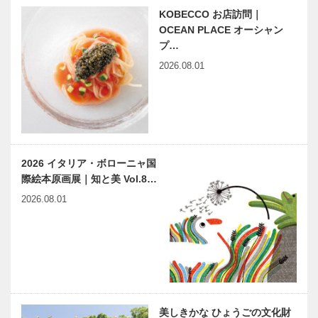
千代鶴是秀の
KOBECCO お店訪問｜
神戸で始まっ
レッドロブス
鍛冶道…
OCEAN PLACE オーシャン
て 神戸で終
ター 須磨海
る ㊼ アホ
浜公園店
プ…
になる
2026.08.01
YURT（ユル
ビフテキのカ
ト）
ワムラで
CAFE&BBQ
〝本物〟の神
PARK
戸ビーフを
心ゆくまで
2026 イタリア・ボローニャ国
際絵本原画展｜知と美 Vol.8…
新連載
神戸偉人伝外伝 ～知られ
Vol.1 六甲
ざる偉業～㊾前編 大森一
2026.08.01
山の父｜A.H.
樹監督
グルームの足
跡
神戸・阪神間
パーソナルト
とフランク・
レーニングで
ロイド・ライ
経営者 医師
トそして、彼
などエグゼク
美しきかな ひょうごの文化財