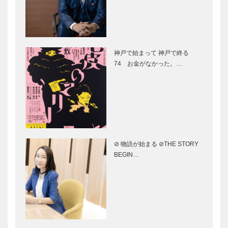
BEGINS –
シーワールド
vol.42 俳
オープン！
優 井…
ー扉ー
2024.6.1［土
その迫力に感
］｜神戸須磨
動必至！西日
神戸で始まって 神戸で終る
シーワールド
本で唯一、シ
74 お金がなかった。…
［水族館］神
ャチのパフォ
戸須磨シーワ
ーマンスを楽
ールドホテ
しめる水族
イルカとのふ
映画『港に灯
ル…
館 神戸須…
れあいや水槽
がともる』
付き客室、海
が、神戸にて
への旅にいざ
クランクイン
なう価値体験
｜阪神・淡路
⊘ 物語が始まる ⊘THE STORY
が満載！ 神
大震災から
4月26日
ビアンヴニ
BEGIN…
戸須磨シ…
30年目に
（金）神戸ポ
ュ・大下さん
公…
ートタワーリ
と歩く
ニューアル
KOBECCO
OPEN！
パンさんぽ｜
Vol. 14 Alst…
スーパーキッ
永田良介商店
ズ・オーケス
｜オーダーメ