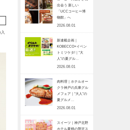
出会う 新しい
「UCCコーヒー博
物館」へ
2026.08.01
の入
新連載企画｜
KOBECCO×イベン
トミツケタ!｜“大
人”の夏グル…
2026.08.01
肉料理｜ホテルオー
クラ神戸の兵庫グル
メフェア｜“大人”の
夏グルメ…
2026.08.01
スイーツ｜神戸北野
ホテル夏桃の贅沢ス