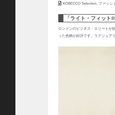
ャ
KOBECCO Selection
,
ファッシ
ー
ナ
「ライト・フィット
リ
ス
ロンドンのビジネス・エリートが
ト
った色柄が好評です。ラグジュア
＞
＜
対
談
＞
上
島
達
司
＜
U
C