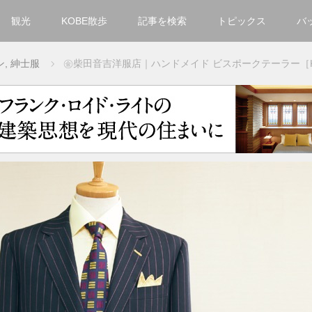
観光
KOBE散歩
記事を検索
トピックス
バ
カテゴリ一覧
ン
,
紳士服
㊎柴田音吉洋服店｜ハンドメイド ビスポークテーラー［KOBEC
KOBECCO Selection
グルメ
お洒落・ファッション
楽しむ
観光
文化・芸術・音楽
住環境
街
人