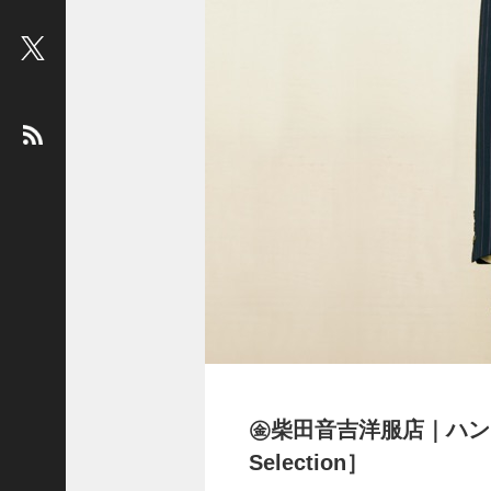
ビ
ュ
ー
：
松
平
健
＜
俳
優
＞
堤
未
果
＜
国
㊎柴田音吉洋服店｜ハンド
際
Selection］
ジ