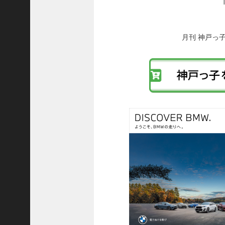
8
後
代
の
投
理
稿
事
月刊 神戸っ
へ
長
の
＞
リ
ン
ク
ホーム
トピックス
KOBE散歩
記事を検索
バックナンバー
編集部ブログ
「神戸っ子」会員企業