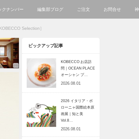
ックナンバー
編集部ブログ
ご注文
お問合せ
神
ご購入方法について
会社
CO Selection］
掲載・広告について
サイ
ピックアップ記事
KOBECCO お店訪
問｜OCEAN PLACE
オーシャン プ…
2026.08.01
2026 イタリア・ボ
ローニャ国際絵本原
画展｜知と美
Vol.8…
2026.08.01