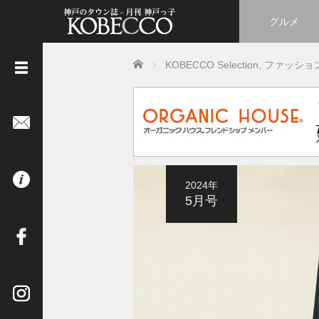
グルメ
Home
KOBECCO Selection
,
ファッショ
《
立
ち
読
み
は
2024年
コ
5月号
チ
ラ
》
イ
ン
タ