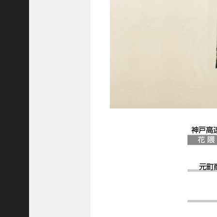
C
ジ
ャ
パ
ン
株
式
会
社
代
表
取
締
役
会
長
＞
松
井