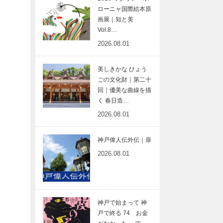
ローニャ国際絵本原
画展｜知と美
Vol.8…
2026.08.01
美しきかな ひょう
ごの文化財｜第二十
回｜優美な曲線を描
く 春日造…
2026.08.01
神戸偉人伝外伝｜扉
2026.08.01
神戸で始まって 神
戸で終る 74 お金