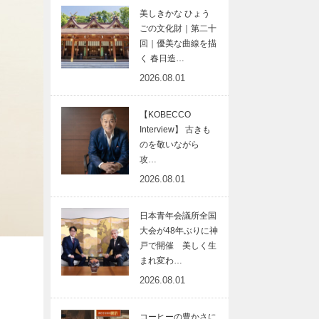
美しきかな ひょう
ごの文化財｜第二十
回｜優美な曲線を描
く 春日造…
2026.08.01
【KOBECCO
Interview】 古きも
のを敬いながら
攻…
2026.08.01
日本青年会議所全国
大会が48年ぶりに神
戸で開催 美しく生
まれ変わ…
2026.08.01
コーヒーの豊かさに