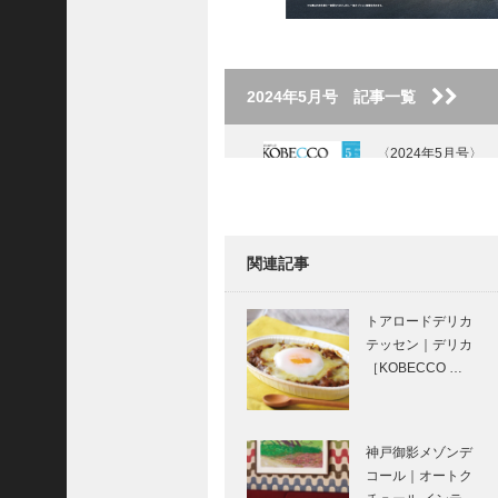
ご注文フォーム
ご購入方法について
2024年5月号 記事一覧
掲載・広告について
ご意見・お問い合わせ
〈2024年5月号〉
「神戸っ子」とは
会社概要
関連記事
サイトポリシー
KOBECCO お店訪
個人情報の取扱いについて
問｜entre nousｍ
トアロードデリカ
（アントル ヌー）
テッセン｜デリカ
特定商取引法に基づく表記
［KOBECCO …
Facebook
⊘ 物語が始まる
Instagram
⊘THE STORY
神戸御影メゾンデ
BEGINS –
コール｜オートク
vol.42 俳優