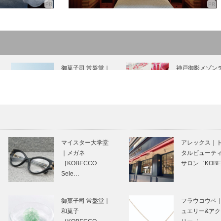
御菓子司 常盤堂｜
神戸御影メゾン
和菓子
コール｜オート
［KOBECCO
チュールインテ
Selection］
ア［KOBECCO
Select…
Movie and CARS
神戸靴｜
｜モーリス ミニ
SPIGOLA（ス
マイスター大学堂
アレックス｜
クーパーS
ゴラ）
｜メガネ
タルビューテ
［KOBECCO
サロン［KOB
Sele…
＜特集＞神戸ポー
2024.6.1［土］
トタワー、神戸須
神戸須磨シーワ
御菓子司 常盤堂｜
フラウコウベ
磨シーワールド オ
ルド［水族館］
和菓子
ュエリー&ア
ープン！ ー扉ー
戸須磨シーワー