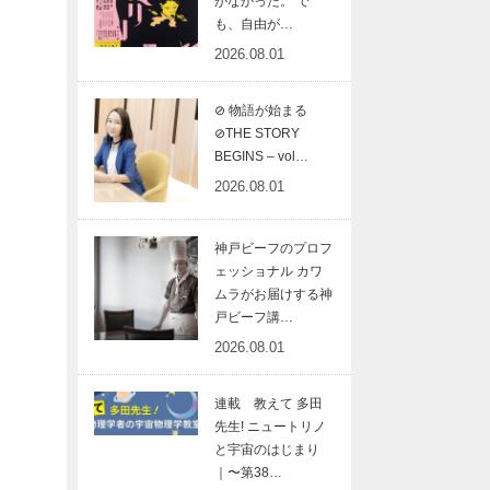
がなかった。 で
も、自由が…
2026.08.01
⊘ 物語が始まる
⊘THE STORY
BEGINS – vol…
2026.08.01
神戸ビーフのプロフ
ェッショナル カワ
ムラがお届けする神
戸ビーフ講…
2026.08.01
連載 教えて 多田
先生! ニュートリノ
と宇宙のはじまり
｜〜第38…