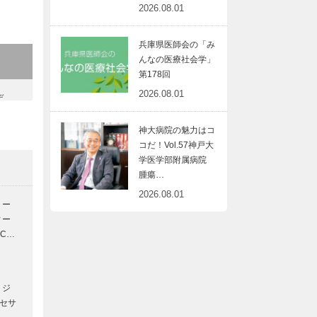
2026.08.01
兵庫県医師会の「み
んなの医療社会学」
第178回
2026.08.01
デ
ク
リ
神大病院の魅力はコ
コだ！Vol.57神戸大
学医学部附属病院
腫瘍…
2026.08.01
ピー
トー
ィー
EC…
｜
ー
｜ジ
神
クセサ
ル