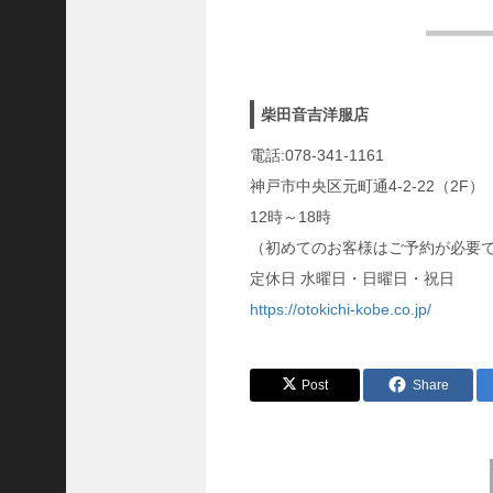
隆
昌
＜
一
柴田音吉洋服店
般
社
電話:078-341-1161
団
神戸市中央区元町通4-2-22（2F）
法
12時～18時
人
（初めてのお客様はご予約が必要
神
定休日 水曜日・日曜日・祝日
戸
https://otokichi-kobe.co.jp/
青
年
会
Post
Share
議
所
第
6
前