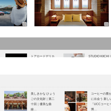
トアロードデリカ
STUDIO KIICHI
テッセン｜デリカ
革小物
［KOBECCO
［KOBECCO
Selection］
Selection インス
タ…
KOBECCO お店訪
マダム・チェリ
問｜BRASSERIE
のpetit bonheur
美しきかな ひょう
コーヒーの豊
L‘OBABON ブラッ
いさなしあわせ
ごの文化財｜第二
に出会う 新し
スリー ロ…
十回｜優美な曲
「UCCコーヒ
線…
博…