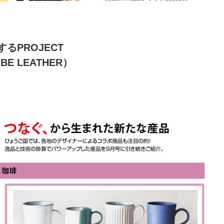
るPROJECT
E LEATHER）