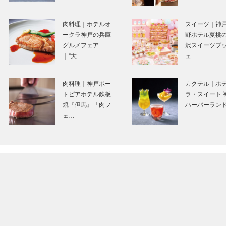
竹中大工道具館 邂
神戸で始まって 
逅―時空を超えて
戸で終る〈特別
肉料理｜ホテルオ
スイーツ｜神
｜第一回｜祈りの
編〉
ークラ神戸の兵庫
野ホテル夏桃
かたち ―建築儀式
グルメフェア
沢スイーツブ
とその道具 …
｜“大…
ェ…
⊘ 物語が始まる
舞台に立つこと
⊘THE STORY
初心にかえるこ
肉料理｜神戸ポー
カクテル｜ホ
BEGINS – vol.35
と。今の自分を
トピアホテル鉄板
ラ・スイート 
俳優 堀…
ることができる
焼『但馬』「肉フ
ハーバーラン
事な場所。
ェ…
御菓子司 常盤堂｜
マイスター大学
和菓子
｜メガネ
［KOBECCO
［KOBECCO
Selection］
Selection］
フラウコウベ｜ジ
L’AVENUE｜パ
ュエリー&アクセ
ィスリー
サリー
［KOBECCO
［KOBECCO
Selection］…