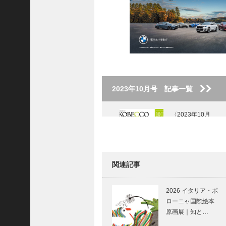
8
代
理
事
長
＞
2023年10月号 記事一覧
ホーム
〈2023年10月
号〉
トピックス
KOBE散歩
関連記事
記事を検索
il Quadrifoglio（ク
バックナンバー
アドリフォリオ）
2026 イタリア・ボ
｜ビスポークシュ
編集部ブログ
ローニャ国際絵本
ーズ［KOBE…
原画展｜知と…
「神戸っ子」会員企業