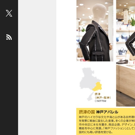
ビ
ュ
ー
：
松
平
健
＜
俳
優
＞
堤
未
果
＜
国
際
ジ