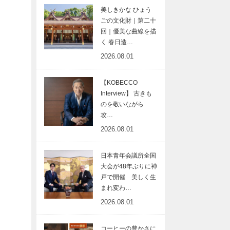
美しきかな ひょう
ごの文化財｜第二十
回｜優美な曲線を描
く 春日造…
2026.08.01
【KOBECCO
Interview】 古きも
のを敬いながら
攻…
2026.08.01
日本青年会議所全国
大会が48年ぶりに神
戸で開催 美しく生
まれ変わ…
2026.08.01
コーヒーの豊かさに