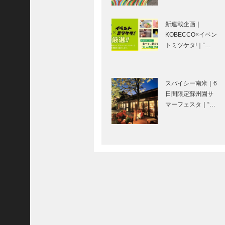
Movie and CARS
ご注文フォーム
｜インディアン・
新連載企画｜
スカウト
ご購入方法について
KOBECCO×イベン
トミツケタ!｜“…
掲載・広告について
ご意見・お問い合わせ
風に吹かれた手紙
のように｜松本 隆
スパイシー南米｜6
「神戸っ子」とは
｜Vol.11
日間限定蘇州園サ
会社概要
マーフェスタ｜“…
サイトポリシー
連載 教えて 多田先生! ニュートリノ
と宇宙のはじまり｜〜第4回〜
個人情報の取扱いについて
特定商取引法に基づく表記
Facebook
永田良介商店｜オ
Instagram
ーダーメイド家具
［KOBECCO
Selection］