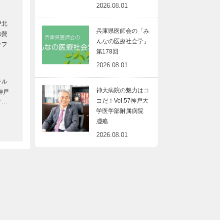
2026.08.01
神
戸北
兵庫県医師会の「み
の贅
んなの医療社会学」
ッフ
第178回
2026.08.01
は
テル
知
神大病院の魅力はコ
神戸
大
コだ！Vol.57神戸大
ド…
学医学部附属病院
腫瘍…
堂
2026.08.01
テ