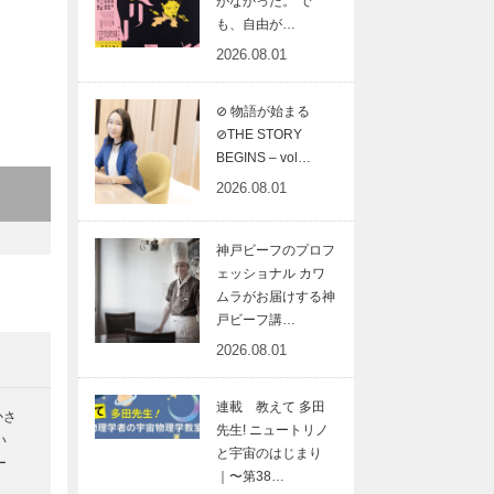
がなかった。 で
も、自由が…
2026.08.01
⊘ 物語が始まる
⊘THE STORY
BEGINS – vol…
2026.08.01
神戸ビーフのプロフ
｜
ェッショナル カワ
ムラがお届けする神
戸ビーフ講…
2026.08.01
ー
ち
連載 教えて 多田
かさ
先生! ニュートリノ
い
と宇宙のはじまり
ー
｜〜第38…