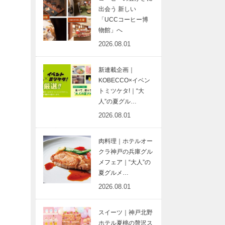
出会う 新しい
「UCCコーヒー博
物館」へ
2026.08.01
新連載企画｜
KOBECCO×イベン
トミツケタ!｜“大
人”の夏グル…
2026.08.01
肉料理｜ホテルオー
クラ神戸の兵庫グル
メフェア｜“大人”の
夏グルメ…
2026.08.01
スイーツ｜神戸北野
ホテル夏桃の贅沢ス