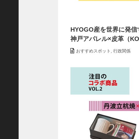
ャ
ー
ナ
リ
HYOGO産を世界に発信す
ス
神戸アパレル×皮革（KOB
ト
＞
おすすめスポット
,
行政関係
＜
対
談
＞
上
島
達
司
＜
U
C