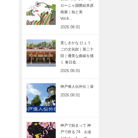
ローニャ国際絵本原
画展｜知と美
Vol.8…
2026.08.01
美しきかな ひょう
ごの文化財｜第二十
回｜優美な曲線を描
く 春日造…
2026.08.01
神戸偉人伝外伝｜扉
2026.08.01
神戸で始まって 神
戸で終る 74 お金