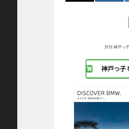
隆
昌
＜
前
一
後
般
の
社
投
稿
団
月刊 神戸っ
へ
法
の
人
リ
神
ン
戸
ク
青
年
会
議
所
第
6