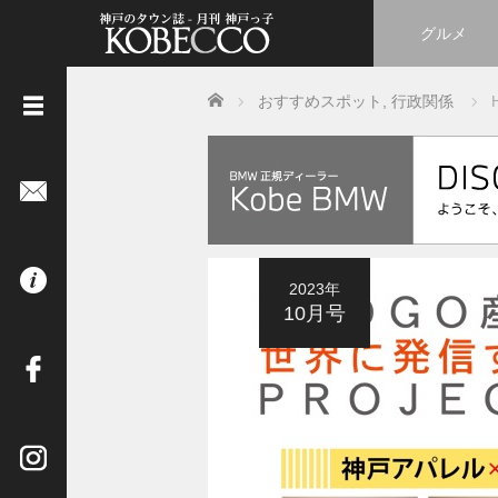
グルメ
Home
おすすめスポット
,
行政関係
《
立
ち
読
み
は
2023年
コ
10月号
チ
ラ
》
イ
ン
タ