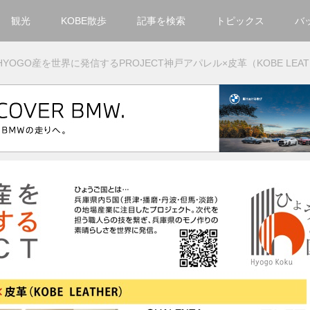
観光
KOBE散歩
記事を検索
トピックス
バ
カテゴリ一覧
HYOGO産を世界に発信するPROJECT
神戸アパレル×皮革（KOBE LEAT
KOBECCO Selection
グルメ
お洒落・ファッション
楽しむ
観光
文化・芸術・音楽
住環境
街
人