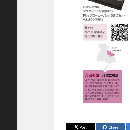
C
ジ
ャ
パ
ン
株
式
会
社
代
表
取
締
役
会
長
＞
松
Post
Share
井