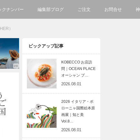
ックナンバー
編集部ブログ
ご注文
お問合せ
神
ご購入方法について
会社
HER）
掲載・広告について
サイ
ピックアップ記事
KOBECCO お店訪
問｜OCEAN PLACE
オーシャン プ…
2026.08.01
2026 イタリア・ボ
ローニャ国際絵本原
画展｜知と美
Vol.8…
2026.08.01