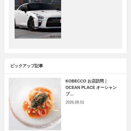
製菓｜洋菓子
涯愛せる靴｜
［KOBECCO
ビスポークブ
Selection］
ランド
SPIGOLA｜
004 ソフィス
今月の表紙
未来を駆ける
ティ…
神戸の新風
VOL.5｜もは
やアパレル企
業と思うなか
れ！ “門外不
語るように歌
ビアンヴニ
ピックアップ記事
出…
う。歌うよう
ュ・大下さん
に語る。そん
と歩く
KOBECCO お店訪問｜
なシャンソン
KOBECCO
OCEAN PLACE オーシャン
に憧れて。｜
パンさんぽ｜
プ…
歌手 クミコ
Vol. 09 ぱん
早逝の女流作
映画をかんが
2026.08.01
さん
のお…
家 久坂葉子
える ｜
はとまらない
vol.31 ｜ 井
｜vol.3「灰
筒 和幸
色の記憶」と
ふたつの事件