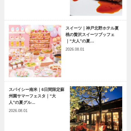
医療社会学」
らり旅
第147回
神大病院の魅
harmony（はーもにぃ）
スイーツ｜神戸北野ホテル夏
力はココだ！
Vol.68 ユーモアとは“に
桃の贅沢スイーツブッフェ
Vol.25 神戸
もかかわらず 笑うこと…
｜“大人”の夏…
大学医学部附
属病院 歯科
2026.08.01
口腔外科
連載コラム
神戸のカクシ
長…
「球友再会」
ボタン 第
｜Vol.8
118回 地元
スポーツの魅
力を伝える産
スパイシー南米｜6日間限定蘇
学連携プロジ
KOBECCOオ
連載エッセイ
州園サマーフェスタ｜“大
ェクト『…
ススメ 〜
／喫茶店の書
人”の夏グル…
CINEMA〜
斎から89 青
2026.08.01
春の詩人・竹
内浩三
神戸偉人伝外伝 ～知られ
環境に適応し