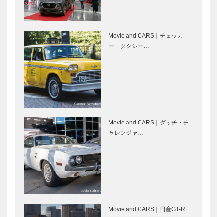
［KOBECCO
（クアドリフ
Selection］
ォリオ）｜ビ
スポークシュ
ーズ
Movie and CARS｜チェッカ
㊎柴田音吉洋
ボックサン｜
［KOBE…
ー タクシー…
服店｜ハンド
神戸洋藝菓子
メイド ビス
［KOBECCO
ポークテーラ
Selection］
ー
［KOBECCO
アレックス｜
STUDIO
Select…
トータルビュ
KIICHI｜革小
ーティーサロ
物
Movie and CARS｜ダッチ・チ
ン
［KOBECCO
ャレンジャ…
［KOBECCO
Selection］
Selection］
神戸御影メゾ
ガゼボ｜イン
ンデコール｜
テリアショッ
オートクチュ
プ
ールインテリ
［KOBECCO
ア
Selection］
［KOBECCO
Movie and CARS｜日産GT-R
ゴンチャロフ
名靴図鑑 生
Select…