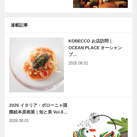
ざる偉業～㊷後編 加藤文
て美しく咲く
太郎
花のように｜
平尾工務店
連載記事
KOBECCO お店訪問｜
OCEAN PLACE オーシャン
プ…
2026.08.01
2026 イタリア・ボローニャ国
際絵本原画展｜知と美 Vol.8…
2026.08.01