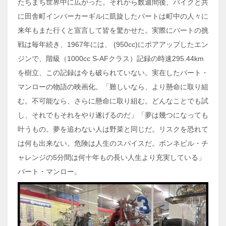
たちまち世界中に広がった。それから数週間後、バイクと共
に田舎町インバーカーギルに凱旋したバートは町中の人々に
来年もまた行くと宣言して皆を驚かせた。実際にバートの挑
戦は毎年続き、1967年には、 (950cc)にボアアップしたエン
ジンで、階級（1000cc S-AFクラス）記録の時速295.44km
を樹立、この記録は今も破られていない。実在したバート・
マンローの物語の映画化。「難しいなら、より懸命に取り組
む。不可能なら、さらに懸命に取り組む。どんなことでも試
し、それでもそれをやり遂げるのだ」「夢は幾つになっても
叶うもの。夢を追わない人は野菜と同じだ。リスクを恐れて
は何も出来ない。危険は人生のスパイスだ。ボンネビル・チ
ャレンジの5分間は何十年もの長い人生より充実している」
バート・マンロー。