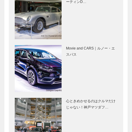
BEGINS –
の自分を知る
ーティンD…
vol.35 俳優
ことができる
堀…
大事な場所。
連載 教えて 多田先生! ニ
御菓子司 常
ュートリノと宇宙のはじま
盤堂｜和菓子
り｜〜第4回〜
［KOBECCO
Selection］
Movie and CARS｜ルノー・エ
マイスター大
永田良介商店
スパス
学堂｜メガネ
｜オーダーメ
［KOBECCO
イド家具
Selection］
［KOBECCO
Selection］
フラウコウベ
L’AVENUE｜
｜ジュエリー
パティスリー
&アクセサリ
［KOBECCO
心ときめかせるのはクルマだけ
ー
Selection］
じゃない！神戸マツダフ…
［KOBECCO
…
Selecti…
マキシン｜帽
il
子専門店
Quadrifoglio