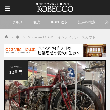
グルメ
観光
KOBE散歩
記事を検索
ト
Home
車
Movie and CARS｜インディアン・スカウト
2023年
10月号