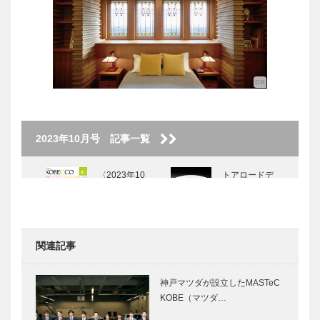
2023年10月号 記事一覧
〈2023年10
トアロードデ
月号〉
リカテッセン
｜デリカ
［KOBECCO
Selection］
関連記事
STUDIO
il
KIICHI｜革小
Quadrifoglio
神戸マツダが設立したMASTeC
物
（クアドリフ
KOBE（マツダ…
［KOBECCO
ォリオ）｜ビ
Selection イ
スポークシュ