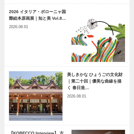
ビフテキのカ
HYOGO産を
ワムラで
世界に発信す
2026 イタリア・ボローニャ国
〝本物〟の神
るPROJECT
際絵本原画展｜知と美 Vol.8…
戸ビーフを
神戸アパレル
2026.08.01
心ゆくまで
×皮革
（KOBE
特集｜新しい
六甲ミーツ・
LEAT…
有馬｜扉
アート芸術散
歩2023
beyondROK
KO森の音ミ
ュージアムほ
世界最大規模
浜芦屋ヒスト
美しきかな ひょうごの文化財
か…
のシーフード
リック 芦屋
｜第二十回｜優美な曲線を描
レストラン
の祖型を見る
く 春日造…
「レッドロブ
｜扉
2026.08.01
スター須磨海
浜公園店」９
HOTEL
Sora Café
月１日にオ…
ALGO （オテ
（ソラ カフ
ル アルゴ）
ェ）｜2021
｜2023年 4
年 11月
【KOBECCO Interview】 古