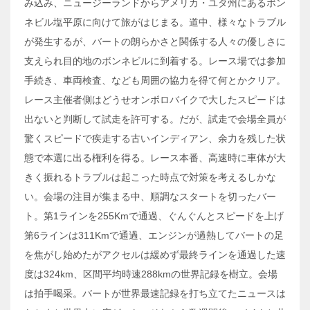
み込み、ニュージーランドからアメリカ・ユタ州にあるボン
ネビル塩平原に向けて旅がはじまる。道中、様々なトラブル
が発生するが、バートの朗らかさと関係する人々の優しさに
支えられ目的地のボンネビルに到着する。レース場では参加
手続き、車両検査、なども周囲の協力を得て何とかクリア。
レース主催者側はどうせオンボロバイクで大したスピードは
出ないと判断して試走を許可する。だが、試走で会場全員が
驚くスピードで疾走する古いインディアン、余力を残した状
態で本選に出る権利を得る。レース本番、高速時に車体が大
きく振れるトラブルは起こった時点で対策を考えるしかな
い。会場の注目が集まる中、順調なスタートを切ったバー
ト。第1ラインを255Kmで通過、ぐんぐんとスピードを上げ
第6ラインは311Kmで通過、エンジンが過熱してバートの足
を焦がし始めたがアクセルは緩めず最終ラインを通過した速
度は324km、区間平均時速288kmの世界記録を樹立。会場
は拍手喝采。バートが世界最速記録を打ち立てたニュースは