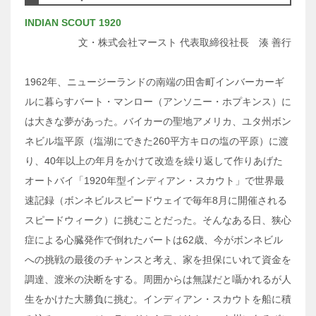
INDIAN SCOUT 1920
文・株式会社マースト 代表取締役社長 湊 善行
1962年、ニュージーランドの南端の田舎町インバーカーギ
ルに暮らすバート・マンロー（アンソニー・ホプキンス）に
は大きな夢があった。バイカーの聖地アメリカ、ユタ州ボン
ネビル塩平原（塩湖にできた260平方キロの塩の平原）に渡
り、40年以上の年月をかけて改造を繰り返して作りあげた
オートバイ「1920年型インディアン・スカウト」で世界最
速記録（ボンネビルスピードウェイで毎年8月に開催される
スピードウィーク）に挑むことだった。そんなある日、狭心
症による心臓発作で倒れたバートは62歳、今がボンネビル
への挑戦の最後のチャンスと考え、家を担保にいれて資金を
調達、渡米の決断をする。周囲からは無謀だと囁かれるが人
生をかけた大勝負に挑む。インディアン・スカウトを船に積