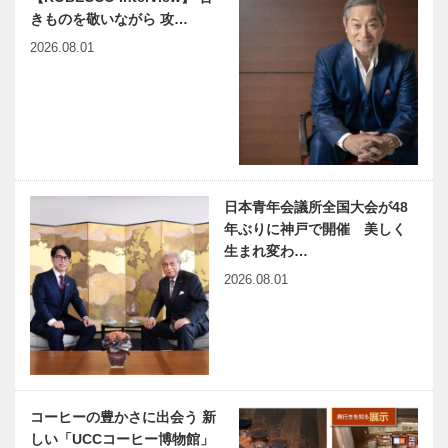
月 OPEN｜
OPEN｜ 特
きものを敬いながら 攻…
特集-新し…
集-新し…
有馬山叢 御
La
2026.08.01
所別墅（あり
Fontine（ラ
まさんそう
・フォンテー
ごしょべっし
ヌ）｜2023
ょ）｜ 特集-
年 8月 リニ
新しい有馬
ューアル｜
ARIMA
有馬禅寿司｜
特集…
BREWERY
2019年 4月
（アリマ ブ
OPEN｜特
日本青年会議所全国大会が48
リュワリー）
集-新しい有
年ぶりに神戸で開催 美しく
｜2022年 11
馬
生まれ変わ…
月 OPEN…
Hacco
有馬グランド
2026.08.01
restaurant
ホテル 心陽
enn（はっこ
（こはる）｜
うレストラ
2023年 8月
ン えん）｜
新発売｜特
特集-新し…
集-新しい有
川上商店 本
吉高屋（よし
馬
店 ｜秋限定
たかや）｜
コーヒーの豊かさに出会う 新
販売｜特集-
2023年 新発
しい「UCCコーヒー博物館」