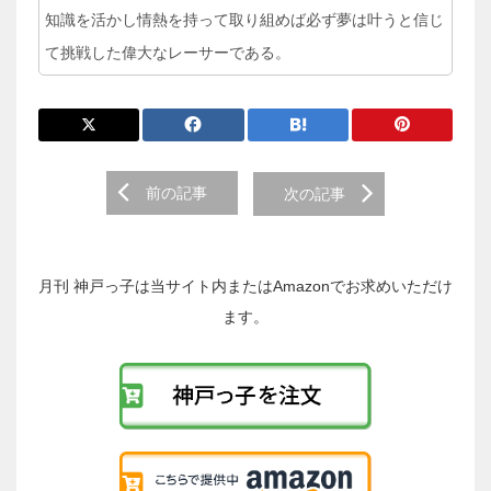
知識を活かし情熱を持って取り組めば必ず夢は叶うと信じ
て挑戦した偉大なレーサーである。
前
前の記事
次の記事
後
の
投
稿
月刊 神戸っ子は当サイト内またはAmazonでお求めいただけ
へ
ます。
の
リ
ン
ク