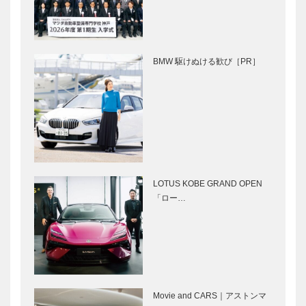
ンスタ…
ーズ
KOBECCO
マダム・チェ
［KOBE…
お店訪問｜
リーのpetit
BRASSERIE
bonheurちい
BMW 駆けぬける歓び［PR］
L‘OBABON
さなしあわせ
ブラッスリー
ロ…
Movie and
竹中大工道具
CARS｜イン
館 邂逅―時
ディアン・ス
空を超えて｜
カウト
第一回｜祈り
のかたち ―
建築儀式とそ
神戸で始まっ
風に吹かれた
LOTUS KOBE GRAND OPEN
の道具 …
て 神戸で終
手紙のように
「ロー…
る〈特別編〉
｜松本 隆｜
Vol.11
⊘ 物語が始
舞台に立つこ
まる ⊘THE
とは初心にか
STORY
えること。今
Movie and CARS｜アストンマ