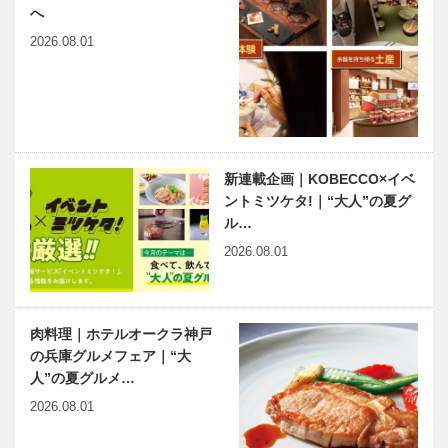
新しい有馬
売｜特集-新
へ
しい有馬
2026.08.01
ARI
第一部 浜芦
MARCHE（
屋の歴史
アリ マルシ
ェ）｜2023
年 新発売｜
特集-新しい
第二部 浜芦
松林に抱かれ
新連載企画｜KOBECCO×イベ
有馬
屋ゆかりの人
たコートで
ントミツケタ!｜“大人”の夏グ
たち
「一日を短
ル…
く、人生を長
2026.08.01
く」｜芦屋国
際ローンテニ
有馬温泉歴史人物帖 〜其
『廻船問屋の
スクラブ …
の七〜 少彦名命（すくな
中ぼんさん』
肉料理｜ホテルオークラ神戸
ひこなのみこと） 生没年
刊行記念の催
の兵庫グルメフェア｜“大
不詳（神…
し 「阪神間
人”の夏グルメ…
の近代と商家
の生活」を開
2026.08.01
兵庫県医師会
Kiss PRESS×KOBECCO
催
の「みんなの
｜垂水（たるみ）駅周辺ぶ