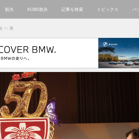
観光
KOBE散歩
記事を検索
トピックス
バ
カテゴリ一覧
 一 事
KOBECCO Selection
グルメ
お洒落・ファッション
楽しむ
観光
文化・芸術・音楽
住環境
街
人