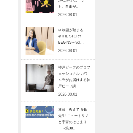
がなかった。 で
も、自由が…
2026.08.01
⊘ 物語が始まる
⊘THE STORY
BEGINS – vol…
2026.08.01
神戸ビーフのプロフ
ェッショナル カワ
ムラがお届けする神
戸ビーフ講…
2026.08.01
連載 教えて 多田
先生! ニュートリノ
と宇宙のはじまり
｜〜第38…