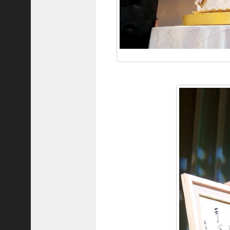
隆
昌
＜
一
般
社
団
法
人
神
戸
青
年
会
議
所
第
6