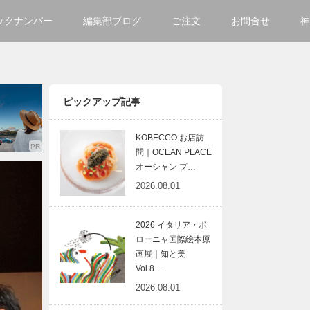
ックナンバー
編集部ブログ
ご注文
お問合せ
神
ご購入方法について
会社
掲載・広告について
サイ
ピックアップ記事
KOBECCO お店訪
問｜OCEAN PLACE
オーシャン プ…
2026.08.01
2026 イタリア・ボ
ローニャ国際絵本原
画展｜知と美
Vol.8…
2026.08.01