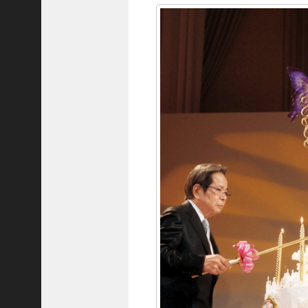
C
ジ
ャ
パ
ン
株
式
会
社
代
表
取
締
役
会
長
＞
松
井