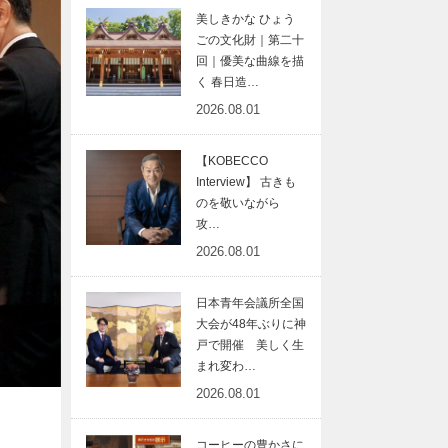
美しきかな ひょう
ごの文化財｜第二十
回｜優美な曲線を描
く 春日造…
2026.08.01
【KOBECCO
Interview】 古きも
のを敬いながら
攻…
2026.08.01
日本青年会議所全国
大会が48年ぶりに神
戸で開催 美しく生
まれ変わ…
2026.08.01
コーヒーの豊かさに