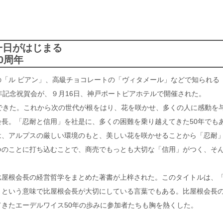
一日がはじまる
0周年
「ル ビアン」、高級チョコレートの「ヴィタメール」などで知られる
年記念祝賀会が、９月16日、神戸ポートピアホテルで開催された。
できた。これから次の世代が根をはり、花を咲かせ、多くの人に感動を
長。「忍耐と信用」を社是に、多くの困難を乗り越えてきた50年でも
は、アルプスの厳しい環境のもと、美しい花を咲かせることから「忍耐
つのことに打ち込むことで、商売でもっとも大切な「信用」がつく、そ
屋根会長の経営哲学をまとめた著書が上梓された。このタイトルは、
」という意味で比屋根会長が大切にしている言葉でもある。比屋根会長
きたエーデルワイス50年の歩みに参加者たちも胸を熱くした。