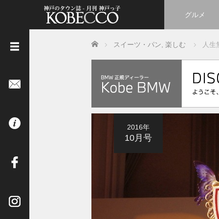
グルメ
Home
スイーツ・パン
,
楽しむ
人生無
《
立
ち
読
み
は
2016年
コ
10月号
チ
ラ
》
イ
ン
タ