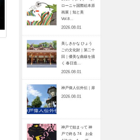
ローニャ国際絵本原
画展｜知と美
Vol.8…
2026.08.01
美しきかな ひょう
ごの文化財｜第二十
回｜優美な曲線を描
く 春日造…
2026.08.01
神戸偉人伝外伝｜扉
2026.08.01
神戸で始まって 神
戸で終る 74 お金