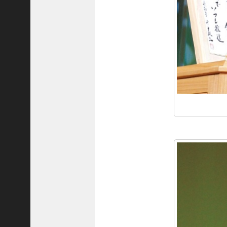
8
代
理
事
長
＞
ホーム
トピックス
KOBE散歩
記事を検索
バックナンバー
編集部ブログ
「神戸っ子」会員企業