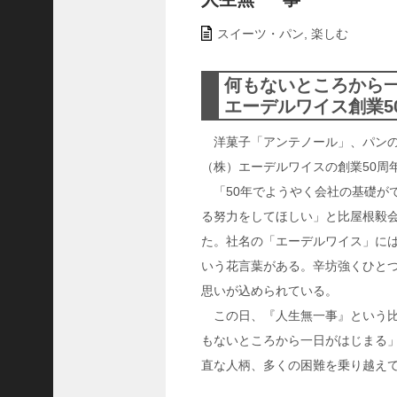
ャ
ー
スイーツ・パン
,
楽しむ
ナ
リ
何もないところから
ス
エーデルワイス創業5
ト
＞
洋菓子「アンテノール」、パンの
（株）エーデルワイスの創業50周
＜
「50年でようやく会社の基礎が
対
談
る努力をしてほしい」と比屋根毅会
＞
た。社名の「エーデルワイス」に
上
いう花言葉がある。辛坊強くひと
島
思いが込められている。
達
この日、『人生無一事』という比
司
もないところから一日がはじまる
＜
U
直な人柄、多くの困難を乗り越えて
C