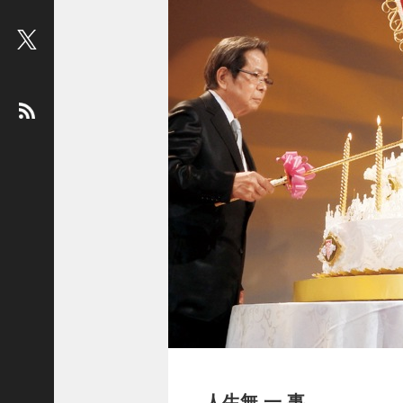
ビ
ュ
ー
：
松
平
健
＜
俳
優
＞
堤
未
果
＜
国
際
ジ
人生無 一 事