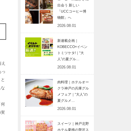
出会う 新しい
「UCCコーヒー博
物館」へ
2026.08.01
新連載企画｜
KOBECCO×イベン
トミツケタ!｜“大
人”の夏グル…
与え
2026.08.01
あっ
」と
肉料理｜ホテルオー
んな
クラ神戸の兵庫グル
メフェア｜“大人”の
夏グルメ…
「何
2026.08.01
の実
スイーツ｜神戸北野
ホテル夏桃の贅沢ス