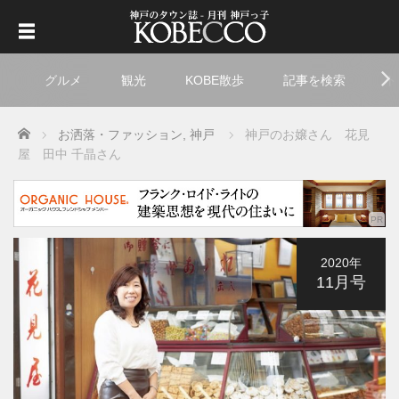
グルメ
観光
KOBE散歩
記事を検索
ト
Home
お洒落・ファッション
,
神戸
神戸のお嬢さん 花見
屋 田中 千晶さん
2020年
11月号