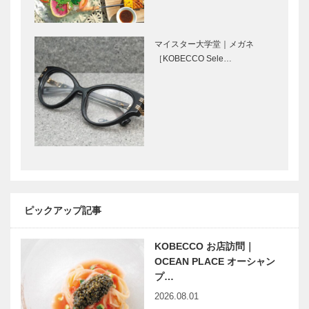
南京町をぶら
その時その場
り｜曹さんぽ
の気分で選
｜01｜10月
ぶ、新たな食
マイスター大学堂｜メガネ
12日のおさ
のスタイル
［KOBECCO Sele…
んぽは…
「カスタム会
席」／ 100種
⊘ 物語が始
輝く女性Ⅲ
の中から…
まる ⊘ THE
Vol.10 株式
STORY
会社クロシェ
BEGINS –
ホールディン
vol.3 映画監
グス 代表取
督…
締役 沼部 …
アットホーム
「078KOBE
な雰囲気を
」発ヤフー ×
カワムラ加古
神戸のモノづ
ピックアップ記事
川店 Vol.
くり｜第二弾
13
はKIICHIのフ
KOBECCO お店訪問｜
ラグメ…
「神戸で落語
神戸開港１５
OCEAN PLACE オーシャン
を楽しむ」シ
０年を機に創
プ…
リーズ
設 関西グロ
2026.08.01
ーバル協会