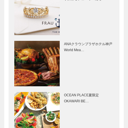
リカテッセン
｜フレンチレ
｜デリカ
ストラン
［KOBECCO
［KOBECCO
Selection］
Selection］
ブティック
御菓子司 常
セリザワ｜婦
盤堂｜和菓子
人服
［KOBECCO
ANAクラウンプラザホテル神戸
［KOBECCO
Selection］
World Mea…
Selection］
ALEX｜トー
Hair&Face
タルビューテ
Elizabeth｜
ィーサロン
ヘアサロン
［KOBECCO
［KOBECCO
Selection］
S…
OCEAN PLACE夏限定
神戸のお嬢さ
神戸大人スタ
OKAWARI BE…
ん 花見屋
イル グリル
田中 千晶さ
一平 山本
ん
憲吾さん