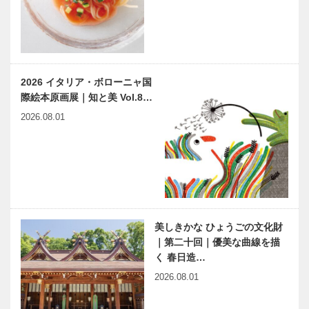
（KGS）
神戸偉人伝外伝 ～知られ
Rhyme of
ざる偉業～⑦白洲次郎前編
LIFE Spice of
SPACE｜平
尾工務店｜
2026 イタリア・ボローニャ国
chapt…
際絵本原画展｜知と美 Vol.8…
兵庫県医師会
harmony（は
2026.08.01
の「みんなの
ーもにぃ）
医療社会学」
Vol.33 「非
第113回
日常」という
こと
神戸のカクシ
連載エッセイ
ボタン 第八
／喫茶店の書
十三回 いろ
斎から 54
美しきかな ひょうごの文化財
んな街の雰囲
珈琲店にて
｜第二十回｜優美な曲線を描
気を伝えたい
く 春日造…
イラストレー
NEKOBE｜vol.14 ｜阪神
NEKOBE｜
2026.08.01
ター・…
御影駅周辺
vol.13 ｜御影
公会堂