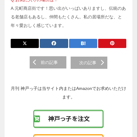
A.元町商店街です！思い出がいっぱいありますし、伝統のあ
る老舗店もあるし、仲間もたくさん。私の居場所だな、と
年々愛おしく感じています。
前
前の記事
次の記事
後
の
投
稿
月刊 神戸っ子は当サイト内またはAmazonでお求めいただけ
へ
ます。
の
リ
ン
ク