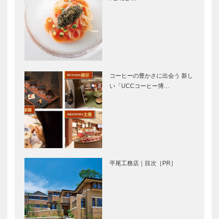
vol.9
Tadanori
KOBEパンさ
Yokoo｜神戸
んぽ｜Vol.24
で始まって
パン屋
神戸で終る
hirameki
⑩
コーヒーの豊かさに出会う 新し
い「UCCコーヒー博…
コロナを南京
神戸御影メゾ
町にとって
ンデコール｜
〝良い試練〟
オートクチュ
と捉え、今で
ールインテリ
きることを考
ア
える｜＜鼎談
［KOBECCO
Walz（ワル
ガゼボ｜イン
＞岩田 弘…
Select…
ツ）｜革小物
テリアショッ
平尾工務店｜目次［PR］
［KOBECCO
プ
Selection］
［KOBECCO
Selection］
㊎柴田音吉洋
北野クラブ｜
服店|ハンド
フレンチレス