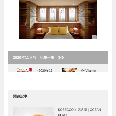
2020年11月号 記事一覧
〈2020年11
My Vitamin
月号〉
Lunch ● 私の
ビタミンラン
チ ●｜グリル
一平 元町
関連記事
東…
GLION
ノースウッズ
MUSEUM 名
に魅せられて
KOBECCO お店訪問｜OCEAN
車との出会い
Vol.16
PLACE …