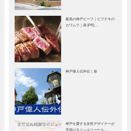
メイド ビス
トラン
ポーク・テイ
［KOBECCO
ラー
Selection］
最高の神戸ビーフ｜ビフテキの
［KOBECCO
マキシン｜帽
永田良介商店
カワムラ｜扉 [PR]…
Selec…
子専門店
｜オーダーメ
［KOBECCO
イド家具
Selection］
［KOBECCO
Selection］
ボックサン｜
フラウコウベ
神戸洋藝菓子
｜ジュエリー
神戸偉人伝外伝｜扉
［KOBECCO
&アクセサリ
Selection］
ー
［KOBECCO
Selecti…
マイスター大
ゴンチャロフ
学堂｜メガネ
製菓｜洋菓子
［KOBECCO
［KOBECCO
Selection］
Selection］
神⼾を愛する⼥性デザイナーが
トアロードデ
北野ガーデン
⼿掛けるジュエリーたち…