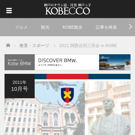
グルメ
観光
KOBE散歩
記事を検索
ト
Home
教育・スポーツ
2011 関西合同三田会 in KOBE
2011年
10月号