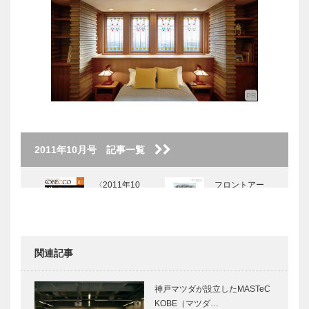
2011年10月号 記事一覧
〈2011年10
フロントアー
月号〉
ト
関連記事
特集 ー扉
interview
秋 魅力のコ
私の神戸再発
神戸マツダが設立したMASTeC
ンテンツ
見
KOBE（マツダ…