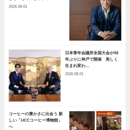
決定 ウエデ
㉞ 吾輩ハ写
2026.08.01
ィングの街・
楽デアル
神戸の魅力を
［海船港（ウ
触媒のうた
笑顔で発…
ミ フネ ミナ
8
ト）］ ライ
ン河クルーズ
① ロッテル
ダム港＆神戸
日本青年会議所全国大会が48
港
年ぶりに神戸で開催 美しく
生まれ変わ…
2026.08.01
コーヒーの豊かさに出会う 新
しい「UCCコーヒー博物館」
へ