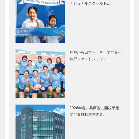
KOBE
神戸の経験を
ナショナルスクール N…
東北の未来へ
食品コンビナ
病気を治す名
ートにインフ
医だけでな
ラ提供
く、病気にさ
せない名医に
なりたい
神戸から日本一、そして世界へ
神戸ファストジャイロ…
コンサルティ
［対談］学び
ング・サービ
と教え 実学
スならおまか
のよろこび
せ
同窓の絆を改めて実感！流
集うよろこび
通科学大学 第６回ホーム
2026年春、兵庫区に開校予定｜
カミングデー
マツダ自動車整備専…
神戸旧居留地
集合！有馬を支える 花板