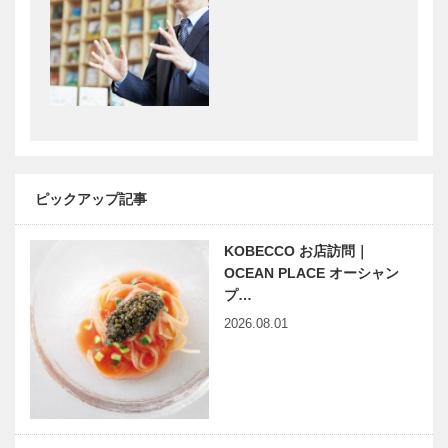
集合！有馬を
集合！有馬を
支える花板さ
支える花板さ
ん 陶泉御所
ん 竹取亭円
坊
山
集合！有馬を
集合！有馬を
支える花板さ
支える花板さ
ん 銀水荘
ん ねぎや陵
兆楽
楓閣
ピックアップ記事
集合！有馬を
集合！有馬を
KOBECCO お店訪問｜
支える花板さ
支える花板さ
OCEAN PLACE オーシャン
ん 兵衛向陽
ん 御幸荘花
プ…
閣
結び
2026.08.01
有馬歳時記
有馬みやげ
日本温泉科学
新旧
会 有馬温泉
大会が開催