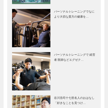
ものがたり
さん 扉
ＮＹのモダン
パーソナルトレーニングでなに
をお届けしま
より大切な貴方の健康を…
す Vol.2
世界のスパリ
集合！有馬を
ゾート「有馬
支える花板さ
温泉」に向け
ん 有馬グラ
て
ンドホテル
集合！有馬を
集合！有馬を
パーソナルトレーニングで 経営
支える花板さ
支える花板さ
者 医師などエグゼク…
ん 有馬ロイ
ん 奥の坊
ヤルホテル
集合！有馬を
集合！有馬を
支える花板さ
支える花板さ
ん 角の坊
ん 月光園
游月山荘・鴻
谷川浩司十七世名人のおはなし
朧館
「好きなことを見つけ…