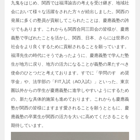
九鬼をはじめ、関西では福澤諭吉の考えを受け継ぎ、地域社
会において様々な活躍をされた方々が続出しました。関西の
発展に多くの塾員が貢献してこられたことは、慶應義塾の誇
りでもあります。これからも関西合同三田会の皆様が、慶應
義塾で学ばれたことを活かし、関西、日本、さらには世界の
社会をより良くするために貢献されることを願っています。
福澤先生の時代にそうであったように、慶應義塾で学んだ塾
生が地方に戻り、地方の活力になることが義塾の果たすべき
使命のひとつだと考えております。すでに「学問のすゝめ奨
学金」や、法学部の「FIT入試（AO入試）」といった、東京
圏以外からの学生が慶應義塾に進学しやすいようにするため
の、新たな具体的施策も進めております。これからも慶應義
塾が関西の皆様にますます愛されることを願うとともに、慶
應義塾の卒業生が関西の活力を大いに高めてくださることを
期待しています。