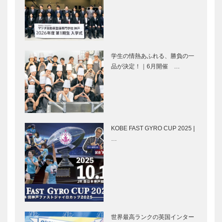
interview
interview
神戸ブランド
新しい銀行体
で共生を
験を提供
学生の情熱あふれる、勝負の一
品が決定！｜6月開催 …
連載第二回
絵のある風景
神戸発ときめ
きクルーズ
KOBE FAST GYRO CUP 2025 |
…
桂 吉弥の今
扉 発信！デ
も青春 【其
ザイン都市
の十八】
集うよろこび
2011 関西合
～会長からの
同三田会 in
メッセージ～
世界最高ランクの英国インター