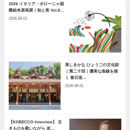
2026 イタリア・ボローニャ国
みんなの医療社会学 第十
神戸市医師会公開講座 く
際絵本原画展｜知と美 Vol.8…
回
らしと健康 51
2026.08.01
月刊KOBECCOセレクト
草葉達也の神
KOBEの本棚
戸物語
美しきかな ひょうごの文化財
｜第二十回｜優美な曲線を描
く 春日造…
神戸鉄人伝
KOBEアスリ
（こうべくろ
ートドリー
2026.08.01
がねびとで
ム! 子どもた
ん） 第22
ちの未来への
回
メッセージ
22
二代目「神戸
連載 浮世絵
ウエディング
ミステリー・
【KOBECCO Interview】 古
クイーン」が
パロディ
きものを敬いながら 攻…