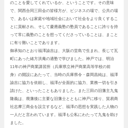
のことを愛してくれているか、ということです。その意味
で、関西合同三田会の皆様方が、ビジネスの場で、公共の場
で、あるいは家庭や地域社会において社会をより良くするこ
とに貢献され、そして慶應義塾の塾員であることに誇りを持
って常に義塾のことを想ってくださっていることは、まこと
に有り難いことであります。
御承知のとおり福澤諭吉は、大阪の堂島で生まれ、長じて瓦
町にあった緒方洪庵の適塾で学びました。神戸では、明治
11年の神戸商業講習所（兵庫県立神戸商業高等学校の前
身）の開設にあたって、当時の兵庫県令・森岡昌純は、福澤
諭吉に協力を依頼し、福澤が全面的に協力、業務一切を引き
請けた、といったこともありました。また三田の旧藩主九鬼
隆義は、廃藩後に主要な旧藩士とともに神戸に移り、貿易商
社志摩三商会を設立するなど、福澤の思想を実践した人物の
一人だと言われています。福澤も公私にわたって九鬼を助け
ました。