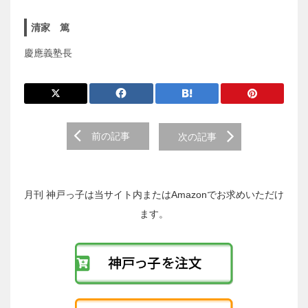
清家 篤
慶應義塾長
前
前の記事
次の記事
後
の
投
稿
月刊 神戸っ子は当サイト内またはAmazonでお求めいただけ
へ
ます。
の
リ
ン
ク